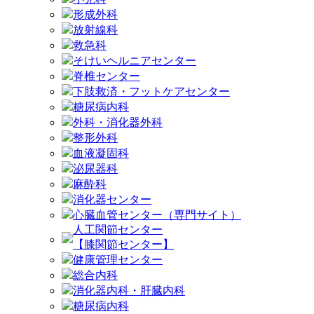
形成外科
放射線科
救急科
そけいヘルニアセンター
脊椎センター
下肢救済・フットケアセンター
糖尿病内科
外科・消化器外科
整形外科
血液凝固科
泌尿器科
麻酔科
消化器センター
心臓血管センター（専門サイト）
人工関節センター
【膝関節センター】
健康管理センター
総合内科
消化器内科・肝臓内科
糖尿病内科