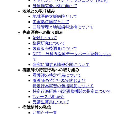
アドバンス・ケア・プランニング（ACP）
身体拘束最小化に向けて
地域との取り組み
地域医療支援病院として
災害拠点病院として
口腔管理と地域歯科連携について
先進医療への取り組み
治験について
臨床研究について
製造販売後調査について
NCD 外科系医療データベース登録につい
て
研究に関する情報公開について
看護師の特定行為への取り組み
看護師の特定行為について
看護師の特定行為実践および
特定行為実習の包括同意について
特定行為研修 指定研修機関の指定について
T.ナース活動紹介
受講生募集について
病院情報の発信
お知らせ一覧