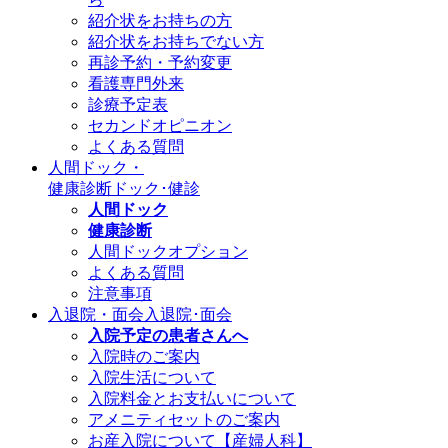
紹介状をお持ちの方
紹介状をお持ちでない方
再診予約・予約変更
看護専門外来
診療予定表
セカンドオピニオン
よくある質問
人間ドック・
健康診断
ドック･健診
人間ドック
健康診断
人間ドックオプション
よくある質問
注意事項
入退院・面会
入退院･面会
入院予定の患者さんへ
入院時のご案内
入院生活について
入院料金とお支払いについて
アメニティセットのご案内
お産入院について【産婦人科】