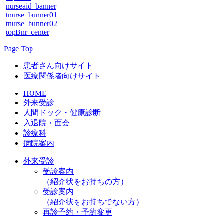
nurseaid_banner
tnurse_bunner01
tnurse_bunner02
topBnr_center
Page Top
患者さん向けサイト
医療関係者向けサイト
HOME
外来受診
人間ドック・健康診断
入退院・面会
診療科
病院案内
外来受診
受診案内
（紹介状をお持ちの方）
受診案内
（紹介状をお持ちでない方）
再診予約・予約変更