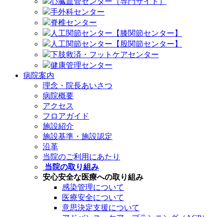
心臓血管センター（専門サイト）
手外科センター
脊椎センター
人工関節センター【膝関節センター】
人工関節センター【股関節センター】
下肢救済・フットケアセンター
健康管理センター
病院案内
理念・院長あいさつ
病院概要
アクセス
フロアガイド
施設紹介
施設基準・施設認定
沿革
当院のご利用にあたり
当院の取り組み
安心安全な医療への取り組み
感染管理について
医療安全について
意思決定支援について