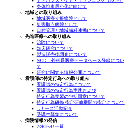
アドバンス・ケア・プランニング（ACP）
身体拘束最小化に向けて
地域との取り組み
地域医療支援病院として
災害拠点病院として
口腔管理と地域歯科連携について
先進医療への取り組み
治験について
臨床研究について
製造販売後調査について
NCD 外科系医療データベース登録につい
て
研究に関する情報公開について
看護師の特定行為への取り組み
看護師の特定行為について
看護師の特定行為実践および
特定行為実習の包括同意について
特定行為研修 指定研修機関の指定について
T.ナース活動紹介
受講生募集について
病院情報の発信
お知らせ一覧