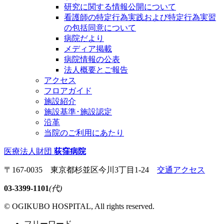
研究に関する情報公開について
看護師の特定行為実践および特定行為実習
の包括同意について
病院だより
メディア掲載
病院情報の公表
法人概要とご報告
アクセス
フロアガイド
施設紹介
施設基準･施設認定
沿革
当院のご利用にあたり
医療法人財団
荻窪病院
〒167-0035 東京都杉並区今川3丁目1-24
交通アクセス
03-3399-1101
(代)
© OGIKUBO HOSPITAL, All rights reserved.
フリーワード