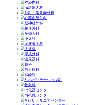
神経内科
循環器内科
外科・消化器外科
心臓血管外科
脳神経外科
整形外科
産婦人科
小児科
血液凝固科
皮膚科
形成外科
泌尿器科
眼科
放射線科
麻酔科
リハビリテーション科
救急科
消化器センター
内視鏡センター
そけいヘルニアセンター