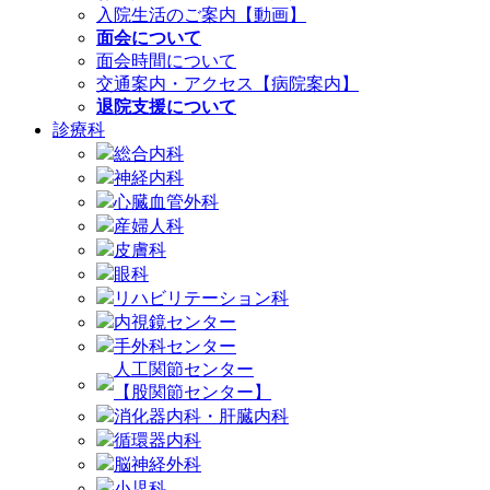
入院生活のご案内【動画】
面会について
面会時間について
交通案内・アクセス【病院案内】
退院支援について
診療科
総合内科
神経内科
心臓血管外科
産婦人科
皮膚科
眼科
リハビリテーション科
内視鏡センター
手外科センター
人工関節センター
【股関節センター】
消化器内科・肝臓内科
循環器内科
脳神経外科
小児科