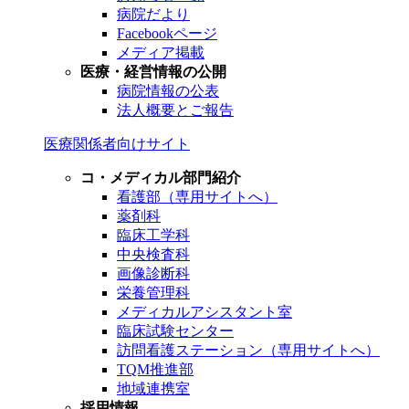
病院だより
Facebookページ
メディア掲載
医療・経営情報の公開
病院情報の公表
法人概要とご報告
医療関係者向けサイト
コ・メディカル部門紹介
看護部（専用サイトへ）
薬剤科
臨床工学科
中央検査科
画像診断科
栄養管理科
メディカルアシスタント室
臨床試験センター
訪問看護ステーション（専用サイトへ）
TQM推進部
地域連携室
採用情報