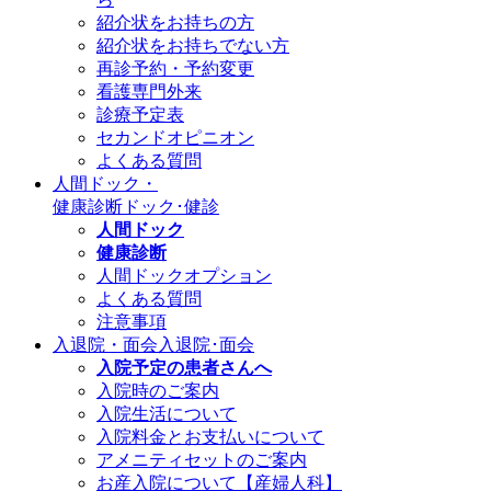
紹介状をお持ちの方
紹介状をお持ちでない方
再診予約・予約変更
看護専門外来
診療予定表
セカンドオピニオン
よくある質問
人間ドック・
健康診断
ドック･健診
人間ドック
健康診断
人間ドックオプション
よくある質問
注意事項
入退院・面会
入退院･面会
入院予定の患者さんへ
入院時のご案内
入院生活について
入院料金とお支払いについて
アメニティセットのご案内
お産入院について【産婦人科】