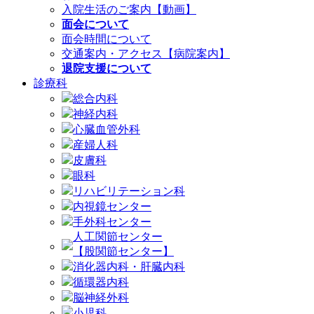
入院生活のご案内【動画】
面会について
面会時間について
交通案内・アクセス【病院案内】
退院支援について
診療科
総合内科
神経内科
心臓血管外科
産婦人科
皮膚科
眼科
リハビリテーション科
内視鏡センター
手外科センター
人工関節センター
【股関節センター】
消化器内科・肝臓内科
循環器内科
脳神経外科
小児科