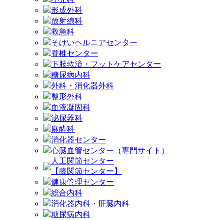
形成外科
放射線科
救急科
そけいヘルニアセンター
脊椎センター
下肢救済・フットケアセンター
糖尿病内科
外科・消化器外科
整形外科
血液凝固科
泌尿器科
麻酔科
消化器センター
心臓血管センター（専門サイト）
人工関節センター
【膝関節センター】
健康管理センター
総合内科
消化器内科・肝臓内科
糖尿病内科