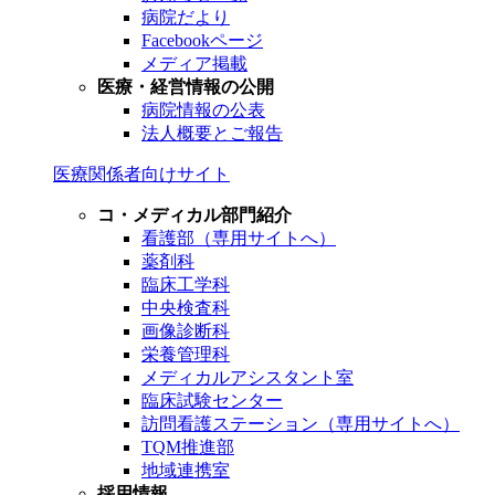
病院だより
Facebookページ
メディア掲載
医療・経営情報の公開
病院情報の公表
法人概要とご報告
医療関係者向けサイト
コ・メディカル部門紹介
看護部（専用サイトへ）
薬剤科
臨床工学科
中央検査科
画像診断科
栄養管理科
メディカルアシスタント室
臨床試験センター
訪問看護ステーション（専用サイトへ）
TQM推進部
地域連携室
採用情報