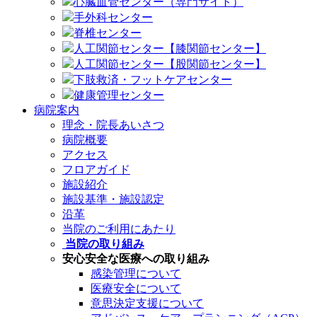
心臓血管センター（専門サイト）
手外科センター
脊椎センター
人工関節センター【膝関節センター】
人工関節センター【股関節センター】
下肢救済・フットケアセンター
健康管理センター
病院案内
理念・院長あいさつ
病院概要
アクセス
フロアガイド
施設紹介
施設基準・施設認定
沿革
当院のご利用にあたり
当院の取り組み
安心安全な医療への取り組み
感染管理について
医療安全について
意思決定支援について