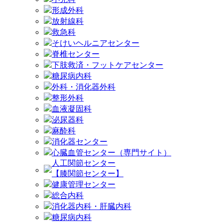
形成外科
放射線科
救急科
そけいヘルニアセンター
脊椎センター
下肢救済・フットケアセンター
糖尿病内科
外科・消化器外科
整形外科
血液凝固科
泌尿器科
麻酔科
消化器センター
心臓血管センター（専門サイト）
人工関節センター
【膝関節センター】
健康管理センター
総合内科
消化器内科・肝臓内科
糖尿病内科