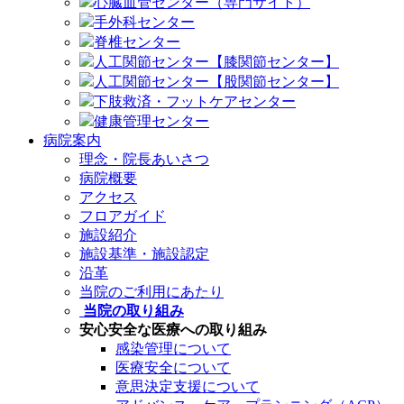
心臓血管センター（専門サイト）
手外科センター
脊椎センター
人工関節センター【膝関節センター】
人工関節センター【股関節センター】
下肢救済・フットケアセンター
健康管理センター
病院案内
理念・院長あいさつ
病院概要
アクセス
フロアガイド
施設紹介
施設基準・施設認定
沿革
当院のご利用にあたり
当院の取り組み
安心安全な医療への取り組み
感染管理について
医療安全について
意思決定支援について