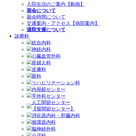
入院生活のご案内【動画】
面会について
面会時間について
交通案内・アクセス【病院案内】
退院支援について
診療科
総合内科
神経内科
心臓血管外科
産婦人科
皮膚科
眼科
リハビリテーション科
内視鏡センター
手外科センター
人工関節センター
【股関節センター】
消化器内科・肝臓内科
循環器内科
脳神経外科
小児科