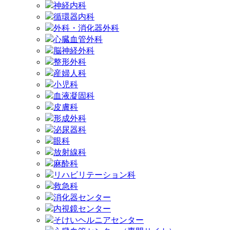
神経内科
循環器内科
外科・消化器外科
心臓血管外科
脳神経外科
整形外科
産婦人科
小児科
血液凝固科
皮膚科
形成外科
泌尿器科
眼科
放射線科
麻酔科
リハビリテーション科
救急科
消化器センター
内視鏡センター
そけいヘルニアセンター