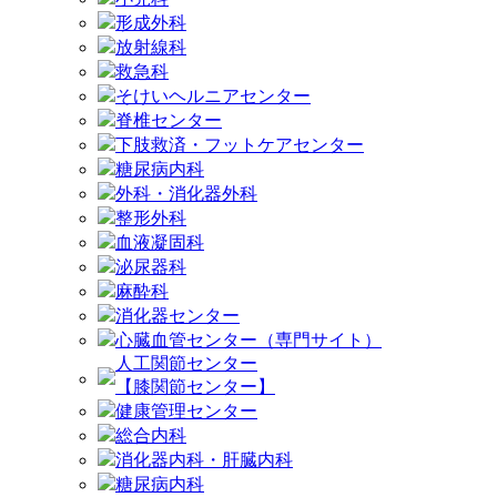
形成外科
放射線科
救急科
そけいヘルニアセンター
脊椎センター
下肢救済・フットケアセンター
糖尿病内科
外科・消化器外科
整形外科
血液凝固科
泌尿器科
麻酔科
消化器センター
心臓血管センター（専門サイト）
人工関節センター
【膝関節センター】
健康管理センター
総合内科
消化器内科・肝臓内科
糖尿病内科