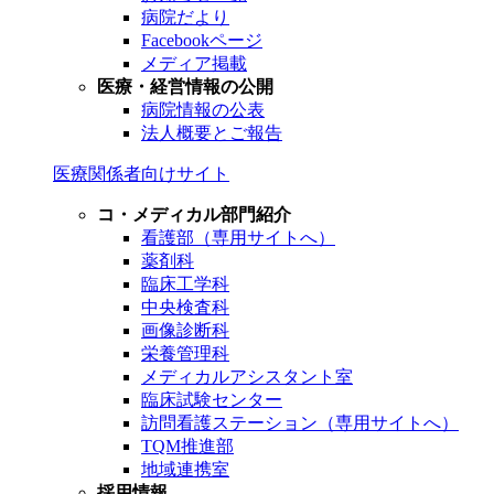
病院だより
Facebookページ
メディア掲載
医療・経営情報の公開
病院情報の公表
法人概要とご報告
医療関係者向けサイト
コ・メディカル部門紹介
看護部（専用サイトへ）
薬剤科
臨床工学科
中央検査科
画像診断科
栄養管理科
メディカルアシスタント室
臨床試験センター
訪問看護ステーション（専用サイトへ）
TQM推進部
地域連携室
採用情報