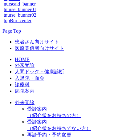
nurseaid_banner
tnurse_bunner01
tnurse_bunner02
topBnr_center
Page Top
患者さん向けサイト
医療関係者向けサイト
HOME
外来受診
人間ドック・健康診断
入退院・面会
診療科
病院案内
外来受診
受診案内
（紹介状をお持ちの方）
受診案内
（紹介状をお持ちでない方）
再診予約・予約変更