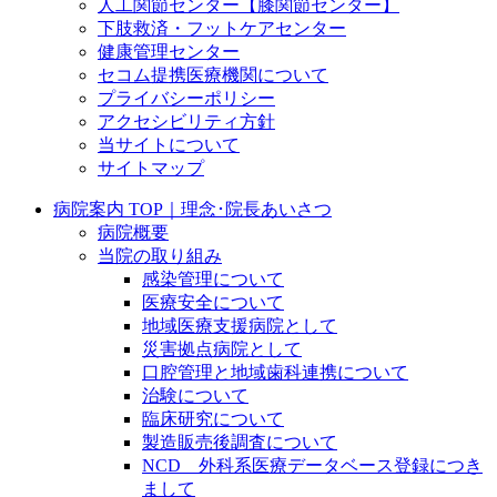
人工関節センター【膝関節センター】
下肢救済・フットケアセンター
健康管理センター
セコム提携医療機関について
プライバシーポリシー
アクセシビリティ方針
当サイトについて
サイトマップ
病院案内 TOP｜理念･院長あいさつ
病院概要
当院の取り組み
感染管理について
医療安全について
地域医療支援病院として
災害拠点病院として
口腔管理と地域歯科連携について
治験について
臨床研究について
製造販売後調査について
NCD 外科系医療データベース登録につき
まして