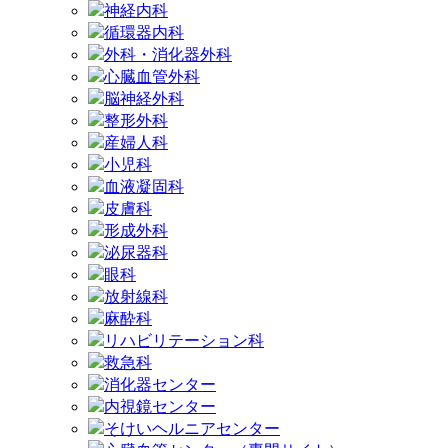
神経内科
循環器内科
外科・消化器外科
心臓血管外科
脳神経外科
整形外科
産婦人科
小児科
血液凝固科
皮膚科
形成外科
泌尿器科
眼科
放射線科
麻酔科
リハビリテーション科
救急科
消化器センター
内視鏡センター
そけいヘルニアセンター