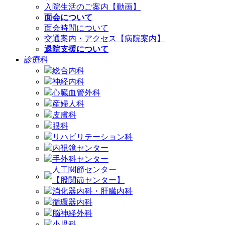
入院生活のご案内【動画】
面会について
面会時間について
交通案内・アクセス【病院案内】
退院支援について
診療科
総合内科
神経内科
心臓血管外科
産婦人科
皮膚科
眼科
リハビリテーション科
内視鏡センター
手外科センター
人工関節センター
【股関節センター】
消化器内科・肝臓内科
循環器内科
脳神経外科
小児科