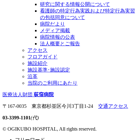
研究に関する情報公開について
看護師の特定行為実践および特定行為実習
の包括同意について
病院だより
メディア掲載
病院情報の公表
法人概要とご報告
アクセス
フロアガイド
施設紹介
施設基準･施設認定
沿革
当院のご利用にあたり
医療法人財団
荻窪病院
〒167-0035 東京都杉並区今川3丁目1-24
交通アクセス
03-3399-1101
(代)
© OGIKUBO HOSPITAL, All rights reserved.
フリーワード