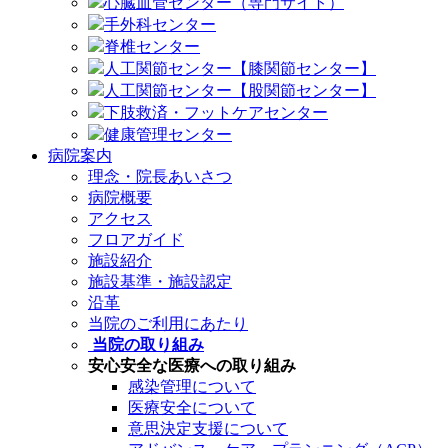
心臓血管センター（専門サイト）
手外科センター
脊椎センター
人工関節センター【膝関節センター】
人工関節センター【股関節センター】
下肢救済・フットケアセンター
健康管理センター
病院案内
理念・院長あいさつ
病院概要
アクセス
フロアガイド
施設紹介
施設基準・施設認定
沿革
当院のご利用にあたり
当院の取り組み
安心安全な医療への取り組み
感染管理について
医療安全について
意思決定支援について