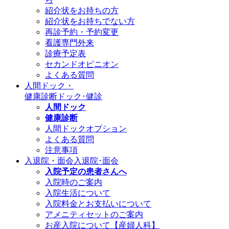
紹介状をお持ちの方
紹介状をお持ちでない方
再診予約・予約変更
看護専門外来
診療予定表
セカンドオピニオン
よくある質問
人間ドック・
健康診断
ドック･健診
人間ドック
健康診断
人間ドックオプション
よくある質問
注意事項
入退院・面会
入退院･面会
入院予定の患者さんへ
入院時のご案内
入院生活について
入院料金とお支払いについて
アメニティセットのご案内
お産入院について【産婦人科】