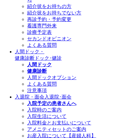
紹介状をお持ちの方
紹介状をお持ちでない方
再診予約・予約変更
看護専門外来
診療予定表
セカンドオピニオン
よくある質問
人間ドック・
健康診断
ドック･健診
人間ドック
健康診断
人間ドックオプション
よくある質問
注意事項
入退院・面会
入退院･面会
入院予定の患者さんへ
入院時のご案内
入院生活について
入院料金とお支払いについて
アメニティセットのご案内
お産入院について【産婦人科】