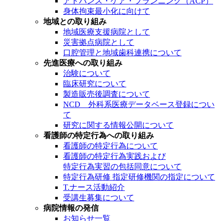
アドバンス・ケア・プランニング（ACP）
身体拘束最小化に向けて
地域との取り組み
地域医療支援病院として
災害拠点病院として
口腔管理と地域歯科連携について
先進医療への取り組み
治験について
臨床研究について
製造販売後調査について
NCD 外科系医療データベース登録につい
て
研究に関する情報公開について
看護師の特定行為への取り組み
看護師の特定行為について
看護師の特定行為実践および
特定行為実習の包括同意について
特定行為研修 指定研修機関の指定について
T.ナース活動紹介
受講生募集について
病院情報の発信
お知らせ一覧