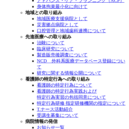
アドバンス・ケア・プランニング（ACP）
身体拘束最小化に向けて
地域との取り組み
地域医療支援病院として
災害拠点病院として
口腔管理と地域歯科連携について
先進医療への取り組み
治験について
臨床研究について
製造販売後調査について
NCD 外科系医療データベース登録につい
て
研究に関する情報公開について
看護師の特定行為への取り組み
看護師の特定行為について
看護師の特定行為実践および
特定行為実習の包括同意について
特定行為研修 指定研修機関の指定について
T.ナース活動紹介
受講生募集について
病院情報の発信
お知らせ一覧