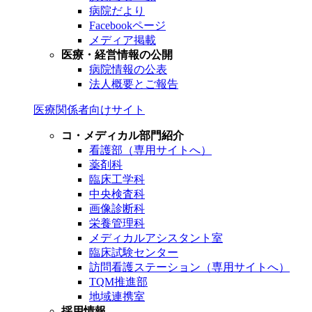
病院だより
Facebookページ
メディア掲載
医療・経営情報の公開
病院情報の公表
法人概要とご報告
医療関係者向けサイト
コ・メディカル部門紹介
看護部（専用サイトへ）
薬剤科
臨床工学科
中央検査科
画像診断科
栄養管理科
メディカルアシスタント室
臨床試験センター
訪問看護ステーション（専用サイトへ）
TQM推進部
地域連携室
採用情報