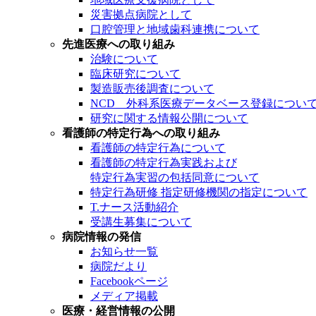
災害拠点病院として
口腔管理と地域歯科連携について
先進医療への取り組み
治験について
臨床研究について
製造販売後調査について
NCD 外科系医療データベース登録につい
研究に関する情報公開について
看護師の特定行為への取り組み
看護師の特定行為について
看護師の特定行為実践および
特定行為実習の包括同意について
特定行為研修 指定研修機関の指定について
T.ナース活動紹介
受講生募集について
病院情報の発信
お知らせ一覧
病院だより
Facebookページ
メディア掲載
医療・経営情報の公開