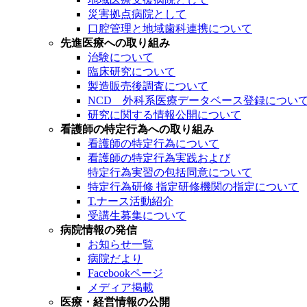
災害拠点病院として
口腔管理と地域歯科連携について
先進医療への取り組み
治験について
臨床研究について
製造販売後調査について
NCD 外科系医療データベース登録につい
研究に関する情報公開について
看護師の特定行為への取り組み
看護師の特定行為について
看護師の特定行為実践および
特定行為実習の包括同意について
特定行為研修 指定研修機関の指定について
T.ナース活動紹介
受講生募集について
病院情報の発信
お知らせ一覧
病院だより
Facebookページ
メディア掲載
医療・経営情報の公開