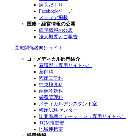
病院だより
Facebookページ
メディア掲載
医療・経営情報の公開
病院情報の公表
法人概要とご報告
医療関係者向けサイト
コ・メディカル部門紹介
看護部（専用サイトへ）
薬剤科
臨床工学科
中央検査科
画像診断科
栄養管理科
メディカルアシスタント室
臨床試験センター
訪問看護ステーション（専用サイトへ）
TQM推進部
地域連携室
採用情報