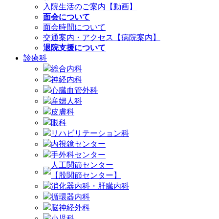
入院生活のご案内【動画】
面会について
面会時間について
交通案内・アクセス【病院案内】
退院支援について
診療科
総合内科
神経内科
心臓血管外科
産婦人科
皮膚科
眼科
リハビリテーション科
内視鏡センター
手外科センター
人工関節センター
【股関節センター】
消化器内科・肝臓内科
循環器内科
脳神経外科
小児科