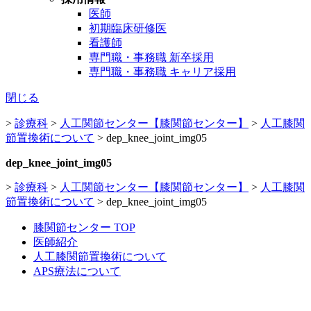
医師
初期臨床研修医
看護師
専門職・事務職 新卒採用
専門職・事務職 キャリア採用
閉じる
>
診療科
>
人工関節センター【膝関節センター】
>
人工膝関
節置換術について
>
dep_knee_joint_img05
dep_knee_joint_img05
>
診療科
>
人工関節センター【膝関節センター】
>
人工膝関
節置換術について
>
dep_knee_joint_img05
膝関節センター TOP
医師紹介
人工膝関節置換術について
APS療法について