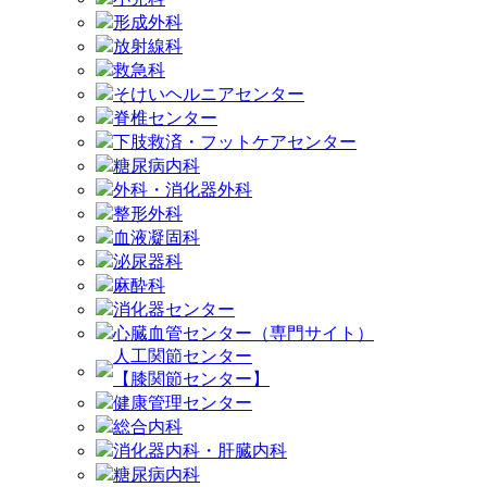
形成外科
放射線科
救急科
そけいヘルニアセンター
脊椎センター
下肢救済・フットケアセンター
糖尿病内科
外科・消化器外科
整形外科
血液凝固科
泌尿器科
麻酔科
消化器センター
心臓血管センター（専門サイト）
人工関節センター
【膝関節センター】
健康管理センター
総合内科
消化器内科・肝臓内科
糖尿病内科