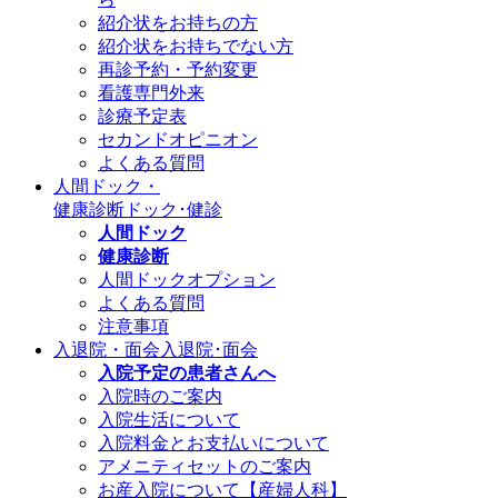
紹介状をお持ちの方
紹介状をお持ちでない方
再診予約・予約変更
看護専門外来
診療予定表
セカンドオピニオン
よくある質問
人間ドック・
健康診断
ドック･健診
人間ドック
健康診断
人間ドックオプション
よくある質問
注意事項
入退院・面会
入退院･面会
入院予定の患者さんへ
入院時のご案内
入院生活について
入院料金とお支払いについて
アメニティセットのご案内
お産入院について【産婦人科】