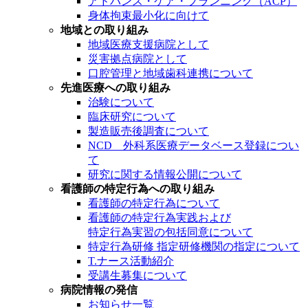
アドバンス・ケア・プランニング（ACP）
身体拘束最小化に向けて
地域との取り組み
地域医療支援病院として
災害拠点病院として
口腔管理と地域歯科連携について
先進医療への取り組み
治験について
臨床研究について
製造販売後調査について
NCD 外科系医療データベース登録につい
て
研究に関する情報公開について
看護師の特定行為への取り組み
看護師の特定行為について
看護師の特定行為実践および
特定行為実習の包括同意について
特定行為研修 指定研修機関の指定について
T.ナース活動紹介
受講生募集について
病院情報の発信
お知らせ一覧