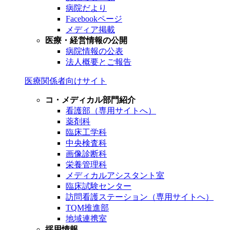
病院だより
Facebookページ
メディア掲載
医療・経営情報の公開
病院情報の公表
法人概要とご報告
医療関係者向けサイト
コ・メディカル部門紹介
看護部（専用サイトへ）
薬剤科
臨床工学科
中央検査科
画像診断科
栄養管理科
メディカルアシスタント室
臨床試験センター
訪問看護ステーション（専用サイトへ）
TQM推進部
地域連携室
採用情報