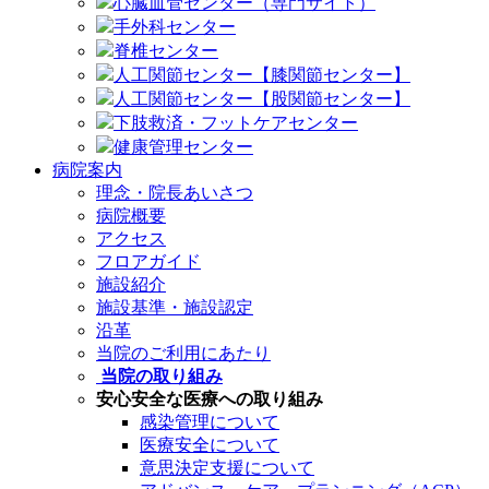
心臓血管センター（専門サイト）
手外科センター
脊椎センター
人工関節センター【膝関節センター】
人工関節センター【股関節センター】
下肢救済・フットケアセンター
健康管理センター
病院案内
理念・院長あいさつ
病院概要
アクセス
フロアガイド
施設紹介
施設基準・施設認定
沿革
当院のご利用にあたり
当院の取り組み
安心安全な医療への取り組み
感染管理について
医療安全について
意思決定支援について