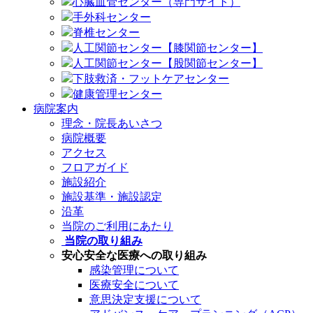
心臓血管センター（専門サイト）
手外科センター
脊椎センター
人工関節センター【膝関節センター】
人工関節センター【股関節センター】
下肢救済・フットケアセンター
健康管理センター
病院案内
理念・院長あいさつ
病院概要
アクセス
フロアガイド
施設紹介
施設基準・施設認定
沿革
当院のご利用にあたり
当院の取り組み
安心安全な医療への取り組み
感染管理について
医療安全について
意思決定支援について