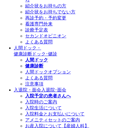
紹介状をお持ちの方
紹介状をお持ちでない方
再診予約・予約変更
看護専門外来
診療予定表
セカンドオピニオン
よくある質問
人間ドック・
健康診断
ドック･健診
人間ドック
健康診断
人間ドックオプション
よくある質問
注意事項
入退院・面会
入退院･面会
入院予定の患者さんへ
入院時のご案内
入院生活について
入院料金とお支払いについて
アメニティセットのご案内
お産入院について【産婦人科】