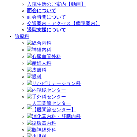
入院生活のご案内【動画】
面会について
面会時間について
交通案内・アクセス【病院案内】
退院支援について
診療科
総合内科
神経内科
心臓血管外科
産婦人科
皮膚科
眼科
リハビリテーション科
内視鏡センター
手外科センター
人工関節センター
【股関節センター】
消化器内科・肝臓内科
循環器内科
脳神経外科
小児科