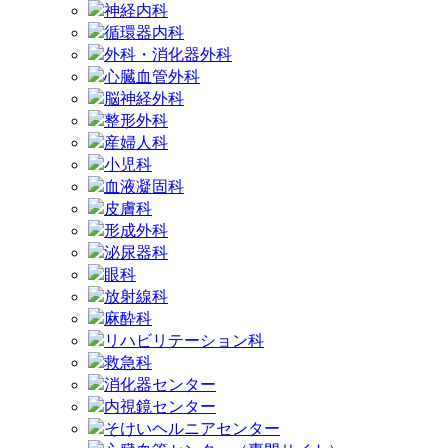
神経内科
循環器内科
外科・消化器外科
心臓血管外科
脳神経外科
整形外科
産婦人科
小児科
血液凝固科
皮膚科
形成外科
泌尿器科
眼科
放射線科
麻酔科
リハビリテーション科
救急科
消化器センター
内視鏡センター
そけいヘルニアセンター