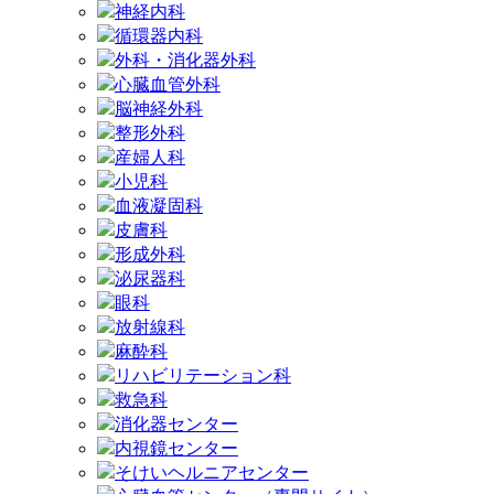
神経内科
循環器内科
外科・消化器外科
心臓血管外科
脳神経外科
整形外科
産婦人科
小児科
血液凝固科
皮膚科
形成外科
泌尿器科
眼科
放射線科
麻酔科
リハビリテーション科
救急科
消化器センター
内視鏡センター
そけいヘルニアセンター