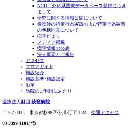
NCD 外科系医療データベース登録につき
まして
研究に関する情報公開について
看護師の特定行為実践および特定行為実習
の包括同意について
病院だより
メディア掲載
病院情報の公表
法人概要とご報告
アクセス
フロアガイド
施設紹介
施設基準･施設認定
沿革
当院のご利用にあたり
医療法人財団
荻窪病院
〒167-0035 東京都杉並区今川3丁目1-24
交通アクセス
03-3399-1101
(代)