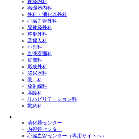
神経内科
循環器内科
外科・消化器外科
心臓血管外科
脳神経外科
整形外科
産婦人科
小児科
血液凝固科
皮膚科
形成外科
泌尿器科
眼 科
放射線科
麻酔科
リハビリテーション科
救急科
消化器センター
内視鏡センター
心臓血管センター（専用サイトへ）