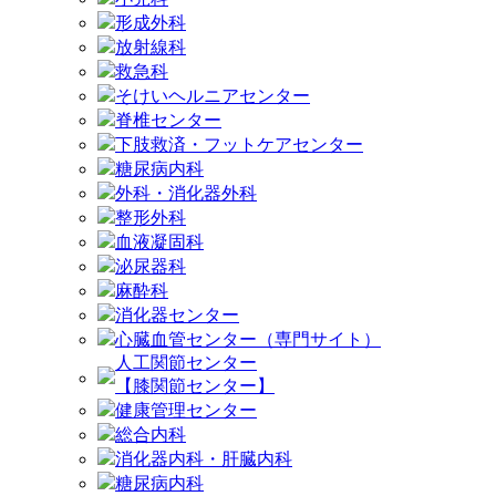
形成外科
放射線科
救急科
そけいヘルニアセンター
脊椎センター
下肢救済・フットケアセンター
糖尿病内科
外科・消化器外科
整形外科
血液凝固科
泌尿器科
麻酔科
消化器センター
心臓血管センター（専門サイト）
人工関節センター
【膝関節センター】
健康管理センター
総合内科
消化器内科・肝臓内科
糖尿病内科