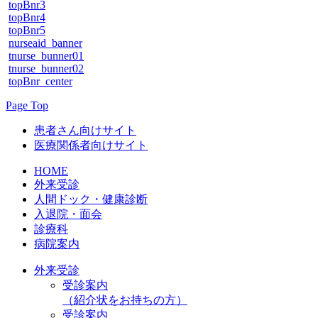
topBnr3
topBnr4
topBnr5
nurseaid_banner
tnurse_bunner01
tnurse_bunner02
topBnr_center
Page Top
患者さん向けサイト
医療関係者向けサイト
HOME
外来受診
人間ドック・健康診断
入退院・面会
診療科
病院案内
外来受診
受診案内
（紹介状をお持ちの方）
受診案内