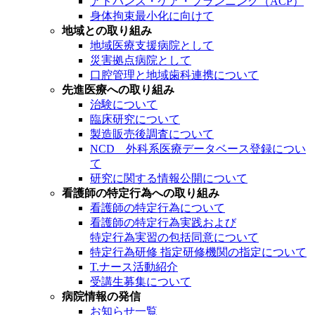
アドバンス・ケア・プランニング（ACP）
身体拘束最小化に向けて
地域との取り組み
地域医療支援病院として
災害拠点病院として
口腔管理と地域歯科連携について
先進医療への取り組み
治験について
臨床研究について
製造販売後調査について
NCD 外科系医療データベース登録につい
て
研究に関する情報公開について
看護師の特定行為への取り組み
看護師の特定行為について
看護師の特定行為実践および
特定行為実習の包括同意について
特定行為研修 指定研修機関の指定について
T.ナース活動紹介
受講生募集について
病院情報の発信
お知らせ一覧