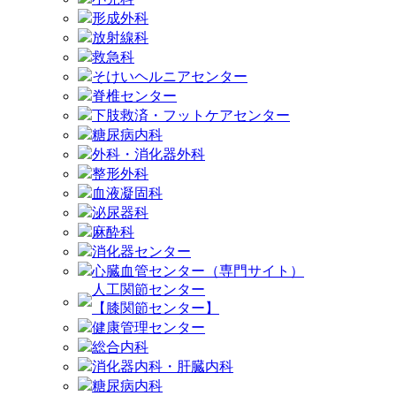
形成外科
放射線科
救急科
そけいヘルニアセンター
脊椎センター
下肢救済・フットケアセンター
糖尿病内科
外科・消化器外科
整形外科
血液凝固科
泌尿器科
麻酔科
消化器センター
心臓血管センター（専門サイト）
人工関節センター
【膝関節センター】
健康管理センター
総合内科
消化器内科・肝臓内科
糖尿病内科