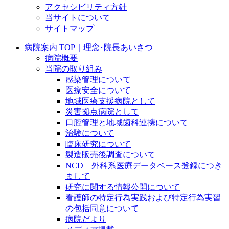
アクセシビリティ方針
当サイトについて
サイトマップ
病院案内 TOP｜理念･院長あいさつ
病院概要
当院の取り組み
感染管理について
医療安全について
地域医療支援病院として
災害拠点病院として
口腔管理と地域歯科連携について
治験について
臨床研究について
製造販売後調査について
NCD 外科系医療データベース登録につき
まして
研究に関する情報公開について
看護師の特定行為実践および特定行為実習
の包括同意について
病院だより