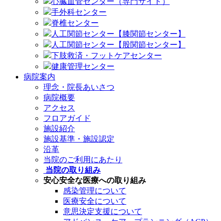
心臓血管センター（専門サイト）
手外科センター
脊椎センター
人工関節センター【膝関節センター】
人工関節センター【股関節センター】
下肢救済・フットケアセンター
健康管理センター
病院案内
理念・院長あいさつ
病院概要
アクセス
フロアガイド
施設紹介
施設基準・施設認定
沿革
当院のご利用にあたり
当院の取り組み
安心安全な医療への取り組み
感染管理について
医療安全について
意思決定支援について