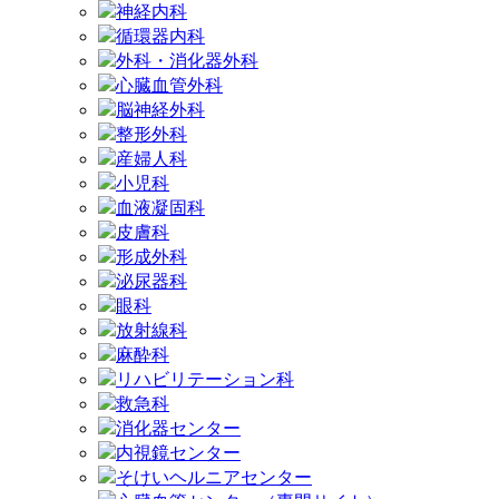
神経内科
循環器内科
外科・消化器外科
心臓血管外科
脳神経外科
整形外科
産婦人科
小児科
血液凝固科
皮膚科
形成外科
泌尿器科
眼科
放射線科
麻酔科
リハビリテーション科
救急科
消化器センター
内視鏡センター
そけいヘルニアセンター