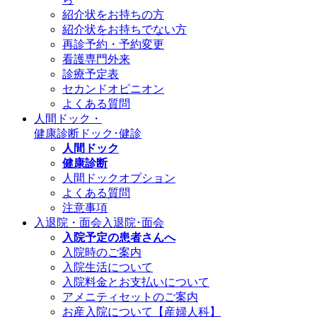
紹介状をお持ちの方
紹介状をお持ちでない方
再診予約・予約変更
看護専門外来
診療予定表
セカンドオピニオン
よくある質問
人間ドック・
健康診断
ドック･健診
人間ドック
健康診断
人間ドックオプション
よくある質問
注意事項
入退院・面会
入退院･面会
入院予定の患者さんへ
入院時のご案内
入院生活について
入院料金とお支払いについて
アメニティセットのご案内
お産入院について【産婦人科】