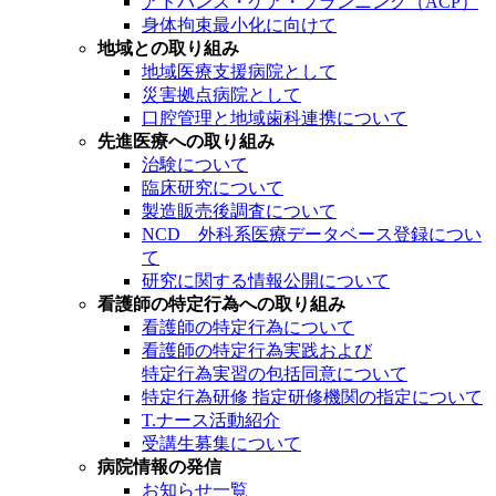
アドバンス・ケア・プランニング（ACP）
身体拘束最小化に向けて
地域との取り組み
地域医療支援病院として
災害拠点病院として
口腔管理と地域歯科連携について
先進医療への取り組み
治験について
臨床研究について
製造販売後調査について
NCD 外科系医療データベース登録につい
て
研究に関する情報公開について
看護師の特定行為への取り組み
看護師の特定行為について
看護師の特定行為実践および
特定行為実習の包括同意について
特定行為研修 指定研修機関の指定について
T.ナース活動紹介
受講生募集について
病院情報の発信
お知らせ一覧