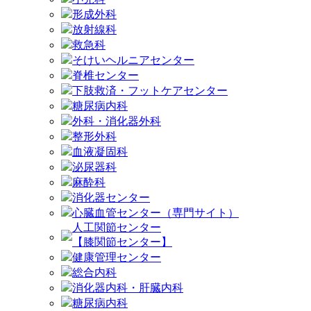
形成外科
放射線科
救急科
そけいヘルニアセンター
脊椎センター
下肢救済・フットケアセンター
糖尿病内科
外科・消化器外科
整形外科
血液凝固科
泌尿器科
麻酔科
消化器センター
心臓血管センター（専門サイト）
人工関節センター
【膝関節センター】
健康管理センター
総合内科
消化器内科・肝臓内科
糖尿病内科