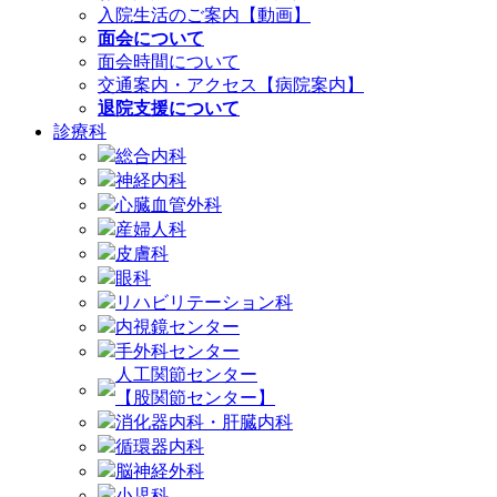
入院生活のご案内【動画】
面会について
面会時間について
交通案内・アクセス【病院案内】
退院支援について
診療科
総合内科
神経内科
心臓血管外科
産婦人科
皮膚科
眼科
リハビリテーション科
内視鏡センター
手外科センター
人工関節センター
【股関節センター】
消化器内科・肝臓内科
循環器内科
脳神経外科
小児科