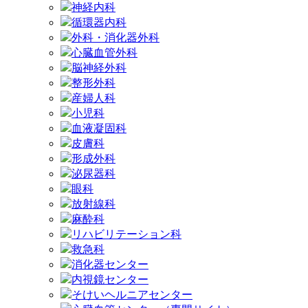
神経内科
循環器内科
外科・消化器外科
心臓血管外科
脳神経外科
整形外科
産婦人科
小児科
血液凝固科
皮膚科
形成外科
泌尿器科
眼科
放射線科
麻酔科
リハビリテーション科
救急科
消化器センター
内視鏡センター
そけいヘルニアセンター