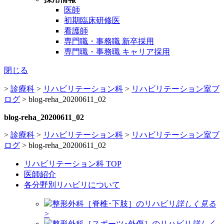
医師
初期臨床研修医
看護師
専門職・事務職 新卒採用
専門職・事務職 キャリア採用
閉じる
>
診療科
>
リハビリテーション科
>
リハビリテーション室ブ
ログ
>
blog-reha_20200611_02
blog-reha_20200611_02
>
診療科
>
リハビリテーション科
>
リハビリテーション室ブ
ログ
>
blog-reha_20200611_02
リハビリテーション科 TOP
医師紹介
各分野別リハビリについて
整形外科［脊椎･下肢］のリハビリ
詳しく見る
>
整形外科［スポーツ･外傷］のリハビリ
詳しく