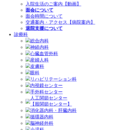
入院生活のご案内【動画】
面会について
面会時間について
交通案内・アクセス【病院案内】
退院支援について
診療科
総合内科
神経内科
心臓血管外科
産婦人科
皮膚科
眼科
リハビリテーション科
内視鏡センター
手外科センター
人工関節センター
【股関節センター】
消化器内科・肝臓内科
循環器内科
脳神経外科
小児科