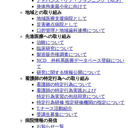
アドバンス・ケア・プランニング（ACP）
身体拘束最小化に向けて
地域との取り組み
地域医療支援病院として
災害拠点病院として
口腔管理と地域歯科連携について
先進医療への取り組み
治験について
臨床研究について
製造販売後調査について
NCD 外科系医療データベース登録につい
て
研究に関する情報公開について
看護師の特定行為への取り組み
看護師の特定行為について
看護師の特定行為実践および
特定行為実習の包括同意について
特定行為研修 指定研修機関の指定について
T.ナース活動紹介
受講生募集について
病院情報の発信
お知らせ一覧