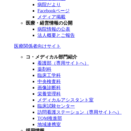
病院だより
Facebookページ
メディア掲載
医療・経営情報の公開
病院情報の公表
法人概要とご報告
医療関係者向けサイト
コ・メディカル部門紹介
看護部（専用サイトへ）
薬剤科
臨床工学科
中央検査科
画像診断科
栄養管理科
メディカルアシスタント室
臨床試験センター
訪問看護ステーション（専用サイトへ）
TQM推進部
地域連携室
採用情報