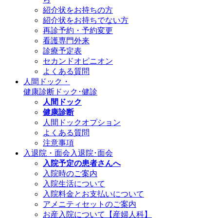
紹介状をお持ちの方
紹介状をお持ちでない方
再診予約・予約変更
看護専門外来
診療予定表
セカンドオピニオン
よくある質問
人間ドック・
健康診断
ドック･健診
人間ドック
健康診断
人間ドックオプション
よくある質問
注意事項
入退院・面会
入退院･面会
入院予定の患者さんへ
入院時のご案内
入院生活について
入院料金とお支払いについて
アメニティセットのご案内
お産入院について【産婦人科】