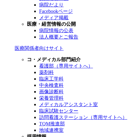
病院だより
Facebookページ
メディア掲載
医療・経営情報の公開
病院情報の公表
法人概要とご報告
医療関係者向けサイト
コ・メディカル部門紹介
看護部（専用サイトへ）
薬剤科
臨床工学科
中央検査科
画像診断科
栄養管理科
メディカルアシスタント室
臨床試験センター
訪問看護ステーション（専用サイトへ）
TQM推進部
地域連携室
採用情報