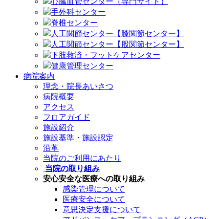
心臓血管センター（専門サイト）
手外科センター
脊椎センター
人工関節センター【膝関節センター】
人工関節センター【股関節センター】
下肢救済・フットケアセンター
健康管理センター
病院案内
理念・院長あいさつ
病院概要
アクセス
フロアガイド
施設紹介
施設基準・施設認定
沿革
当院のご利用にあたり
当院の取り組み
安心安全な医療への取り組み
感染管理について
医療安全について
意思決定支援について