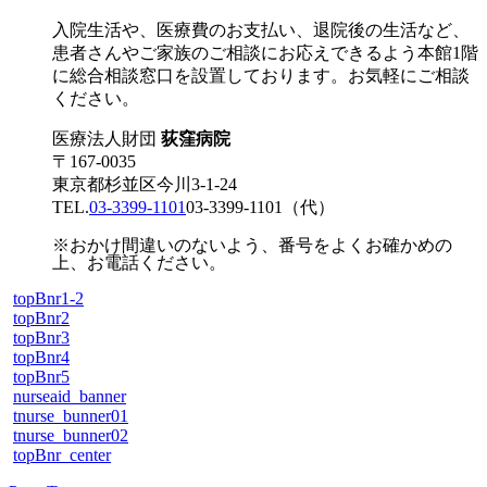
入院生活や、医療費のお支払い、退院後の生活など、
患者さんやご家族のご相談にお応えできるよう本館1階
に総合相談窓口を設置しております。お気軽にご相談
ください。
医療法人財団
荻窪病院
〒167-0035
東京都杉並区今川3-1-24
TEL.
03-3399-1101
03-3399-1101
（代）
※おかけ間違いのないよう、番号をよくお確かめの
上、お電話ください。
topBnr1-2
topBnr2
topBnr3
topBnr4
topBnr5
nurseaid_banner
tnurse_bunner01
tnurse_bunner02
topBnr_center