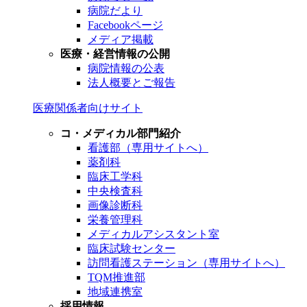
病院だより
Facebookページ
メディア掲載
医療・経営情報の公開
病院情報の公表
法人概要とご報告
医療関係者向けサイト
コ・メディカル部門紹介
看護部（専用サイトへ）
薬剤科
臨床工学科
中央検査科
画像診断科
栄養管理科
メディカルアシスタント室
臨床試験センター
訪問看護ステーション（専用サイトへ）
TQM推進部
地域連携室
採用情報