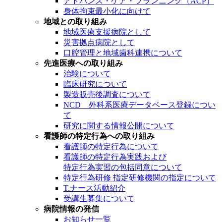
アドバンス・ケア・プランニング（ACP）
身体拘束最小化に向けて
地域との取り組み
地域医療支援病院として
災害拠点病院として
口腔管理と地域歯科連携について
先進医療への取り組み
治験について
臨床研究について
製造販売後調査について
NCD 外科系医療データベース登録につい
て
研究に関する情報公開について
看護師の特定行為への取り組み
看護師の特定行為について
看護師の特定行為実践および
特定行為実習の包括同意について
特定行為研修 指定研修機関の指定について
T.ナース活動紹介
受講生募集について
病院情報の発信
お知らせ一覧