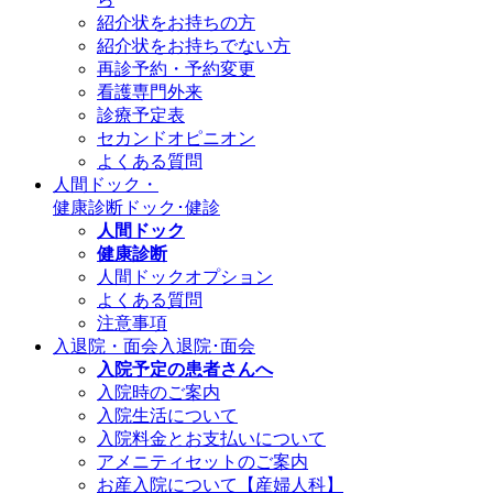
紹介状をお持ちの方
紹介状をお持ちでない方
再診予約・予約変更
看護専門外来
診療予定表
セカンドオピニオン
よくある質問
人間ドック・
健康診断
ドック･健診
人間ドック
健康診断
人間ドックオプション
よくある質問
注意事項
入退院・面会
入退院･面会
入院予定の患者さんへ
入院時のご案内
入院生活について
入院料金とお支払いについて
アメニティセットのご案内
お産入院について【産婦人科】