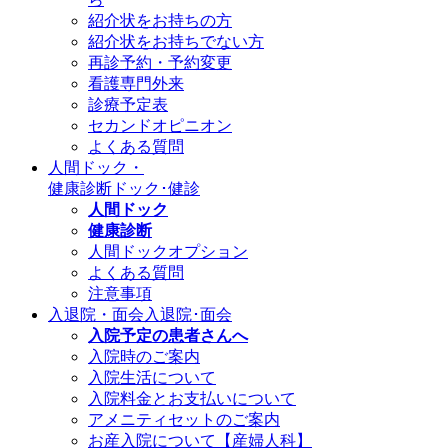
紹介状をお持ちの方
紹介状をお持ちでない方
再診予約・予約変更
看護専門外来
診療予定表
セカンドオピニオン
よくある質問
人間ドック・
健康診断
ドック･健診
人間ドック
健康診断
人間ドックオプション
よくある質問
注意事項
入退院・面会
入退院･面会
入院予定の患者さんへ
入院時のご案内
入院生活について
入院料金とお支払いについて
アメニティセットのご案内
お産入院について【産婦人科】