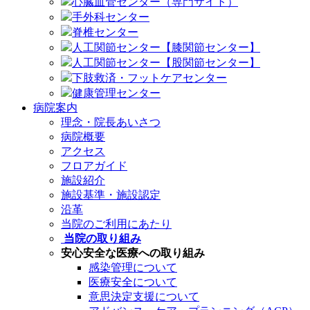
心臓血管センター（専門サイト）
手外科センター
脊椎センター
人工関節センター【膝関節センター】
人工関節センター【股関節センター】
下肢救済・フットケアセンター
健康管理センター
病院案内
理念・院長あいさつ
病院概要
アクセス
フロアガイド
施設紹介
施設基準・施設認定
沿革
当院のご利用にあたり
当院の取り組み
安心安全な医療への取り組み
感染管理について
医療安全について
意思決定支援について