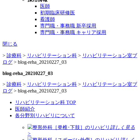
医師
初期臨床研修医
看護師
専門職・事務職 新卒採用
専門職・事務職 キャリア採用
閉じる
>
診療科
>
リハビリテーション科
>
リハビリテーション室ブ
ログ
>
blog-reha_20210227_03
blog-reha_20210227_03
>
診療科
>
リハビリテーション科
>
リハビリテーション室ブ
ログ
>
blog-reha_20210227_03
リハビリテーション科 TOP
医師紹介
各分野別リハビリについて
整形外科［脊椎･下肢］のリハビリ
詳しく見る
>
整形外科［スポーツ･外傷］のリハビリ
詳しく