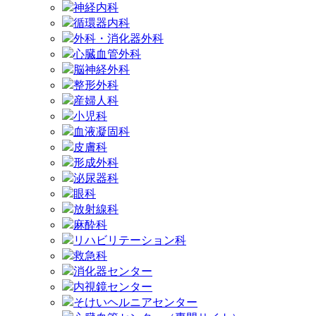
神経内科
循環器内科
外科・消化器外科
心臓血管外科
脳神経外科
整形外科
産婦人科
小児科
血液凝固科
皮膚科
形成外科
泌尿器科
眼科
放射線科
麻酔科
リハビリテーション科
救急科
消化器センター
内視鏡センター
そけいヘルニアセンター