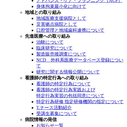
アドバンス・ケア・プランニング（ACP）
身体拘束最小化に向けて
地域との取り組み
地域医療支援病院として
災害拠点病院として
口腔管理と地域歯科連携について
先進医療への取り組み
治験について
臨床研究について
製造販売後調査について
NCD 外科系医療データベース登録につい
て
研究に関する情報公開について
看護師の特定行為への取り組み
看護師の特定行為について
看護師の特定行為実践および
特定行為実習の包括同意について
特定行為研修 指定研修機関の指定について
T.ナース活動紹介
受講生募集について
病院情報の発信
お知らせ一覧