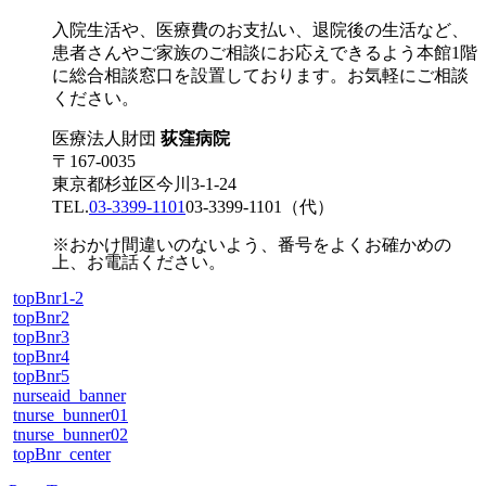
入院生活や、医療費のお支払い、退院後の生活など、
患者さんやご家族のご相談にお応えできるよう本館1階
に総合相談窓口を設置しております。お気軽にご相談
ください。
医療法人財団
荻窪病院
〒167-0035
東京都杉並区今川3-1-24
TEL.
03-3399-1101
03-3399-1101
（代）
※おかけ間違いのないよう、番号をよくお確かめの
上、お電話ください。
topBnr1-2
topBnr2
topBnr3
topBnr4
topBnr5
nurseaid_banner
tnurse_bunner01
tnurse_bunner02
topBnr_center