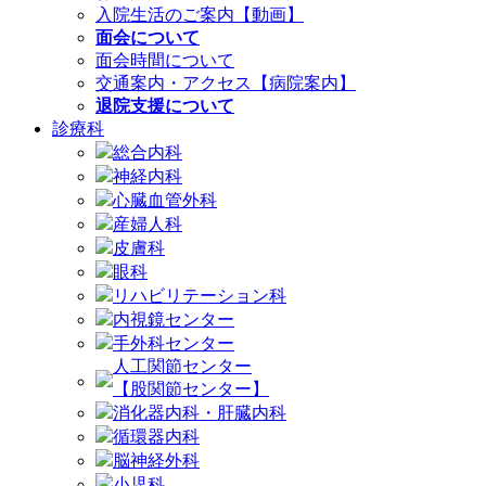
入院生活のご案内【動画】
面会について
面会時間について
交通案内・アクセス【病院案内】
退院支援について
診療科
総合内科
神経内科
心臓血管外科
産婦人科
皮膚科
眼科
リハビリテーション科
内視鏡センター
手外科センター
人工関節センター
【股関節センター】
消化器内科・肝臓内科
循環器内科
脳神経外科
小児科