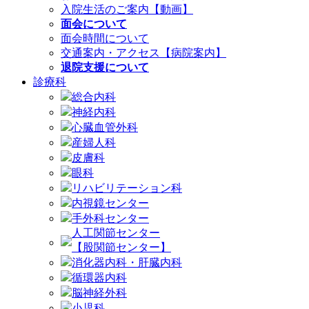
入院生活のご案内【動画】
面会について
面会時間について
交通案内・アクセス【病院案内】
退院支援について
診療科
総合内科
神経内科
心臓血管外科
産婦人科
皮膚科
眼科
リハビリテーション科
内視鏡センター
手外科センター
人工関節センター
【股関節センター】
消化器内科・肝臓内科
循環器内科
脳神経外科
小児科