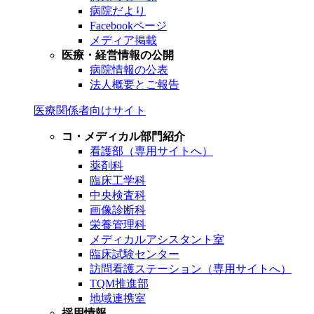
病院だより
Facebookページ
メディア掲載
医療・経営情報の公開
病院情報の公表
法人概要とご報告
医療関係者向けサイト
コ・メディカル部門紹介
看護部（専用サイトへ）
薬剤科
臨床工学科
中央検査科
画像診断科
栄養管理科
メディカルアシスタント室
臨床試験センター
訪問看護ステーション（専用サイトへ）
TQM推進部
地域連携室
採用情報