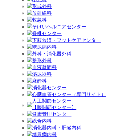
形成外科
放射線科
救急科
そけいヘルニアセンター
脊椎センター
下肢救済・フットケアセンター
糖尿病内科
外科・消化器外科
整形外科
血液凝固科
泌尿器科
麻酔科
消化器センター
心臓血管センター（専門サイト）
人工関節センター
【膝関節センター】
健康管理センター
総合内科
消化器内科・肝臓内科
糖尿病内科