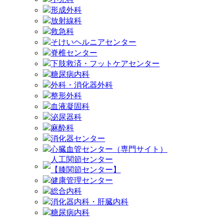
形成外科
放射線科
救急科
そけいヘルニアセンター
脊椎センター
下肢救済・フットケアセンター
糖尿病内科
外科・消化器外科
整形外科
血液凝固科
泌尿器科
麻酔科
消化器センター
心臓血管センター（専門サイト）
人工関節センター
【膝関節センター】
健康管理センター
総合内科
消化器内科・肝臓内科
糖尿病内科