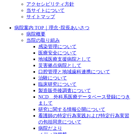
アクセシビリティ方針
当サイトについて
サイトマップ
病院案内 TOP｜理念･院長あいさつ
病院概要
当院の取り組み
感染管理について
医療安全について
地域医療支援病院として
災害拠点病院として
口腔管理と地域歯科連携について
治験について
臨床研究について
製造販売後調査について
NCD 外科系医療データベース登録につき
まして
研究に関する情報公開について
看護師の特定行為実践および特定行為実習
の包括同意について
病院だより