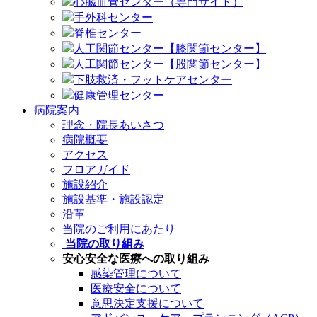
心臓血管センター（専門サイト）
手外科センター
脊椎センター
人工関節センター【膝関節センター】
人工関節センター【股関節センター】
下肢救済・フットケアセンター
健康管理センター
病院案内
理念・院長あいさつ
病院概要
アクセス
フロアガイド
施設紹介
施設基準・施設認定
沿革
当院のご利用にあたり
当院の取り組み
安心安全な医療への取り組み
感染管理について
医療安全について
意思決定支援について