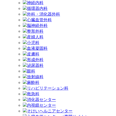
神経内科
循環器内科
外科・消化器外科
心臓血管外科
脳神経外科
整形外科
産婦人科
小児科
血液凝固科
皮膚科
形成外科
泌尿器科
眼科
放射線科
麻酔科
リハビリテーション科
救急科
消化器センター
内視鏡センター
そけいヘルニアセンター