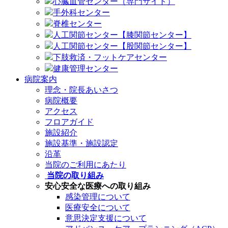
心臓血管センター（専門サイト）
手外科センター
脊椎センター
人工関節センター【膝関節センター】
人工関節センター【股関節センター】
下肢救済・フットケアセンター
健康管理センター
病院案内
理念・院長あいさつ
病院概要
アクセス
フロアガイド
施設紹介
施設基準・施設認定
沿革
当院のご利用にあたり
当院の取り組み
安心安全な医療への取り組み
感染管理について
医療安全について
意思決定支援について