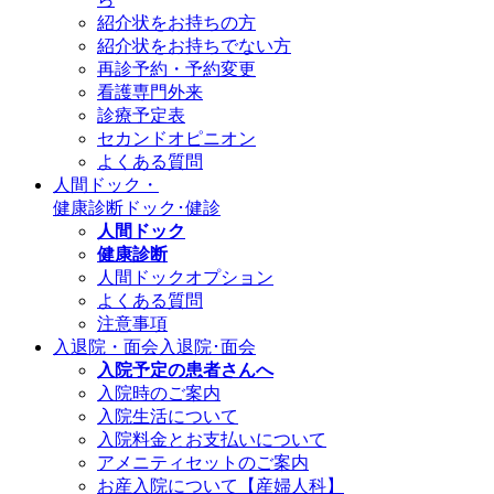
紹介状をお持ちの方
紹介状をお持ちでない方
再診予約・予約変更
看護専門外来
診療予定表
セカンドオピニオン
よくある質問
人間ドック・
健康診断
ドック･健診
人間ドック
健康診断
人間ドックオプション
よくある質問
注意事項
入退院・面会
入退院･面会
入院予定の患者さんへ
入院時のご案内
入院生活について
入院料金とお支払いについて
アメニティセットのご案内
お産入院について【産婦人科】