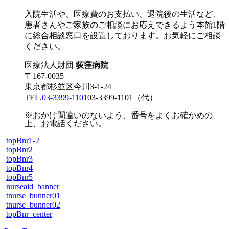
入院生活や、医療費のお支払い、退院後の生活など、
患者さんやご家族のご相談にお応えできるよう本館1階
に総合相談窓口を設置しております。お気軽にご相談
ください。
医療法人財団
荻窪病院
〒167-0035
東京都杉並区今川3-1-24
TEL.
03-3399-1101
03-3399-1101
（代）
※おかけ間違いのないよう、番号をよくお確かめの
上、お電話ください。
topBnr1-2
topBnr2
topBnr3
topBnr4
topBnr5
nurseaid_banner
tnurse_bunner01
tnurse_bunner02
topBnr_center