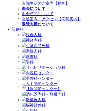
入院生活のご案内【動画】
面会について
面会時間について
交通案内・アクセス【病院案内】
退院支援について
診療科
総合内科
神経内科
心臓血管外科
産婦人科
皮膚科
眼科
リハビリテーション科
内視鏡センター
手外科センター
人工関節センター
【股関節センター】
消化器内科・肝臓内科
循環器内科
脳神経外科
小児科