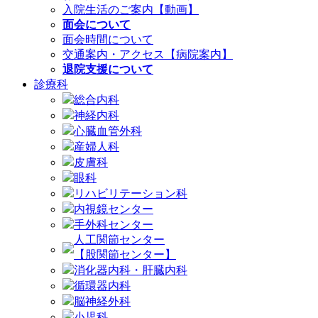
入院生活のご案内【動画】
面会について
面会時間について
交通案内・アクセス【病院案内】
退院支援について
診療科
総合内科
神経内科
心臓血管外科
産婦人科
皮膚科
眼科
リハビリテーション科
内視鏡センター
手外科センター
人工関節センター
【股関節センター】
消化器内科・肝臓内科
循環器内科
脳神経外科
小児科