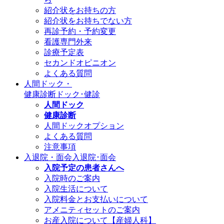
紹介状をお持ちの方
紹介状をお持ちでない方
再診予約・予約変更
看護専門外来
診療予定表
セカンドオピニオン
よくある質問
人間ドック・
健康診断
ドック･健診
人間ドック
健康診断
人間ドックオプション
よくある質問
注意事項
入退院・面会
入退院･面会
入院予定の患者さんへ
入院時のご案内
入院生活について
入院料金とお支払いについて
アメニティセットのご案内
お産入院について【産婦人科】