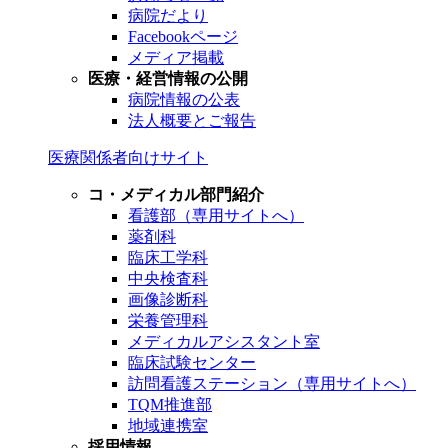
病院だより
Facebookページ
メディア掲載
医療・経営情報の公開
病院情報の公表
法人概要とご報告
医療関係者向けサイト
コ・メディカル部門紹介
看護部（専用サイトへ）
薬剤科
臨床工学科
中央検査科
画像診断科
栄養管理科
メディカルアシスタント室
臨床試験センター
訪問看護ステーション（専用サイトへ）
TQM推進部
地域連携室
採用情報