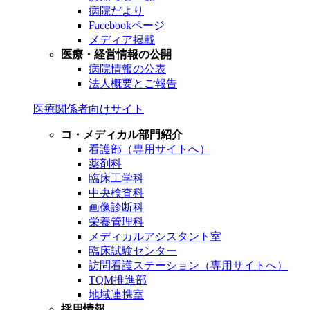
病院だより
Facebookページ
メディア掲載
医療・経営情報の公開
病院情報の公表
法人概要とご報告
医療関係者向けサイト
コ・メディカル部門紹介
看護部（専用サイトへ）
薬剤科
臨床工学科
中央検査科
画像診断科
栄養管理科
メディカルアシスタント室
臨床試験センター
訪問看護ステーション（専用サイトへ）
TQM推進部
地域連携室
採用情報