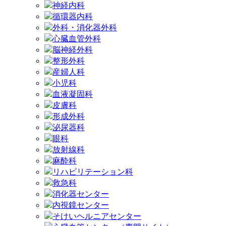
神経内科
循環器内科
外科・消化器外科
心臓血管外科
脳神経外科
整形外科
産婦人科
小児科
血液凝固科
皮膚科
形成外科
泌尿器科
眼科
放射線科
麻酔科
リハビリテーション科
救急科
消化器センター
内視鏡センター
そけいヘルニアセンター