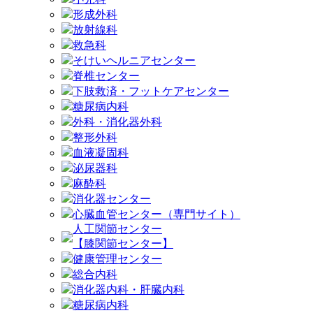
形成外科
放射線科
救急科
そけいヘルニアセンター
脊椎センター
下肢救済・フットケアセンター
糖尿病内科
外科・消化器外科
整形外科
血液凝固科
泌尿器科
麻酔科
消化器センター
心臓血管センター（専門サイト）
人工関節センター
【膝関節センター】
健康管理センター
総合内科
消化器内科・肝臓内科
糖尿病内科