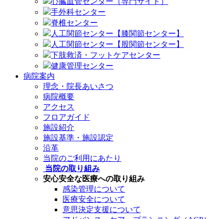
心臓血管センター（専門サイト）
手外科センター
脊椎センター
人工関節センター【膝関節センター】
人工関節センター【股関節センター】
下肢救済・フットケアセンター
健康管理センター
病院案内
理念・院長あいさつ
病院概要
アクセス
フロアガイド
施設紹介
施設基準・施設認定
沿革
当院のご利用にあたり
当院の取り組み
安心安全な医療への取り組み
感染管理について
医療安全について
意思決定支援について