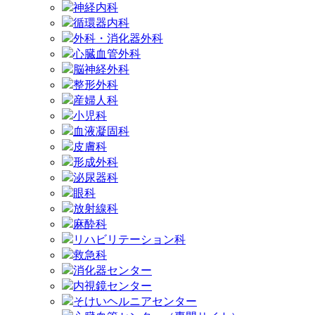
神経内科
循環器内科
外科・消化器外科
心臓血管外科
脳神経外科
整形外科
産婦人科
小児科
血液凝固科
皮膚科
形成外科
泌尿器科
眼科
放射線科
麻酔科
リハビリテーション科
救急科
消化器センター
内視鏡センター
そけいヘルニアセンター