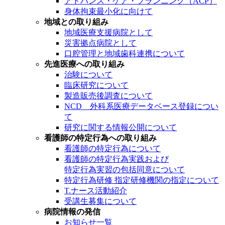
アドバンス・ケア・プランニング（ACP）
身体拘束最小化に向けて
地域との取り組み
地域医療支援病院として
災害拠点病院として
口腔管理と地域歯科連携について
先進医療への取り組み
治験について
臨床研究について
製造販売後調査について
NCD 外科系医療データベース登録につい
て
研究に関する情報公開について
看護師の特定行為への取り組み
看護師の特定行為について
看護師の特定行為実践および
特定行為実習の包括同意について
特定行為研修 指定研修機関の指定について
T.ナース活動紹介
受講生募集について
病院情報の発信
お知らせ一覧