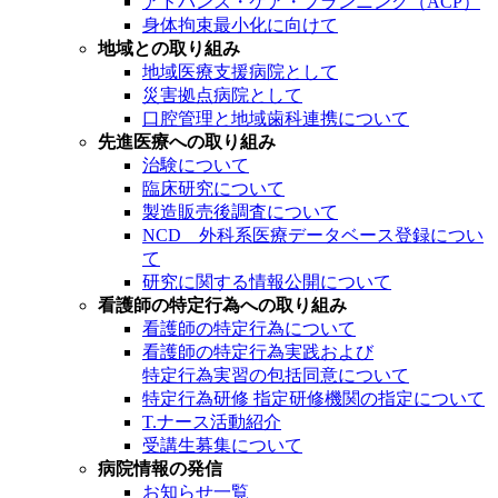
アドバンス・ケア・プランニング（ACP）
身体拘束最小化に向けて
地域との取り組み
地域医療支援病院として
災害拠点病院として
口腔管理と地域歯科連携について
先進医療への取り組み
治験について
臨床研究について
製造販売後調査について
NCD 外科系医療データベース登録につい
て
研究に関する情報公開について
看護師の特定行為への取り組み
看護師の特定行為について
看護師の特定行為実践および
特定行為実習の包括同意について
特定行為研修 指定研修機関の指定について
T.ナース活動紹介
受講生募集について
病院情報の発信
お知らせ一覧