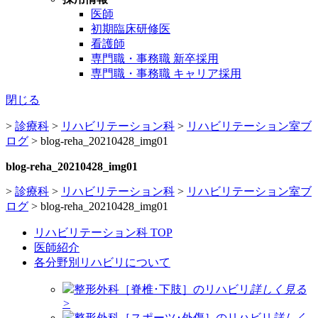
医師
初期臨床研修医
看護師
専門職・事務職 新卒採用
専門職・事務職 キャリア採用
閉じる
>
診療科
>
リハビリテーション科
>
リハビリテーション室ブ
ログ
>
blog-reha_20210428_img01
blog-reha_20210428_img01
>
診療科
>
リハビリテーション科
>
リハビリテーション室ブ
ログ
>
blog-reha_20210428_img01
リハビリテーション科 TOP
医師紹介
各分野別リハビリについて
整形外科［脊椎･下肢］のリハビリ
詳しく見る
>
整形外科［スポーツ･外傷］のリハビリ
詳しく