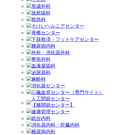
形成外科
放射線科
救急科
そけいヘルニアセンター
脊椎センター
下肢救済・フットケアセンター
糖尿病内科
外科・消化器外科
整形外科
血液凝固科
泌尿器科
麻酔科
消化器センター
心臓血管センター（専門サイト）
人工関節センター
【膝関節センター】
健康管理センター
総合内科
消化器内科・肝臓内科
糖尿病内科