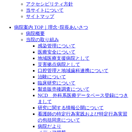
アクセシビリティ方針
当サイトについて
サイトマップ
病院案内 TOP｜理念･院長あいさつ
病院概要
当院の取り組み
感染管理について
医療安全について
地域医療支援病院として
災害拠点病院として
口腔管理と地域歯科連携について
治験について
臨床研究について
製造販売後調査について
NCD 外科系医療データベース登録につき
まして
研究に関する情報公開について
看護師の特定行為実践および特定行為実習
の包括同意について
病院だより