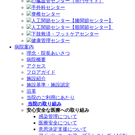
心臓血管センター（専門サイト）
手外科センター
脊椎センター
人工関節センター【膝関節センター】
人工関節センター【股関節センター】
下肢救済・フットケアセンター
健康管理センター
病院案内
理念・院長あいさつ
病院概要
アクセス
フロアガイド
施設紹介
施設基準・施設認定
沿革
当院のご利用にあたり
当院の取り組み
安心安全な医療への取り組み
感染管理について
医療安全について
意思決定支援について