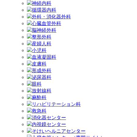
神経内科
循環器内科
外科・消化器外科
心臓血管外科
脳神経外科
整形外科
産婦人科
小児科
血液凝固科
皮膚科
形成外科
泌尿器科
眼科
放射線科
麻酔科
リハビリテーション科
救急科
消化器センター
内視鏡センター
そけいヘルニアセンター