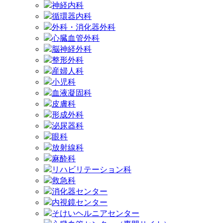
神経内科
循環器内科
外科・消化器外科
心臓血管外科
脳神経外科
整形外科
産婦人科
小児科
血液凝固科
皮膚科
形成外科
泌尿器科
眼科
放射線科
麻酔科
リハビリテーション科
救急科
消化器センター
内視鏡センター
そけいヘルニアセンター