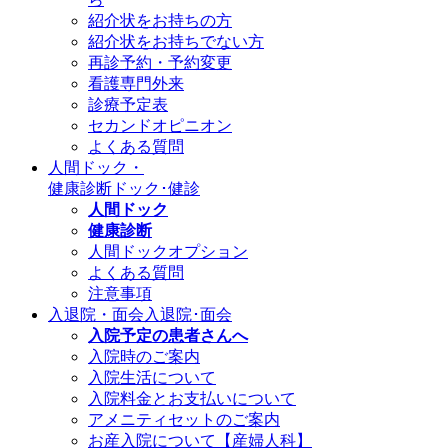
紹介状をお持ちの方
紹介状をお持ちでない方
再診予約・予約変更
看護専門外来
診療予定表
セカンドオピニオン
よくある質問
人間ドック・
健康診断
ドック･健診
人間ドック
健康診断
人間ドックオプション
よくある質問
注意事項
入退院・面会
入退院･面会
入院予定の患者さんへ
入院時のご案内
入院生活について
入院料金とお支払いについて
アメニティセットのご案内
お産入院について【産婦人科】