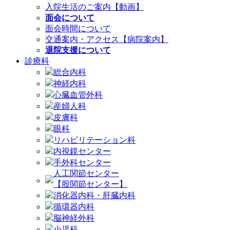
入院生活のご案内【動画】
面会について
面会時間について
交通案内・アクセス【病院案内】
退院支援について
診療科
総合内科
神経内科
心臓血管外科
産婦人科
皮膚科
眼科
リハビリテーション科
内視鏡センター
手外科センター
人工関節センター
【股関節センター】
消化器内科・肝臓内科
循環器内科
脳神経外科
小児科