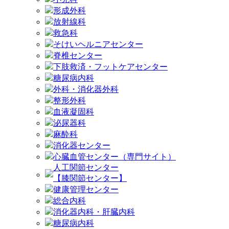
形成外科
放射線科
救急科
そけいヘルニアセンター
脊椎センター
下肢救済・フットケアセンター
糖尿病内科
外科・消化器外科
整形外科
血液凝固科
泌尿器科
麻酔科
消化器センター
心臓血管センター（専門サイト）
人工関節センター
【膝関節センター】
健康管理センター
総合内科
消化器内科・肝臓内科
糖尿病内科