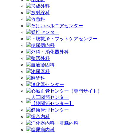
形成外科
放射線科
救急科
そけいヘルニアセンター
脊椎センター
下肢救済・フットケアセンター
糖尿病内科
外科・消化器外科
整形外科
血液凝固科
泌尿器科
麻酔科
消化器センター
心臓血管センター（専門サイト）
人工関節センター
【膝関節センター】
健康管理センター
総合内科
消化器内科・肝臓内科
糖尿病内科