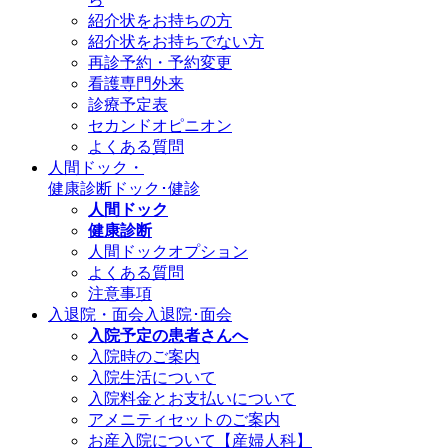
紹介状をお持ちの方
紹介状をお持ちでない方
再診予約・予約変更
看護専門外来
診療予定表
セカンドオピニオン
よくある質問
人間ドック・
健康診断
ドック･健診
人間ドック
健康診断
人間ドックオプション
よくある質問
注意事項
入退院・面会
入退院･面会
入院予定の患者さんへ
入院時のご案内
入院生活について
入院料金とお支払いについて
アメニティセットのご案内
お産入院について【産婦人科】