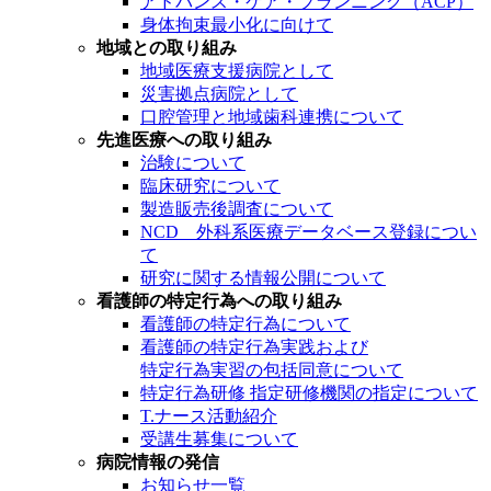
アドバンス・ケア・プランニング（ACP）
身体拘束最小化に向けて
地域との取り組み
地域医療支援病院として
災害拠点病院として
口腔管理と地域歯科連携について
先進医療への取り組み
治験について
臨床研究について
製造販売後調査について
NCD 外科系医療データベース登録につい
て
研究に関する情報公開について
看護師の特定行為への取り組み
看護師の特定行為について
看護師の特定行為実践および
特定行為実習の包括同意について
特定行為研修 指定研修機関の指定について
T.ナース活動紹介
受講生募集について
病院情報の発信
お知らせ一覧