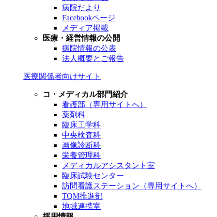
病院だより
Facebookページ
メディア掲載
医療・経営情報の公開
病院情報の公表
法人概要とご報告
医療関係者向けサイト
コ・メディカル部門紹介
看護部（専用サイトへ）
薬剤科
臨床工学科
中央検査科
画像診断科
栄養管理科
メディカルアシスタント室
臨床試験センター
訪問看護ステーション（専用サイトへ）
TQM推進部
地域連携室
採用情報