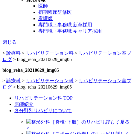
医師
初期臨床研修医
看護師
専門職・事務職 新卒採用
専門職・事務職 キャリア採用
閉じる
>
診療科
>
リハビリテーション科
>
リハビリテーション室ブ
ログ
>
blog_reha_20210629_img05
blog_reha_20210629_img05
>
診療科
>
リハビリテーション科
>
リハビリテーション室ブ
ログ
>
blog_reha_20210629_img05
リハビリテーション科 TOP
医師紹介
各分野別リハビリについて
整形外科［脊椎･下肢］のリハビリ
詳しく見る
>
整形外科［スポーツ･外傷］のリハビリ
詳しく