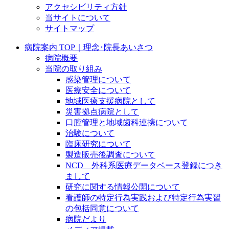
アクセシビリティ方針
当サイトについて
サイトマップ
病院案内 TOP｜理念･院長あいさつ
病院概要
当院の取り組み
感染管理について
医療安全について
地域医療支援病院として
災害拠点病院として
口腔管理と地域歯科連携について
治験について
臨床研究について
製造販売後調査について
NCD 外科系医療データベース登録につき
まして
研究に関する情報公開について
看護師の特定行為実践および特定行為実習
の包括同意について
病院だより