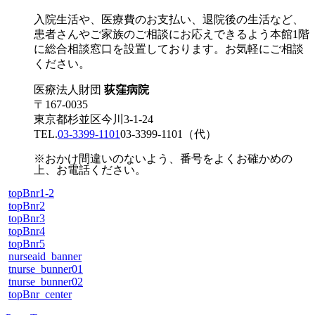
入院生活や、医療費のお支払い、退院後の生活など、
患者さんやご家族のご相談にお応えできるよう本館1階
に総合相談窓口を設置しております。お気軽にご相談
ください。
医療法人財団
荻窪病院
〒167-0035
東京都杉並区今川3-1-24
TEL.
03-3399-1101
03-3399-1101
（代）
※おかけ間違いのないよう、番号をよくお確かめの
上、お電話ください。
topBnr1-2
topBnr2
topBnr3
topBnr4
topBnr5
nurseaid_banner
tnurse_bunner01
tnurse_bunner02
topBnr_center