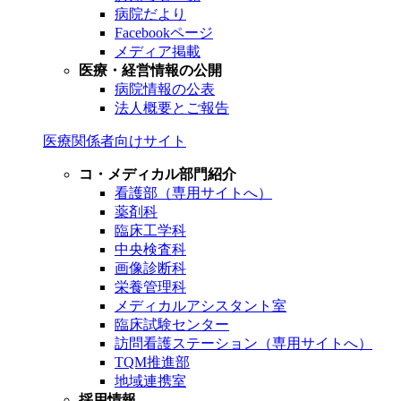
病院だより
Facebookページ
メディア掲載
医療・経営情報の公開
病院情報の公表
法人概要とご報告
医療関係者向けサイト
コ・メディカル部門紹介
看護部（専用サイトへ）
薬剤科
臨床工学科
中央検査科
画像診断科
栄養管理科
メディカルアシスタント室
臨床試験センター
訪問看護ステーション（専用サイトへ）
TQM推進部
地域連携室
採用情報