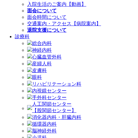
入院生活のご案内【動画】
面会について
面会時間について
交通案内・アクセス【病院案内】
退院支援について
診療科
総合内科
神経内科
心臓血管外科
産婦人科
皮膚科
眼科
リハビリテーション科
内視鏡センター
手外科センター
人工関節センター
【股関節センター】
消化器内科・肝臓内科
循環器内科
脳神経外科
小児科