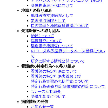
アドバンス・ケア・プランニング（ACP）
身体拘束最小化に向けて
地域との取り組み
地域医療支援病院として
災害拠点病院として
口腔管理と地域歯科連携について
先進医療への取り組み
治験について
臨床研究について
製造販売後調査について
NCD 外科系医療データベース登録につい
て
研究に関する情報公開について
看護師の特定行為への取り組み
看護師の特定行為について
看護師の特定行為実践および
特定行為実習の包括同意について
特定行為研修 指定研修機関の指定について
T.ナース活動紹介
受講生募集について
病院情報の発信
お知らせ一覧