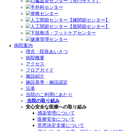
心臓血管センター（専門サイト）
手外科センター
脊椎センター
人工関節センター【膝関節センター】
人工関節センター【股関節センター】
下肢救済・フットケアセンター
健康管理センター
病院案内
理念・院長あいさつ
病院概要
アクセス
フロアガイド
施設紹介
施設基準・施設認定
沿革
当院のご利用にあたり
当院の取り組み
安心安全な医療への取り組み
感染管理について
医療安全について
意思決定支援について