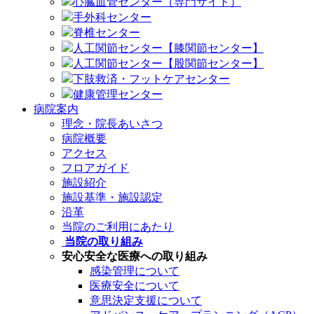
心臓血管センター（専門サイト）
手外科センター
脊椎センター
人工関節センター【膝関節センター】
人工関節センター【股関節センター】
下肢救済・フットケアセンター
健康管理センター
病院案内
理念・院長あいさつ
病院概要
アクセス
フロアガイド
施設紹介
施設基準・施設認定
沿革
当院のご利用にあたり
当院の取り組み
安心安全な医療への取り組み
感染管理について
医療安全について
意思決定支援について