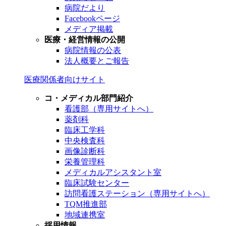
病院だより
Facebookページ
メディア掲載
医療・経営情報の公開
病院情報の公表
法人概要とご報告
医療関係者向けサイト
コ・メディカル部門紹介
看護部（専用サイトへ）
薬剤科
臨床工学科
中央検査科
画像診断科
栄養管理科
メディカルアシスタント室
臨床試験センター
訪問看護ステーション（専用サイトへ）
TQM推進部
地域連携室
採用情報