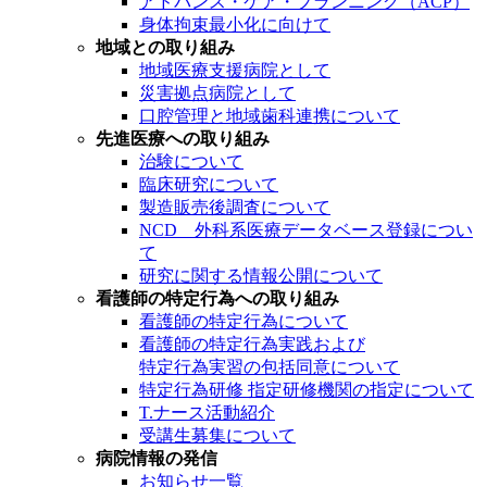
アドバンス・ケア・プランニング（ACP）
身体拘束最小化に向けて
地域との取り組み
地域医療支援病院として
災害拠点病院として
口腔管理と地域歯科連携について
先進医療への取り組み
治験について
臨床研究について
製造販売後調査について
NCD 外科系医療データベース登録につい
て
研究に関する情報公開について
看護師の特定行為への取り組み
看護師の特定行為について
看護師の特定行為実践および
特定行為実習の包括同意について
特定行為研修 指定研修機関の指定について
T.ナース活動紹介
受講生募集について
病院情報の発信
お知らせ一覧