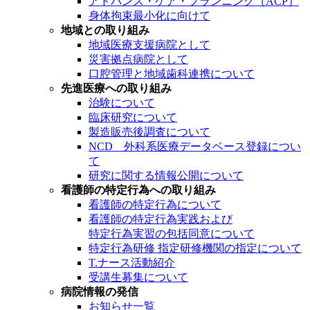
アドバンス・ケア・プランニング（ACP）
身体拘束最小化に向けて
地域との取り組み
地域医療支援病院として
災害拠点病院として
口腔管理と地域歯科連携について
先進医療への取り組み
治験について
臨床研究について
製造販売後調査について
NCD 外科系医療データベース登録につい
て
研究に関する情報公開について
看護師の特定行為への取り組み
看護師の特定行為について
看護師の特定行為実践および
特定行為実習の包括同意について
特定行為研修 指定研修機関の指定について
T.ナース活動紹介
受講生募集について
病院情報の発信
お知らせ一覧