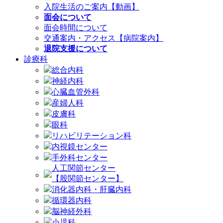
入院生活のご案内【動画】
面会について
面会時間について
交通案内・アクセス【病院案内】
退院支援について
診療科
総合内科
神経内科
心臓血管外科
産婦人科
皮膚科
眼科
リハビリテーション科
内視鏡センター
手外科センター
人工関節センター
【股関節センター】
消化器内科・肝臓内科
循環器内科
脳神経外科
小児科