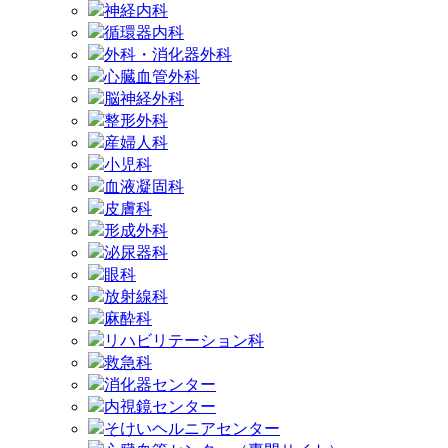
神経内科
循環器内科
外科・消化器外科
心臓血管外科
脳神経外科
整形外科
産婦人科
小児科
血液凝固科
皮膚科
形成外科
泌尿器科
眼科
放射線科
麻酔科
リハビリテーション科
救急科
消化器センター
内視鏡センター
そけいヘルニアセンター