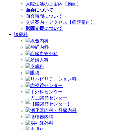
入院生活のご案内【動画】
面会について
面会時間について
交通案内・アクセス【病院案内】
退院支援について
診療科
総合内科
神経内科
心臓血管外科
産婦人科
皮膚科
眼科
リハビリテーション科
内視鏡センター
手外科センター
人工関節センター
【股関節センター】
消化器内科・肝臓内科
循環器内科
脳神経外科
小児科