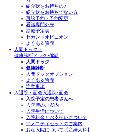
紹介状をお持ちの方
紹介状をお持ちでない方
再診予約・予約変更
看護専門外来
診療予定表
セカンドオピニオン
よくある質問
人間ドック・
健康診断
ドック･健診
人間ドック
健康診断
人間ドックオプション
よくある質問
注意事項
入退院・面会
入退院･面会
入院予定の患者さんへ
入院時のご案内
入院生活について
入院料金とお支払いについて
アメニティセットのご案内
お産入院について【産婦人科】