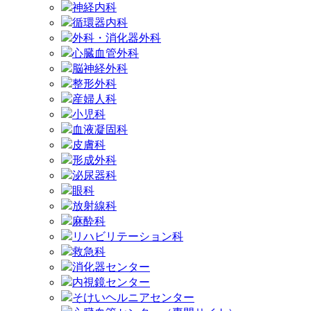
神経内科
循環器内科
外科・消化器外科
心臓血管外科
脳神経外科
整形外科
産婦人科
小児科
血液凝固科
皮膚科
形成外科
泌尿器科
眼科
放射線科
麻酔科
リハビリテーション科
救急科
消化器センター
内視鏡センター
そけいヘルニアセンター