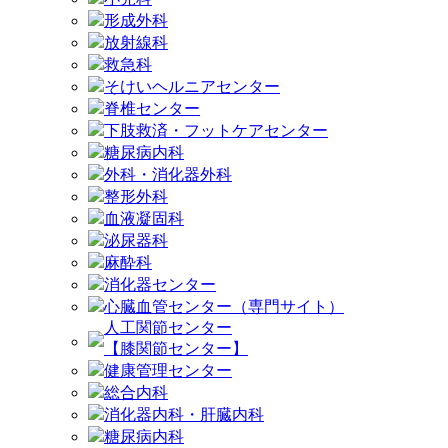
形成外科
放射線科
救急科
そけいヘルニアセンター
脊椎センター
下肢救済・フットケアセンター
糖尿病内科
外科・消化器外科
整形外科
血液凝固科
泌尿器科
麻酔科
消化器センター
心臓血管センター（専門サイト）
人工関節センター
【膝関節センター】
健康管理センター
総合内科
消化器内科・肝臓内科
糖尿病内科