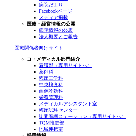
病院だより
Facebookページ
メディア掲載
医療・経営情報の公開
病院情報の公表
法人概要とご報告
医療関係者向けサイト
コ・メディカル部門紹介
看護部（専用サイトへ）
薬剤科
臨床工学科
中央検査科
画像診断科
栄養管理科
メディカルアシスタント室
臨床試験センター
訪問看護ステーション（専用サイトへ）
TQM推進部
地域連携室
採用情報