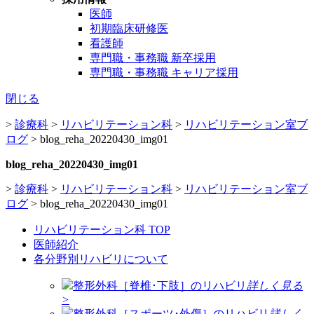
医師
初期臨床研修医
看護師
専門職・事務職 新卒採用
専門職・事務職 キャリア採用
閉じる
>
診療科
>
リハビリテーション科
>
リハビリテーション室ブ
ログ
>
blog_reha_20220430_img01
blog_reha_20220430_img01
>
診療科
>
リハビリテーション科
>
リハビリテーション室ブ
ログ
>
blog_reha_20220430_img01
リハビリテーション科 TOP
医師紹介
各分野別リハビリについて
整形外科［脊椎･下肢］のリハビリ
詳しく見る
>
整形外科［スポーツ･外傷］のリハビリ
詳しく