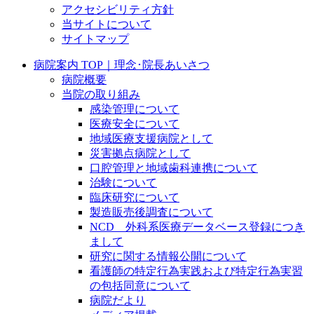
アクセシビリティ方針
当サイトについて
サイトマップ
病院案内 TOP｜理念･院長あいさつ
病院概要
当院の取り組み
感染管理について
医療安全について
地域医療支援病院として
災害拠点病院として
口腔管理と地域歯科連携について
治験について
臨床研究について
製造販売後調査について
NCD 外科系医療データベース登録につき
まして
研究に関する情報公開について
看護師の特定行為実践および特定行為実習
の包括同意について
病院だより