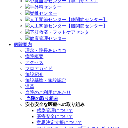
心臓血管センター（専門サイト）
手外科センター
脊椎センター
人工関節センター【膝関節センター】
人工関節センター【股関節センター】
下肢救済・フットケアセンター
健康管理センター
病院案内
理念・院長あいさつ
病院概要
アクセス
フロアガイド
施設紹介
施設基準・施設認定
沿革
当院のご利用にあたり
当院の取り組み
安心安全な医療への取り組み
感染管理について
医療安全について
意思決定支援について