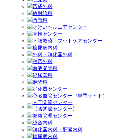
形成外科
放射線科
救急科
そけいヘルニアセンター
脊椎センター
下肢救済・フットケアセンター
糖尿病内科
外科・消化器外科
整形外科
血液凝固科
泌尿器科
麻酔科
消化器センター
心臓血管センター（専門サイト）
人工関節センター
【膝関節センター】
健康管理センター
総合内科
消化器内科・肝臓内科
糖尿病内科