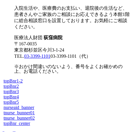
入院生活や、医療費のお支払い、退院後の生活など、
患者さんやご家族のご相談にお応えできるよう本館1階
に総合相談窓口を設置しております。お気軽にご相談
ください。
医療法人財団
荻窪病院
〒167-0035
東京都杉並区今川3-1-24
TEL.
03-3399-1101
03-3399-1101
（代）
※おかけ間違いのないよう、番号をよくお確かめの
上、お電話ください。
topBnr1-2
topBnr2
topBnr3
topBnr4
topBnr5
nurseaid_banner
tnurse_bunner01
tnurse_bunner02
topBnr_center