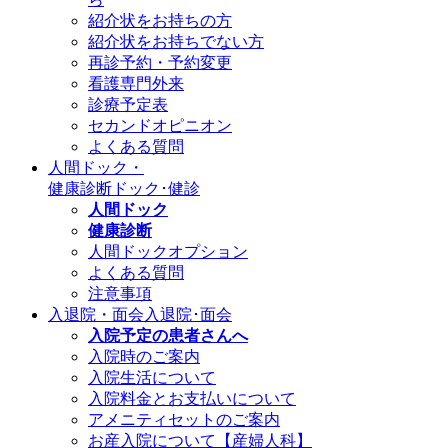
紹介状をお持ちの方
紹介状をお持ちでない方
再診予約・予約変更
看護専門外来
診療予定表
セカンドオピニオン
よくある質問
人間ドック・
健康診断
ドック･健診
人間ドック
健康診断
人間ドックオプション
よくある質問
注意事項
入退院・面会
入退院･面会
入院予定の患者さんへ
入院時のご案内
入院生活について
入院料金とお支払いについて
アメニティセットのご案内
お産入院について【産婦人科】