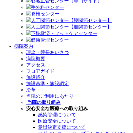
心臓血管センター（専門サイト）
手外科センター
脊椎センター
人工関節センター【膝関節センター】
人工関節センター【股関節センター】
下肢救済・フットケアセンター
健康管理センター
病院案内
理念・院長あいさつ
病院概要
アクセス
フロアガイド
施設紹介
施設基準・施設認定
沿革
当院のご利用にあたり
当院の取り組み
安心安全な医療への取り組み
感染管理について
医療安全について
意思決定支援について