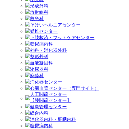
形成外科
放射線科
救急科
そけいヘルニアセンター
脊椎センター
下肢救済・フットケアセンター
糖尿病内科
外科・消化器外科
整形外科
血液凝固科
泌尿器科
麻酔科
消化器センター
心臓血管センター（専門サイト）
人工関節センター
【膝関節センター】
健康管理センター
総合内科
消化器内科・肝臓内科
糖尿病内科