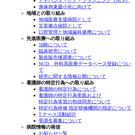
アドバンス・ケア・プランニング（ACP）
身体拘束最小化に向けて
地域との取り組み
地域医療支援病院として
災害拠点病院として
口腔管理と地域歯科連携について
先進医療への取り組み
治験について
臨床研究について
製造販売後調査について
NCD 外科系医療データベース登録につい
て
研究に関する情報公開について
看護師の特定行為への取り組み
看護師の特定行為について
看護師の特定行為実践および
特定行為実習の包括同意について
特定行為研修 指定研修機関の指定について
T.ナース活動紹介
受講生募集について
病院情報の発信
お知らせ一覧