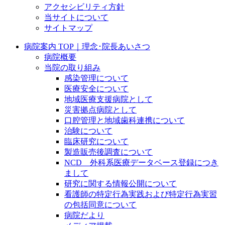
アクセシビリティ方針
当サイトについて
サイトマップ
病院案内 TOP｜理念･院長あいさつ
病院概要
当院の取り組み
感染管理について
医療安全について
地域医療支援病院として
災害拠点病院として
口腔管理と地域歯科連携について
治験について
臨床研究について
製造販売後調査について
NCD 外科系医療データベース登録につき
まして
研究に関する情報公開について
看護師の特定行為実践および特定行為実習
の包括同意について
病院だより