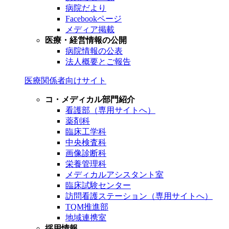
病院だより
Facebookページ
メディア掲載
医療・経営情報の公開
病院情報の公表
法人概要とご報告
医療関係者向けサイト
コ・メディカル部門紹介
看護部（専用サイトへ）
薬剤科
臨床工学科
中央検査科
画像診断科
栄養管理科
メディカルアシスタント室
臨床試験センター
訪問看護ステーション（専用サイトへ）
TQM推進部
地域連携室
採用情報