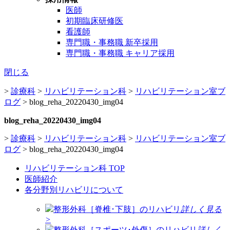
医師
初期臨床研修医
看護師
専門職・事務職 新卒採用
専門職・事務職 キャリア採用
閉じる
>
診療科
>
リハビリテーション科
>
リハビリテーション室ブ
ログ
>
blog_reha_20220430_img04
blog_reha_20220430_img04
>
診療科
>
リハビリテーション科
>
リハビリテーション室ブ
ログ
>
blog_reha_20220430_img04
リハビリテーション科 TOP
医師紹介
各分野別リハビリについて
整形外科［脊椎･下肢］のリハビリ
詳しく見る
>
整形外科［スポーツ･外傷］のリハビリ
詳しく