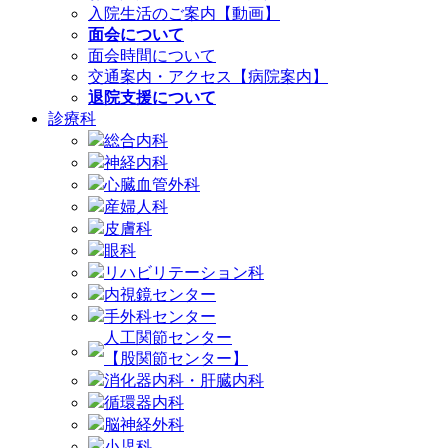
入院生活のご案内【動画】
面会について
面会時間について
交通案内・アクセス【病院案内】
退院支援について
診療科
総合内科
神経内科
心臓血管外科
産婦人科
皮膚科
眼科
リハビリテーション科
内視鏡センター
手外科センター
人工関節センター
【股関節センター】
消化器内科・肝臓内科
循環器内科
脳神経外科
小児科