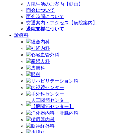
入院生活のご案内【動画】
面会について
面会時間について
交通案内・アクセス【病院案内】
退院支援について
診療科
総合内科
神経内科
心臓血管外科
産婦人科
皮膚科
眼科
リハビリテーション科
内視鏡センター
手外科センター
人工関節センター
【股関節センター】
消化器内科・肝臓内科
循環器内科
脳神経外科
小児科