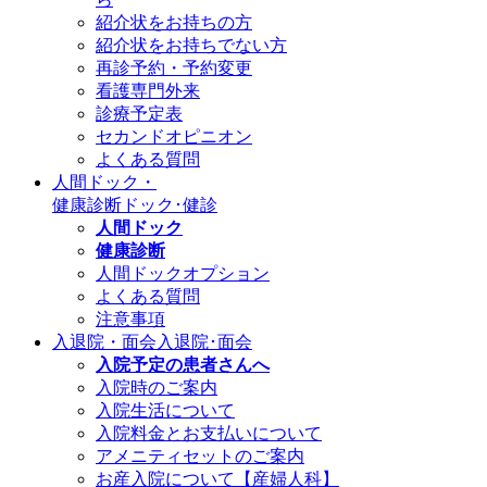
紹介状をお持ちの方
紹介状をお持ちでない方
再診予約・予約変更
看護専門外来
診療予定表
セカンドオピニオン
よくある質問
人間ドック・
健康診断
ドック･健診
人間ドック
健康診断
人間ドックオプション
よくある質問
注意事項
入退院・面会
入退院･面会
入院予定の患者さんへ
入院時のご案内
入院生活について
入院料金とお支払いについて
アメニティセットのご案内
お産入院について【産婦人科】