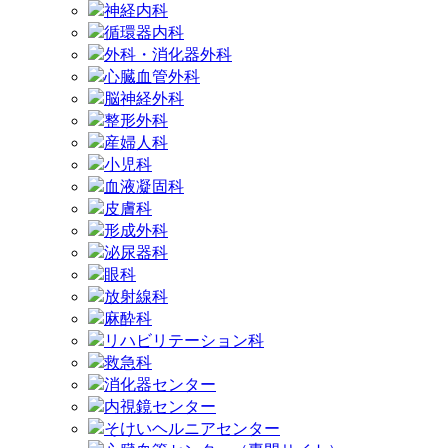
神経内科
循環器内科
外科・消化器外科
心臓血管外科
脳神経外科
整形外科
産婦人科
小児科
血液凝固科
皮膚科
形成外科
泌尿器科
眼科
放射線科
麻酔科
リハビリテーション科
救急科
消化器センター
内視鏡センター
そけいヘルニアセンター