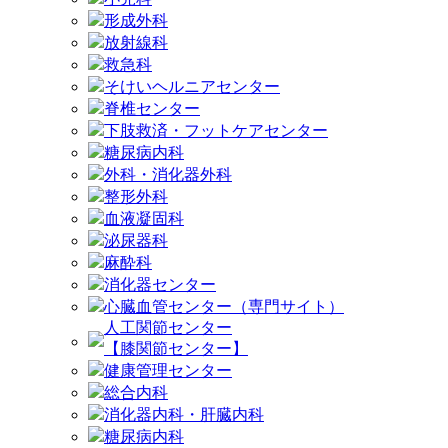
形成外科
放射線科
救急科
そけいヘルニアセンター
脊椎センター
下肢救済・フットケアセンター
糖尿病内科
外科・消化器外科
整形外科
血液凝固科
泌尿器科
麻酔科
消化器センター
心臓血管センター（専門サイト）
人工関節センター
【膝関節センター】
健康管理センター
総合内科
消化器内科・肝臓内科
糖尿病内科