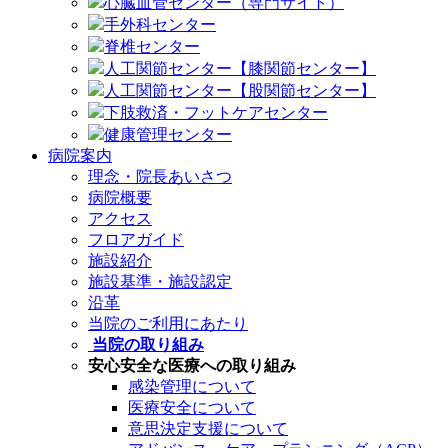
心臓血管センター（専門サイト）
手外科センター
脊椎センター
人工関節センター【膝関節センター】
人工関節センター【股関節センター】
下肢救済・フットケアセンター
健康管理センター
病院案内
理念・院長あいさつ
病院概要
アクセス
フロアガイド
施設紹介
施設基準・施設認定
沿革
当院のご利用にあたり
当院の取り組み
安心安全な医療への取り組み
感染管理について
医療安全について
意思決定支援について