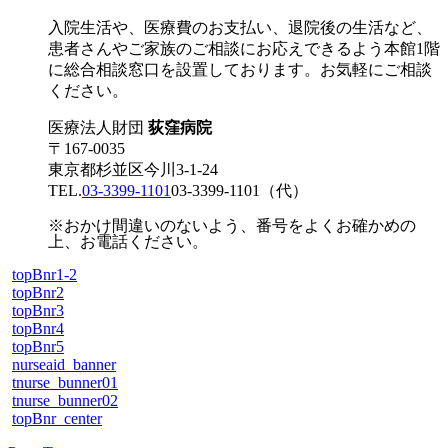
入院生活や、医療費のお支払い、退院後の生活など、
患者さんやご家族のご相談にお応えできるよう本館1階
に総合相談窓口を設置しております。お気軽にご相談
ください。
医療法人財団
荻窪病院
〒167-0035
東京都杉並区今川3-1-24
TEL.
03-3399-1101
03-3399-1101
（代）
※おかけ間違いのないよう、番号をよくお確かめの
上、お電話ください。
topBnr1-2
topBnr2
topBnr3
topBnr4
topBnr5
nurseaid_banner
tnurse_bunner01
tnurse_bunner02
topBnr_center