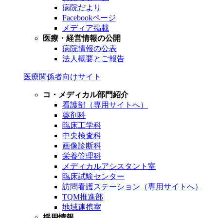
病院だより
Facebookページ
メディア掲載
医療・経営情報の公開
病院情報の公表
法人概要とご報告
医療関係者向けサイト
コ・メディカル部門紹介
看護部（専用サイトへ）
薬剤科
臨床工学科
中央検査科
画像診断科
栄養管理科
メディカルアシスタント室
臨床試験センター
訪問看護ステーション（専用サイトへ）
TQM推進部
地域連携室
採用情報