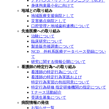
アドバンス・ケア・プランニング（ACP）
身体拘束最小化に向けて
地域との取り組み
地域医療支援病院として
災害拠点病院として
口腔管理と地域歯科連携について
先進医療への取り組み
治験について
臨床研究について
製造販売後調査について
NCD 外科系医療データベース登録につい
て
研究に関する情報公開について
看護師の特定行為への取り組み
看護師の特定行為について
看護師の特定行為実践および
特定行為実習の包括同意について
特定行為研修 指定研修機関の指定について
T.ナース活動紹介
受講生募集について
病院情報の発信
お知らせ一覧