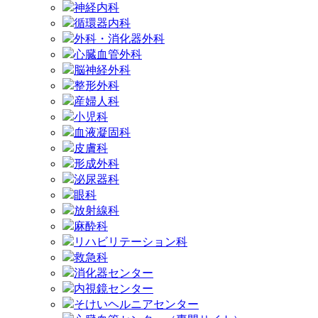
神経内科
循環器内科
外科・消化器外科
心臓血管外科
脳神経外科
整形外科
産婦人科
小児科
血液凝固科
皮膚科
形成外科
泌尿器科
眼科
放射線科
麻酔科
リハビリテーション科
救急科
消化器センター
内視鏡センター
そけいヘルニアセンター