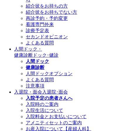
紹介状をお持ちの方
紹介状をお持ちでない方
再診予約・予約変更
看護専門外来
診療予定表
セカンドオピニオン
よくある質問
人間ドック・
健康診断
ドック･健診
人間ドック
健康診断
人間ドックオプション
よくある質問
注意事項
入退院・面会
入退院･面会
入院予定の患者さんへ
入院時のご案内
入院生活について
入院料金とお支払いについて
アメニティセットのご案内
お産入院について【産婦人科】