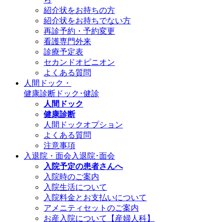
紹介状をお持ちの方
紹介状をお持ちでない方
再診予約・予約変更
看護専門外来
診療予定表
セカンドオピニオン
よくある質問
人間ドック・
健康診断
ドック･健診
人間ドック
健康診断
人間ドックオプション
よくある質問
注意事項
入退院・面会
入退院･面会
入院予定の患者さんへ
入院時のご案内
入院生活について
入院料金とお支払いについて
アメニティセットのご案内
お産入院について【産婦人科】