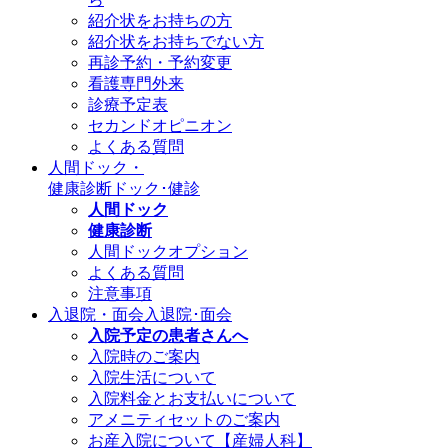
紹介状をお持ちの方
紹介状をお持ちでない方
再診予約・予約変更
看護専門外来
診療予定表
セカンドオピニオン
よくある質問
人間ドック・
健康診断
ドック･健診
人間ドック
健康診断
人間ドックオプション
よくある質問
注意事項
入退院・面会
入退院･面会
入院予定の患者さんへ
入院時のご案内
入院生活について
入院料金とお支払いについて
アメニティセットのご案内
お産入院について【産婦人科】