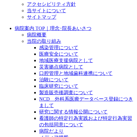
アクセシビリティ方針
当サイトについて
サイトマップ
病院案内 TOP｜理念･院長あいさつ
病院概要
当院の取り組み
感染管理について
医療安全について
地域医療支援病院として
災害拠点病院として
口腔管理と地域歯科連携について
治験について
臨床研究について
製造販売後調査について
NCD 外科系医療データベース登録につき
まして
研究に関する情報公開について
看護師の特定行為実践および特定行為実習
の包括同意について
病院だより