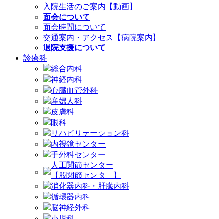
入院生活のご案内【動画】
面会について
面会時間について
交通案内・アクセス【病院案内】
退院支援について
診療科
総合内科
神経内科
心臓血管外科
産婦人科
皮膚科
眼科
リハビリテーション科
内視鏡センター
手外科センター
人工関節センター
【股関節センター】
消化器内科・肝臓内科
循環器内科
脳神経外科
小児科