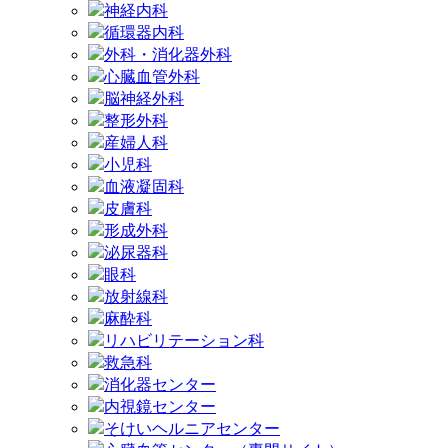
神経内科
循環器内科
外科・消化器外科
心臓血管外科
脳神経外科
整形外科
産婦人科
小児科
血液凝固科
皮膚科
形成外科
泌尿器科
眼科
放射線科
麻酔科
リハビリテーション科
救急科
消化器センター
内視鏡センター
そけいヘルニアセンター