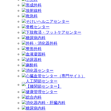
形成外科
放射線科
救急科
そけいヘルニアセンター
脊椎センター
下肢救済・フットケアセンター
糖尿病内科
外科・消化器外科
整形外科
血液凝固科
泌尿器科
麻酔科
消化器センター
心臓血管センター（専門サイト）
人工関節センター
【膝関節センター】
健康管理センター
総合内科
消化器内科・肝臓内科
糖尿病内科