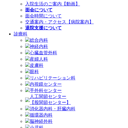
入院生活のご案内【動画】
面会について
面会時間について
交通案内・アクセス【病院案内】
退院支援について
診療科
総合内科
神経内科
心臓血管外科
産婦人科
皮膚科
眼科
リハビリテーション科
内視鏡センター
手外科センター
人工関節センター
【股関節センター】
消化器内科・肝臓内科
循環器内科
脳神経外科
小児科