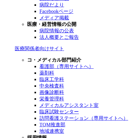
病院だより
Facebookページ
メディア掲載
医療・経営情報の公開
病院情報の公表
法人概要とご報告
医療関係者向けサイト
コ・メディカル部門紹介
看護部（専用サイトへ）
薬剤科
臨床工学科
中央検査科
画像診断科
栄養管理科
メディカルアシスタント室
臨床試験センター
訪問看護ステーション（専用サイトへ）
TQM推進部
地域連携室
採用情報