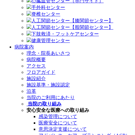
心臓血管センター（専門サイト）
手外科センター
脊椎センター
人工関節センター【膝関節センター】
人工関節センター【股関節センター】
下肢救済・フットケアセンター
健康管理センター
病院案内
理念・院長あいさつ
病院概要
アクセス
フロアガイド
施設紹介
施設基準・施設認定
沿革
当院のご利用にあたり
当院の取り組み
安心安全な医療への取り組み
感染管理について
医療安全について
意思決定支援について