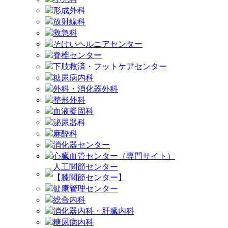
形成外科
放射線科
救急科
そけいヘルニアセンター
脊椎センター
下肢救済・フットケアセンター
糖尿病内科
外科・消化器外科
整形外科
血液凝固科
泌尿器科
麻酔科
消化器センター
心臓血管センター（専門サイト）
人工関節センター
【膝関節センター】
健康管理センター
総合内科
消化器内科・肝臓内科
糖尿病内科