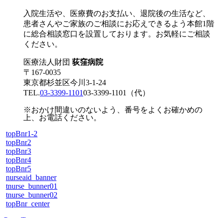
入院生活や、医療費のお支払い、退院後の生活など、
患者さんやご家族のご相談にお応えできるよう本館1階
に総合相談窓口を設置しております。お気軽にご相談
ください。
医療法人財団
荻窪病院
〒167-0035
東京都杉並区今川3-1-24
TEL.
03-3399-1101
03-3399-1101
（代）
※おかけ間違いのないよう、番号をよくお確かめの
上、お電話ください。
topBnr1-2
topBnr2
topBnr3
topBnr4
topBnr5
nurseaid_banner
tnurse_bunner01
tnurse_bunner02
topBnr_center