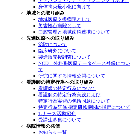
アドバンス・ケア・プランニング（ACP）
身体拘束最小化に向けて
地域との取り組み
地域医療支援病院として
災害拠点病院として
口腔管理と地域歯科連携について
先進医療への取り組み
治験について
臨床研究について
製造販売後調査について
NCD 外科系医療データベース登録につい
て
研究に関する情報公開について
看護師の特定行為への取り組み
看護師の特定行為について
看護師の特定行為実践および
特定行為実習の包括同意について
特定行為研修 指定研修機関の指定について
T.ナース活動紹介
受講生募集について
病院情報の発信
お知らせ一覧