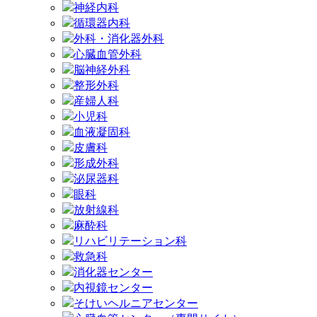
神経内科
循環器内科
外科・消化器外科
心臓血管外科
脳神経外科
整形外科
産婦人科
小児科
血液凝固科
皮膚科
形成外科
泌尿器科
眼科
放射線科
麻酔科
リハビリテーション科
救急科
消化器センター
内視鏡センター
そけいヘルニアセンター