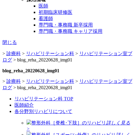
医師
初期臨床研修医
看護師
専門職・事務職 新卒採用
専門職・事務職 キャリア採用
閉じる
>
診療科
>
リハビリテーション科
>
リハビリテーション室ブ
ログ
>
blog_reha_20220628_img01
blog_reha_20220628_img01
>
診療科
>
リハビリテーション科
>
リハビリテーション室ブ
ログ
>
blog_reha_20220628_img01
リハビリテーション科 TOP
医師紹介
各分野別リハビリについて
整形外科［脊椎･下肢］のリハビリ
詳しく見る
>
整形外科［スポーツ･外傷］のリハビリ
詳しく