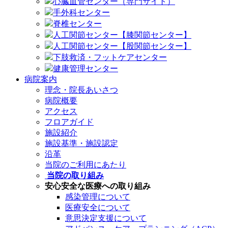
心臓血管センター（専門サイト）
手外科センター
脊椎センター
人工関節センター【膝関節センター】
人工関節センター【股関節センター】
下肢救済・フットケアセンター
健康管理センター
病院案内
理念・院長あいさつ
病院概要
アクセス
フロアガイド
施設紹介
施設基準・施設認定
沿革
当院のご利用にあたり
当院の取り組み
安心安全な医療への取り組み
感染管理について
医療安全について
意思決定支援について