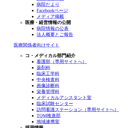
病院だより
Facebookページ
メディア掲載
医療・経営情報の公開
病院情報の公表
法人概要とご報告
医療関係者向けサイト
コ・メディカル部門紹介
看護部（専用サイトへ）
薬剤科
臨床工学科
中央検査科
画像診断科
栄養管理科
メディカルアシスタント室
臨床試験センター
訪問看護ステーション（専用サイトへ）
TQM推進部
地域連携室
採用情報