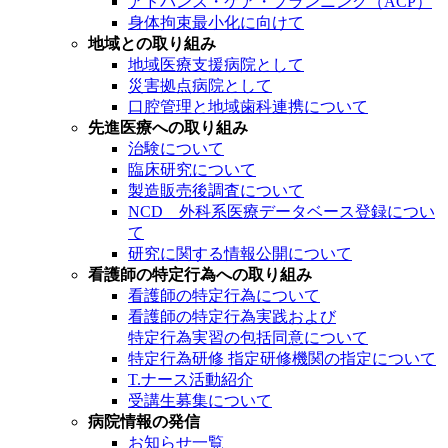
アドバンス・ケア・プランニング（ACP）
身体拘束最小化に向けて
地域との取り組み
地域医療支援病院として
災害拠点病院として
口腔管理と地域歯科連携について
先進医療への取り組み
治験について
臨床研究について
製造販売後調査について
NCD 外科系医療データベース登録につい
て
研究に関する情報公開について
看護師の特定行為への取り組み
看護師の特定行為について
看護師の特定行為実践および
特定行為実習の包括同意について
特定行為研修 指定研修機関の指定について
T.ナース活動紹介
受講生募集について
病院情報の発信
お知らせ一覧