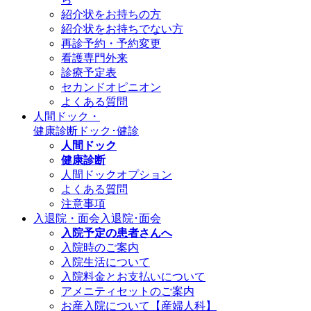
紹介状をお持ちの方
紹介状をお持ちでない方
再診予約・予約変更
看護専門外来
診療予定表
セカンドオピニオン
よくある質問
人間ドック・
健康診断
ドック･健診
人間ドック
健康診断
人間ドックオプション
よくある質問
注意事項
入退院・面会
入退院･面会
入院予定の患者さんへ
入院時のご案内
入院生活について
入院料金とお支払いについて
アメニティセットのご案内
お産入院について【産婦人科】