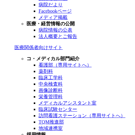
病院だより
Facebookページ
メディア掲載
医療・経営情報の公開
病院情報の公表
法人概要とご報告
医療関係者向けサイト
コ・メディカル部門紹介
看護部（専用サイトへ）
薬剤科
臨床工学科
中央検査科
画像診断科
栄養管理科
メディカルアシスタント室
臨床試験センター
訪問看護ステーション（専用サイトへ）
TQM推進部
地域連携室
採用情報