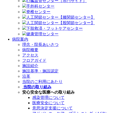
心臓血管センター（専門サイト）
手外科センター
脊椎センター
人工関節センター【膝関節センター】
人工関節センター【股関節センター】
下肢救済・フットケアセンター
健康管理センター
病院案内
理念・院長あいさつ
病院概要
アクセス
フロアガイド
施設紹介
施設基準・施設認定
沿革
当院のご利用にあたり
当院の取り組み
安心安全な医療への取り組み
感染管理について
医療安全について
意思決定支援について