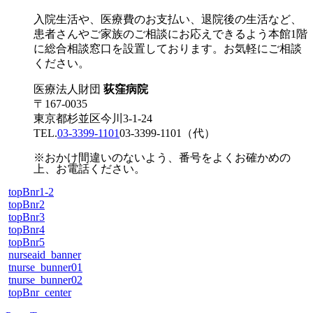
入院生活や、医療費のお支払い、退院後の生活など、
患者さんやご家族のご相談にお応えできるよう本館1階
に総合相談窓口を設置しております。お気軽にご相談
ください。
医療法人財団
荻窪病院
〒167-0035
東京都杉並区今川3-1-24
TEL.
03-3399-1101
03-3399-1101
（代）
※おかけ間違いのないよう、番号をよくお確かめの
上、お電話ください。
topBnr1-2
topBnr2
topBnr3
topBnr4
topBnr5
nurseaid_banner
tnurse_bunner01
tnurse_bunner02
topBnr_center