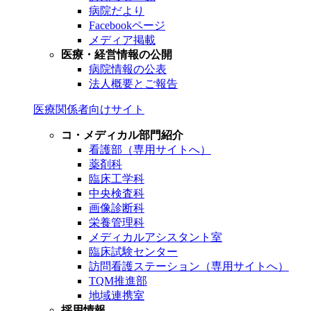
病院だより
Facebookページ
メディア掲載
医療・経営情報の公開
病院情報の公表
法人概要とご報告
医療関係者向けサイト
コ・メディカル部門紹介
看護部（専用サイトへ）
薬剤科
臨床工学科
中央検査科
画像診断科
栄養管理科
メディカルアシスタント室
臨床試験センター
訪問看護ステーション（専用サイトへ）
TQM推進部
地域連携室
採用情報