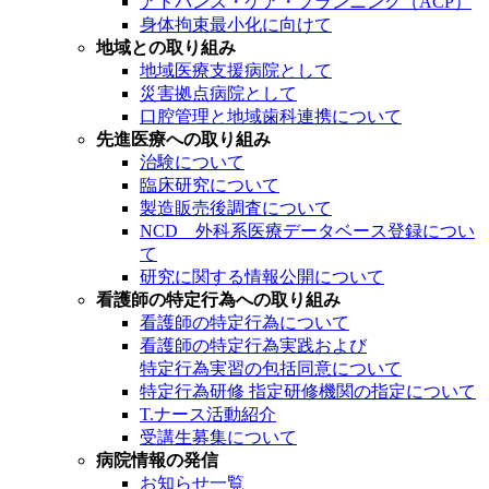
アドバンス・ケア・プランニング（ACP）
身体拘束最小化に向けて
地域との取り組み
地域医療支援病院として
災害拠点病院として
口腔管理と地域歯科連携について
先進医療への取り組み
治験について
臨床研究について
製造販売後調査について
NCD 外科系医療データベース登録につい
て
研究に関する情報公開について
看護師の特定行為への取り組み
看護師の特定行為について
看護師の特定行為実践および
特定行為実習の包括同意について
特定行為研修 指定研修機関の指定について
T.ナース活動紹介
受講生募集について
病院情報の発信
お知らせ一覧