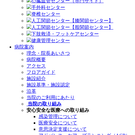
心臓血管センター（専門サイト）
手外科センター
脊椎センター
人工関節センター【膝関節センター】
人工関節センター【股関節センター】
下肢救済・フットケアセンター
健康管理センター
病院案内
理念・院長あいさつ
病院概要
アクセス
フロアガイド
施設紹介
施設基準・施設認定
沿革
当院のご利用にあたり
当院の取り組み
安心安全な医療への取り組み
感染管理について
医療安全について
意思決定支援について