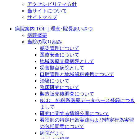
アクセシビリティ方針
当サイトについて
サイトマップ
病院案内 TOP｜理念･院長あいさつ
病院概要
当院の取り組み
感染管理について
医療安全について
地域医療支援病院として
災害拠点病院として
口腔管理と地域歯科連携について
治験について
臨床研究について
製造販売後調査について
NCD 外科系医療データベース登録につき
まして
研究に関する情報公開について
看護師の特定行為実践および特定行為実習
の包括同意について
病院だより