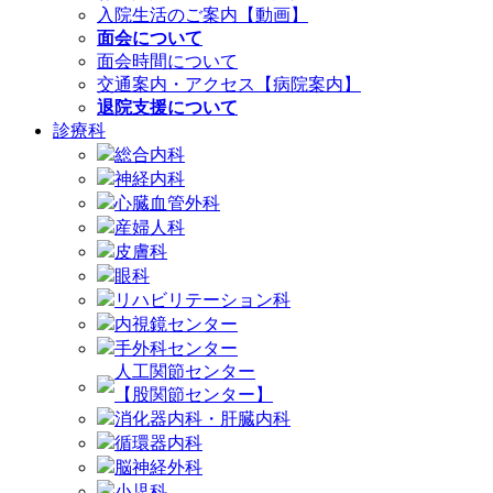
入院生活のご案内【動画】
面会について
面会時間について
交通案内・アクセス【病院案内】
退院支援について
診療科
総合内科
神経内科
心臓血管外科
産婦人科
皮膚科
眼科
リハビリテーション科
内視鏡センター
手外科センター
人工関節センター
【股関節センター】
消化器内科・肝臓内科
循環器内科
脳神経外科
小児科