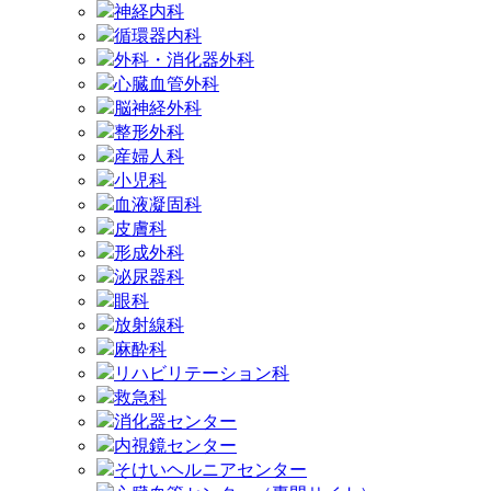
神経内科
循環器内科
外科・消化器外科
心臓血管外科
脳神経外科
整形外科
産婦人科
小児科
血液凝固科
皮膚科
形成外科
泌尿器科
眼科
放射線科
麻酔科
リハビリテーション科
救急科
消化器センター
内視鏡センター
そけいヘルニアセンター