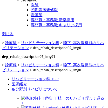
医師
初期臨床研修医
看護師
専門職・事務職 新卒採用
専門職・事務職 キャリア採用
閉じる
>
診療科
>
リハビリテーション科
>
嚥下･高次脳機能のリハ
ビリテーション
>
dep_rehab_description07_img01
dep_rehab_description07_img01
>
診療科
>
リハビリテーション科
>
嚥下･高次脳機能のリハ
ビリテーション
>
dep_rehab_description07_img01
リハビリテーション科 TOP
医師紹介
各分野別リハビリについて
整形外科［脊椎･下肢］のリハビリ
詳しく見る
>
整形外科［スポーツ･外傷］のリハビリ
詳しく