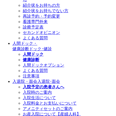
紹介状をお持ちの方
紹介状をお持ちでない方
再診予約・予約変更
看護専門外来
診療予定表
セカンドオピニオン
よくある質問
人間ドック・
健康診断
ドック･健診
人間ドック
健康診断
人間ドックオプション
よくある質問
注意事項
入退院・面会
入退院･面会
入院予定の患者さんへ
入院時のご案内
入院生活について
入院料金とお支払いについて
アメニティセットのご案内
お産入院について【産婦人科】