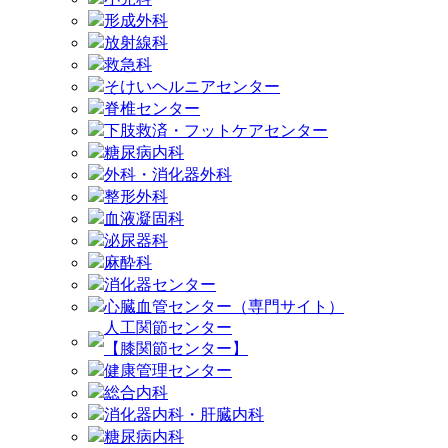
形成外科
放射線科
救急科
そけいヘルニアセンター
脊椎センター
下肢救済・フットケアセンター
糖尿病内科
外科・消化器外科
整形外科
血液凝固科
泌尿器科
麻酔科
消化器センター
心臓血管センター（専門サイト）
人工関節センター
【膝関節センター】
健康管理センター
総合内科
消化器内科・肝臓内科
糖尿病内科