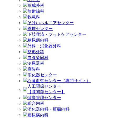
形成外科
放射線科
救急科
そけいヘルニアセンター
脊椎センター
下肢救済・フットケアセンター
糖尿病内科
外科・消化器外科
整形外科
血液凝固科
泌尿器科
麻酔科
消化器センター
心臓血管センター（専門サイト）
人工関節センター
【膝関節センター】
健康管理センター
総合内科
消化器内科・肝臓内科
糖尿病内科