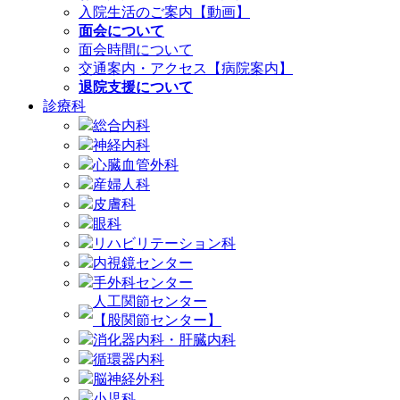
入院生活のご案内【動画】
面会について
面会時間について
交通案内・アクセス【病院案内】
退院支援について
診療科
総合内科
神経内科
心臓血管外科
産婦人科
皮膚科
眼科
リハビリテーション科
内視鏡センター
手外科センター
人工関節センター
【股関節センター】
消化器内科・肝臓内科
循環器内科
脳神経外科
小児科