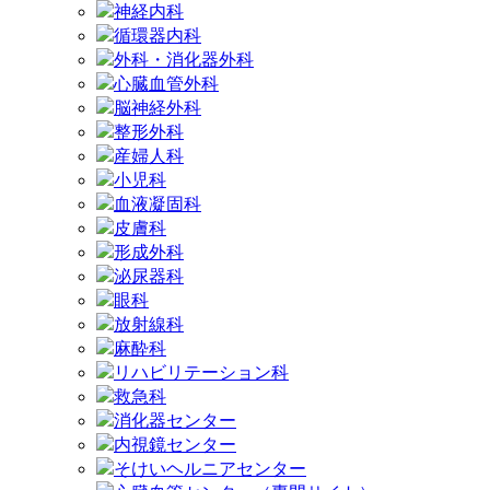
神経内科
循環器内科
外科・消化器外科
心臓血管外科
脳神経外科
整形外科
産婦人科
小児科
血液凝固科
皮膚科
形成外科
泌尿器科
眼科
放射線科
麻酔科
リハビリテーション科
救急科
消化器センター
内視鏡センター
そけいヘルニアセンター