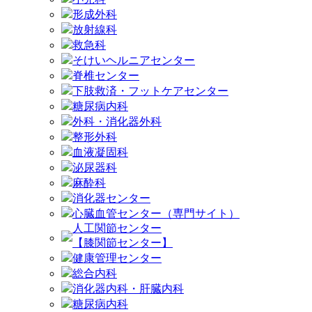
形成外科
放射線科
救急科
そけいヘルニアセンター
脊椎センター
下肢救済・フットケアセンター
糖尿病内科
外科・消化器外科
整形外科
血液凝固科
泌尿器科
麻酔科
消化器センター
心臓血管センター（専門サイト）
人工関節センター
【膝関節センター】
健康管理センター
総合内科
消化器内科・肝臓内科
糖尿病内科