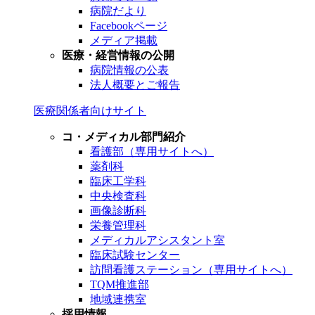
病院だより
Facebookページ
メディア掲載
医療・経営情報の公開
病院情報の公表
法人概要とご報告
医療関係者向けサイト
コ・メディカル部門紹介
看護部（専用サイトへ）
薬剤科
臨床工学科
中央検査科
画像診断科
栄養管理科
メディカルアシスタント室
臨床試験センター
訪問看護ステーション（専用サイトへ）
TQM推進部
地域連携室
採用情報