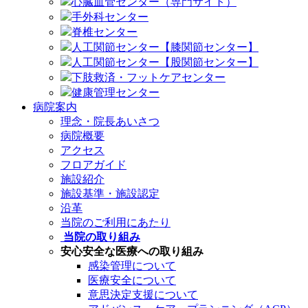
心臓血管センター（専門サイト）
手外科センター
脊椎センター
人工関節センター【膝関節センター】
人工関節センター【股関節センター】
下肢救済・フットケアセンター
健康管理センター
病院案内
理念・院長あいさつ
病院概要
アクセス
フロアガイド
施設紹介
施設基準・施設認定
沿革
当院のご利用にあたり
当院の取り組み
安心安全な医療への取り組み
感染管理について
医療安全について
意思決定支援について