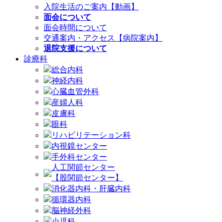
入院生活のご案内【動画】
面会について
面会時間について
交通案内・アクセス【病院案内】
退院支援について
診療科
総合内科
神経内科
心臓血管外科
産婦人科
皮膚科
眼科
リハビリテーション科
内視鏡センター
手外科センター
人工関節センター
【股関節センター】
消化器内科・肝臓内科
循環器内科
脳神経外科
小児科