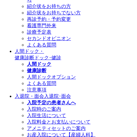
紹介状をお持ちの方
紹介状をお持ちでない方
再診予約・予約変更
看護専門外来
診療予定表
セカンドオピニオン
よくある質問
人間ドック・
健康診断
ドック･健診
人間ドック
健康診断
人間ドックオプション
よくある質問
注意事項
入退院・面会
入退院･面会
入院予定の患者さんへ
入院時のご案内
入院生活について
入院料金とお支払いについて
アメニティセットのご案内
お産入院について【産婦人科】