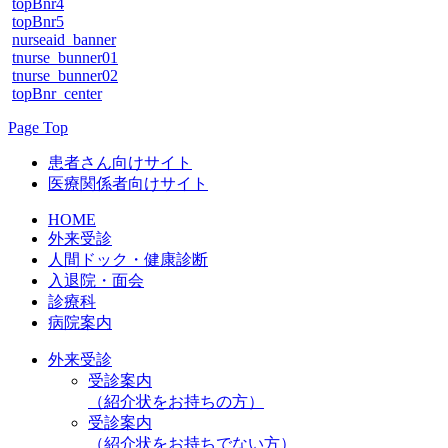
topBnr4
topBnr5
nurseaid_banner
tnurse_bunner01
tnurse_bunner02
topBnr_center
Page Top
患者さん向けサイト
医療関係者向けサイト
HOME
外来受診
人間ドック・健康診断
入退院・面会
診療科
病院案内
外来受診
受診案内
（紹介状をお持ちの方）
受診案内
（紹介状をお持ちでない方）