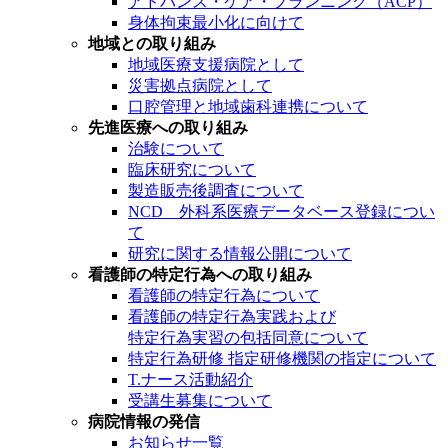
アドバンス・ケア・プランニング（ACP）
身体拘束最小化に向けて
地域との取り組み
地域医療支援病院として
災害拠点病院として
口腔管理と地域歯科連携について
先進医療への取り組み
治験について
臨床研究について
製造販売後調査について
NCD 外科系医療データベース登録につい
て
研究に関する情報公開について
看護師の特定行為への取り組み
看護師の特定行為について
看護師の特定行為実践および
特定行為実習の包括同意について
特定行為研修 指定研修機関の指定について
T.ナース活動紹介
受講生募集について
病院情報の発信
お知らせ一覧