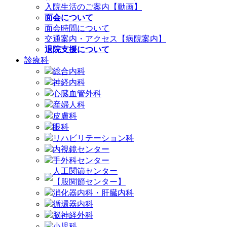
入院生活のご案内【動画】
面会について
面会時間について
交通案内・アクセス【病院案内】
退院支援について
診療科
総合内科
神経内科
心臓血管外科
産婦人科
皮膚科
眼科
リハビリテーション科
内視鏡センター
手外科センター
人工関節センター
【股関節センター】
消化器内科・肝臓内科
循環器内科
脳神経外科
小児科