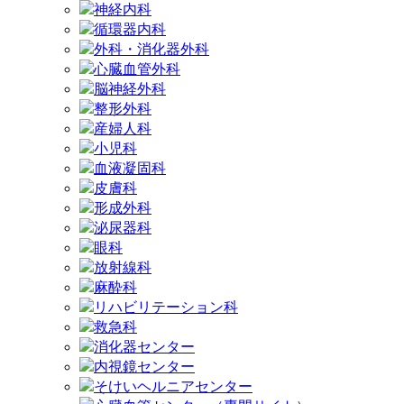
神経内科
循環器内科
外科・消化器外科
心臓血管外科
脳神経外科
整形外科
産婦人科
小児科
血液凝固科
皮膚科
形成外科
泌尿器科
眼科
放射線科
麻酔科
リハビリテーション科
救急科
消化器センター
内視鏡センター
そけいヘルニアセンター