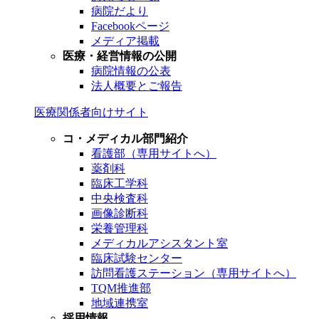
病院だより
Facebookページ
メディア掲載
医療・経営情報の公開
病院情報の公表
法人概要とご報告
医療関係者向けサイト
コ・メディカル部門紹介
看護部（専用サイトへ）
薬剤科
臨床工学科
中央検査科
画像診断科
栄養管理科
メディカルアシスタント室
臨床試験センター
訪問看護ステーション（専用サイトへ）
TQM推進部
地域連携室
採用情報