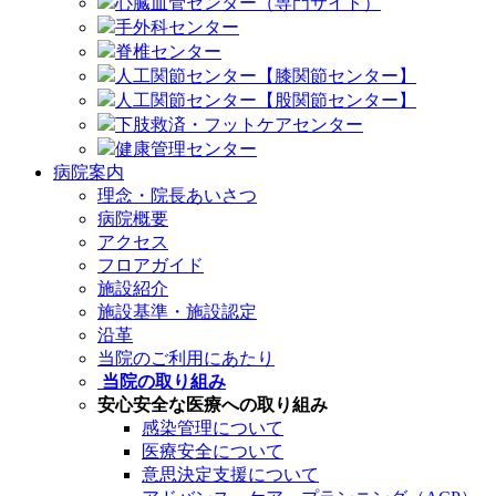
心臓血管センター（専門サイト）
手外科センター
脊椎センター
人工関節センター【膝関節センター】
人工関節センター【股関節センター】
下肢救済・フットケアセンター
健康管理センター
病院案内
理念・院長あいさつ
病院概要
アクセス
フロアガイド
施設紹介
施設基準・施設認定
沿革
当院のご利用にあたり
当院の取り組み
安心安全な医療への取り組み
感染管理について
医療安全について
意思決定支援について