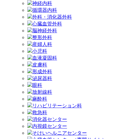
神経内科
循環器内科
外科・消化器外科
心臓血管外科
脳神経外科
整形外科
産婦人科
小児科
血液凝固科
皮膚科
形成外科
泌尿器科
眼科
放射線科
麻酔科
リハビリテーション科
救急科
消化器センター
内視鏡センター
そけいヘルニアセンター