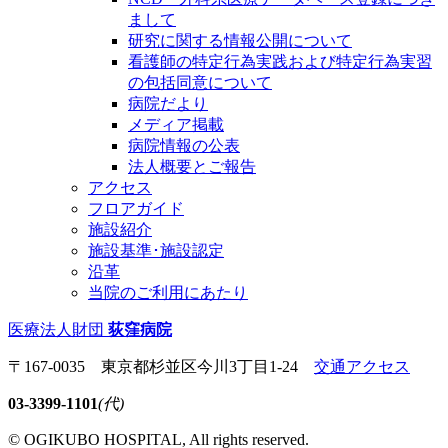
まして
研究に関する情報公開について
看護師の特定行為実践および特定行為実習
の包括同意について
病院だより
メディア掲載
病院情報の公表
法人概要とご報告
アクセス
フロアガイド
施設紹介
施設基準･施設認定
沿革
当院のご利用にあたり
医療法人財団
荻窪病院
〒167-0035 東京都杉並区今川3丁目1-24
交通アクセス
03-3399-1101
(代)
© OGIKUBO HOSPITAL, All rights reserved.