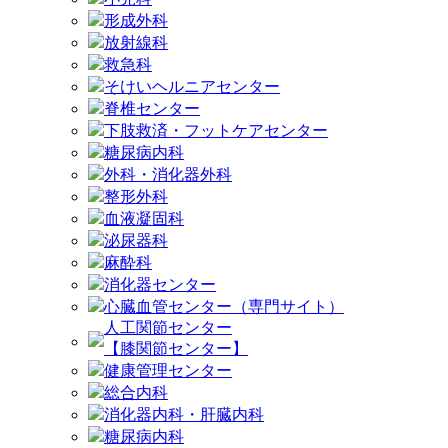
形成外科
放射線科
救急科
そけいヘルニアセンター
脊椎センター
下肢救済・フットケアセンター
糖尿病内科
外科・消化器外科
整形外科
血液凝固科
泌尿器科
麻酔科
消化器センター
心臓血管センター（専門サイト）
人工関節センター
【膝関節センター】
健康管理センター
総合内科
消化器内科・肝臓内科
糖尿病内科