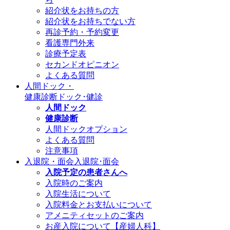
紹介状をお持ちの方
紹介状をお持ちでない方
再診予約・予約変更
看護専門外来
診療予定表
セカンドオピニオン
よくある質問
人間ドック・
健康診断
ドック･健診
人間ドック
健康診断
人間ドックオプション
よくある質問
注意事項
入退院・面会
入退院･面会
入院予定の患者さんへ
入院時のご案内
入院生活について
入院料金とお支払いについて
アメニティセットのご案内
お産入院について【産婦人科】