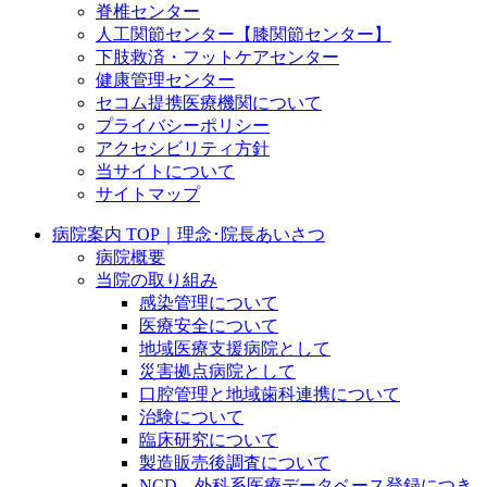
脊椎センター
人工関節センター【膝関節センター】
下肢救済・フットケアセンター
健康管理センター
セコム提携医療機関について
プライバシーポリシー
アクセシビリティ方針
当サイトについて
サイトマップ
病院案内 TOP｜理念･院長あいさつ
病院概要
当院の取り組み
感染管理について
医療安全について
地域医療支援病院として
災害拠点病院として
口腔管理と地域歯科連携について
治験について
臨床研究について
製造販売後調査について
NCD 外科系医療データベース登録につき