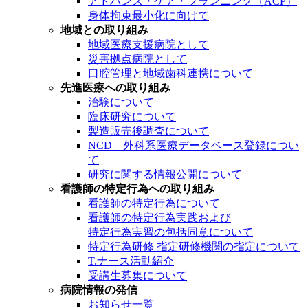
アドバンス・ケア・プランニング（ACP）
身体拘束最小化に向けて
地域との取り組み
地域医療支援病院として
災害拠点病院として
口腔管理と地域歯科連携について
先進医療への取り組み
治験について
臨床研究について
製造販売後調査について
NCD 外科系医療データベース登録につい
て
研究に関する情報公開について
看護師の特定行為への取り組み
看護師の特定行為について
看護師の特定行為実践および
特定行為実習の包括同意について
特定行為研修 指定研修機関の指定について
T.ナース活動紹介
受講生募集について
病院情報の発信
お知らせ一覧