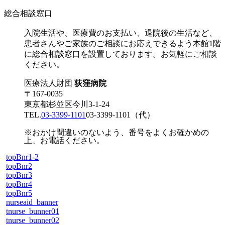
総合相談窓口
入院生活や、医療費のお支払い、退院後の生活など、
患者さんやご家族のご相談にお応えできるよう本館1階
に総合相談窓口を設置しております。お気軽にご相談
ください。
医療法人財団
荻窪病院
〒167-0035
東京都杉並区今川3-1-24
TEL.
03-3399-1101
03-3399-1101
（代）
※おかけ間違いのないよう、番号をよくお確かめの
上、お電話ください。
topBnr1-2
topBnr2
topBnr3
topBnr4
topBnr5
nurseaid_banner
tnurse_bunner01
tnurse_bunner02