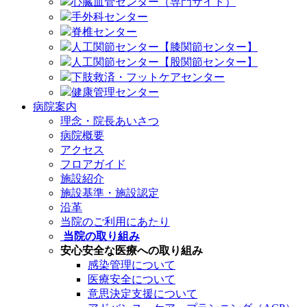
心臓血管センター（専門サイト）
手外科センター
脊椎センター
人工関節センター【膝関節センター】
人工関節センター【股関節センター】
下肢救済・フットケアセンター
健康管理センター
病院案内
理念・院長あいさつ
病院概要
アクセス
フロアガイド
施設紹介
施設基準・施設認定
沿革
当院のご利用にあたり
当院の取り組み
安心安全な医療への取り組み
感染管理について
医療安全について
意思決定支援について