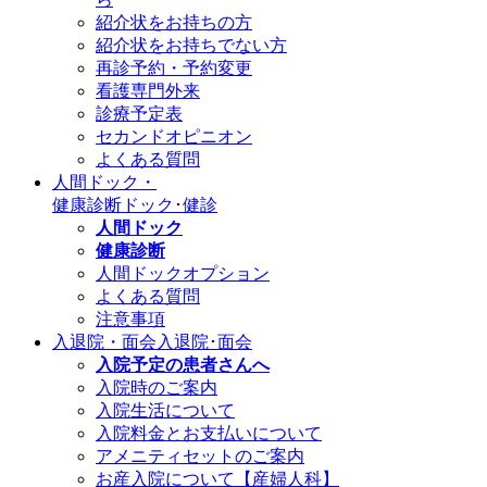
紹介状をお持ちの方
紹介状をお持ちでない方
再診予約・予約変更
看護専門外来
診療予定表
セカンドオピニオン
よくある質問
人間ドック・
健康診断
ドック･健診
人間ドック
健康診断
人間ドックオプション
よくある質問
注意事項
入退院・面会
入退院･面会
入院予定の患者さんへ
入院時のご案内
入院生活について
入院料金とお支払いについて
アメニティセットのご案内
お産入院について【産婦人科】