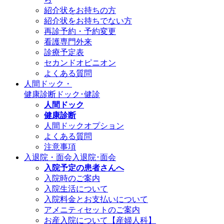
紹介状をお持ちの方
紹介状をお持ちでない方
再診予約・予約変更
看護専門外来
診療予定表
セカンドオピニオン
よくある質問
人間ドック・
健康診断
ドック･健診
人間ドック
健康診断
人間ドックオプション
よくある質問
注意事項
入退院・面会
入退院･面会
入院予定の患者さんへ
入院時のご案内
入院生活について
入院料金とお支払いについて
アメニティセットのご案内
お産入院について【産婦人科】