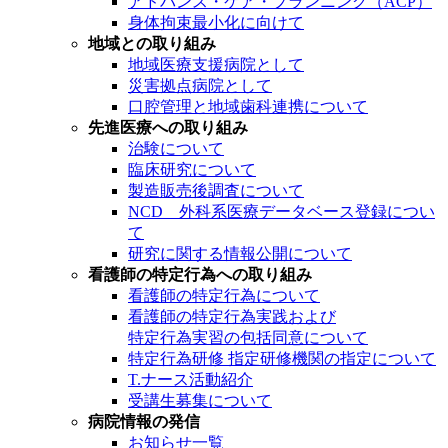
アドバンス・ケア・プランニング（ACP）
身体拘束最小化に向けて
地域との取り組み
地域医療支援病院として
災害拠点病院として
口腔管理と地域歯科連携について
先進医療への取り組み
治験について
臨床研究について
製造販売後調査について
NCD 外科系医療データベース登録につい
て
研究に関する情報公開について
看護師の特定行為への取り組み
看護師の特定行為について
看護師の特定行為実践および
特定行為実習の包括同意について
特定行為研修 指定研修機関の指定について
T.ナース活動紹介
受講生募集について
病院情報の発信
お知らせ一覧