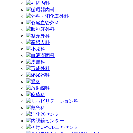
神経内科
循環器内科
外科・消化器外科
心臓血管外科
脳神経外科
整形外科
産婦人科
小児科
血液凝固科
皮膚科
形成外科
泌尿器科
眼科
放射線科
麻酔科
リハビリテーション科
救急科
消化器センター
内視鏡センター
そけいヘルニアセンター