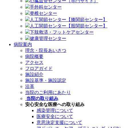
心臓血管センター（専門サイト）
手外科センター
脊椎センター
人工関節センター【膝関節センター】
人工関節センター【股関節センター】
下肢救済・フットケアセンター
健康管理センター
病院案内
理念・院長あいさつ
病院概要
アクセス
フロアガイド
施設紹介
施設基準・施設認定
沿革
当院のご利用にあたり
当院の取り組み
安心安全な医療への取り組み
感染管理について
医療安全について
意思決定支援について