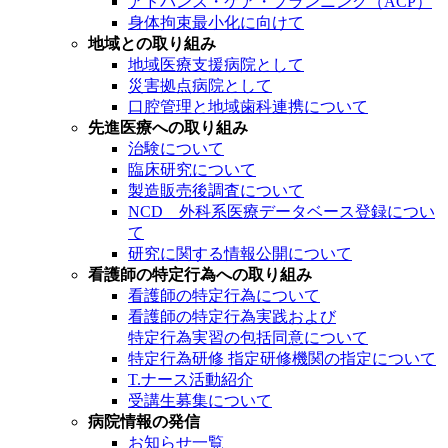
アドバンス・ケア・プランニング（ACP）
身体拘束最小化に向けて
地域との取り組み
地域医療支援病院として
災害拠点病院として
口腔管理と地域歯科連携について
先進医療への取り組み
治験について
臨床研究について
製造販売後調査について
NCD 外科系医療データベース登録につい
て
研究に関する情報公開について
看護師の特定行為への取り組み
看護師の特定行為について
看護師の特定行為実践および
特定行為実習の包括同意について
特定行為研修 指定研修機関の指定について
T.ナース活動紹介
受講生募集について
病院情報の発信
お知らせ一覧