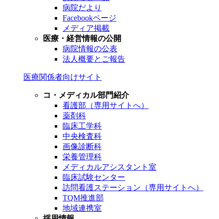
病院だより
Facebookページ
メディア掲載
医療・経営情報の公開
病院情報の公表
法人概要とご報告
医療関係者向けサイト
コ・メディカル部門紹介
看護部（専用サイトへ）
薬剤科
臨床工学科
中央検査科
画像診断科
栄養管理科
メディカルアシスタント室
臨床試験センター
訪問看護ステーション（専用サイトへ）
TQM推進部
地域連携室
採用情報