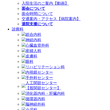
入院生活のご案内【動画】
面会について
面会時間について
交通案内・アクセス【病院案内】
退院支援について
診療科
総合内科
神経内科
心臓血管外科
産婦人科
皮膚科
眼科
リハビリテーション科
内視鏡センター
手外科センター
人工関節センター
【股関節センター】
消化器内科・肝臓内科
循環器内科
脳神経外科
小児科