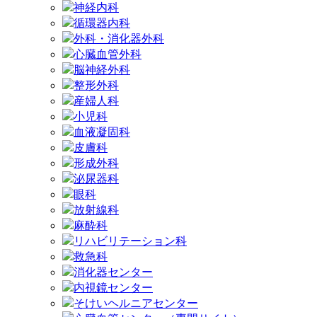
神経内科
循環器内科
外科・消化器外科
心臓血管外科
脳神経外科
整形外科
産婦人科
小児科
血液凝固科
皮膚科
形成外科
泌尿器科
眼科
放射線科
麻酔科
リハビリテーション科
救急科
消化器センター
内視鏡センター
そけいヘルニアセンター