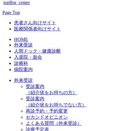
topBnr_center
Page Top
患者さん向けサイト
医療関係者向けサイト
HOME
外来受診
人間ドック・健康診断
入退院・面会
診療科
病院案内
外来受診
受診案内
（紹介状をお持ちの方）
受診案内
（紹介状をお持ちでない方）
再診予約・予約変更
セカンドオピニオン
よくある質問（外来受診）
診療予定表