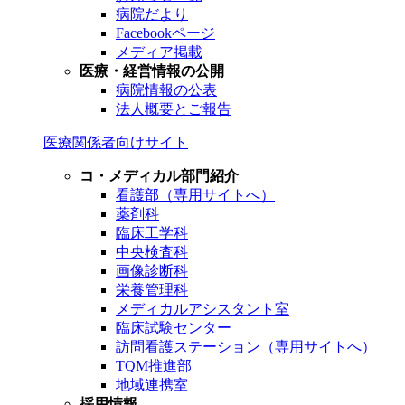
病院だより
Facebookページ
メディア掲載
医療・経営情報の公開
病院情報の公表
法人概要とご報告
医療関係者向けサイト
コ・メディカル部門紹介
看護部（専用サイトへ）
薬剤科
臨床工学科
中央検査科
画像診断科
栄養管理科
メディカルアシスタント室
臨床試験センター
訪問看護ステーション（専用サイトへ）
TQM推進部
地域連携室
採用情報