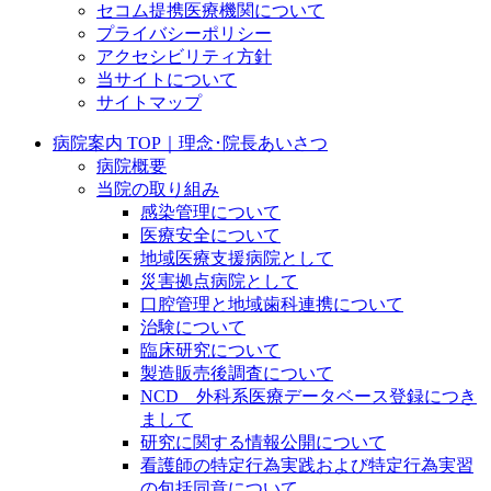
セコム提携医療機関について
プライバシーポリシー
アクセシビリティ方針
当サイトについて
サイトマップ
病院案内 TOP｜理念･院長あいさつ
病院概要
当院の取り組み
感染管理について
医療安全について
地域医療支援病院として
災害拠点病院として
口腔管理と地域歯科連携について
治験について
臨床研究について
製造販売後調査について
NCD 外科系医療データベース登録につき
まして
研究に関する情報公開について
看護師の特定行為実践および特定行為実習
の包括同意について