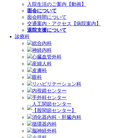
入院生活のご案内【動画】
面会について
面会時間について
交通案内・アクセス【病院案内】
退院支援について
診療科
総合内科
神経内科
心臓血管外科
産婦人科
皮膚科
眼科
リハビリテーション科
内視鏡センター
手外科センター
人工関節センター
【股関節センター】
消化器内科・肝臓内科
循環器内科
脳神経外科
小児科