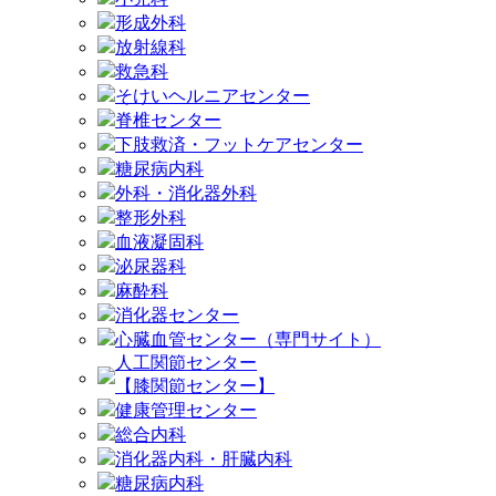
形成外科
放射線科
救急科
そけいヘルニアセンター
脊椎センター
下肢救済・フットケアセンター
糖尿病内科
外科・消化器外科
整形外科
血液凝固科
泌尿器科
麻酔科
消化器センター
心臓血管センター（専門サイト）
人工関節センター
【膝関節センター】
健康管理センター
総合内科
消化器内科・肝臓内科
糖尿病内科