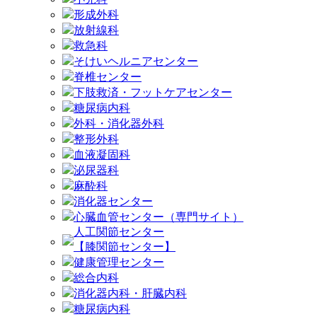
形成外科
放射線科
救急科
そけいヘルニアセンター
脊椎センター
下肢救済・フットケアセンター
糖尿病内科
外科・消化器外科
整形外科
血液凝固科
泌尿器科
麻酔科
消化器センター
心臓血管センター（専門サイト）
人工関節センター
【膝関節センター】
健康管理センター
総合内科
消化器内科・肝臓内科
糖尿病内科