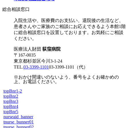
総合相談窓口
入院生活や、医療費のお支払い、退院後の生活など、
患者さんやご家族のご相談にお応えできるよう本館1階
に総合相談窓口を設置しております。お気軽にご相談
ください。
医療法人財団
荻窪病院
〒167-0035
東京都杉並区今川3-1-24
TEL.
03-3399-1101
03-3399-1101
（代）
※おかけ間違いのないよう、番号をよくお確かめの
上、お電話ください。
topBnr1-2
topBnr2
topBnr3
topBnr4
topBnr5
nurseaid_banner
tnurse_bunner01
tnurse_bunner02