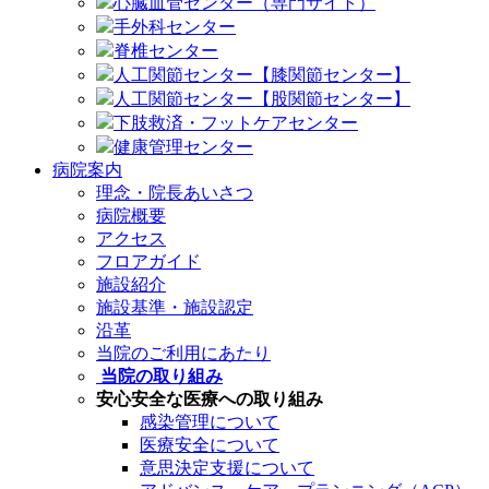
心臓血管センター（専門サイト）
手外科センター
脊椎センター
人工関節センター【膝関節センター】
人工関節センター【股関節センター】
下肢救済・フットケアセンター
健康管理センター
病院案内
理念・院長あいさつ
病院概要
アクセス
フロアガイド
施設紹介
施設基準・施設認定
沿革
当院のご利用にあたり
当院の取り組み
安心安全な医療への取り組み
感染管理について
医療安全について
意思決定支援について