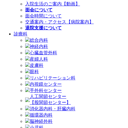
入院生活のご案内【動画】
面会について
面会時間について
交通案内・アクセス【病院案内】
退院支援について
診療科
総合内科
神経内科
心臓血管外科
産婦人科
皮膚科
眼科
リハビリテーション科
内視鏡センター
手外科センター
人工関節センター
【股関節センター】
消化器内科・肝臓内科
循環器内科
脳神経外科
小児科