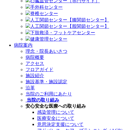
心臓血管センター（専門サイト）
手外科センター
脊椎センター
人工関節センター【膝関節センター】
人工関節センター【股関節センター】
下肢救済・フットケアセンター
健康管理センター
病院案内
理念・院長あいさつ
病院概要
アクセス
フロアガイド
施設紹介
施設基準・施設認定
沿革
当院のご利用にあたり
当院の取り組み
安心安全な医療への取り組み
感染管理について
医療安全について
意思決定支援について