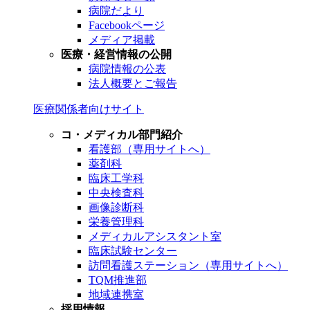
病院だより
Facebookページ
メディア掲載
医療・経営情報の公開
病院情報の公表
法人概要とご報告
医療関係者向けサイト
コ・メディカル部門紹介
看護部（専用サイトへ）
薬剤科
臨床工学科
中央検査科
画像診断科
栄養管理科
メディカルアシスタント室
臨床試験センター
訪問看護ステーション（専用サイトへ）
TQM推進部
地域連携室
採用情報