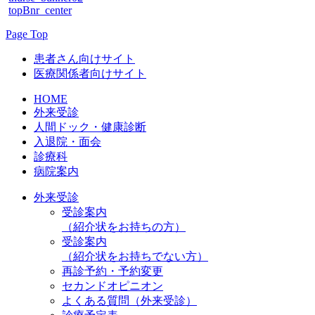
topBnr_center
Page Top
患者さん向けサイト
医療関係者向けサイト
HOME
外来受診
人間ドック・健康診断
入退院・面会
診療科
病院案内
外来受診
受診案内
（紹介状をお持ちの方）
受診案内
（紹介状をお持ちでない方）
再診予約・予約変更
セカンドオピニオン
よくある質問（外来受診）