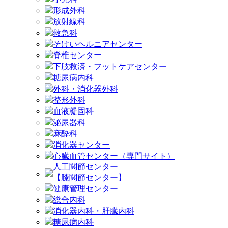
形成外科
放射線科
救急科
そけいヘルニアセンター
脊椎センター
下肢救済・フットケアセンター
糖尿病内科
外科・消化器外科
整形外科
血液凝固科
泌尿器科
麻酔科
消化器センター
心臓血管センター（専門サイト）
人工関節センター
【膝関節センター】
健康管理センター
総合内科
消化器内科・肝臓内科
糖尿病内科