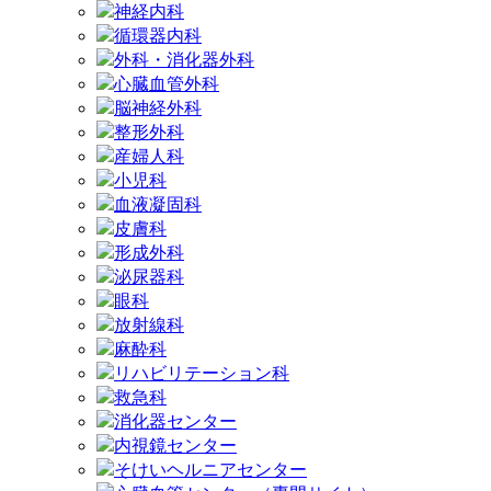
神経内科
循環器内科
外科・消化器外科
心臓血管外科
脳神経外科
整形外科
産婦人科
小児科
血液凝固科
皮膚科
形成外科
泌尿器科
眼科
放射線科
麻酔科
リハビリテーション科
救急科
消化器センター
内視鏡センター
そけいヘルニアセンター