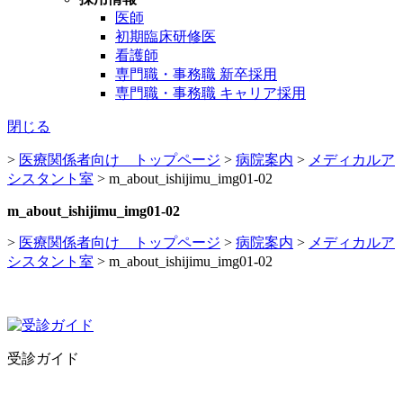
医師
初期臨床研修医
看護師
専門職・事務職 新卒採用
専門職・事務職 キャリア採用
閉じる
>
医療関係者向け トップページ
>
病院案内
>
メディカルア
シスタント室
>
m_about_ishijimu_img01-02
m_about_ishijimu_img01-02
>
医療関係者向け トップページ
>
病院案内
>
メディカルア
シスタント室
>
m_about_ishijimu_img01-02
受診ガイド