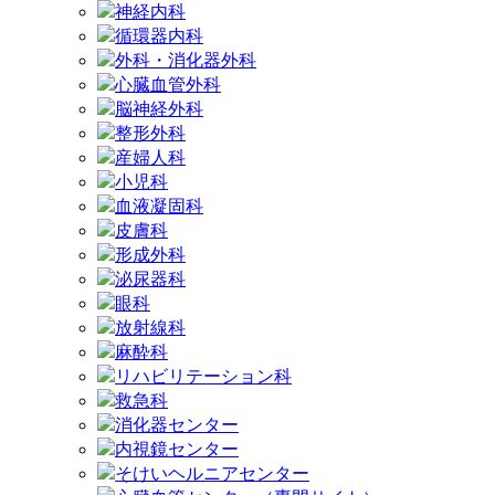
神経内科
循環器内科
外科・消化器外科
心臓血管外科
脳神経外科
整形外科
産婦人科
小児科
血液凝固科
皮膚科
形成外科
泌尿器科
眼科
放射線科
麻酔科
リハビリテーション科
救急科
消化器センター
内視鏡センター
そけいヘルニアセンター