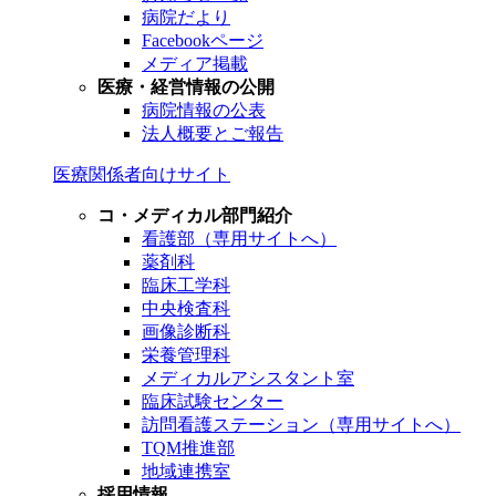
病院だより
Facebookページ
メディア掲載
医療・経営情報の公開
病院情報の公表
法人概要とご報告
医療関係者向けサイト
コ・メディカル部門紹介
看護部（専用サイトへ）
薬剤科
臨床工学科
中央検査科
画像診断科
栄養管理科
メディカルアシスタント室
臨床試験センター
訪問看護ステーション（専用サイトへ）
TQM推進部
地域連携室
採用情報