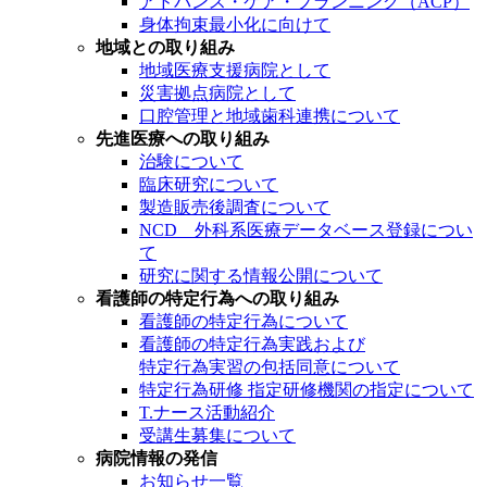
アドバンス・ケア・プランニング（ACP）
身体拘束最小化に向けて
地域との取り組み
地域医療支援病院として
災害拠点病院として
口腔管理と地域歯科連携について
先進医療への取り組み
治験について
臨床研究について
製造販売後調査について
NCD 外科系医療データベース登録につい
て
研究に関する情報公開について
看護師の特定行為への取り組み
看護師の特定行為について
看護師の特定行為実践および
特定行為実習の包括同意について
特定行為研修 指定研修機関の指定について
T.ナース活動紹介
受講生募集について
病院情報の発信
お知らせ一覧