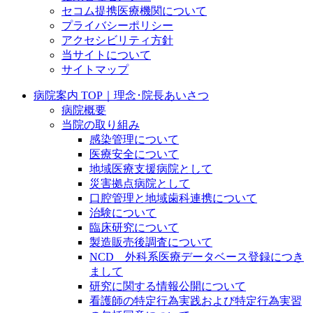
セコム提携医療機関について
プライバシーポリシー
アクセシビリティ方針
当サイトについて
サイトマップ
病院案内 TOP｜理念･院長あいさつ
病院概要
当院の取り組み
感染管理について
医療安全について
地域医療支援病院として
災害拠点病院として
口腔管理と地域歯科連携について
治験について
臨床研究について
製造販売後調査について
NCD 外科系医療データベース登録につき
まして
研究に関する情報公開について
看護師の特定行為実践および特定行為実習