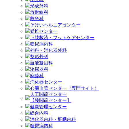
形成外科
放射線科
救急科
そけいヘルニアセンター
脊椎センター
下肢救済・フットケアセンター
糖尿病内科
外科・消化器外科
整形外科
血液凝固科
泌尿器科
麻酔科
消化器センター
心臓血管センター（専門サイト）
人工関節センター
【膝関節センター】
健康管理センター
総合内科
消化器内科・肝臓内科
糖尿病内科