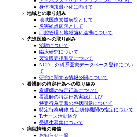
アドバンス・ケア・プランニング（ACP）
身体拘束最小化に向けて
地域との取り組み
地域医療支援病院として
災害拠点病院として
口腔管理と地域歯科連携について
先進医療への取り組み
治験について
臨床研究について
製造販売後調査について
NCD 外科系医療データベース登録につい
て
研究に関する情報公開について
看護師の特定行為への取り組み
看護師の特定行為について
看護師の特定行為実践および
特定行為実習の包括同意について
特定行為研修 指定研修機関の指定について
T.ナース活動紹介
受講生募集について
病院情報の発信
お知らせ一覧