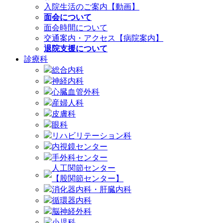
入院生活のご案内【動画】
面会について
面会時間について
交通案内・アクセス【病院案内】
退院支援について
診療科
総合内科
神経内科
心臓血管外科
産婦人科
皮膚科
眼科
リハビリテーション科
内視鏡センター
手外科センター
人工関節センター
【股関節センター】
消化器内科・肝臓内科
循環器内科
脳神経外科
小児科