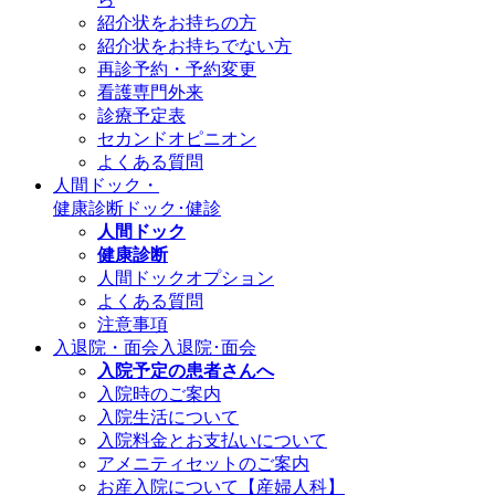
紹介状をお持ちの方
紹介状をお持ちでない方
再診予約・予約変更
看護専門外来
診療予定表
セカンドオピニオン
よくある質問
人間ドック・
健康診断
ドック･健診
人間ドック
健康診断
人間ドックオプション
よくある質問
注意事項
入退院・面会
入退院･面会
入院予定の患者さんへ
入院時のご案内
入院生活について
入院料金とお支払いについて
アメニティセットのご案内
お産入院について【産婦人科】