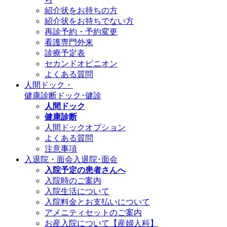
紹介状をお持ちの方
紹介状をお持ちでない方
再診予約・予約変更
看護専門外来
診療予定表
セカンドオピニオン
よくある質問
人間ドック・
健康診断
ドック･健診
人間ドック
健康診断
人間ドックオプション
よくある質問
注意事項
入退院・面会
入退院･面会
入院予定の患者さんへ
入院時のご案内
入院生活について
入院料金とお支払いについて
アメニティセットのご案内
お産入院について【産婦人科】