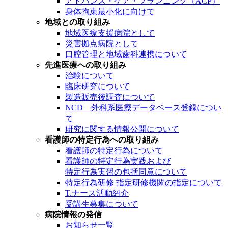
アドバンス・ケア・プランニング（ACP）
身体拘束最小化に向けて
地域との取り組み
地域医療支援病院として
災害拠点病院として
口腔管理と地域歯科連携について
先進医療への取り組み
治験について
臨床研究について
製造販売後調査について
NCD 外科系医療データベース登録につい
て
研究に関する情報公開について
看護師の特定行為への取り組み
看護師の特定行為について
看護師の特定行為実践および
特定行為実習の包括同意について
特定行為研修 指定研修機関の指定について
T.ナース活動紹介
受講生募集について
病院情報の発信
お知らせ一覧