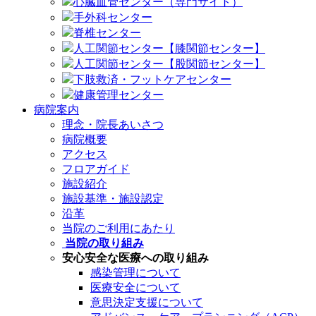
心臓血管センター（専門サイト）
手外科センター
脊椎センター
人工関節センター【膝関節センター】
人工関節センター【股関節センター】
下肢救済・フットケアセンター
健康管理センター
病院案内
理念・院長あいさつ
病院概要
アクセス
フロアガイド
施設紹介
施設基準・施設認定
沿革
当院のご利用にあたり
当院の取り組み
安心安全な医療への取り組み
感染管理について
医療安全について
意思決定支援について