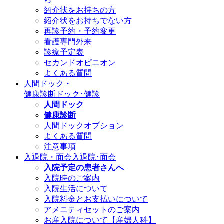
紹介状をお持ちの方
紹介状をお持ちでない方
再診予約・予約変更
看護専門外来
診療予定表
セカンドオピニオン
よくある質問
人間ドック・
健康診断
ドック･健診
人間ドック
健康診断
人間ドックオプション
よくある質問
注意事項
入退院・面会
入退院･面会
入院予定の患者さんへ
入院時のご案内
入院生活について
入院料金とお支払いについて
アメニティセットのご案内
お産入院について【産婦人科】