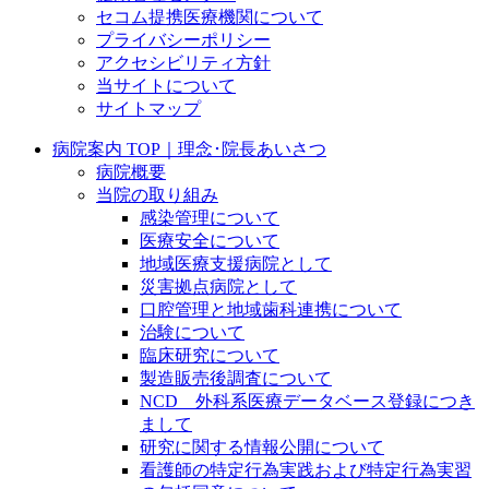
セコム提携医療機関について
プライバシーポリシー
アクセシビリティ方針
当サイトについて
サイトマップ
病院案内 TOP｜理念･院長あいさつ
病院概要
当院の取り組み
感染管理について
医療安全について
地域医療支援病院として
災害拠点病院として
口腔管理と地域歯科連携について
治験について
臨床研究について
製造販売後調査について
NCD 外科系医療データベース登録につき
まして
研究に関する情報公開について
看護師の特定行為実践および特定行為実習