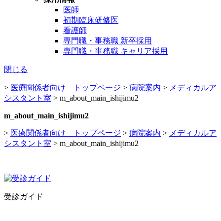
医師
初期臨床研修医
看護師
専門職・事務職 新卒採用
専門職・事務職 キャリア採用
閉じる
>
医療関係者向け トップページ
>
病院案内
>
メディカルア
シスタント室
>
m_about_main_ishijimu2
m_about_main_ishijimu2
>
医療関係者向け トップページ
>
病院案内
>
メディカルア
シスタント室
>
m_about_main_ishijimu2
受診ガイド