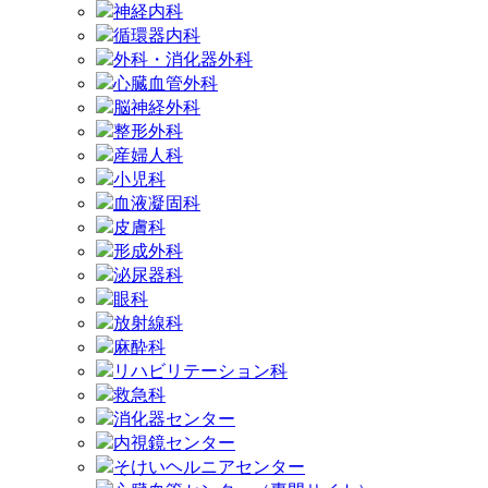
神経内科
循環器内科
外科・消化器外科
心臓血管外科
脳神経外科
整形外科
産婦人科
小児科
血液凝固科
皮膚科
形成外科
泌尿器科
眼科
放射線科
麻酔科
リハビリテーション科
救急科
消化器センター
内視鏡センター
そけいヘルニアセンター