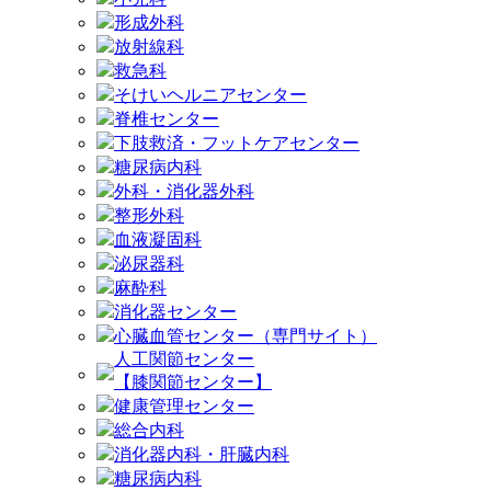
形成外科
放射線科
救急科
そけいヘルニアセンター
脊椎センター
下肢救済・フットケアセンター
糖尿病内科
外科・消化器外科
整形外科
血液凝固科
泌尿器科
麻酔科
消化器センター
心臓血管センター（専門サイト）
人工関節センター
【膝関節センター】
健康管理センター
総合内科
消化器内科・肝臓内科
糖尿病内科