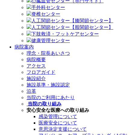
心臓血管センター（専門サイト）
手外科センター
脊椎センター
人工関節センター【膝関節センター】
人工関節センター【股関節センター】
下肢救済・フットケアセンター
健康管理センター
病院案内
理念・院長あいさつ
病院概要
アクセス
フロアガイド
施設紹介
施設基準・施設認定
沿革
当院のご利用にあたり
当院の取り組み
安心安全な医療への取り組み
感染管理について
医療安全について
意思決定支援について