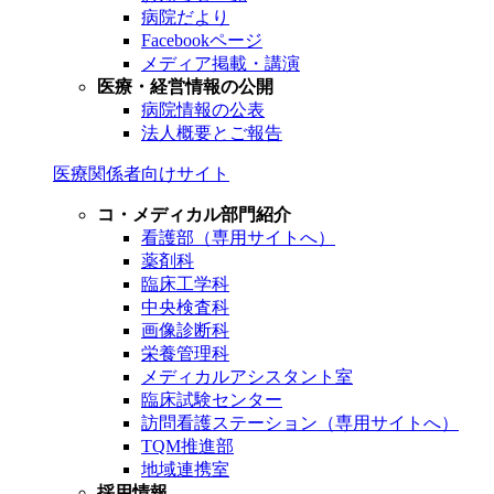
病院だより
Facebookページ
メディア掲載・講演
医療・経営情報の公開
病院情報の公表
法人概要とご報告
医療関係者向けサイト
コ・メディカル部門紹介
看護部（専用サイトへ）
薬剤科
臨床工学科
中央検査科
画像診断科
栄養管理科
メディカルアシスタント室
臨床試験センター
訪問看護ステーション（専用サイトへ）
TQM推進部
地域連携室
採用情報