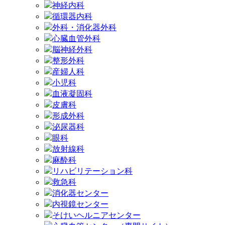
神経内科
循環器内科
外科・消化器外科
心臓血管外科
脳神経外科
整形外科
産婦人科
小児科
血液凝固科
皮膚科
形成外科
泌尿器科
眼科
放射線科
麻酔科
リハビリテーション科
救急科
消化器センター
内視鏡センター
そけいヘルニアセンター