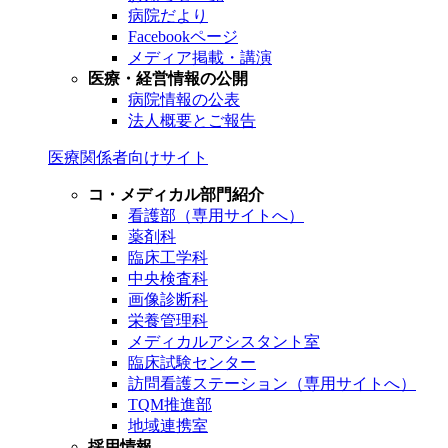
病院だより
Facebookページ
メディア掲載・講演
医療・経営情報の公開
病院情報の公表
法人概要とご報告
医療関係者向けサイト
コ・メディカル部門紹介
看護部（専用サイトへ）
薬剤科
臨床工学科
中央検査科
画像診断科
栄養管理科
メディカルアシスタント室
臨床試験センター
訪問看護ステーション（専用サイトへ）
TQM推進部
地域連携室
採用情報