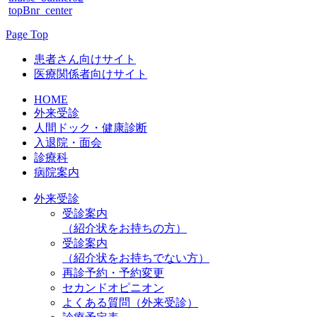
topBnr_center
Page Top
患者さん向けサイト
医療関係者向けサイト
HOME
外来受診
人間ドック・健康診断
入退院・面会
診療科
病院案内
外来受診
受診案内
（紹介状をお持ちの方）
受診案内
（紹介状をお持ちでない方）
再診予約・予約変更
セカンドオピニオン
よくある質問（外来受診）