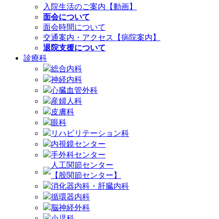
入院生活のご案内【動画】
面会について
面会時間について
交通案内・アクセス【病院案内】
退院支援について
診療科
総合内科
神経内科
心臓血管外科
産婦人科
皮膚科
眼科
リハビリテーション科
内視鏡センター
手外科センター
人工関節センター
【股関節センター】
消化器内科・肝臓内科
循環器内科
脳神経外科
小児科