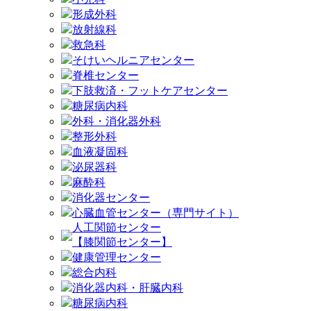
形成外科
放射線科
救急科
そけいヘルニアセンター
脊椎センター
下肢救済・フットケアセンター
糖尿病内科
外科・消化器外科
整形外科
血液凝固科
泌尿器科
麻酔科
消化器センター
心臓血管センター（専門サイト）
人工関節センター
【膝関節センター】
健康管理センター
総合内科
消化器内科・肝臓内科
糖尿病内科