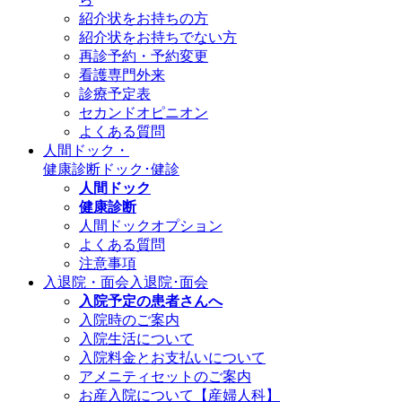
紹介状をお持ちの方
紹介状をお持ちでない方
再診予約・予約変更
看護専門外来
診療予定表
セカンドオピニオン
よくある質問
人間ドック・
健康診断
ドック･健診
人間ドック
健康診断
人間ドックオプション
よくある質問
注意事項
入退院・面会
入退院･面会
入院予定の患者さんへ
入院時のご案内
入院生活について
入院料金とお支払いについて
アメニティセットのご案内
お産入院について【産婦人科】