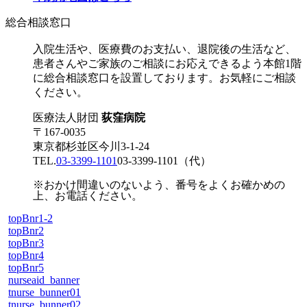
総合相談窓口
入院生活や、医療費のお支払い、退院後の生活など、
患者さんやご家族のご相談にお応えできるよう本館1階
に総合相談窓口を設置しております。お気軽にご相談
ください。
医療法人財団
荻窪病院
〒167-0035
東京都杉並区今川3-1-24
TEL.
03-3399-1101
03-3399-1101
（代）
※おかけ間違いのないよう、番号をよくお確かめの
上、お電話ください。
topBnr1-2
topBnr2
topBnr3
topBnr4
topBnr5
nurseaid_banner
tnurse_bunner01
tnurse_bunner02