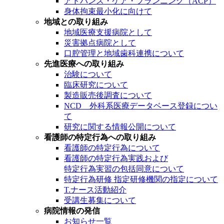
アドバンス・ケア・プランニング（ACP）
身体拘束最小化に向けて
地域との取り組み
地域医療支援病院として
災害拠点病院として
口腔管理と地域歯科連携について
先進医療への取り組み
治験について
臨床研究について
製造販売後調査について
NCD 外科系医療データベース登録につい
て
研究に関する情報公開について
看護師の特定行為への取り組み
看護師の特定行為について
看護師の特定行為実践および
特定行為実習の包括同意について
特定行為研修 指定研修機関の指定について
T.ナース活動紹介
受講生募集について
病院情報の発信
お知らせ一覧