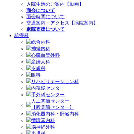
入院生活のご案内【動画】
面会について
面会時間について
交通案内・アクセス【病院案内】
退院支援について
診療科
総合内科
神経内科
心臓血管外科
産婦人科
皮膚科
眼科
リハビリテーション科
内視鏡センター
手外科センター
人工関節センター
【股関節センター】
消化器内科・肝臓内科
循環器内科
脳神経外科
小児科