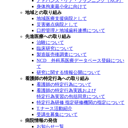
アドバンス・ケア・プランニング（ACP）
身体拘束最小化に向けて
地域との取り組み
地域医療支援病院として
災害拠点病院として
口腔管理と地域歯科連携について
先進医療への取り組み
治験について
臨床研究について
製造販売後調査について
NCD 外科系医療データベース登録につい
て
研究に関する情報公開について
看護師の特定行為への取り組み
看護師の特定行為について
看護師の特定行為実践および
特定行為実習の包括同意について
特定行為研修 指定研修機関の指定について
T.ナース活動紹介
受講生募集について
病院情報の発信
お知らせ一覧