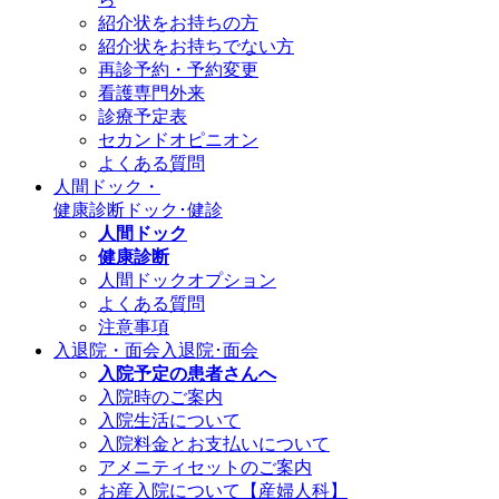
紹介状をお持ちの方
紹介状をお持ちでない方
再診予約・予約変更
看護専門外来
診療予定表
セカンドオピニオン
よくある質問
人間ドック・
健康診断
ドック･健診
人間ドック
健康診断
人間ドックオプション
よくある質問
注意事項
入退院・面会
入退院･面会
入院予定の患者さんへ
入院時のご案内
入院生活について
入院料金とお支払いについて
アメニティセットのご案内
お産入院について【産婦人科】