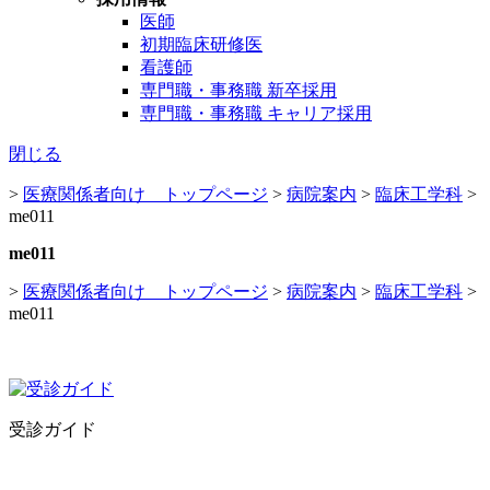
医師
初期臨床研修医
看護師
専門職・事務職 新卒採用
専門職・事務職 キャリア採用
閉じる
>
医療関係者向け トップページ
>
病院案内
>
臨床工学科
>
me011
me011
>
医療関係者向け トップページ
>
病院案内
>
臨床工学科
>
me011
受診ガイド