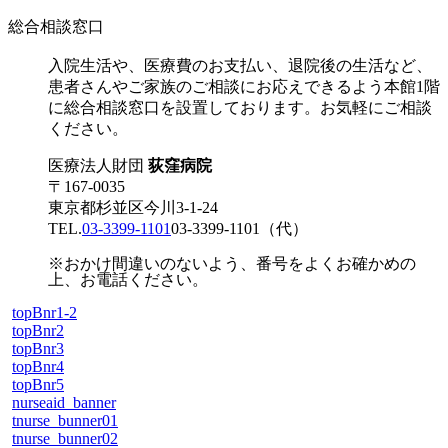
総合相談窓口
入院生活や、医療費のお支払い、退院後の生活など、
患者さんやご家族のご相談にお応えできるよう本館1階
に総合相談窓口を設置しております。お気軽にご相談
ください。
医療法人財団
荻窪病院
〒167-0035
東京都杉並区今川3-1-24
TEL.
03-3399-1101
03-3399-1101
（代）
※おかけ間違いのないよう、番号をよくお確かめの
上、お電話ください。
topBnr1-2
topBnr2
topBnr3
topBnr4
topBnr5
nurseaid_banner
tnurse_bunner01
tnurse_bunner02