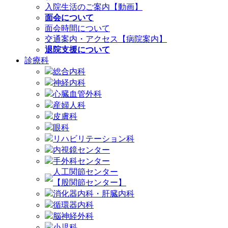
入院生活のご案内【動画】
面会について
面会時間について
交通案内・アクセス【病院案内】
退院支援について
診療科
総合内科
神経内科
心臓血管外科
産婦人科
皮膚科
眼科
リハビリテーション科
内視鏡センター
手外科センター
人工関節センター
【股関節センター】
消化器内科・肝臓内科
循環器内科
脳神経外科
小児科