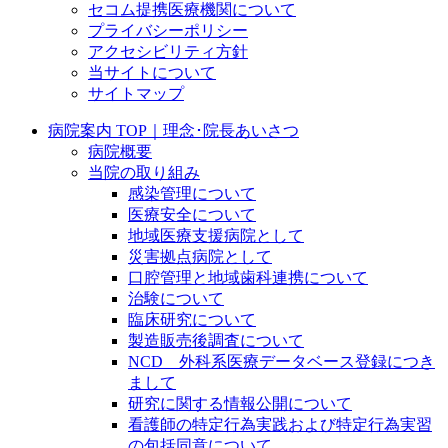
セコム提携医療機関について
プライバシーポリシー
アクセシビリティ方針
当サイトについて
サイトマップ
病院案内 TOP｜理念･院長あいさつ
病院概要
当院の取り組み
感染管理について
医療安全について
地域医療支援病院として
災害拠点病院として
口腔管理と地域歯科連携について
治験について
臨床研究について
製造販売後調査について
NCD 外科系医療データベース登録につき
まして
研究に関する情報公開について
看護師の特定行為実践および特定行為実習
の包括同意について