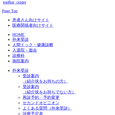
topBnr_center
Page Top
患者さん向けサイト
医療関係者向けサイト
HOME
外来受診
人間ドック・健康診断
入退院・面会
診療科
病院案内
外来受診
受診案内
（紹介状をお持ちの方）
受診案内
（紹介状をお持ちでない方）
再診予約・予約変更
セカンドオピニオン
よくある質問（外来受診）
診療予定表