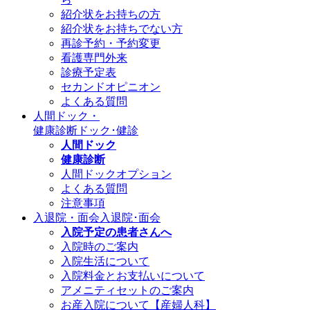
紹介状をお持ちの方
紹介状をお持ちでない方
再診予約・予約変更
看護専門外来
診療予定表
セカンドオピニオン
よくある質問
人間ドック・
健康診断
ドック･健診
人間ドック
健康診断
人間ドックオプション
よくある質問
注意事項
入退院・面会
入退院･面会
入院予定の患者さんへ
入院時のご案内
入院生活について
入院料金とお支払いについて
アメニティセットのご案内
お産入院について【産婦人科】