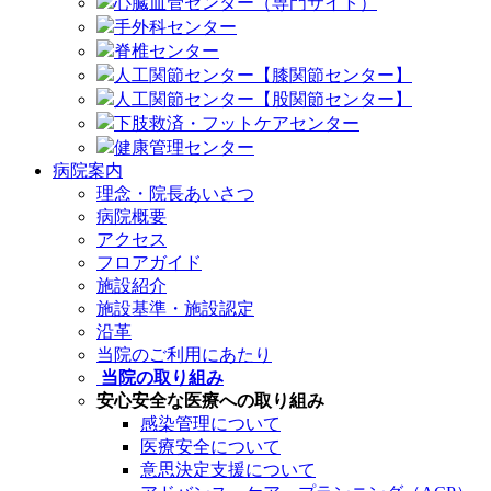
心臓血管センター（専門サイト）
手外科センター
脊椎センター
人工関節センター【膝関節センター】
人工関節センター【股関節センター】
下肢救済・フットケアセンター
健康管理センター
病院案内
理念・院長あいさつ
病院概要
アクセス
フロアガイド
施設紹介
施設基準・施設認定
沿革
当院のご利用にあたり
当院の取り組み
安心安全な医療への取り組み
感染管理について
医療安全について
意思決定支援について