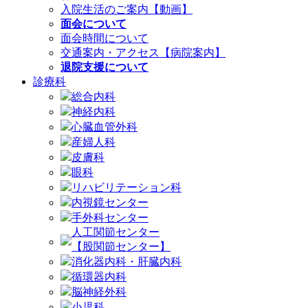
入院生活のご案内【動画】
面会について
面会時間について
交通案内・アクセス【病院案内】
退院支援について
診療科
総合内科
神経内科
心臓血管外科
産婦人科
皮膚科
眼科
リハビリテーション科
内視鏡センター
手外科センター
人工関節センター
【股関節センター】
消化器内科・肝臓内科
循環器内科
脳神経外科
小児科