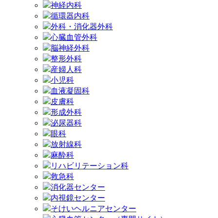
神経内科
循環器内科
外科・消化器外科
心臓血管外科
脳神経外科
整形外科
産婦人科
小児科
血液凝固科
皮膚科
形成外科
泌尿器科
眼科
放射線科
麻酔科
リハビリテーション科
救急科
消化器センター
内視鏡センター
そけいヘルニアセンター