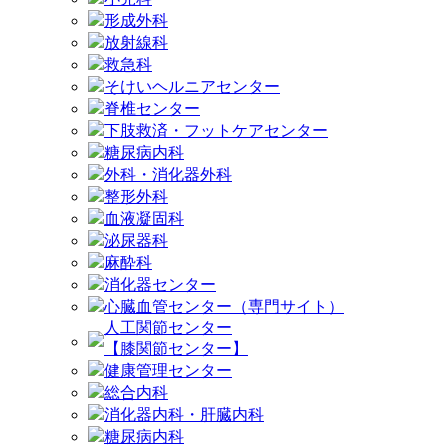
形成外科
放射線科
救急科
そけいヘルニアセンター
脊椎センター
下肢救済・フットケアセンター
糖尿病内科
外科・消化器外科
整形外科
血液凝固科
泌尿器科
麻酔科
消化器センター
心臓血管センター（専門サイト）
人工関節センター
【膝関節センター】
健康管理センター
総合内科
消化器内科・肝臓内科
糖尿病内科