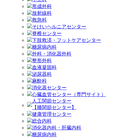
形成外科
放射線科
救急科
そけいヘルニアセンター
脊椎センター
下肢救済・フットケアセンター
糖尿病内科
外科・消化器外科
整形外科
血液凝固科
泌尿器科
麻酔科
消化器センター
心臓血管センター（専門サイト）
人工関節センター
【膝関節センター】
健康管理センター
総合内科
消化器内科・肝臓内科
糖尿病内科