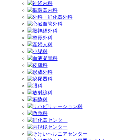
神経内科
循環器内科
外科・消化器外科
心臓血管外科
脳神経外科
整形外科
産婦人科
小児科
血液凝固科
皮膚科
形成外科
泌尿器科
眼科
放射線科
麻酔科
リハビリテーション科
救急科
消化器センター
内視鏡センター
そけいヘルニアセンター