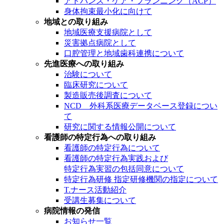
アドバンス・ケア・プランニング（ACP）
身体拘束最小化に向けて
地域との取り組み
地域医療支援病院として
災害拠点病院として
口腔管理と地域歯科連携について
先進医療への取り組み
治験について
臨床研究について
製造販売後調査について
NCD 外科系医療データベース登録につい
て
研究に関する情報公開について
看護師の特定行為への取り組み
看護師の特定行為について
看護師の特定行為実践および
特定行為実習の包括同意について
特定行為研修 指定研修機関の指定について
T.ナース活動紹介
受講生募集について
病院情報の発信
お知らせ一覧