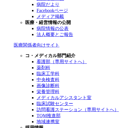
病院だより
Facebookページ
メディア掲載
医療・経営情報の公開
病院情報の公表
法人概要とご報告
医療関係者向けサイト
コ・メディカル部門紹介
看護部（専用サイトへ）
薬剤科
臨床工学科
中央検査科
画像診断科
栄養管理科
メディカルアシスタント室
臨床試験センター
訪問看護ステーション（専用サイトへ）
TQM推進部
地域連携室
採用情報