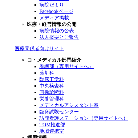
病院だより
Facebookページ
メディア掲載
医療・経営情報の公開
病院情報の公表
法人概要とご報告
医療関係者向けサイト
コ・メディカル部門紹介
看護部（専用サイトへ）
薬剤科
臨床工学科
中央検査科
画像診断科
栄養管理科
メディカルアシスタント室
臨床試験センター
訪問看護ステーション（専用サイトへ）
TQM推進部
地域連携室
採用情報