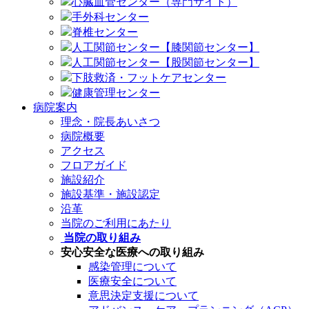
心臓血管センター（専門サイト）
手外科センター
脊椎センター
人工関節センター【膝関節センター】
人工関節センター【股関節センター】
下肢救済・フットケアセンター
健康管理センター
病院案内
理念・院長あいさつ
病院概要
アクセス
フロアガイド
施設紹介
施設基準・施設認定
沿革
当院のご利用にあたり
当院の取り組み
安心安全な医療への取り組み
感染管理について
医療安全について
意思決定支援について