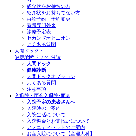
紹介状をお持ちの方
紹介状をお持ちでない方
再診予約・予約変更
看護専門外来
診療予定表
セカンドオピニオン
よくある質問
人間ドック・
健康診断
ドック･健診
人間ドック
健康診断
人間ドックオプション
よくある質問
注意事項
入退院・面会
入退院･面会
入院予定の患者さんへ
入院時のご案内
入院生活について
入院料金とお支払いについて
アメニティセットのご案内
お産入院について【産婦人科】