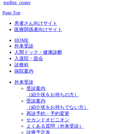
topBnr_center
Page Top
患者さん向けサイト
医療関係者向けサイト
HOME
外来受診
人間ドック・健康診断
入退院・面会
診療科
病院案内
外来受診
受診案内
（紹介状をお持ちの方）
受診案内
（紹介状をお持ちでない方）
再診予約・予約変更
セカンドオピニオン
よくある質問（外来受診）
診療予定表