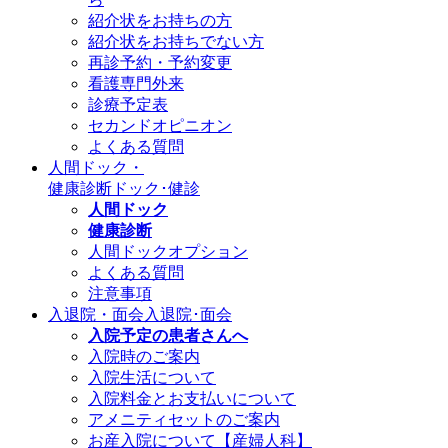
紹介状をお持ちの方
紹介状をお持ちでない方
再診予約・予約変更
看護専門外来
診療予定表
セカンドオピニオン
よくある質問
人間ドック・
健康診断
ドック･健診
人間ドック
健康診断
人間ドックオプション
よくある質問
注意事項
入退院・面会
入退院･面会
入院予定の患者さんへ
入院時のご案内
入院生活について
入院料金とお支払いについて
アメニティセットのご案内
お産入院について【産婦人科】