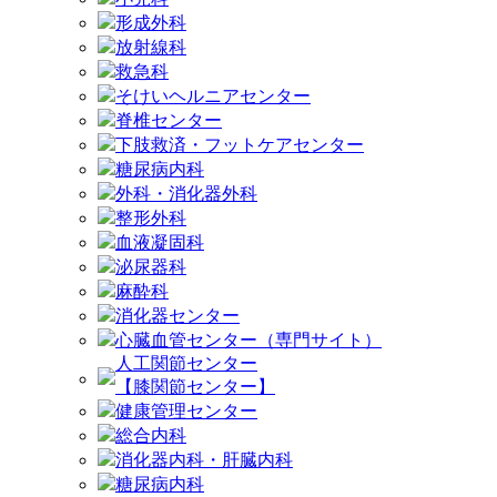
形成外科
放射線科
救急科
そけいヘルニアセンター
脊椎センター
下肢救済・フットケアセンター
糖尿病内科
外科・消化器外科
整形外科
血液凝固科
泌尿器科
麻酔科
消化器センター
心臓血管センター（専門サイト）
人工関節センター
【膝関節センター】
健康管理センター
総合内科
消化器内科・肝臓内科
糖尿病内科