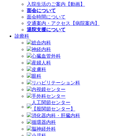
入院生活のご案内【動画】
面会について
面会時間について
交通案内・アクセス【病院案内】
退院支援について
診療科
総合内科
神経内科
心臓血管外科
産婦人科
皮膚科
眼科
リハビリテーション科
内視鏡センター
手外科センター
人工関節センター
【股関節センター】
消化器内科・肝臓内科
循環器内科
脳神経外科
小児科