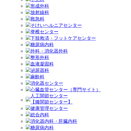
形成外科
放射線科
救急科
そけいヘルニアセンター
脊椎センター
下肢救済・フットケアセンター
糖尿病内科
外科・消化器外科
整形外科
血液凝固科
泌尿器科
麻酔科
消化器センター
心臓血管センター（専門サイト）
人工関節センター
【膝関節センター】
健康管理センター
総合内科
消化器内科・肝臓内科
糖尿病内科