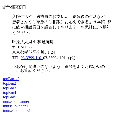
総合相談窓口
入院生活や、医療費のお支払い、退院後の生活など、
患者さんやご家族のご相談にお応えできるよう本館1階
に総合相談窓口を設置しております。お気軽にご相談
ください。
医療法人財団
荻窪病院
〒167-0035
東京都杉並区今川3-1-24
TEL.
03-3399-1101
03-3399-1101
（代）
※おかけ間違いのないよう、番号をよくお確かめの
上、お電話ください。
topBnr1-2
topBnr2
topBnr3
topBnr4
topBnr5
nurseaid_banner
tnurse_bunner01
tnurse_bunner02