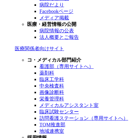
病院だより
Facebookページ
メディア掲載
医療・経営情報の公開
病院情報の公表
法人概要とご報告
医療関係者向けサイト
コ・メディカル部門紹介
看護部（専用サイトへ）
薬剤科
臨床工学科
中央検査科
画像診断科
栄養管理科
メディカルアシスタント室
臨床試験センター
訪問看護ステーション（専用サイトへ）
TQM推進部
地域連携室
採用情報