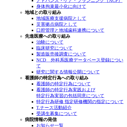
アドバンス・ケア・プランニング（ACP）
身体拘束最小化に向けて
地域との取り組み
地域医療支援病院として
災害拠点病院として
口腔管理と地域歯科連携について
先進医療への取り組み
治験について
臨床研究について
製造販売後調査について
NCD 外科系医療データベース登録につい
て
研究に関する情報公開について
看護師の特定行為への取り組み
看護師の特定行為について
看護師の特定行為実践および
特定行為実習の包括同意について
特定行為研修 指定研修機関の指定について
T.ナース活動紹介
受講生募集について
病院情報の発信
お知らせ一覧