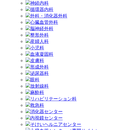
神経内科
循環器内科
外科・消化器外科
心臓血管外科
脳神経外科
整形外科
産婦人科
小児科
血液凝固科
皮膚科
形成外科
泌尿器科
眼科
放射線科
麻酔科
リハビリテーション科
救急科
消化器センター
内視鏡センター
そけいヘルニアセンター