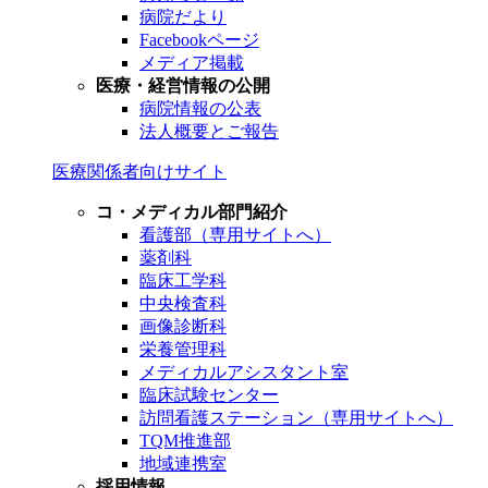
病院だより
Facebookページ
メディア掲載
医療・経営情報の公開
病院情報の公表
法人概要とご報告
医療関係者向けサイト
コ・メディカル部門紹介
看護部（専用サイトへ）
薬剤科
臨床工学科
中央検査科
画像診断科
栄養管理科
メディカルアシスタント室
臨床試験センター
訪問看護ステーション（専用サイトへ）
TQM推進部
地域連携室
採用情報