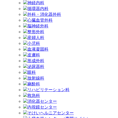
神経内科
循環器内科
外科・消化器外科
心臓血管外科
脳神経外科
整形外科
産婦人科
小児科
血液凝固科
皮膚科
形成外科
泌尿器科
眼科
放射線科
麻酔科
リハビリテーション科
救急科
消化器センター
内視鏡センター
そけいヘルニアセンター