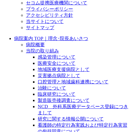
セコム提携医療機関について
プライバシーポリシー
アクセシビリティ方針
当サイトについて
サイトマップ
病院案内 TOP｜理念･院長あいさつ
病院概要
当院の取り組み
感染管理について
医療安全について
地域医療支援病院として
災害拠点病院として
口腔管理と地域歯科連携について
治験について
臨床研究について
製造販売後調査について
NCD 外科系医療データベース登録につき
まして
研究に関する情報公開について
看護師の特定行為実践および特定行為実習
の包括同意について