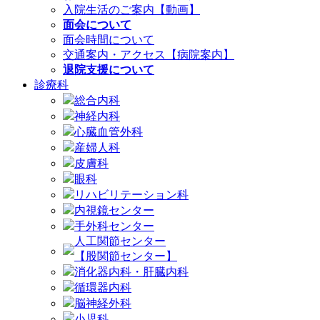
入院生活のご案内【動画】
面会について
面会時間について
交通案内・アクセス【病院案内】
退院支援について
診療科
総合内科
神経内科
心臓血管外科
産婦人科
皮膚科
眼科
リハビリテーション科
内視鏡センター
手外科センター
人工関節センター
【股関節センター】
消化器内科・肝臓内科
循環器内科
脳神経外科
小児科