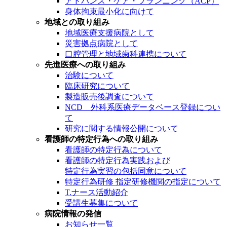
アドバンス・ケア・プランニング（ACP）
身体拘束最小化に向けて
地域との取り組み
地域医療支援病院として
災害拠点病院として
口腔管理と地域歯科連携について
先進医療への取り組み
治験について
臨床研究について
製造販売後調査について
NCD 外科系医療データベース登録につい
て
研究に関する情報公開について
看護師の特定行為への取り組み
看護師の特定行為について
看護師の特定行為実践および
特定行為実習の包括同意について
特定行為研修 指定研修機関の指定について
T.ナース活動紹介
受講生募集について
病院情報の発信
お知らせ一覧