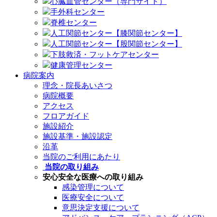
心臓血管センター（専門サイト）
手外科センター
脊椎センター
人工関節センター【膝関節センター】
人工関節センター【股関節センター】
下肢救済・フットケアセンター
健康管理センター
病院案内
理念・院長あいさつ
病院概要
アクセス
フロアガイド
施設紹介
施設基準・施設認定
沿革
当院のご利用にあたり
当院の取り組み
安心安全な医療への取り組み
感染管理について
医療安全について
意思決定支援について