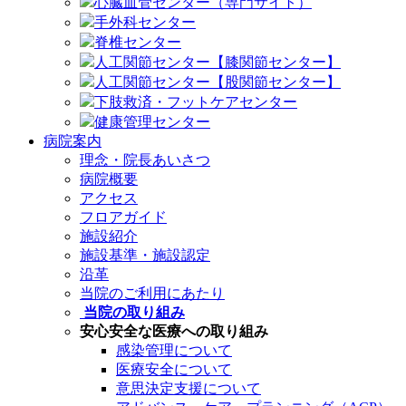
心臓血管センター（専門サイト）
手外科センター
脊椎センター
人工関節センター【膝関節センター】
人工関節センター【股関節センター】
下肢救済・フットケアセンター
健康管理センター
病院案内
理念・院長あいさつ
病院概要
アクセス
フロアガイド
施設紹介
施設基準・施設認定
沿革
当院のご利用にあたり
当院の取り組み
安心安全な医療への取り組み
感染管理について
医療安全について
意思決定支援について