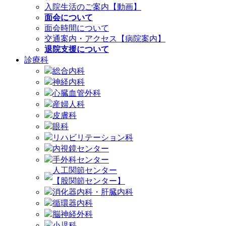
入院生活のご案内【動画】
面会について
面会時間について
交通案内・アクセス【病院案内】
退院支援について
診療科
総合内科
神経内科
心臓血管外科
産婦人科
皮膚科
眼科
リハビリテーション科
内視鏡センター
手外科センター
人工関節センター
【股関節センター】
消化器内科・肝臓内科
循環器内科
脳神経外科
小児科