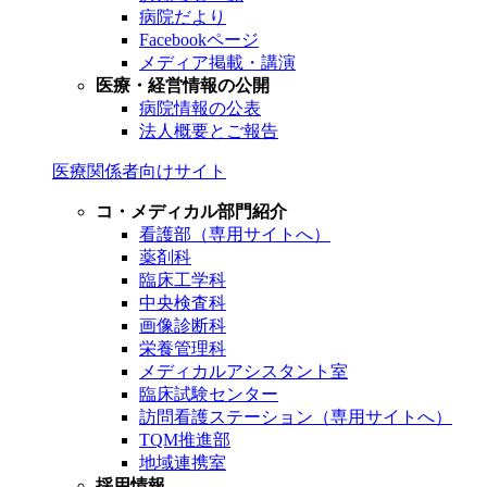
病院だより
Facebookページ
メディア掲載・講演
医療・経営情報の公開
病院情報の公表
法人概要とご報告
医療関係者向けサイト
コ・メディカル部門紹介
看護部（専用サイトへ）
薬剤科
臨床工学科
中央検査科
画像診断科
栄養管理科
メディカルアシスタント室
臨床試験センター
訪問看護ステーション（専用サイトへ）
TQM推進部
地域連携室
採用情報