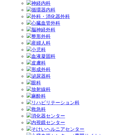
神経内科
循環器内科
外科・消化器外科
心臓血管外科
脳神経外科
整形外科
産婦人科
小児科
血液凝固科
皮膚科
形成外科
泌尿器科
眼科
放射線科
麻酔科
リハビリテーション科
救急科
消化器センター
内視鏡センター
そけいヘルニアセンター