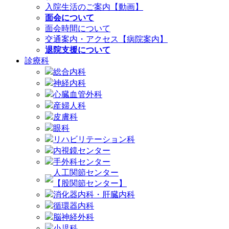
入院生活のご案内【動画】
面会について
面会時間について
交通案内・アクセス【病院案内】
退院支援について
診療科
総合内科
神経内科
心臓血管外科
産婦人科
皮膚科
眼科
リハビリテーション科
内視鏡センター
手外科センター
人工関節センター
【股関節センター】
消化器内科・肝臓内科
循環器内科
脳神経外科
小児科