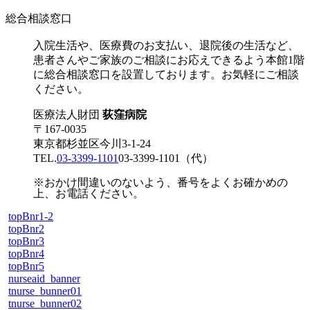
総合相談窓口
入院生活や、医療費のお支払い、退院後の生活など、
患者さんやご家族のご相談にお応えできるよう本館1階
に総合相談窓口を設置しております。お気軽にご相談
ください。
医療法人財団
荻窪病院
〒167-0035
東京都杉並区今川3-1-24
TEL.
03-3399-1101
03-3399-1101
（代）
※おかけ間違いのないよう、番号をよくお確かめの
上、お電話ください。
topBnr1-2
topBnr2
topBnr3
topBnr4
topBnr5
nurseaid_banner
tnurse_bunner01
tnurse_bunner02