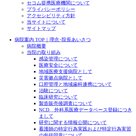
セコム提携医療機関について
プライバシーポリシー
アクセシビリティ方針
当サイトについて
サイトマップ
病院案内 TOP｜理念･院長あいさつ
病院概要
当院の取り組み
感染管理について
医療安全について
地域医療支援病院として
災害拠点病院として
口腔管理と地域歯科連携について
治験について
臨床研究について
製造販売後調査について
NCD 外科系医療データベース登録につき
まして
研究に関する情報公開について
看護師の特定行為実践および特定行為実習
の包括同意について