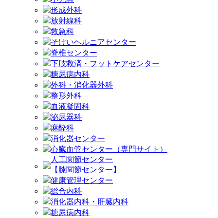
形成外科
放射線科
救急科
そけいヘルニアセンター
脊椎センター
下肢救済・フットケアセンター
糖尿病内科
外科・消化器外科
整形外科
血液凝固科
泌尿器科
麻酔科
消化器センター
心臓血管センター（専門サイト）
人工関節センター
【膝関節センター】
健康管理センター
総合内科
消化器内科・肝臓内科
糖尿病内科