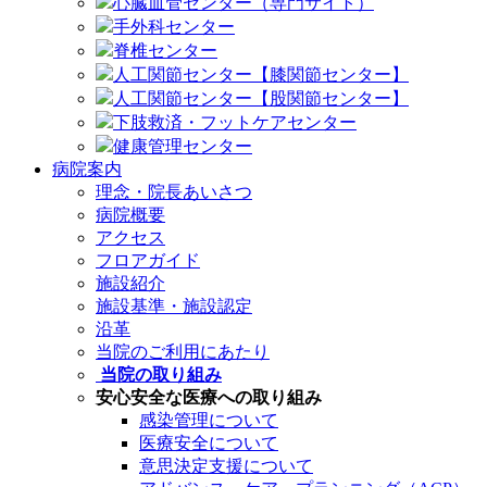
心臓血管センター（専門サイト）
手外科センター
脊椎センター
人工関節センター【膝関節センター】
人工関節センター【股関節センター】
下肢救済・フットケアセンター
健康管理センター
病院案内
理念・院長あいさつ
病院概要
アクセス
フロアガイド
施設紹介
施設基準・施設認定
沿革
当院のご利用にあたり
当院の取り組み
安心安全な医療への取り組み
感染管理について
医療安全について
意思決定支援について