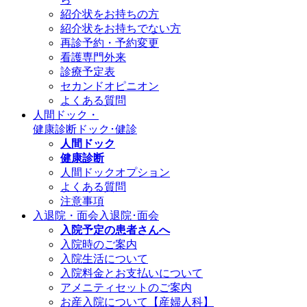
紹介状をお持ちの方
紹介状をお持ちでない方
再診予約・予約変更
看護専門外来
診療予定表
セカンドオピニオン
よくある質問
人間ドック・
健康診断
ドック･健診
人間ドック
健康診断
人間ドックオプション
よくある質問
注意事項
入退院・面会
入退院･面会
入院予定の患者さんへ
入院時のご案内
入院生活について
入院料金とお支払いについて
アメニティセットのご案内
お産入院について【産婦人科】