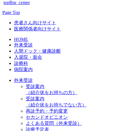
topBnr_center
Page Top
患者さん向けサイト
医療関係者向けサイト
HOME
外来受診
人間ドック・健康診断
入退院・面会
診療科
病院案内
外来受診
受診案内
（紹介状をお持ちの方）
受診案内
（紹介状をお持ちでない方）
再診予約・予約変更
セカンドオピニオン
よくある質問（外来受診）
診療予定表