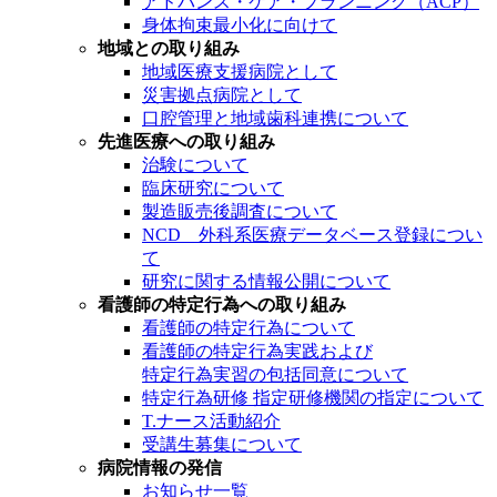
アドバンス・ケア・プランニング（ACP）
身体拘束最小化に向けて
地域との取り組み
地域医療支援病院として
災害拠点病院として
口腔管理と地域歯科連携について
先進医療への取り組み
治験について
臨床研究について
製造販売後調査について
NCD 外科系医療データベース登録につい
て
研究に関する情報公開について
看護師の特定行為への取り組み
看護師の特定行為について
看護師の特定行為実践および
特定行為実習の包括同意について
特定行為研修 指定研修機関の指定について
T.ナース活動紹介
受講生募集について
病院情報の発信
お知らせ一覧