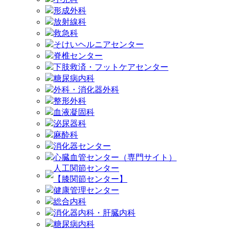
形成外科
放射線科
救急科
そけいヘルニアセンター
脊椎センター
下肢救済・フットケアセンター
糖尿病内科
外科・消化器外科
整形外科
血液凝固科
泌尿器科
麻酔科
消化器センター
心臓血管センター（専門サイト）
人工関節センター
【膝関節センター】
健康管理センター
総合内科
消化器内科・肝臓内科
糖尿病内科