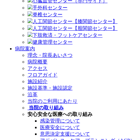
心臓血管センター（専門サイト）
手外科センター
脊椎センター
人工関節センター【膝関節センター】
人工関節センター【股関節センター】
下肢救済・フットケアセンター
健康管理センター
病院案内
理念・院長あいさつ
病院概要
アクセス
フロアガイド
施設紹介
施設基準・施設認定
沿革
当院のご利用にあたり
当院の取り組み
安心安全な医療への取り組み
感染管理について
医療安全について
意思決定支援について