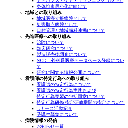
アドバンス・ケア・プランニング（ACP）
身体拘束最小化に向けて
地域との取り組み
地域医療支援病院として
災害拠点病院として
口腔管理と地域歯科連携について
先進医療への取り組み
治験について
臨床研究について
製造販売後調査について
NCD 外科系医療データベース登録につい
て
研究に関する情報公開について
看護師の特定行為への取り組み
看護師の特定行為について
看護師の特定行為実践および
特定行為実習の包括同意について
特定行為研修 指定研修機関の指定について
T.ナース活動紹介
受講生募集について
病院情報の発信
お知らせ一覧