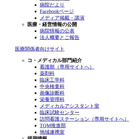
病院だより
Facebookページ
メディア掲載・講演
医療・経営情報の公開
病院情報の公表
法人概要とご報告
医療関係者向けサイト
コ・メディカル部門紹介
看護部（専用サイトへ）
薬剤科
臨床工学科
中央検査科
画像診断科
栄養管理科
メディカルアシスタント室
臨床試験センター
訪問看護ステーション（専用サイトへ）
TQM推進部
地域連携室
採用情報