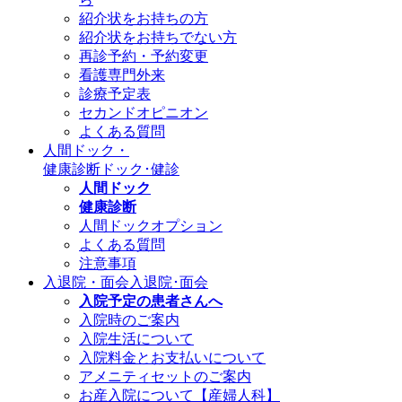
紹介状をお持ちの方
紹介状をお持ちでない方
再診予約・予約変更
看護専門外来
診療予定表
セカンドオピニオン
よくある質問
人間ドック・
健康診断
ドック･健診
人間ドック
健康診断
人間ドックオプション
よくある質問
注意事項
入退院・面会
入退院･面会
入院予定の患者さんへ
入院時のご案内
入院生活について
入院料金とお支払いについて
アメニティセットのご案内
お産入院について【産婦人科】