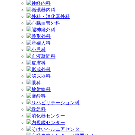
神経内科
循環器内科
外科・消化器外科
心臓血管外科
脳神経外科
整形外科
産婦人科
小児科
血液凝固科
皮膚科
形成外科
泌尿器科
眼科
放射線科
麻酔科
リハビリテーション科
救急科
消化器センター
内視鏡センター
そけいヘルニアセンター