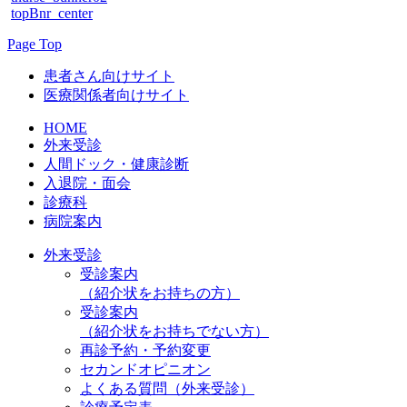
topBnr_center
Page Top
患者さん向けサイト
医療関係者向けサイト
HOME
外来受診
人間ドック・健康診断
入退院・面会
診療科
病院案内
外来受診
受診案内
（紹介状をお持ちの方）
受診案内
（紹介状をお持ちでない方）
再診予約・予約変更
セカンドオピニオン
よくある質問（外来受診）