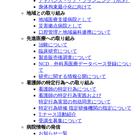
アドバンス・ケア・プランニング（ACP）
身体拘束最小化に向けて
地域との取り組み
地域医療支援病院として
災害拠点病院として
口腔管理と地域歯科連携について
先進医療への取り組み
治験について
臨床研究について
製造販売後調査について
NCD 外科系医療データベース登録につい
て
研究に関する情報公開について
看護師の特定行為への取り組み
看護師の特定行為について
看護師の特定行為実践および
特定行為実習の包括同意について
特定行為研修 指定研修機関の指定について
T.ナース活動紹介
受講生募集について
病院情報の発信
お知らせ一覧