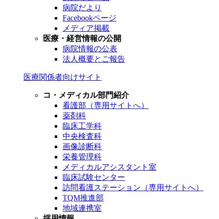
病院だより
Facebookページ
メディア掲載
医療・経営情報の公開
病院情報の公表
法人概要とご報告
医療関係者向けサイト
コ・メディカル部門紹介
看護部（専用サイトへ）
薬剤科
臨床工学科
中央検査科
画像診断科
栄養管理科
メディカルアシスタント室
臨床試験センター
訪問看護ステーション（専用サイトへ）
TQM推進部
地域連携室
採用情報