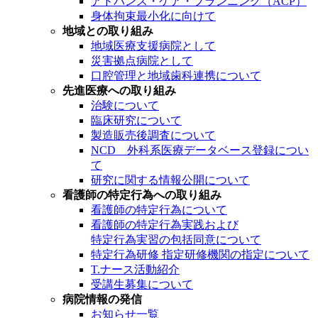
アドバンス・ケア・プランニング（ACP）
身体拘束最小化に向けて
地域との取り組み
地域医療支援病院として
災害拠点病院として
口腔管理と地域歯科連携について
先進医療への取り組み
治験について
臨床研究について
製造販売後調査について
NCD 外科系医療データベース登録につい
て
研究に関する情報公開について
看護師の特定行為への取り組み
看護師の特定行為について
看護師の特定行為実践および
特定行為実習の包括同意について
特定行為研修 指定研修機関の指定について
T.ナース活動紹介
受講生募集について
病院情報の発信
お知らせ一覧