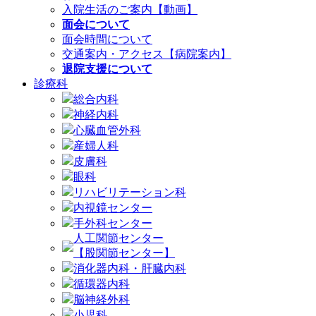
入院生活のご案内【動画】
面会について
面会時間について
交通案内・アクセス【病院案内】
退院支援について
診療科
総合内科
神経内科
心臓血管外科
産婦人科
皮膚科
眼科
リハビリテーション科
内視鏡センター
手外科センター
人工関節センター
【股関節センター】
消化器内科・肝臓内科
循環器内科
脳神経外科
小児科