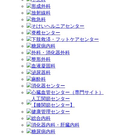
形成外科
放射線科
救急科
そけいヘルニアセンター
脊椎センター
下肢救済・フットケアセンター
糖尿病内科
外科・消化器外科
整形外科
血液凝固科
泌尿器科
麻酔科
消化器センター
心臓血管センター（専門サイト）
人工関節センター
【膝関節センター】
健康管理センター
総合内科
消化器内科・肝臓内科
糖尿病内科