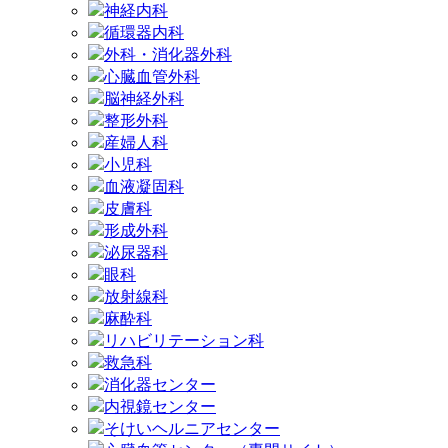
神経内科
循環器内科
外科・消化器外科
心臓血管外科
脳神経外科
整形外科
産婦人科
小児科
血液凝固科
皮膚科
形成外科
泌尿器科
眼科
放射線科
麻酔科
リハビリテーション科
救急科
消化器センター
内視鏡センター
そけいヘルニアセンター