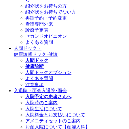
紹介状をお持ちの方
紹介状をお持ちでない方
再診予約・予約変更
看護専門外来
診療予定表
セカンドオピニオン
よくある質問
人間ドック・
健康診断
ドック･健診
人間ドック
健康診断
人間ドックオプション
よくある質問
注意事項
入退院・面会
入退院･面会
入院予定の患者さんへ
入院時のご案内
入院生活について
入院料金とお支払いについて
アメニティセットのご案内
お産入院について【産婦人科】