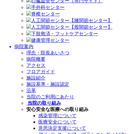
心臓血管センター（専門サイト）
手外科センター
脊椎センター
人工関節センター【膝関節センター】
人工関節センター【股関節センター】
下肢救済・フットケアセンター
健康管理センター
病院案内
理念・院長あいさつ
病院概要
アクセス
フロアガイド
施設紹介
施設基準・施設認定
沿革
当院のご利用にあたり
当院の取り組み
安心安全な医療への取り組み
感染管理について
医療安全について
意思決定支援について