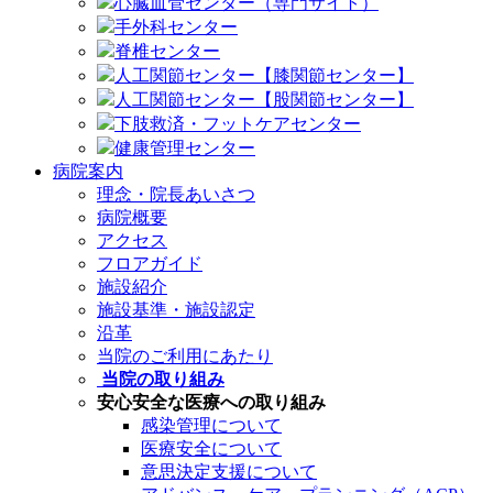
心臓血管センター（専門サイト）
手外科センター
脊椎センター
人工関節センター【膝関節センター】
人工関節センター【股関節センター】
下肢救済・フットケアセンター
健康管理センター
病院案内
理念・院長あいさつ
病院概要
アクセス
フロアガイド
施設紹介
施設基準・施設認定
沿革
当院のご利用にあたり
当院の取り組み
安心安全な医療への取り組み
感染管理について
医療安全について
意思決定支援について