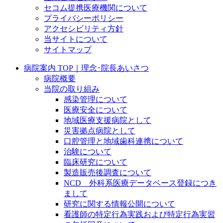
セコム提携医療機関について
プライバシーポリシー
アクセシビリティ方針
当サイトについて
サイトマップ
病院案内 TOP｜理念･院長あいさつ
病院概要
当院の取り組み
感染管理について
医療安全について
地域医療支援病院として
災害拠点病院として
口腔管理と地域歯科連携について
治験について
臨床研究について
製造販売後調査について
NCD 外科系医療データベース登録につき
まして
研究に関する情報公開について
看護師の特定行為実践および特定行為実習