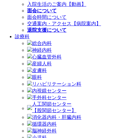
入院生活のご案内【動画】
面会について
面会時間について
交通案内・アクセス【病院案内】
退院支援について
診療科
総合内科
神経内科
心臓血管外科
産婦人科
皮膚科
眼科
リハビリテーション科
内視鏡センター
手外科センター
人工関節センター
【股関節センター】
消化器内科・肝臓内科
循環器内科
脳神経外科
小児科