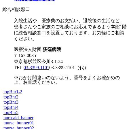
総合相談窓口
入院生活や、医療費のお支払い、退院後の生活など、
患者さんやご家族のご相談にお応えできるよう本館1階
に総合相談窓口を設置しております。お気軽にご相談
ください。
医療法人財団
荻窪病院
〒167-0035
東京都杉並区今川3-1-24
TEL.
03-3399-1101
03-3399-1101
（代）
※おかけ間違いのないよう、番号をよくお確かめの
上、お電話ください。
topBnr1-2
topBnr2
topBnr3
topBnr4
topBnr5
nurseaid_banner
tnurse_bunner01
tnurse_bunner02