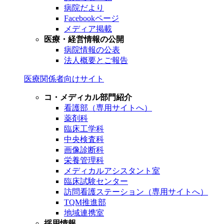
病院だより
Facebookページ
メディア掲載
医療・経営情報の公開
病院情報の公表
法人概要とご報告
医療関係者向けサイト
コ・メディカル部門紹介
看護部（専用サイトへ）
薬剤科
臨床工学科
中央検査科
画像診断科
栄養管理科
メディカルアシスタント室
臨床試験センター
訪問看護ステーション（専用サイトへ）
TQM推進部
地域連携室
採用情報