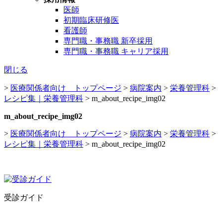
医師
初期臨床研修医
看護師
専門職・事務職 新卒採用
専門職・事務職 キャリア採用
閉じる
>
医療関係者向け トップページ
>
病院案内
>
栄養管理科
>
レシピ集｜栄養管理科
>
m_about_recipe_img02
m_about_recipe_img02
>
医療関係者向け トップページ
>
病院案内
>
栄養管理科
>
レシピ集｜栄養管理科
>
m_about_recipe_img02
受診ガイド