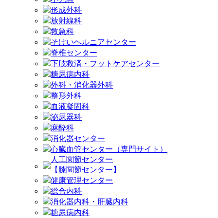
形成外科
放射線科
救急科
そけいヘルニアセンター
脊椎センター
下肢救済・フットケアセンター
糖尿病内科
外科・消化器外科
整形外科
血液凝固科
泌尿器科
麻酔科
消化器センター
心臓血管センター（専門サイト）
人工関節センター
【膝関節センター】
健康管理センター
総合内科
消化器内科・肝臓内科
糖尿病内科