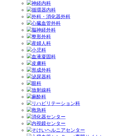
神経内科
循環器内科
外科・消化器外科
心臓血管外科
脳神経外科
整形外科
産婦人科
小児科
血液凝固科
皮膚科
形成外科
泌尿器科
眼科
放射線科
麻酔科
リハビリテーション科
救急科
消化器センター
内視鏡センター
そけいヘルニアセンター