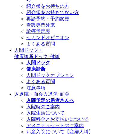
紹介状をお持ちの方
紹介状をお持ちでない方
再診予約・予約変更
看護専門外来
診療予定表
セカンドオピニオン
よくある質問
人間ドック・
健康診断
ドック･健診
人間ドック
健康診断
人間ドックオプション
よくある質問
注意事項
入退院・面会
入退院･面会
入院予定の患者さんへ
入院時のご案内
入院生活について
入院料金とお支払いについて
アメニティセットのご案内
お産入院について【産婦人科】