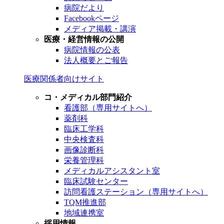
病院だより
Facebookページ
メディア掲載・講演
医療・経営情報の公開
病院情報の公表
法人概要とご報告
医療関係者向けサイト
コ・メディカル部門紹介
看護部（専用サイトへ）
薬剤科
臨床工学科
中央検査科
画像診断科
栄養管理科
メディカルアシスタント室
臨床試験センター
訪問看護ステーション（専用サイトへ）
TQM推進部
地域連携室
採用情報