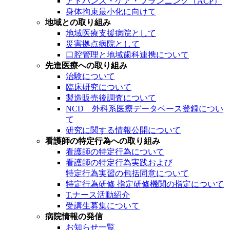
アドバンス・ケア・プランニング（ACP）
身体拘束最小化に向けて
地域との取り組み
地域医療支援病院として
災害拠点病院として
口腔管理と地域歯科連携について
先進医療への取り組み
治験について
臨床研究について
製造販売後調査について
NCD 外科系医療データベース登録につい
て
研究に関する情報公開について
看護師の特定行為への取り組み
看護師の特定行為について
看護師の特定行為実践および
特定行為実習の包括同意について
特定行為研修 指定研修機関の指定について
T.ナース活動紹介
受講生募集について
病院情報の発信
お知らせ一覧