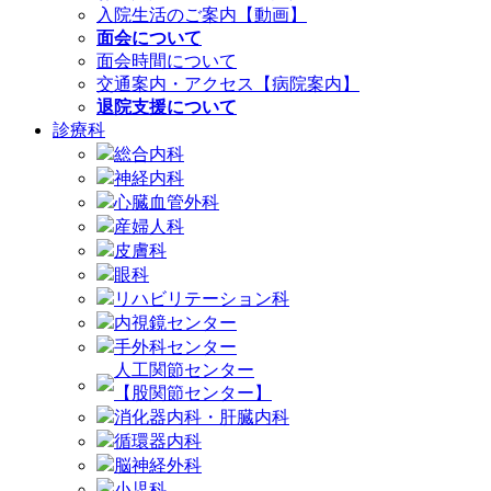
入院生活のご案内【動画】
面会について
面会時間について
交通案内・アクセス【病院案内】
退院支援について
診療科
総合内科
神経内科
心臓血管外科
産婦人科
皮膚科
眼科
リハビリテーション科
内視鏡センター
手外科センター
人工関節センター
【股関節センター】
消化器内科・肝臓内科
循環器内科
脳神経外科
小児科