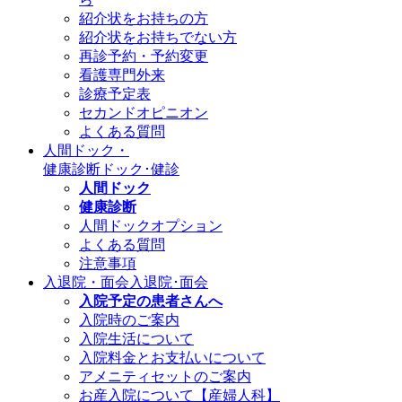
紹介状をお持ちの方
紹介状をお持ちでない方
再診予約・予約変更
看護専門外来
診療予定表
セカンドオピニオン
よくある質問
人間ドック・
健康診断
ドック･健診
人間ドック
健康診断
人間ドックオプション
よくある質問
注意事項
入退院・面会
入退院･面会
入院予定の患者さんへ
入院時のご案内
入院生活について
入院料金とお支払いについて
アメニティセットのご案内
お産入院について【産婦人科】