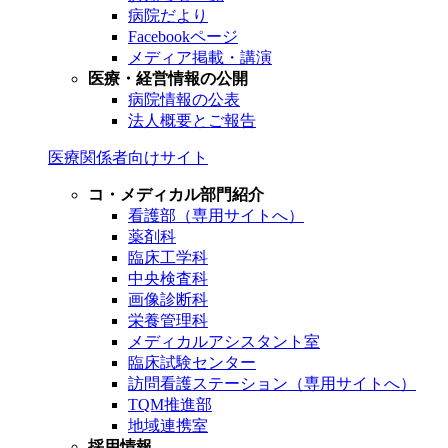
病院だより
Facebookページ
メディア掲載・講演
医療・経営情報の公開
病院情報の公表
法人概要とご報告
医療関係者向けサイト
コ・メディカル部門紹介
看護部（専用サイトへ）
薬剤科
臨床工学科
中央検査科
画像診断科
栄養管理科
メディカルアシスタント室
臨床試験センター
訪問看護ステーション（専用サイトへ）
TQM推進部
地域連携室
採用情報