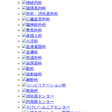
神経内科
循環器内科
外科・消化器外科
心臓血管外科
脳神経外科
整形外科
産婦人科
小児科
血液凝固科
皮膚科
形成外科
泌尿器科
眼科
放射線科
麻酔科
リハビリテーション科
救急科
消化器センター
内視鏡センター
そけいヘルニアセンター