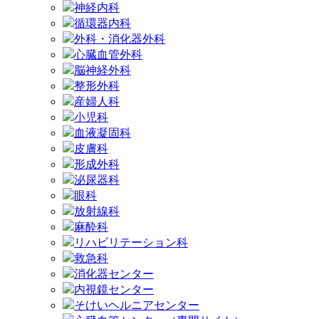
神経内科
循環器内科
外科・消化器外科
心臓血管外科
脳神経外科
整形外科
産婦人科
小児科
血液凝固科
皮膚科
形成外科
泌尿器科
眼科
放射線科
麻酔科
リハビリテーション科
救急科
消化器センター
内視鏡センター
そけいヘルニアセンター