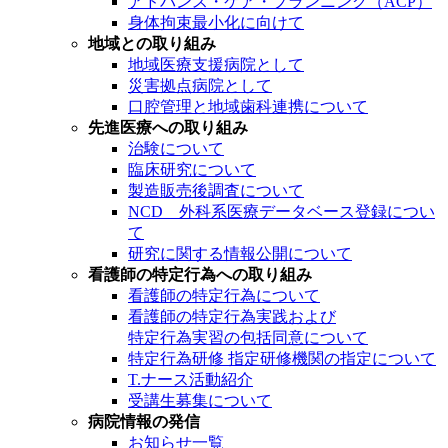
アドバンス・ケア・プランニング（ACP）
身体拘束最小化に向けて
地域との取り組み
地域医療支援病院として
災害拠点病院として
口腔管理と地域歯科連携について
先進医療への取り組み
治験について
臨床研究について
製造販売後調査について
NCD 外科系医療データベース登録につい
て
研究に関する情報公開について
看護師の特定行為への取り組み
看護師の特定行為について
看護師の特定行為実践および
特定行為実習の包括同意について
特定行為研修 指定研修機関の指定について
T.ナース活動紹介
受講生募集について
病院情報の発信
お知らせ一覧