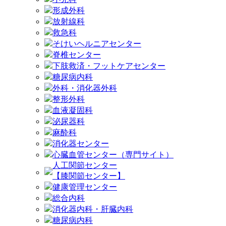
形成外科
放射線科
救急科
そけいヘルニアセンター
脊椎センター
下肢救済・フットケアセンター
糖尿病内科
外科・消化器外科
整形外科
血液凝固科
泌尿器科
麻酔科
消化器センター
心臓血管センター（専門サイト）
人工関節センター
【膝関節センター】
健康管理センター
総合内科
消化器内科・肝臓内科
糖尿病内科