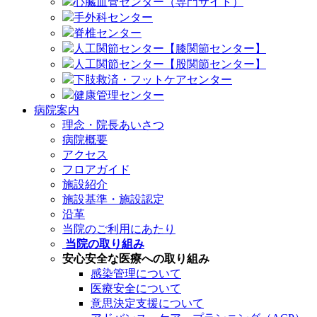
心臓血管センター（専門サイト）
手外科センター
脊椎センター
人工関節センター【膝関節センター】
人工関節センター【股関節センター】
下肢救済・フットケアセンター
健康管理センター
病院案内
理念・院長あいさつ
病院概要
アクセス
フロアガイド
施設紹介
施設基準・施設認定
沿革
当院のご利用にあたり
当院の取り組み
安心安全な医療への取り組み
感染管理について
医療安全について
意思決定支援について