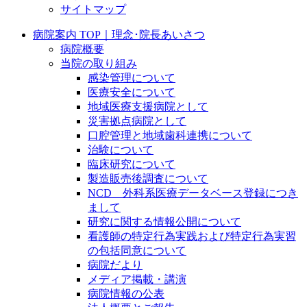
サイトマップ
病院案内 TOP｜理念･院長あいさつ
病院概要
当院の取り組み
感染管理について
医療安全について
地域医療支援病院として
災害拠点病院として
口腔管理と地域歯科連携について
治験について
臨床研究について
製造販売後調査について
NCD 外科系医療データベース登録につき
まして
研究に関する情報公開について
看護師の特定行為実践および特定行為実習
の包括同意について
病院だより
メディア掲載・講演
病院情報の公表