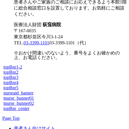
患者さんやご家族のご相談にお応えできるよう本館1階
に総合相談窓口を設置しております。お気軽にご相談
ください。
医療法人財団
荻窪病院
〒167-0035
東京都杉並区今川3-1-24
TEL.
03-3399-1101
03-3399-1101
（代）
※おかけ間違いのないよう、番号をよくお確かめの
上、お電話ください。
topBnr1-2
topBnr2
topBnr3
topBnr4
topBnr5
nurseaid_banner
tnurse_bunner01
tnurse_bunner02
topBnr_center
Page Top
患者さん向けサイト