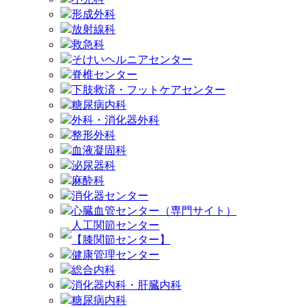
形成外科
放射線科
救急科
そけいヘルニアセンター
脊椎センター
下肢救済・フットケアセンター
糖尿病内科
外科・消化器外科
整形外科
血液凝固科
泌尿器科
麻酔科
消化器センター
心臓血管センター（専門サイト）
人工関節センター
【膝関節センター】
健康管理センター
総合内科
消化器内科・肝臓内科
糖尿病内科