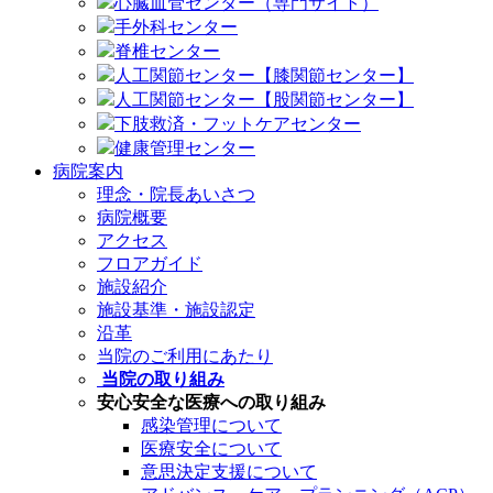
心臓血管センター（専門サイト）
手外科センター
脊椎センター
人工関節センター【膝関節センター】
人工関節センター【股関節センター】
下肢救済・フットケアセンター
健康管理センター
病院案内
理念・院長あいさつ
病院概要
アクセス
フロアガイド
施設紹介
施設基準・施設認定
沿革
当院のご利用にあたり
当院の取り組み
安心安全な医療への取り組み
感染管理について
医療安全について
意思決定支援について