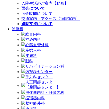
入院生活のご案内【動画】
面会について
面会時間について
交通案内・アクセス【病院案内】
退院支援について
診療科
総合内科
神経内科
心臓血管外科
産婦人科
皮膚科
眼科
リハビリテーション科
内視鏡センター
手外科センター
人工関節センター
【股関節センター】
消化器内科・肝臓内科
循環器内科
脳神経外科
小児科