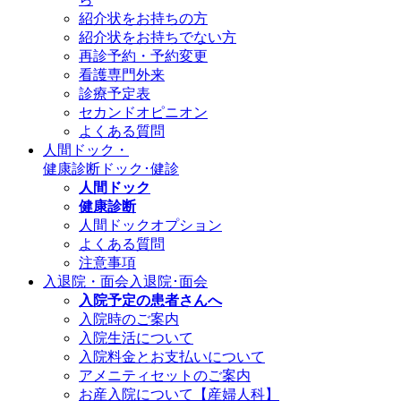
紹介状をお持ちの方
紹介状をお持ちでない方
再診予約・予約変更
看護専門外来
診療予定表
セカンドオピニオン
よくある質問
人間ドック・
健康診断
ドック･健診
人間ドック
健康診断
人間ドックオプション
よくある質問
注意事項
入退院・面会
入退院･面会
入院予定の患者さんへ
入院時のご案内
入院生活について
入院料金とお支払いについて
アメニティセットのご案内
お産入院について【産婦人科】