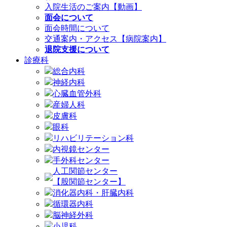
入院生活のご案内【動画】
面会について
面会時間について
交通案内・アクセス【病院案内】
退院支援について
診療科
総合内科
神経内科
心臓血管外科
産婦人科
皮膚科
眼科
リハビリテーション科
内視鏡センター
手外科センター
人工関節センター
【股関節センター】
消化器内科・肝臓内科
循環器内科
脳神経外科
小児科