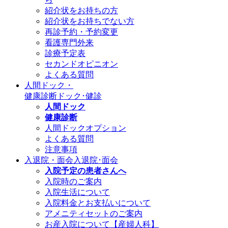
紹介状をお持ちの方
紹介状をお持ちでない方
再診予約・予約変更
看護専門外来
診療予定表
セカンドオピニオン
よくある質問
人間ドック・
健康診断
ドック･健診
人間ドック
健康診断
人間ドックオプション
よくある質問
注意事項
入退院・面会
入退院･面会
入院予定の患者さんへ
入院時のご案内
入院生活について
入院料金とお支払いについて
アメニティセットのご案内
お産入院について【産婦人科】