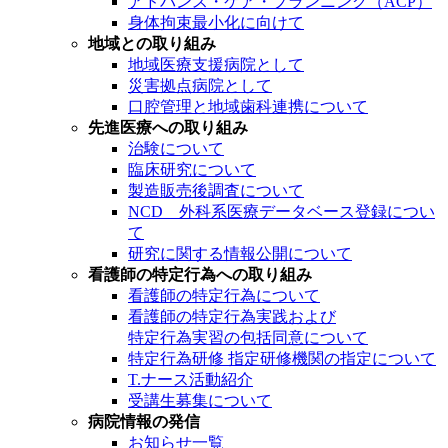
アドバンス・ケア・プランニング（ACP）
身体拘束最小化に向けて
地域との取り組み
地域医療支援病院として
災害拠点病院として
口腔管理と地域歯科連携について
先進医療への取り組み
治験について
臨床研究について
製造販売後調査について
NCD 外科系医療データベース登録につい
て
研究に関する情報公開について
看護師の特定行為への取り組み
看護師の特定行為について
看護師の特定行為実践および
特定行為実習の包括同意について
特定行為研修 指定研修機関の指定について
T.ナース活動紹介
受講生募集について
病院情報の発信
お知らせ一覧