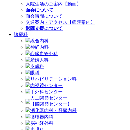
入院生活のご案内【動画】
面会について
面会時間について
交通案内・アクセス【病院案内】
退院支援について
診療科
総合内科
神経内科
心臓血管外科
産婦人科
皮膚科
眼科
リハビリテーション科
内視鏡センター
手外科センター
人工関節センター
【股関節センター】
消化器内科・肝臓内科
循環器内科
脳神経外科
小児科