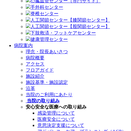
心臓血管センター（専門サイト）
手外科センター
脊椎センター
人工関節センター【膝関節センター】
人工関節センター【股関節センター】
下肢救済・フットケアセンター
健康管理センター
病院案内
理念・院長あいさつ
病院概要
アクセス
フロアガイド
施設紹介
施設基準・施設認定
沿革
当院のご利用にあたり
当院の取り組み
安心安全な医療への取り組み
感染管理について
医療安全について
意思決定支援について