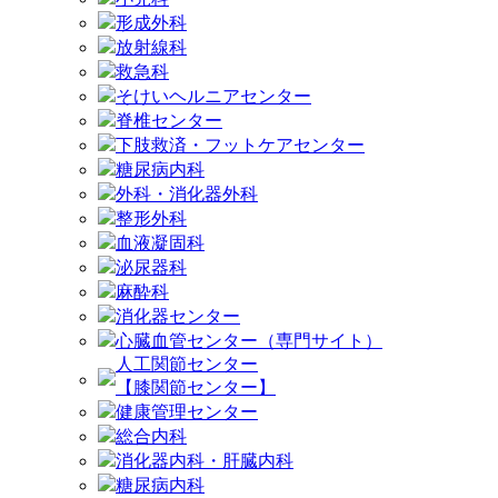
形成外科
放射線科
救急科
そけいヘルニアセンター
脊椎センター
下肢救済・フットケアセンター
糖尿病内科
外科・消化器外科
整形外科
血液凝固科
泌尿器科
麻酔科
消化器センター
心臓血管センター（専門サイト）
人工関節センター
【膝関節センター】
健康管理センター
総合内科
消化器内科・肝臓内科
糖尿病内科