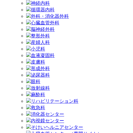
神経内科
循環器内科
外科・消化器外科
心臓血管外科
脳神経外科
整形外科
産婦人科
小児科
血液凝固科
皮膚科
形成外科
泌尿器科
眼科
放射線科
麻酔科
リハビリテーション科
救急科
消化器センター
内視鏡センター
そけいヘルニアセンター