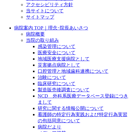
アクセシビリティ方針
当サイトについて
サイトマップ
病院案内 TOP｜理念･院長あいさつ
病院概要
当院の取り組み
感染管理について
医療安全について
地域医療支援病院として
災害拠点病院として
口腔管理と地域歯科連携について
治験について
臨床研究について
製造販売後調査について
NCD 外科系医療データベース登録につき
まして
研究に関する情報公開について
看護師の特定行為実践および特定行為実習
の包括同意について
病院だより