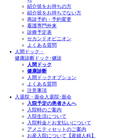
紹介状をお持ちの方
紹介状をお持ちでない方
再診予約・予約変更
看護専門外来
診療予定表
セカンドオピニオン
よくある質問
人間ドック・
健康診断
ドック･健診
人間ドック
健康診断
人間ドックオプション
よくある質問
注意事項
入退院・面会
入退院･面会
入院予定の患者さんへ
入院時のご案内
入院生活について
入院料金とお支払いについて
アメニティセットのご案内
お産入院について【産婦人科】