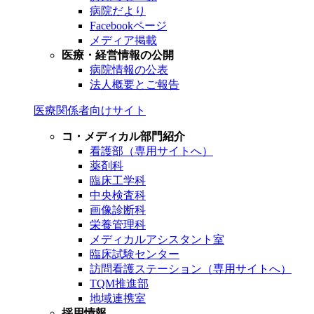
病院だより
Facebookページ
メディア掲載
医療・経営情報の公開
病院情報の公表
法人概要とご報告
医療関係者向けサイト
コ・メディカル部門紹介
看護部（専用サイトへ）
薬剤科
臨床工学科
中央検査科
画像診断科
栄養管理科
メディカルアシスタント室
臨床試験センター
訪問看護ステーション（専用サイトへ）
TQM推進部
地域連携室
採用情報