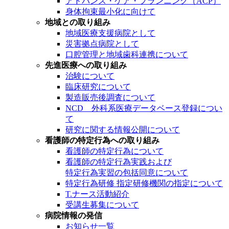
アドバンス・ケア・プランニング（ACP）
身体拘束最小化に向けて
地域との取り組み
地域医療支援病院として
災害拠点病院として
口腔管理と地域歯科連携について
先進医療への取り組み
治験について
臨床研究について
製造販売後調査について
NCD 外科系医療データベース登録につい
て
研究に関する情報公開について
看護師の特定行為への取り組み
看護師の特定行為について
看護師の特定行為実践および
特定行為実習の包括同意について
特定行為研修 指定研修機関の指定について
T.ナース活動紹介
受講生募集について
病院情報の発信
お知らせ一覧