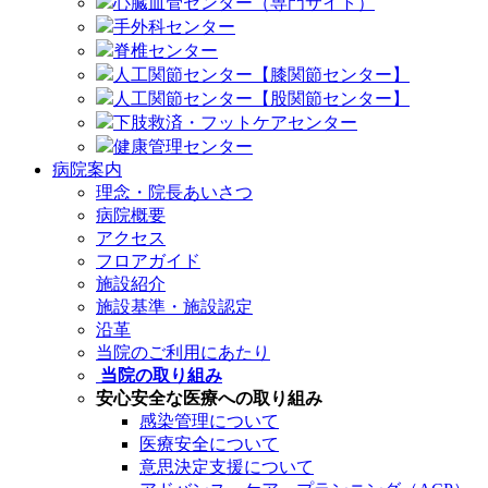
心臓血管センター（専門サイト）
手外科センター
脊椎センター
人工関節センター【膝関節センター】
人工関節センター【股関節センター】
下肢救済・フットケアセンター
健康管理センター
病院案内
理念・院長あいさつ
病院概要
アクセス
フロアガイド
施設紹介
施設基準・施設認定
沿革
当院のご利用にあたり
当院の取り組み
安心安全な医療への取り組み
感染管理について
医療安全について
意思決定支援について