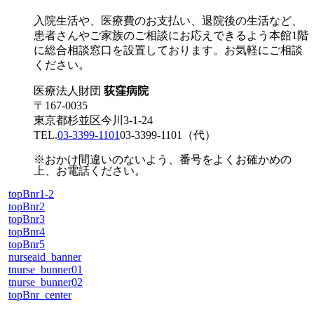
入院生活や、医療費のお支払い、退院後の生活など、
患者さんやご家族のご相談にお応えできるよう本館1階
に総合相談窓口を設置しております。お気軽にご相談
ください。
医療法人財団
荻窪病院
〒167-0035
東京都杉並区今川3-1-24
TEL.
03-3399-1101
03-3399-1101
（代）
※おかけ間違いのないよう、番号をよくお確かめの
上、お電話ください。
topBnr1-2
topBnr2
topBnr3
topBnr4
topBnr5
nurseaid_banner
tnurse_bunner01
tnurse_bunner02
topBnr_center