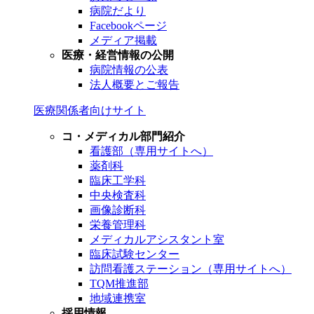
病院だより
Facebookページ
メディア掲載
医療・経営情報の公開
病院情報の公表
法人概要とご報告
医療関係者向けサイト
コ・メディカル部門紹介
看護部（専用サイトへ）
薬剤科
臨床工学科
中央検査科
画像診断科
栄養管理科
メディカルアシスタント室
臨床試験センター
訪問看護ステーション（専用サイトへ）
TQM推進部
地域連携室
採用情報