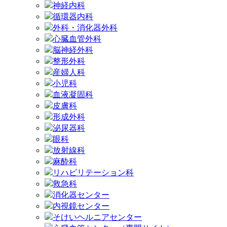
神経内科
循環器内科
外科・消化器外科
心臓血管外科
脳神経外科
整形外科
産婦人科
小児科
血液凝固科
皮膚科
形成外科
泌尿器科
眼科
放射線科
麻酔科
リハビリテーション科
救急科
消化器センター
内視鏡センター
そけいヘルニアセンター