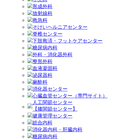
形成外科
放射線科
救急科
そけいヘルニアセンター
脊椎センター
下肢救済・フットケアセンター
糖尿病内科
外科・消化器外科
整形外科
血液凝固科
泌尿器科
麻酔科
消化器センター
心臓血管センター（専門サイト）
人工関節センター
【膝関節センター】
健康管理センター
総合内科
消化器内科・肝臓内科
糖尿病内科