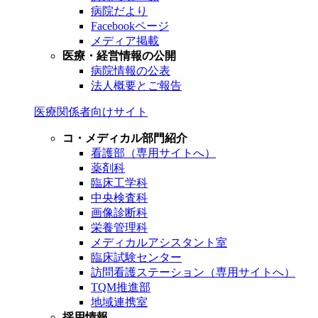
病院だより
Facebookページ
メディア掲載
医療・経営情報の公開
病院情報の公表
法人概要とご報告
医療関係者向けサイト
コ・メディカル部門紹介
看護部（専用サイトへ）
薬剤科
臨床工学科
中央検査科
画像診断科
栄養管理科
メディカルアシスタント室
臨床試験センター
訪問看護ステーション（専用サイトへ）
TQM推進部
地域連携室
採用情報