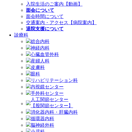
入院生活のご案内【動画】
面会について
面会時間について
交通案内・アクセス【病院案内】
退院支援について
診療科
総合内科
神経内科
心臓血管外科
産婦人科
皮膚科
眼科
リハビリテーション科
内視鏡センター
手外科センター
人工関節センター
【股関節センター】
消化器内科・肝臓内科
循環器内科
脳神経外科
小児科