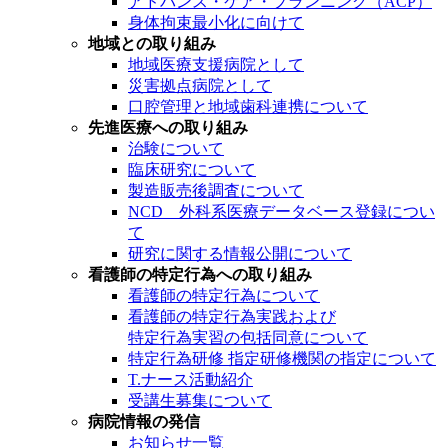
アドバンス・ケア・プランニング（ACP）
身体拘束最小化に向けて
地域との取り組み
地域医療支援病院として
災害拠点病院として
口腔管理と地域歯科連携について
先進医療への取り組み
治験について
臨床研究について
製造販売後調査について
NCD 外科系医療データベース登録につい
て
研究に関する情報公開について
看護師の特定行為への取り組み
看護師の特定行為について
看護師の特定行為実践および
特定行為実習の包括同意について
特定行為研修 指定研修機関の指定について
T.ナース活動紹介
受講生募集について
病院情報の発信
お知らせ一覧