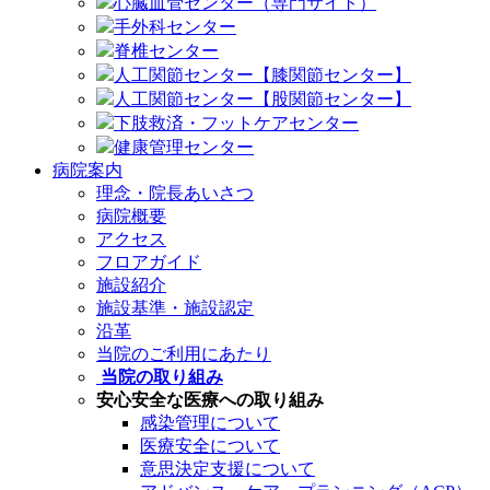
心臓血管センター（専門サイト）
手外科センター
脊椎センター
人工関節センター【膝関節センター】
人工関節センター【股関節センター】
下肢救済・フットケアセンター
健康管理センター
病院案内
理念・院長あいさつ
病院概要
アクセス
フロアガイド
施設紹介
施設基準・施設認定
沿革
当院のご利用にあたり
当院の取り組み
安心安全な医療への取り組み
感染管理について
医療安全について
意思決定支援について