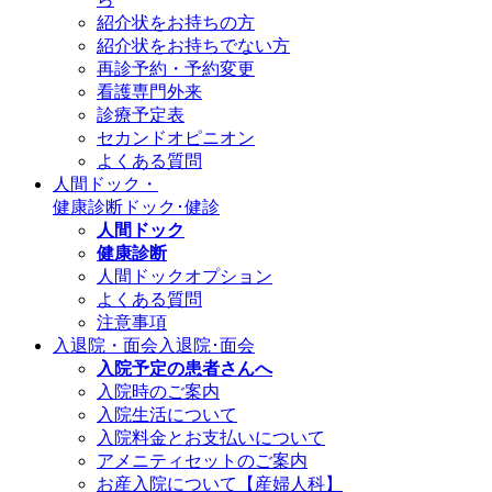
紹介状をお持ちの方
紹介状をお持ちでない方
再診予約・予約変更
看護専門外来
診療予定表
セカンドオピニオン
よくある質問
人間ドック・
健康診断
ドック･健診
人間ドック
健康診断
人間ドックオプション
よくある質問
注意事項
入退院・面会
入退院･面会
入院予定の患者さんへ
入院時のご案内
入院生活について
入院料金とお支払いについて
アメニティセットのご案内
お産入院について【産婦人科】