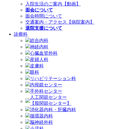
入院生活のご案内【動画】
面会について
面会時間について
交通案内・アクセス【病院案内】
退院支援について
診療科
総合内科
神経内科
心臓血管外科
産婦人科
皮膚科
眼科
リハビリテーション科
内視鏡センター
手外科センター
人工関節センター
【股関節センター】
消化器内科・肝臓内科
循環器内科
脳神経外科
小児科