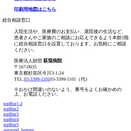
印刷用地図はこちら
総合相談窓口
入院生活や、医療費のお支払い、退院後の生活など、
患者さんやご家族のご相談にお応えできるよう本館1階
に総合相談窓口を設置しております。お気軽にご相談
ください。
医療法人財団
荻窪病院
〒167-0035
東京都杉並区今川3-1-24
TEL.
03-3399-1101
03-3399-1101
（代）
※おかけ間違いのないよう、番号をよくお確かめの
上、お電話ください。
topBnr1-2
topBnr2
topBnr3
topBnr4
topBnr5
nurseaid_banner