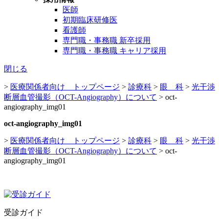
医師
初期臨床研修医
看護師
専門職・事務職 新卒採用
専門職・事務職 キャリア採用
閉じる
>
医療関係者向け トップページ
>
診療科
>
眼 科
>
光干渉
断層血管撮影（OCT-Angiography）について
>
oct-
angiography_img01
oct-angiography_img01
>
医療関係者向け トップページ
>
診療科
>
眼 科
>
光干渉
断層血管撮影（OCT-Angiography）について
>
oct-
angiography_img01
受診ガイド