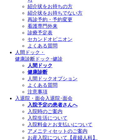
紹介状をお持ちの方
紹介状をお持ちでない方
再診予約・予約変更
看護専門外来
診療予定表
セカンドオピニオン
よくある質問
人間ドック・
健康診断
ドック･健診
人間ドック
健康診断
人間ドックオプション
よくある質問
注意事項
入退院・面会
入退院･面会
入院予定の患者さんへ
入院時のご案内
入院生活について
入院料金とお支払いについて
アメニティセットのご案内
お産入院について【産婦人科】