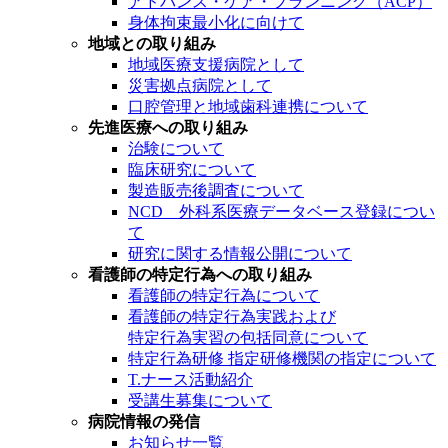
アドバンス・ケア・プランニング（ACP）
身体拘束最小化に向けて
地域との取り組み
地域医療支援病院として
災害拠点病院として
口腔管理と地域歯科連携について
先進医療への取り組み
治験について
臨床研究について
製造販売後調査について
NCD 外科系医療データベース登録につい
て
研究に関する情報公開について
看護師の特定行為への取り組み
看護師の特定行為について
看護師の特定行為実践および
特定行為実習の包括同意について
特定行為研修 指定研修機関の指定について
T.ナース活動紹介
受講生募集について
病院情報の発信
お知らせ一覧