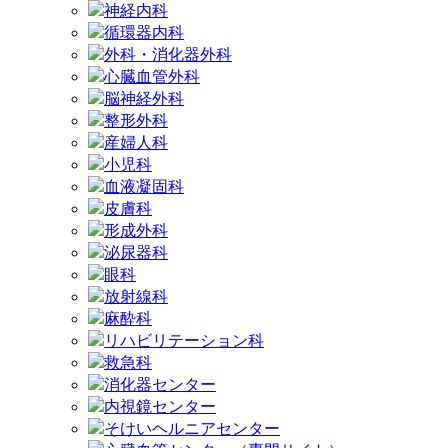
神経内科
循環器内科
外科・消化器外科
心臓血管外科
脳神経外科
整形外科
産婦人科
小児科
血液凝固科
皮膚科
形成外科
泌尿器科
眼科
放射線科
麻酔科
リハビリテーション科
救急科
消化器センター
内視鏡センター
そけいヘルニアセンター