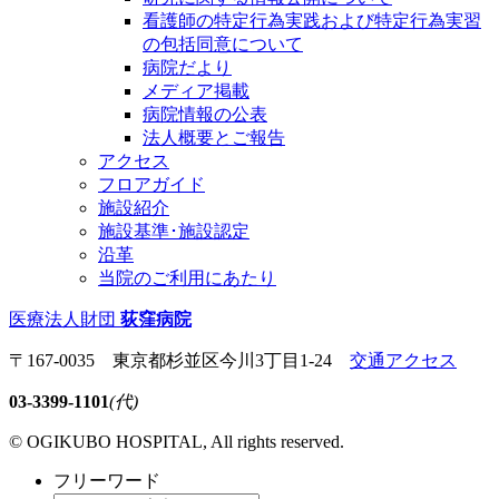
看護師の特定行為実践および特定行為実習
の包括同意について
病院だより
メディア掲載
病院情報の公表
法人概要とご報告
アクセス
フロアガイド
施設紹介
施設基準･施設認定
沿革
当院のご利用にあたり
医療法人財団
荻窪病院
〒167-0035 東京都杉並区今川3丁目1-24
交通アクセス
03-3399-1101
(代)
© OGIKUBO HOSPITAL, All rights reserved.
フリーワード