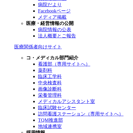
病院だより
Facebookページ
メディア掲載
医療・経営情報の公開
病院情報の公表
法人概要とご報告
医療関係者向けサイト
コ・メディカル部門紹介
看護部（専用サイトへ）
薬剤科
臨床工学科
中央検査科
画像診断科
栄養管理科
メディカルアシスタント室
臨床試験センター
訪問看護ステーション（専用サイトへ）
TQM推進部
地域連携室
採用情報