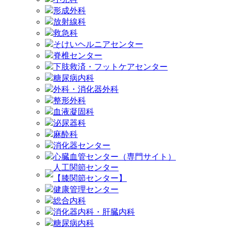
形成外科
放射線科
救急科
そけいヘルニアセンター
脊椎センター
下肢救済・フットケアセンター
糖尿病内科
外科・消化器外科
整形外科
血液凝固科
泌尿器科
麻酔科
消化器センター
心臓血管センター（専門サイト）
人工関節センター
【膝関節センター】
健康管理センター
総合内科
消化器内科・肝臓内科
糖尿病内科