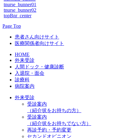
tnurse_bunner01
tnurse_bunner02
topBnr_center
Page Top
患者さん向けサイト
医療関係者向けサイト
HOME
外来受診
人間ドック・健康診断
入退院・面会
診療科
病院案内
外来受診
受診案内
（紹介状をお持ちの方）
受診案内
（紹介状をお持ちでない方）
再診予約・予約変更
セカンドオピニオン