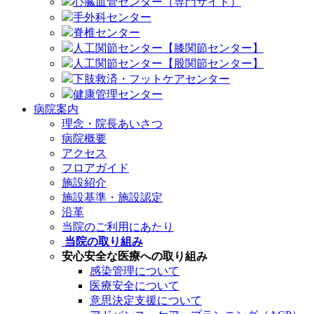
心臓血管センター（専門サイト）
手外科センター
脊椎センター
人工関節センター【膝関節センター】
人工関節センター【股関節センター】
下肢救済・フットケアセンター
健康管理センター
病院案内
理念・院長あいさつ
病院概要
アクセス
フロアガイド
施設紹介
施設基準・施設認定
沿革
当院のご利用にあたり
当院の取り組み
安心安全な医療への取り組み
感染管理について
医療安全について
意思決定支援について