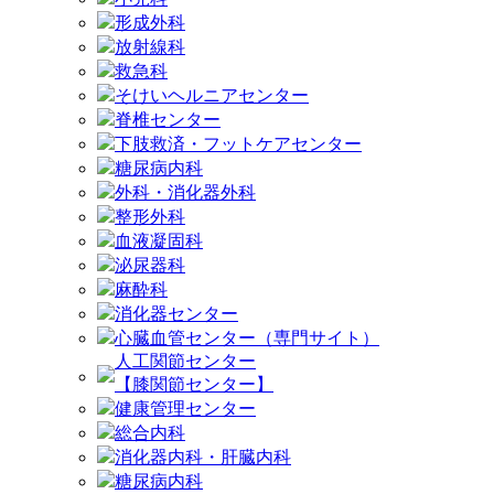
形成外科
放射線科
救急科
そけいヘルニアセンター
脊椎センター
下肢救済・フットケアセンター
糖尿病内科
外科・消化器外科
整形外科
血液凝固科
泌尿器科
麻酔科
消化器センター
心臓血管センター（専門サイト）
人工関節センター
【膝関節センター】
健康管理センター
総合内科
消化器内科・肝臓内科
糖尿病内科