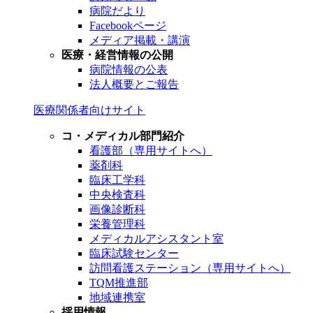
病院だより
Facebookページ
メディア掲載・講演
医療・経営情報の公開
病院情報の公表
法人概要とご報告
医療関係者向けサイト
コ・メディカル部門紹介
看護部（専用サイトへ）
薬剤科
臨床工学科
中央検査科
画像診断科
栄養管理科
メディカルアシスタント室
臨床試験センター
訪問看護ステーション（専用サイトへ）
TQM推進部
地域連携室
採用情報