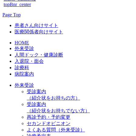
topBnr_center
Page Top
患者さん向けサイト
医療関係者向けサイト
HOME
外来受診
人間ドック・健康診断
入退院・面会
診療科
病院案内
外来受診
受診案内
（紹介状をお持ちの方）
受診案内
（紹介状をお持ちでない方）
再診予約・予約変更
セカンドオピニオン
よくある質問（外来受診）