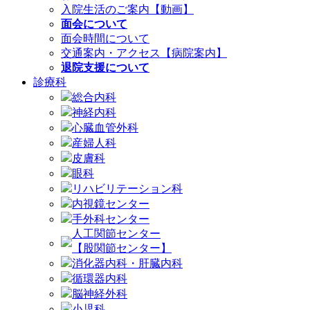
入院生活のご案内【動画】
面会について
面会時間について
交通案内・アクセス【病院案内】
退院支援について
診療科
総合内科
神経内科
心臓血管外科
産婦人科
皮膚科
眼科
リハビリテーション科
内視鏡センター
手外科センター
人工関節センター
【股関節センター】
消化器内科・肝臓内科
循環器内科
脳神経外科
小児科