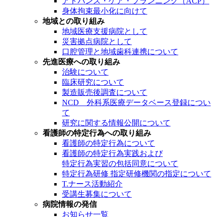
アドバンス・ケア・プランニング（ACP）
身体拘束最小化に向けて
地域との取り組み
地域医療支援病院として
災害拠点病院として
口腔管理と地域歯科連携について
先進医療への取り組み
治験について
臨床研究について
製造販売後調査について
NCD 外科系医療データベース登録につい
て
研究に関する情報公開について
看護師の特定行為への取り組み
看護師の特定行為について
看護師の特定行為実践および
特定行為実習の包括同意について
特定行為研修 指定研修機関の指定について
T.ナース活動紹介
受講生募集について
病院情報の発信
お知らせ一覧