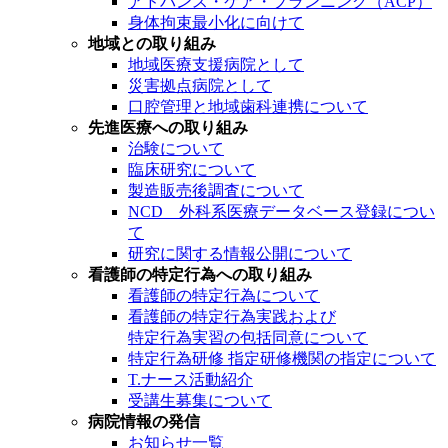
アドバンス・ケア・プランニング（ACP）
身体拘束最小化に向けて
地域との取り組み
地域医療支援病院として
災害拠点病院として
口腔管理と地域歯科連携について
先進医療への取り組み
治験について
臨床研究について
製造販売後調査について
NCD 外科系医療データベース登録につい
て
研究に関する情報公開について
看護師の特定行為への取り組み
看護師の特定行為について
看護師の特定行為実践および
特定行為実習の包括同意について
特定行為研修 指定研修機関の指定について
T.ナース活動紹介
受講生募集について
病院情報の発信
お知らせ一覧