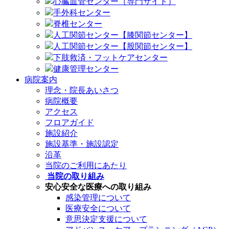
心臓血管センター（専門サイト）
手外科センター
脊椎センター
人工関節センター【膝関節センター】
人工関節センター【股関節センター】
下肢救済・フットケアセンター
健康管理センター
病院案内
理念・院長あいさつ
病院概要
アクセス
フロアガイド
施設紹介
施設基準・施設認定
沿革
当院のご利用にあたり
当院の取り組み
安心安全な医療への取り組み
感染管理について
医療安全について
意思決定支援について