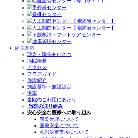
心臓血管センター（専門サイト）
手外科センター
脊椎センター
人工関節センター【膝関節センター】
人工関節センター【股関節センター】
下肢救済・フットケアセンター
健康管理センター
病院案内
理念・院長あいさつ
病院概要
アクセス
フロアガイド
施設紹介
施設基準・施設認定
沿革
当院のご利用にあたり
当院の取り組み
安心安全な医療への取り組み
感染管理について
医療安全について
意思決定支援について