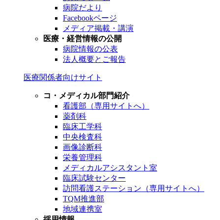
病院だより
Facebookページ
メディア掲載・講演
医療・経営情報の公開
病院情報の公表
法人概要とご報告
医療関係者向けサイト
コ・メディカル部門紹介
看護部（専用サイトへ）
薬剤科
臨床工学科
中央検査科
画像診断科
栄養管理科
メディカルアシスタント室
臨床試験センター
訪問看護ステーション（専用サイトへ）
TQM推進部
地域連携室
採用情報