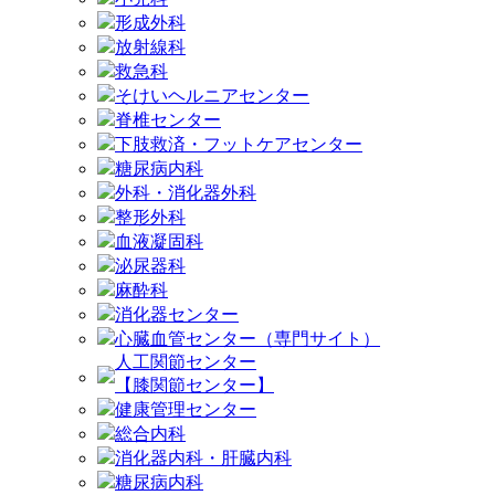
形成外科
放射線科
救急科
そけいヘルニアセンター
脊椎センター
下肢救済・フットケアセンター
糖尿病内科
外科・消化器外科
整形外科
血液凝固科
泌尿器科
麻酔科
消化器センター
心臓血管センター（専門サイト）
人工関節センター
【膝関節センター】
健康管理センター
総合内科
消化器内科・肝臓内科
糖尿病内科