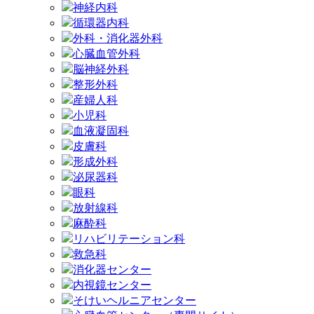
神経内科
循環器内科
外科・消化器外科
心臓血管外科
脳神経外科
整形外科
産婦人科
小児科
血液凝固科
皮膚科
形成外科
泌尿器科
眼科
放射線科
麻酔科
リハビリテーション科
救急科
消化器センター
内視鏡センター
そけいヘルニアセンター