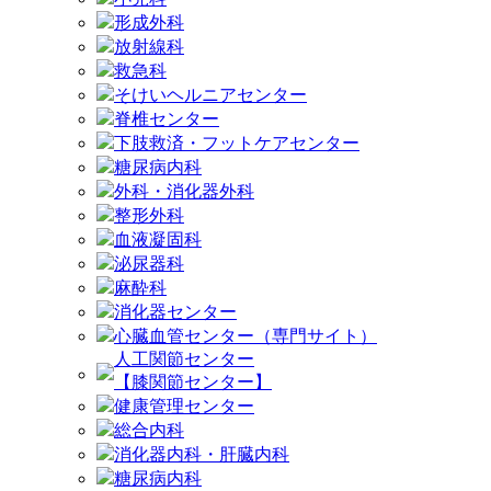
形成外科
放射線科
救急科
そけいヘルニアセンター
脊椎センター
下肢救済・フットケアセンター
糖尿病内科
外科・消化器外科
整形外科
血液凝固科
泌尿器科
麻酔科
消化器センター
心臓血管センター（専門サイト）
人工関節センター
【膝関節センター】
健康管理センター
総合内科
消化器内科・肝臓内科
糖尿病内科