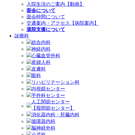
入院生活のご案内【動画】
面会について
面会時間について
交通案内・アクセス【病院案内】
退院支援について
診療科
総合内科
神経内科
心臓血管外科
産婦人科
皮膚科
眼科
リハビリテーション科
内視鏡センター
手外科センター
人工関節センター
【股関節センター】
消化器内科・肝臓内科
循環器内科
脳神経外科
小児科