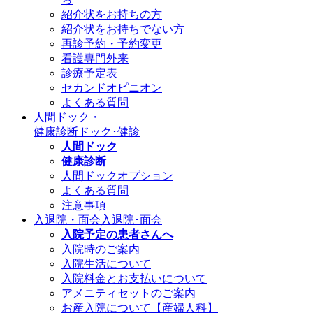
紹介状をお持ちの方
紹介状をお持ちでない方
再診予約・予約変更
看護専門外来
診療予定表
セカンドオピニオン
よくある質問
人間ドック・
健康診断
ドック･健診
人間ドック
健康診断
人間ドックオプション
よくある質問
注意事項
入退院・面会
入退院･面会
入院予定の患者さんへ
入院時のご案内
入院生活について
入院料金とお支払いについて
アメニティセットのご案内
お産入院について【産婦人科】