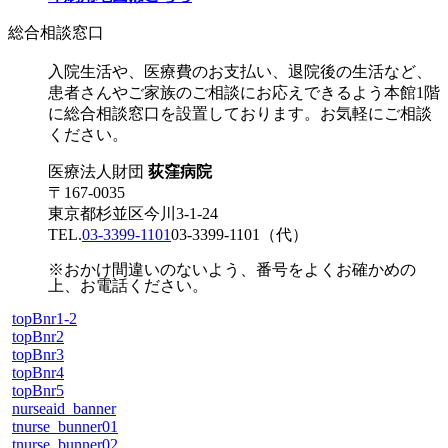
総合相談窓口
入院生活や、医療費のお支払い、退院後の生活など、
患者さんやご家族のご相談にお応えできるよう本館1階
に総合相談窓口を設置しております。お気軽にご相談
ください。
医療法人財団
荻窪病院
〒167-0035
東京都杉並区今川3-1-24
TEL.
03-3399-1101
03-3399-1101
（代）
※おかけ間違いのないよう、番号をよくお確かめの
上、お電話ください。
topBnr1-2
topBnr2
topBnr3
topBnr4
topBnr5
nurseaid_banner
tnurse_bunner01
tnurse_bunner02