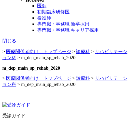
医師
初期臨床研修医
看護師
専門職・事務職 新卒採用
専門職・事務職 キャリア採用
閉じる
>
医療関係者向け トップページ
>
診療科
>
リハビリテーシ
ョン科
>
m_dep_main_sp_rehab_2020
m_dep_main_sp_rehab_2020
>
医療関係者向け トップページ
>
診療科
>
リハビリテーシ
ョン科
>
m_dep_main_sp_rehab_2020
受診ガイド