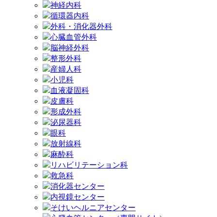
神経内科
循環器内科
外科・消化器外科
心臓血管外科
脳神経外科
整形外科
産婦人科
小児科
血液凝固科
皮膚科
形成外科
泌尿器科
眼科
放射線科
麻酔科
リハビリテーション科
救急科
消化器センター
内視鏡センター
そけいヘルニアセンター