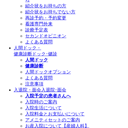
紹介状をお持ちの方
紹介状をお持ちでない方
再診予約・予約変更
看護専門外来
診療予定表
セカンドオピニオン
よくある質問
人間ドック・
健康診断
ドック･健診
人間ドック
健康診断
人間ドックオプション
よくある質問
注意事項
入退院・面会
入退院･面会
入院予定の患者さんへ
入院時のご案内
入院生活について
入院料金とお支払いについて
アメニティセットのご案内
お産入院について【産婦人科】