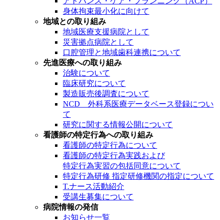
アドバンス・ケア・プランニング（ACP）
身体拘束最小化に向けて
地域との取り組み
地域医療支援病院として
災害拠点病院として
口腔管理と地域歯科連携について
先進医療への取り組み
治験について
臨床研究について
製造販売後調査について
NCD 外科系医療データベース登録につい
て
研究に関する情報公開について
看護師の特定行為への取り組み
看護師の特定行為について
看護師の特定行為実践および
特定行為実習の包括同意について
特定行為研修 指定研修機関の指定について
T.ナース活動紹介
受講生募集について
病院情報の発信
お知らせ一覧