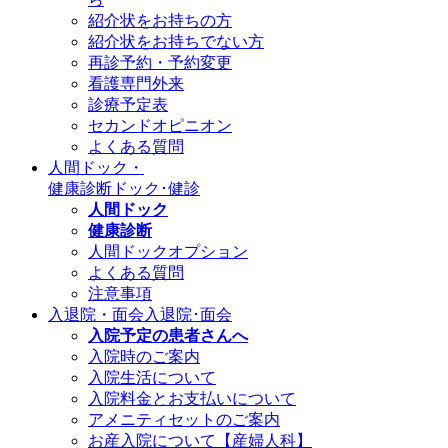
紹介状をお持ちの方
紹介状をお持ちでない方
再診予約・予約変更
看護専門外来
診療予定表
セカンドオピニオン
よくある質問
人間ドック・
健康診断
ドック･健診
人間ドック
健康診断
人間ドックオプション
よくある質問
注意事項
入退院・面会
入退院･面会
入院予定の患者さんへ
入院時のご案内
入院生活について
入院料金とお支払いについて
アメニティセットのご案内
お産入院について【産婦人科】