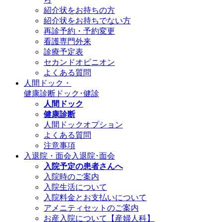
紹介状をお持ちの方
紹介状をお持ちでない方
再診予約・予約変更
看護専門外来
診療予定表
セカンドオピニオン
よくある質問
人間ドック・
健康診断
ドック･健診
人間ドック
健康診断
人間ドックオプション
よくある質問
注意事項
入退院・面会
入退院･面会
入院予定の患者さんへ
入院時のご案内
入院生活について
入院料金とお支払いについて
アメニティセットのご案内
お産入院について【産婦人科】