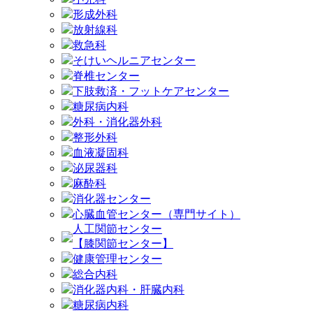
形成外科
放射線科
救急科
そけいヘルニアセンター
脊椎センター
下肢救済・フットケアセンター
糖尿病内科
外科・消化器外科
整形外科
血液凝固科
泌尿器科
麻酔科
消化器センター
心臓血管センター（専門サイト）
人工関節センター
【膝関節センター】
健康管理センター
総合内科
消化器内科・肝臓内科
糖尿病内科