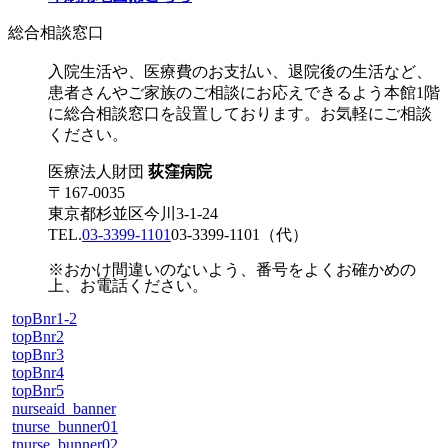
総合相談窓口
入院生活や、医療費のお支払い、退院後の生活など、
患者さんやご家族のご相談にお応えできるよう本館1階
に総合相談窓口を設置しております。お気軽にご相談
ください。
医療法人財団
荻窪病院
〒167-0035
東京都杉並区今川3-1-24
TEL.
03-3399-1101
03-3399-1101
（代）
※おかけ間違いのないよう、番号をよくお確かめの
上、お電話ください。
topBnr1-2
topBnr2
topBnr3
topBnr4
topBnr5
nurseaid_banner
tnurse_bunner01
tnurse_bunner02