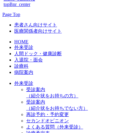
topBnr_center
Page Top
患者さん向けサイト
医療関係者向けサイト
HOME
外来受診
人間ドック・健康診断
入退院・面会
診療科
病院案内
外来受診
受診案内
（紹介状をお持ちの方）
受診案内
（紹介状をお持ちでない方）
再診予約・予約変更
セカンドオピニオン
よくある質問（外来受診）