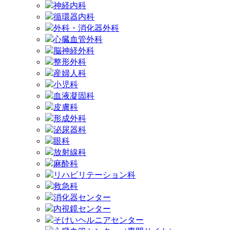
神経内科
循環器内科
外科・消化器外科
心臓血管外科
脳神経外科
整形外科
産婦人科
小児科
血液凝固科
皮膚科
形成外科
泌尿器科
眼科
放射線科
麻酔科
リハビリテーション科
救急科
消化器センター
内視鏡センター
そけいヘルニアセンター