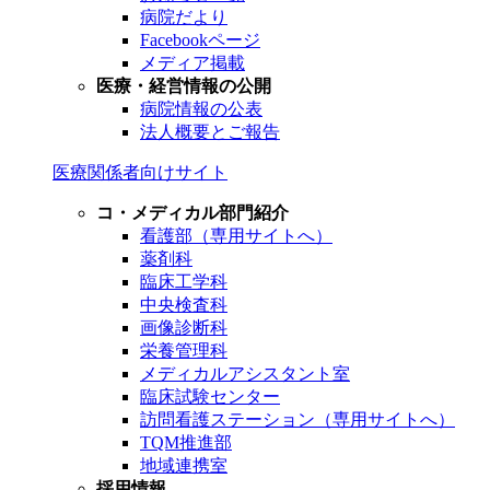
病院だより
Facebookページ
メディア掲載
医療・経営情報の公開
病院情報の公表
法人概要とご報告
医療関係者向けサイト
コ・メディカル部門紹介
看護部（専用サイトへ）
薬剤科
臨床工学科
中央検査科
画像診断科
栄養管理科
メディカルアシスタント室
臨床試験センター
訪問看護ステーション（専用サイトへ）
TQM推進部
地域連携室
採用情報