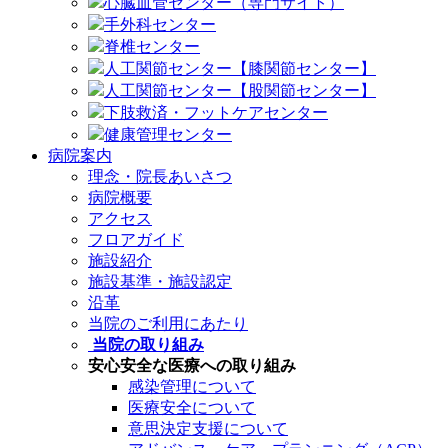
心臓血管センター（専門サイト）
手外科センター
脊椎センター
人工関節センター【膝関節センター】
人工関節センター【股関節センター】
下肢救済・フットケアセンター
健康管理センター
病院案内
理念・院長あいさつ
病院概要
アクセス
フロアガイド
施設紹介
施設基準・施設認定
沿革
当院のご利用にあたり
当院の取り組み
安心安全な医療への取り組み
感染管理について
医療安全について
意思決定支援について