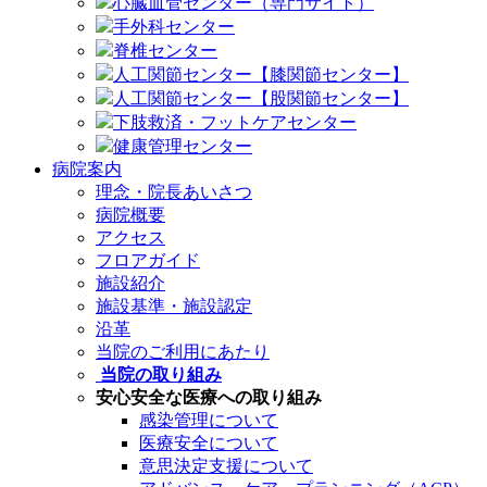
心臓血管センター（専門サイト）
手外科センター
脊椎センター
人工関節センター【膝関節センター】
人工関節センター【股関節センター】
下肢救済・フットケアセンター
健康管理センター
病院案内
理念・院長あいさつ
病院概要
アクセス
フロアガイド
施設紹介
施設基準・施設認定
沿革
当院のご利用にあたり
当院の取り組み
安心安全な医療への取り組み
感染管理について
医療安全について
意思決定支援について