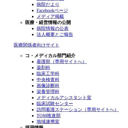
病院だより
Facebookページ
メディア掲載
医療・経営情報の公開
病院情報の公表
法人概要とご報告
医療関係者向けサイト
コ・メディカル部門紹介
看護部（専用サイトへ）
薬剤科
臨床工学科
中央検査科
画像診断科
栄養管理科
メディカルアシスタント室
臨床試験センター
訪問看護ステーション（専用サイトへ）
TQM推進部
地域連携室
採用情報