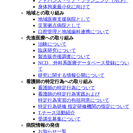
アドバンス・ケア・プランニング（ACP）
身体拘束最小化に向けて
地域との取り組み
地域医療支援病院として
災害拠点病院として
口腔管理と地域歯科連携について
先進医療への取り組み
治験について
臨床研究について
製造販売後調査について
NCD 外科系医療データベース登録につい
て
研究に関する情報公開について
看護師の特定行為への取り組み
看護師の特定行為について
看護師の特定行為実践および
特定行為実習の包括同意について
特定行為研修 指定研修機関の指定について
T.ナース活動紹介
受講生募集について
病院情報の発信
お知らせ一覧