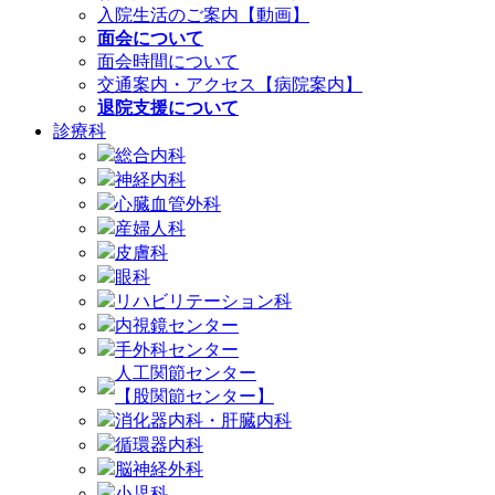
入院生活のご案内【動画】
面会について
面会時間について
交通案内・アクセス【病院案内】
退院支援について
診療科
総合内科
神経内科
心臓血管外科
産婦人科
皮膚科
眼科
リハビリテーション科
内視鏡センター
手外科センター
人工関節センター
【股関節センター】
消化器内科・肝臓内科
循環器内科
脳神経外科
小児科