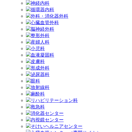
神経内科
循環器内科
外科・消化器外科
心臓血管外科
脳神経外科
整形外科
産婦人科
小児科
血液凝固科
皮膚科
形成外科
泌尿器科
眼科
放射線科
麻酔科
リハビリテーション科
救急科
消化器センター
内視鏡センター
そけいヘルニアセンター