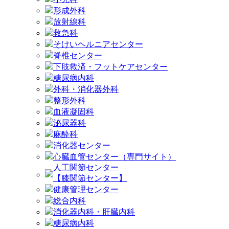
形成外科
放射線科
救急科
そけいヘルニアセンター
脊椎センター
下肢救済・フットケアセンター
糖尿病内科
外科・消化器外科
整形外科
血液凝固科
泌尿器科
麻酔科
消化器センター
心臓血管センター（専門サイト）
人工関節センター
【膝関節センター】
健康管理センター
総合内科
消化器内科・肝臓内科
糖尿病内科