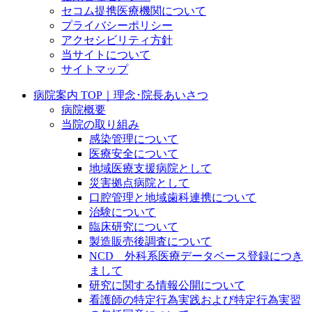
セコム提携医療機関について
プライバシーポリシー
アクセシビリティ方針
当サイトについて
サイトマップ
病院案内 TOP｜理念･院長あいさつ
病院概要
当院の取り組み
感染管理について
医療安全について
地域医療支援病院として
災害拠点病院として
口腔管理と地域歯科連携について
治験について
臨床研究について
製造販売後調査について
NCD 外科系医療データベース登録につき
まして
研究に関する情報公開について
看護師の特定行為実践および特定行為実習