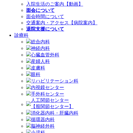
入院生活のご案内【動画】
面会について
面会時間について
交通案内・アクセス【病院案内】
退院支援について
診療科
総合内科
神経内科
心臓血管外科
産婦人科
皮膚科
眼科
リハビリテーション科
内視鏡センター
手外科センター
人工関節センター
【股関節センター】
消化器内科・肝臓内科
循環器内科
脳神経外科
小児科