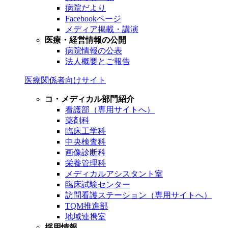
病院だより
Facebookページ
メディア掲載・講演
医療・経営情報の公開
病院情報の公表
法人概要とご報告
医療関係者向けサイト
コ・メディカル部門紹介
看護部（専用サイトへ）
薬剤科
臨床工学科
中央検査科
画像診断科
栄養管理科
メディカルアシスタント室
臨床試験センター
訪問看護ステーション（専用サイトへ）
TQM推進部
地域連携室
採用情報