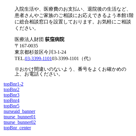
入院生活や、医療費のお支払い、退院後の生活など、
患者さんやご家族のご相談にお応えできるよう本館1階
に総合相談窓口を設置しております。お気軽にご相談
ください。
医療法人財団
荻窪病院
〒167-0035
東京都杉並区今川3-1-24
TEL.
03-3399-1101
03-3399-1101
（代）
※おかけ間違いのないよう、番号をよくお確かめの
上、お電話ください。
topBnr1-2
topBnr2
topBnr3
topBnr4
topBnr5
nurseaid_banner
tnurse_bunner01
tnurse_bunner02
topBnr_center