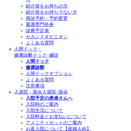
紹介状をお持ちの方
紹介状をお持ちでない方
再診予約・予約変更
看護専門外来
診療予定表
セカンドオピニオン
よくある質問
人間ドック・
健康診断
ドック･健診
人間ドック
健康診断
人間ドックオプション
よくある質問
注意事項
入退院・面会
入退院･面会
入院予定の患者さんへ
入院時のご案内
入院生活について
入院料金とお支払いについて
アメニティセットのご案内
お産入院について【産婦人科】