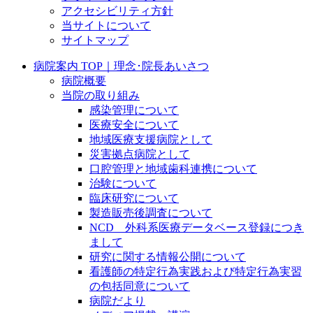
アクセシビリティ方針
当サイトについて
サイトマップ
病院案内 TOP｜理念･院長あいさつ
病院概要
当院の取り組み
感染管理について
医療安全について
地域医療支援病院として
災害拠点病院として
口腔管理と地域歯科連携について
治験について
臨床研究について
製造販売後調査について
NCD 外科系医療データベース登録につき
まして
研究に関する情報公開について
看護師の特定行為実践および特定行為実習
の包括同意について
病院だより