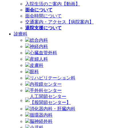
入院生活のご案内【動画】
面会について
面会時間について
交通案内・アクセス【病院案内】
退院支援について
診療科
総合内科
神経内科
心臓血管外科
産婦人科
皮膚科
眼科
リハビリテーション科
内視鏡センター
手外科センター
人工関節センター
【股関節センター】
消化器内科・肝臓内科
循環器内科
脳神経外科
小児科