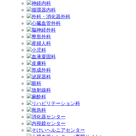
神経内科
循環器内科
外科・消化器外科
心臓血管外科
脳神経外科
整形外科
産婦人科
小児科
血液凝固科
皮膚科
形成外科
泌尿器科
眼科
放射線科
麻酔科
リハビリテーション科
救急科
消化器センター
内視鏡センター
そけいヘルニアセンター