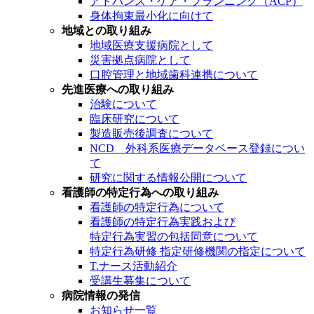
アドバンス・ケア・プランニング（ACP）
身体拘束最小化に向けて
地域との取り組み
地域医療支援病院として
災害拠点病院として
口腔管理と地域歯科連携について
先進医療への取り組み
治験について
臨床研究について
製造販売後調査について
NCD 外科系医療データベース登録につい
て
研究に関する情報公開について
看護師の特定行為への取り組み
看護師の特定行為について
看護師の特定行為実践および
特定行為実習の包括同意について
特定行為研修 指定研修機関の指定について
T.ナース活動紹介
受講生募集について
病院情報の発信
お知らせ一覧