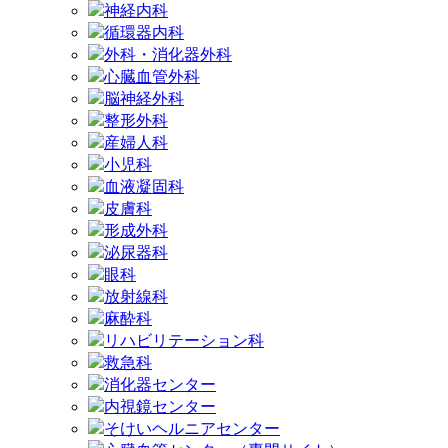
神経内科
循環器内科
外科・消化器外科
心臓血管外科
脳神経外科
整形外科
産婦人科
小児科
血液凝固科
皮膚科
形成外科
泌尿器科
眼科
放射線科
麻酔科
リハビリテーション科
救急科
消化器センター
内視鏡センター
そけいヘルニアセンター