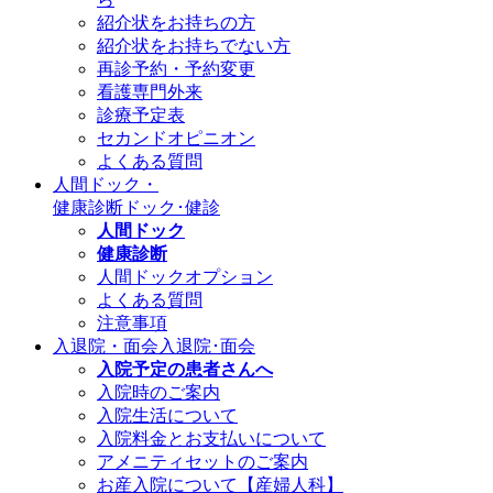
紹介状をお持ちの方
紹介状をお持ちでない方
再診予約・予約変更
看護専門外来
診療予定表
セカンドオピニオン
よくある質問
人間ドック・
健康診断
ドック･健診
人間ドック
健康診断
人間ドックオプション
よくある質問
注意事項
入退院・面会
入退院･面会
入院予定の患者さんへ
入院時のご案内
入院生活について
入院料金とお支払いについて
アメニティセットのご案内
お産入院について【産婦人科】