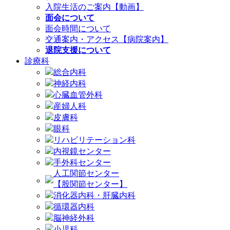
入院生活のご案内【動画】
面会について
面会時間について
交通案内・アクセス【病院案内】
退院支援について
診療科
総合内科
神経内科
心臓血管外科
産婦人科
皮膚科
眼科
リハビリテーション科
内視鏡センター
手外科センター
人工関節センター
【股関節センター】
消化器内科・肝臓内科
循環器内科
脳神経外科
小児科