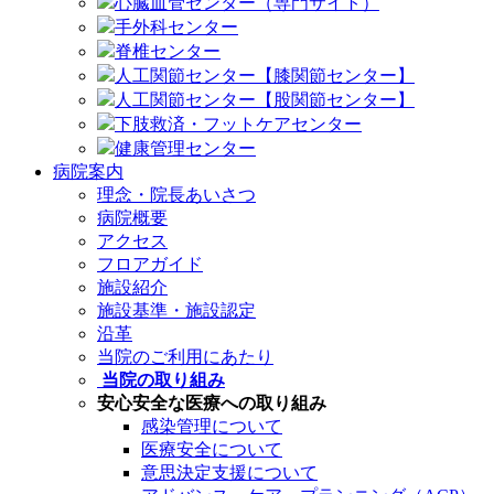
心臓血管センター（専門サイト）
手外科センター
脊椎センター
人工関節センター【膝関節センター】
人工関節センター【股関節センター】
下肢救済・フットケアセンター
健康管理センター
病院案内
理念・院長あいさつ
病院概要
アクセス
フロアガイド
施設紹介
施設基準・施設認定
沿革
当院のご利用にあたり
当院の取り組み
安心安全な医療への取り組み
感染管理について
医療安全について
意思決定支援について