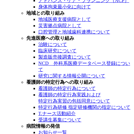
アドバンス・ケア・プランニング（ACP）
身体拘束最小化に向けて
地域との取り組み
地域医療支援病院として
災害拠点病院として
口腔管理と地域歯科連携について
先進医療への取り組み
治験について
臨床研究について
製造販売後調査について
NCD 外科系医療データベース登録につい
て
研究に関する情報公開について
看護師の特定行為への取り組み
看護師の特定行為について
看護師の特定行為実践および
特定行為実習の包括同意について
特定行為研修 指定研修機関の指定について
T.ナース活動紹介
受講生募集について
病院情報の発信
お知らせ一覧