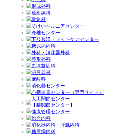
形成外科
放射線科
救急科
そけいヘルニアセンター
脊椎センター
下肢救済・フットケアセンター
糖尿病内科
外科・消化器外科
整形外科
血液凝固科
泌尿器科
麻酔科
消化器センター
心臓血管センター（専門サイト）
人工関節センター
【膝関節センター】
健康管理センター
総合内科
消化器内科・肝臓内科
糖尿病内科