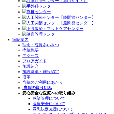
心臓血管センター（専門サイト）
手外科センター
脊椎センター
人工関節センター【膝関節センター】
人工関節センター【股関節センター】
下肢救済・フットケアセンター
健康管理センター
病院案内
理念・院長あいさつ
病院概要
アクセス
フロアガイド
施設紹介
施設基準・施設認定
沿革
当院のご利用にあたり
当院の取り組み
安心安全な医療への取り組み
感染管理について
医療安全について
意思決定支援について