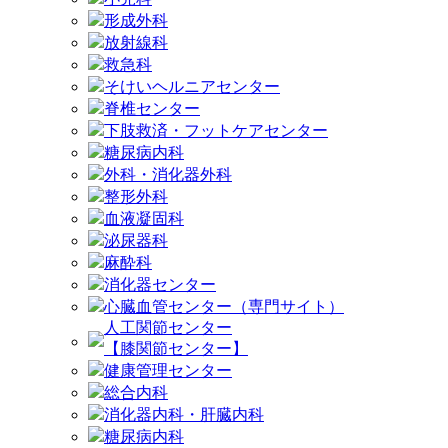
形成外科
放射線科
救急科
そけいヘルニアセンター
脊椎センター
下肢救済・フットケアセンター
糖尿病内科
外科・消化器外科
整形外科
血液凝固科
泌尿器科
麻酔科
消化器センター
心臓血管センター（専門サイト）
人工関節センター
【膝関節センター】
健康管理センター
総合内科
消化器内科・肝臓内科
糖尿病内科