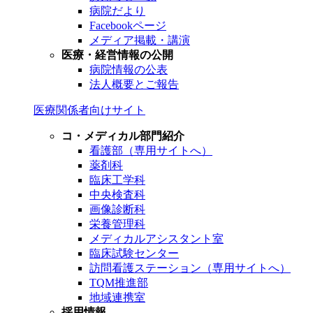
病院だより
Facebookページ
メディア掲載・講演
医療・経営情報の公開
病院情報の公表
法人概要とご報告
医療関係者向けサイト
コ・メディカル部門紹介
看護部（専用サイトへ）
薬剤科
臨床工学科
中央検査科
画像診断科
栄養管理科
メディカルアシスタント室
臨床試験センター
訪問看護ステーション（専用サイトへ）
TQM推進部
地域連携室
採用情報