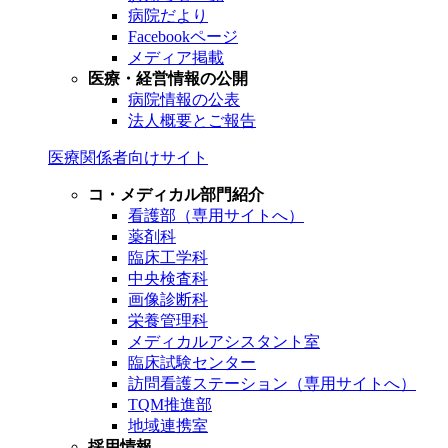
病院だより
Facebookページ
メディア掲載
医療・経営情報の公開
病院情報の公表
法人概要とご報告
医療関係者向けサイト
コ・メディカル部門紹介
看護部（専用サイトへ）
薬剤科
臨床工学科
中央検査科
画像診断科
栄養管理科
メディカルアシスタント室
臨床試験センター
訪問看護ステーション（専用サイトへ）
TQM推進部
地域連携室
採用情報