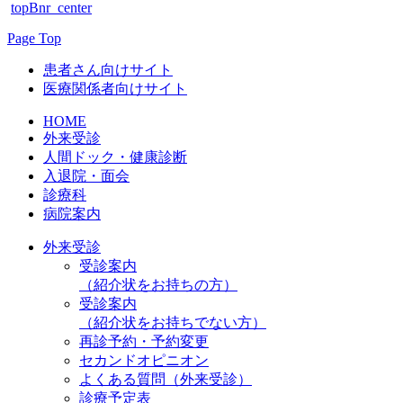
topBnr_center
Page Top
患者さん向けサイト
医療関係者向けサイト
HOME
外来受診
人間ドック・健康診断
入退院・面会
診療科
病院案内
外来受診
受診案内
（紹介状をお持ちの方）
受診案内
（紹介状をお持ちでない方）
再診予約・予約変更
セカンドオピニオン
よくある質問（外来受診）
診療予定表