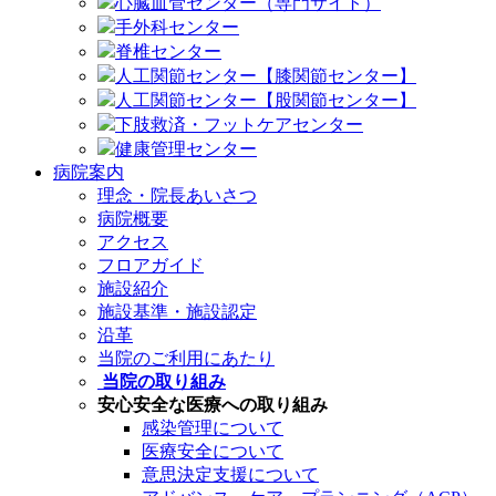
心臓血管センター（専門サイト）
手外科センター
脊椎センター
人工関節センター【膝関節センター】
人工関節センター【股関節センター】
下肢救済・フットケアセンター
健康管理センター
病院案内
理念・院長あいさつ
病院概要
アクセス
フロアガイド
施設紹介
施設基準・施設認定
沿革
当院のご利用にあたり
当院の取り組み
安心安全な医療への取り組み
感染管理について
医療安全について
意思決定支援について