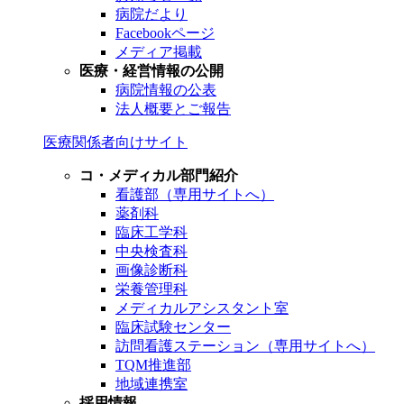
病院だより
Facebookページ
メディア掲載
医療・経営情報の公開
病院情報の公表
法人概要とご報告
医療関係者向けサイト
コ・メディカル部門紹介
看護部（専用サイトへ）
薬剤科
臨床工学科
中央検査科
画像診断科
栄養管理科
メディカルアシスタント室
臨床試験センター
訪問看護ステーション（専用サイトへ）
TQM推進部
地域連携室
採用情報