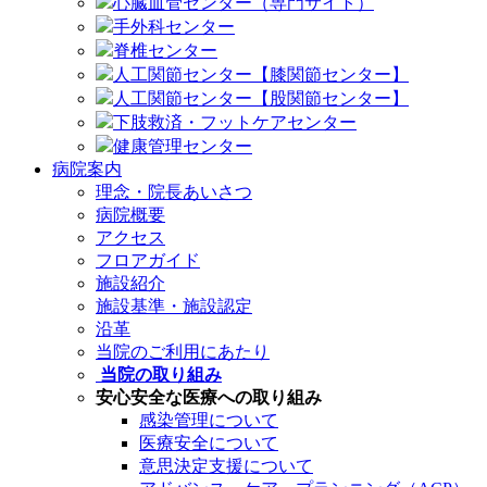
心臓血管センター（専門サイト）
手外科センター
脊椎センター
人工関節センター【膝関節センター】
人工関節センター【股関節センター】
下肢救済・フットケアセンター
健康管理センター
病院案内
理念・院長あいさつ
病院概要
アクセス
フロアガイド
施設紹介
施設基準・施設認定
沿革
当院のご利用にあたり
当院の取り組み
安心安全な医療への取り組み
感染管理について
医療安全について
意思決定支援について