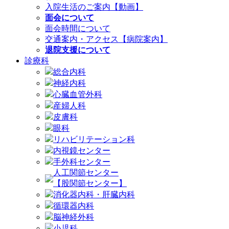
入院生活のご案内【動画】
面会について
面会時間について
交通案内・アクセス【病院案内】
退院支援について
診療科
総合内科
神経内科
心臓血管外科
産婦人科
皮膚科
眼科
リハビリテーション科
内視鏡センター
手外科センター
人工関節センター
【股関節センター】
消化器内科・肝臓内科
循環器内科
脳神経外科
小児科