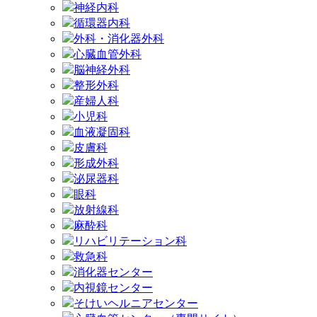
神経内科
循環器内科
外科・消化器外科
心臓血管外科
脳神経外科
整形外科
産婦人科
小児科
血液凝固科
皮膚科
形成外科
泌尿器科
眼科
放射線科
麻酔科
リハビリテーション科
救急科
消化器センター
内視鏡センター
そけいヘルニアセンター