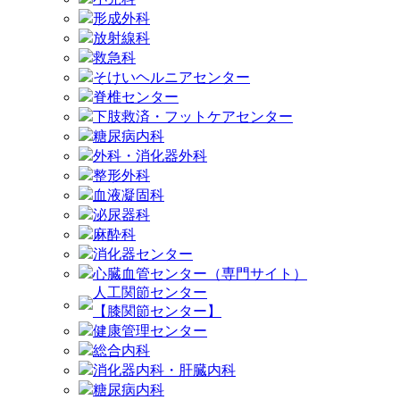
形成外科
放射線科
救急科
そけいヘルニアセンター
脊椎センター
下肢救済・フットケアセンター
糖尿病内科
外科・消化器外科
整形外科
血液凝固科
泌尿器科
麻酔科
消化器センター
心臓血管センター（専門サイト）
人工関節センター
【膝関節センター】
健康管理センター
総合内科
消化器内科・肝臓内科
糖尿病内科