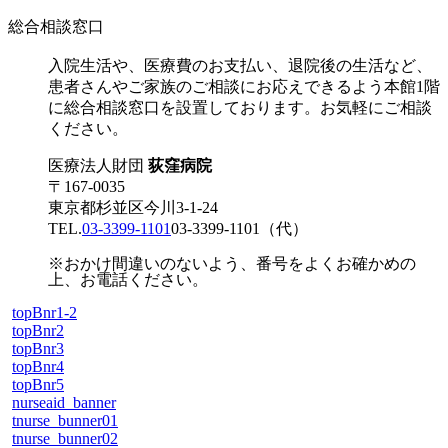
総合相談窓口
入院生活や、医療費のお支払い、退院後の生活など、
患者さんやご家族のご相談にお応えできるよう本館1階
に総合相談窓口を設置しております。お気軽にご相談
ください。
医療法人財団
荻窪病院
〒167-0035
東京都杉並区今川3-1-24
TEL.
03-3399-1101
03-3399-1101
（代）
※おかけ間違いのないよう、番号をよくお確かめの
上、お電話ください。
topBnr1-2
topBnr2
topBnr3
topBnr4
topBnr5
nurseaid_banner
tnurse_bunner01
tnurse_bunner02