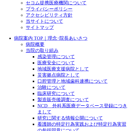
セコム提携医療機関について
プライバシーポリシー
アクセシビリティ方針
当サイトについて
サイトマップ
病院案内 TOP｜理念･院長あいさつ
病院概要
当院の取り組み
感染管理について
医療安全について
地域医療支援病院として
災害拠点病院として
口腔管理と地域歯科連携について
治験について
臨床研究について
製造販売後調査について
NCD 外科系医療データベース登録につき
まして
研究に関する情報公開について
看護師の特定行為実践および特定行為実習
の包括同意について