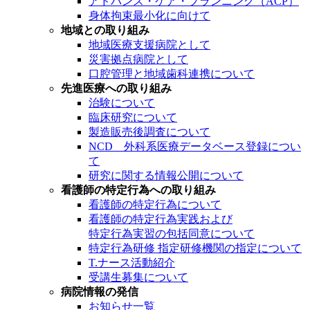
アドバンス・ケア・プランニング（ACP）
身体拘束最小化に向けて
地域との取り組み
地域医療支援病院として
災害拠点病院として
口腔管理と地域歯科連携について
先進医療への取り組み
治験について
臨床研究について
製造販売後調査について
NCD 外科系医療データベース登録につい
て
研究に関する情報公開について
看護師の特定行為への取り組み
看護師の特定行為について
看護師の特定行為実践および
特定行為実習の包括同意について
特定行為研修 指定研修機関の指定について
T.ナース活動紹介
受講生募集について
病院情報の発信
お知らせ一覧