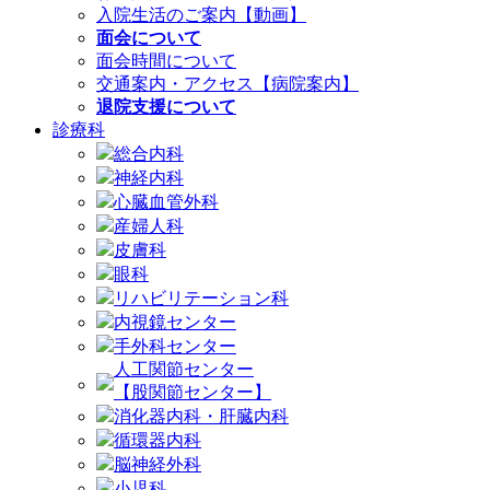
入院生活のご案内【動画】
面会について
面会時間について
交通案内・アクセス【病院案内】
退院支援について
診療科
総合内科
神経内科
心臓血管外科
産婦人科
皮膚科
眼科
リハビリテーション科
内視鏡センター
手外科センター
人工関節センター
【股関節センター】
消化器内科・肝臓内科
循環器内科
脳神経外科
小児科