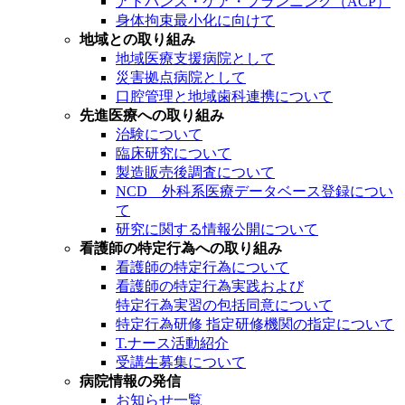
アドバンス・ケア・プランニング（ACP）
身体拘束最小化に向けて
地域との取り組み
地域医療支援病院として
災害拠点病院として
口腔管理と地域歯科連携について
先進医療への取り組み
治験について
臨床研究について
製造販売後調査について
NCD 外科系医療データベース登録につい
て
研究に関する情報公開について
看護師の特定行為への取り組み
看護師の特定行為について
看護師の特定行為実践および
特定行為実習の包括同意について
特定行為研修 指定研修機関の指定について
T.ナース活動紹介
受講生募集について
病院情報の発信
お知らせ一覧