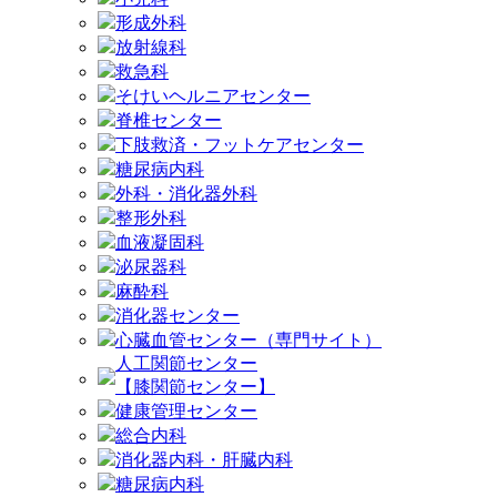
形成外科
放射線科
救急科
そけいヘルニアセンター
脊椎センター
下肢救済・フットケアセンター
糖尿病内科
外科・消化器外科
整形外科
血液凝固科
泌尿器科
麻酔科
消化器センター
心臓血管センター（専門サイト）
人工関節センター
【膝関節センター】
健康管理センター
総合内科
消化器内科・肝臓内科
糖尿病内科