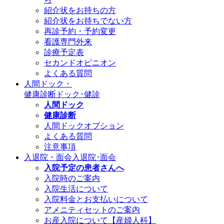
紹介状をお持ちの方
紹介状をお持ちでない方
再診予約・予約変更
看護専門外来
診療予定表
セカンドオピニオン
よくある質問
人間ドック・
健康診断
ドック･健診
人間ドック
健康診断
人間ドックオプション
よくある質問
注意事項
入退院・面会
入退院･面会
入院予定の患者さんへ
入院時のご案内
入院生活について
入院料金とお支払いについて
アメニティセットのご案内
お産入院について【産婦人科】