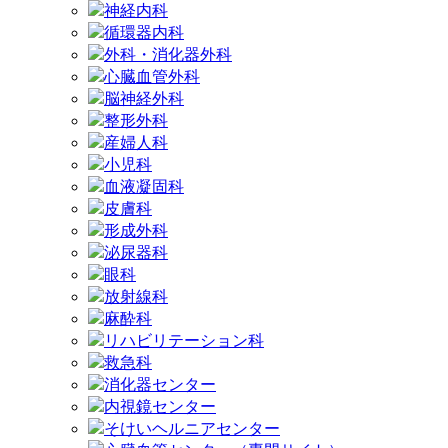
神経内科
循環器内科
外科・消化器外科
心臓血管外科
脳神経外科
整形外科
産婦人科
小児科
血液凝固科
皮膚科
形成外科
泌尿器科
眼科
放射線科
麻酔科
リハビリテーション科
救急科
消化器センター
内視鏡センター
そけいヘルニアセンター