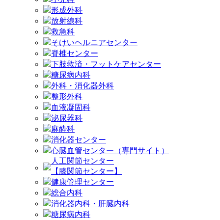
形成外科
放射線科
救急科
そけいヘルニアセンター
脊椎センター
下肢救済・フットケアセンター
糖尿病内科
外科・消化器外科
整形外科
血液凝固科
泌尿器科
麻酔科
消化器センター
心臓血管センター（専門サイト）
人工関節センター
【膝関節センター】
健康管理センター
総合内科
消化器内科・肝臓内科
糖尿病内科