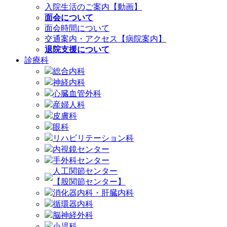
入院生活のご案内【動画】
面会について
面会時間について
交通案内・アクセス【病院案内】
退院支援について
診療科
総合内科
神経内科
心臓血管外科
産婦人科
皮膚科
眼科
リハビリテーション科
内視鏡センター
手外科センター
人工関節センター
【股関節センター】
消化器内科・肝臓内科
循環器内科
脳神経外科
小児科