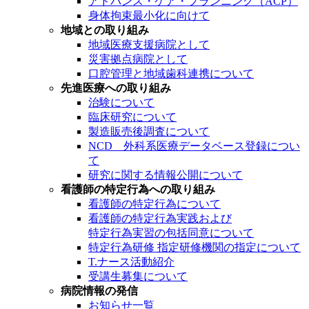
アドバンス・ケア・プランニング（ACP）
身体拘束最小化に向けて
地域との取り組み
地域医療支援病院として
災害拠点病院として
口腔管理と地域歯科連携について
先進医療への取り組み
治験について
臨床研究について
製造販売後調査について
NCD 外科系医療データベース登録につい
て
研究に関する情報公開について
看護師の特定行為への取り組み
看護師の特定行為について
看護師の特定行為実践および
特定行為実習の包括同意について
特定行為研修 指定研修機関の指定について
T.ナース活動紹介
受講生募集について
病院情報の発信
お知らせ一覧