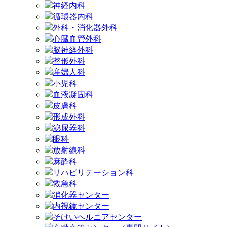
神経内科
循環器内科
外科・消化器外科
心臓血管外科
脳神経外科
整形外科
産婦人科
小児科
血液凝固科
皮膚科
形成外科
泌尿器科
眼科
放射線科
麻酔科
リハビリテーション科
救急科
消化器センター
内視鏡センター
そけいヘルニアセンター