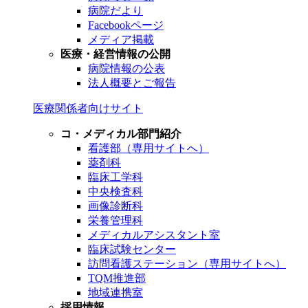
病院だより
Facebookページ
メディア掲載
医療・経営情報の公開
病院情報の公表
法人概要とご報告
医療関係者向けサイト
コ・メディカル部門紹介
看護部（専用サイトへ）
薬剤科
臨床工学科
中央検査科
画像診断科
栄養管理科
メディカルアシスタント室
臨床試験センター
訪問看護ステーション（専用サイトへ）
TQM推進部
地域連携室
採用情報