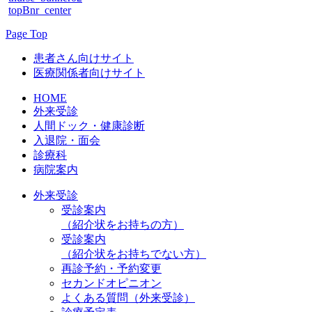
topBnr_center
Page Top
患者さん向けサイト
医療関係者向けサイト
HOME
外来受診
人間ドック・健康診断
入退院・面会
診療科
病院案内
外来受診
受診案内
（紹介状をお持ちの方）
受診案内
（紹介状をお持ちでない方）
再診予約・予約変更
セカンドオピニオン
よくある質問（外来受診）