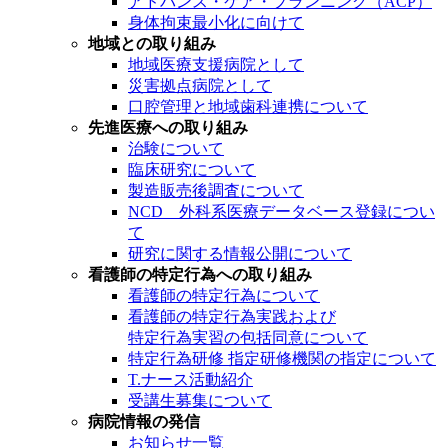
アドバンス・ケア・プランニング（ACP）
身体拘束最小化に向けて
地域との取り組み
地域医療支援病院として
災害拠点病院として
口腔管理と地域歯科連携について
先進医療への取り組み
治験について
臨床研究について
製造販売後調査について
NCD 外科系医療データベース登録につい
て
研究に関する情報公開について
看護師の特定行為への取り組み
看護師の特定行為について
看護師の特定行為実践および
特定行為実習の包括同意について
特定行為研修 指定研修機関の指定について
T.ナース活動紹介
受講生募集について
病院情報の発信
お知らせ一覧