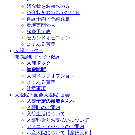
紹介状をお持ちの方
紹介状をお持ちでない方
再診予約・予約変更
看護専門外来
診療予定表
セカンドオピニオン
よくある質問
人間ドック・
健康診断
ドック･健診
人間ドック
健康診断
人間ドックオプション
よくある質問
注意事項
入退院・面会
入退院･面会
入院予定の患者さんへ
入院時のご案内
入院生活について
入院料金とお支払いについて
アメニティセットのご案内
お産入院について【産婦人科】