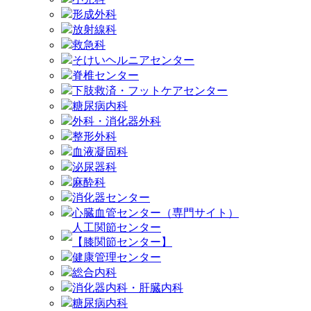
形成外科
放射線科
救急科
そけいヘルニアセンター
脊椎センター
下肢救済・フットケアセンター
糖尿病内科
外科・消化器外科
整形外科
血液凝固科
泌尿器科
麻酔科
消化器センター
心臓血管センター（専門サイト）
人工関節センター
【膝関節センター】
健康管理センター
総合内科
消化器内科・肝臓内科
糖尿病内科