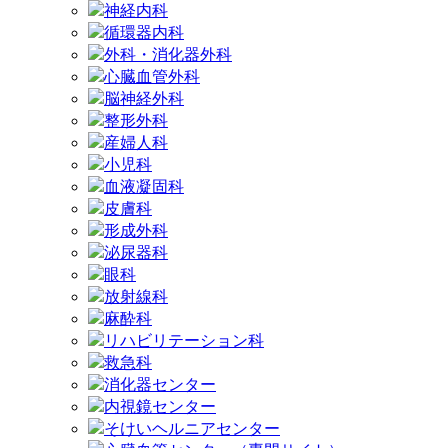
神経内科
循環器内科
外科・消化器外科
心臓血管外科
脳神経外科
整形外科
産婦人科
小児科
血液凝固科
皮膚科
形成外科
泌尿器科
眼科
放射線科
麻酔科
リハビリテーション科
救急科
消化器センター
内視鏡センター
そけいヘルニアセンター