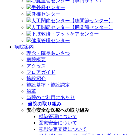
心臓血管センター（専門サイト）
手外科センター
脊椎センター
人工関節センター【膝関節センター】
人工関節センター【股関節センター】
下肢救済・フットケアセンター
健康管理センター
病院案内
理念・院長あいさつ
病院概要
アクセス
フロアガイド
施設紹介
施設基準・施設認定
沿革
当院のご利用にあたり
当院の取り組み
安心安全な医療への取り組み
感染管理について
医療安全について
意思決定支援について