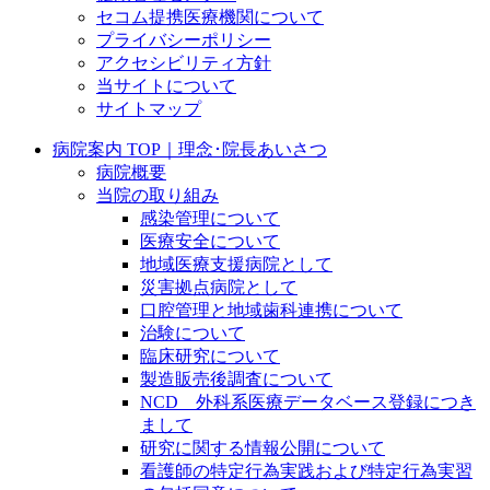
セコム提携医療機関について
プライバシーポリシー
アクセシビリティ方針
当サイトについて
サイトマップ
病院案内 TOP｜理念･院長あいさつ
病院概要
当院の取り組み
感染管理について
医療安全について
地域医療支援病院として
災害拠点病院として
口腔管理と地域歯科連携について
治験について
臨床研究について
製造販売後調査について
NCD 外科系医療データベース登録につき
まして
研究に関する情報公開について
看護師の特定行為実践および特定行為実習