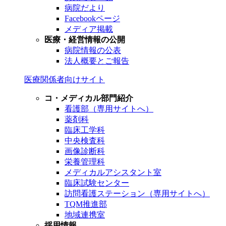
病院だより
Facebookページ
メディア掲載
医療・経営情報の公開
病院情報の公表
法人概要とご報告
医療関係者向けサイト
コ・メディカル部門紹介
看護部（専用サイトへ）
薬剤科
臨床工学科
中央検査科
画像診断科
栄養管理科
メディカルアシスタント室
臨床試験センター
訪問看護ステーション（専用サイトへ）
TQM推進部
地域連携室
採用情報