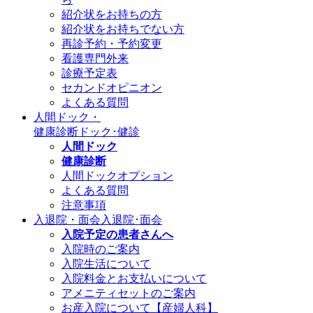
紹介状をお持ちの方
紹介状をお持ちでない方
再診予約・予約変更
看護専門外来
診療予定表
セカンドオピニオン
よくある質問
人間ドック・
健康診断
ドック･健診
人間ドック
健康診断
人間ドックオプション
よくある質問
注意事項
入退院・面会
入退院･面会
入院予定の患者さんへ
入院時のご案内
入院生活について
入院料金とお支払いについて
アメニティセットのご案内
お産入院について【産婦人科】