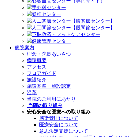
心臓血管センター（専門サイト）
手外科センター
脊椎センター
人工関節センター【膝関節センター】
人工関節センター【股関節センター】
下肢救済・フットケアセンター
健康管理センター
病院案内
理念・院長あいさつ
病院概要
アクセス
フロアガイド
施設紹介
施設基準・施設認定
沿革
当院のご利用にあたり
当院の取り組み
安心安全な医療への取り組み
感染管理について
医療安全について
意思決定支援について