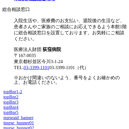
総合相談窓口
入院生活や、医療費のお支払い、退院後の生活など、
患者さんやご家族のご相談にお応えできるよう本館1階
に総合相談窓口を設置しております。お気軽にご相談
ください。
医療法人財団
荻窪病院
〒167-0035
東京都杉並区今川3-1-24
TEL.
03-3399-1101
03-3399-1101
（代）
※おかけ間違いのないよう、番号をよくお確かめの
上、お電話ください。
topBnr1-2
topBnr2
topBnr3
topBnr4
topBnr5
nurseaid_banner
tnurse_bunner01
tnurse_bunner02