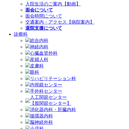
入院生活のご案内【動画】
面会について
面会時間について
交通案内・アクセス【病院案内】
退院支援について
診療科
総合内科
神経内科
心臓血管外科
産婦人科
皮膚科
眼科
リハビリテーション科
内視鏡センター
手外科センター
人工関節センター
【股関節センター】
消化器内科・肝臓内科
循環器内科
脳神経外科
小児科