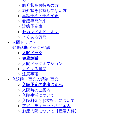
紹介状をお持ちの方
紹介状をお持ちでない方
再診予約・予約変更
看護専門外来
診療予定表
セカンドオピニオン
よくある質問
人間ドック・
健康診断
ドック･健診
人間ドック
健康診断
人間ドックオプション
よくある質問
注意事項
入退院・面会
入退院･面会
入院予定の患者さんへ
入院時のご案内
入院生活について
入院料金とお支払いについて
アメニティセットのご案内
お産入院について【産婦人科】