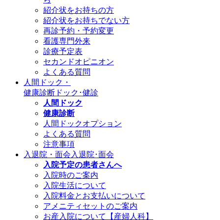
紹介状をお持ちの方
紹介状をお持ちでない方
再診予約・予約変更
看護専門外来
診療予定表
セカンドオピニオン
よくある質問
人間ドック・
健康診断
ドック･健診
人間ドック
健康診断
人間ドックオプション
よくある質問
注意事項
入退院・面会
入退院･面会
入院予定の患者さんへ
入院時のご案内
入院生活について
入院料金とお支払いについて
アメニティセットのご案内
お産入院について【産婦人科】