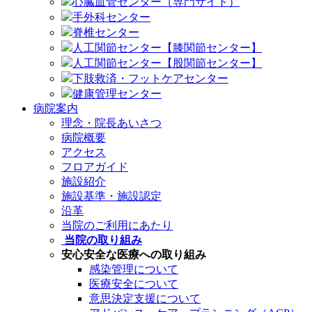
心臓血管センター（専門サイト）
手外科センター
脊椎センター
人工関節センター【膝関節センター】
人工関節センター【股関節センター】
下肢救済・フットケアセンター
健康管理センター
病院案内
理念・院長あいさつ
病院概要
アクセス
フロアガイド
施設紹介
施設基準・施設認定
沿革
当院のご利用にあたり
当院の取り組み
安心安全な医療への取り組み
感染管理について
医療安全について
意思決定支援について