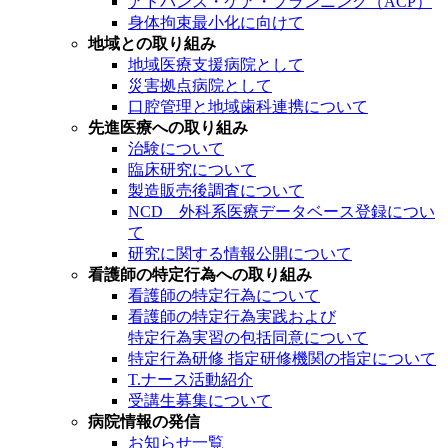
アドバンス・ケア・プランニング（ACP）
身体拘束最小化に向けて
地域との取り組み
地域医療支援病院として
災害拠点病院として
口腔管理と地域歯科連携について
先進医療への取り組み
治験について
臨床研究について
製造販売後調査について
NCD 外科系医療データベース登録につい
て
研究に関する情報公開について
看護師の特定行為への取り組み
看護師の特定行為について
看護師の特定行為実践および
特定行為実習の包括同意について
特定行為研修 指定研修機関の指定について
T.ナース活動紹介
受講生募集について
病院情報の発信
お知らせ一覧