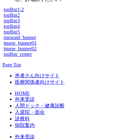
topBnr1-2
topBnr2
topBnr3
topBnr4
topBnr5
nurseaid_banner
tnurse_bunner01
tnurse_bunner02
topBnr_center
Page Top
患者さん向けサイト
医療関係者向けサイト
HOME
外来受診
人間ドック・健康診断
入退院・面会
診療科
病院案内
外来受診