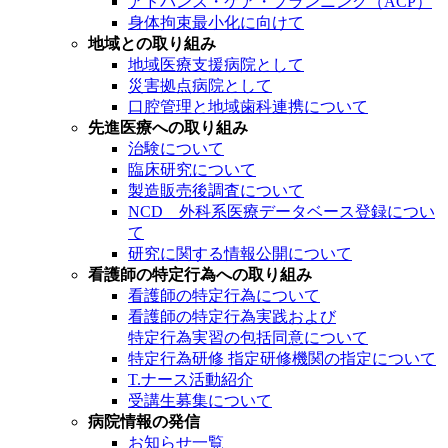
アドバンス・ケア・プランニング（ACP）
身体拘束最小化に向けて
地域との取り組み
地域医療支援病院として
災害拠点病院として
口腔管理と地域歯科連携について
先進医療への取り組み
治験について
臨床研究について
製造販売後調査について
NCD 外科系医療データベース登録につい
て
研究に関する情報公開について
看護師の特定行為への取り組み
看護師の特定行為について
看護師の特定行為実践および
特定行為実習の包括同意について
特定行為研修 指定研修機関の指定について
T.ナース活動紹介
受講生募集について
病院情報の発信
お知らせ一覧