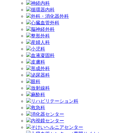
神経内科
循環器内科
外科・消化器外科
心臓血管外科
脳神経外科
整形外科
産婦人科
小児科
血液凝固科
皮膚科
形成外科
泌尿器科
眼科
放射線科
麻酔科
リハビリテーション科
救急科
消化器センター
内視鏡センター
そけいヘルニアセンター