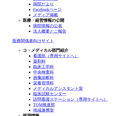
病院だより
Facebookページ
メディア掲載
医療・経営情報の公開
病院情報の公表
法人概要とご報告
医療関係者向けサイト
コ・メディカル部門紹介
看護部（専用サイトへ）
薬剤科
臨床工学科
中央検査科
画像診断科
栄養管理科
メディカルアシスタント室
臨床試験センター
訪問看護ステーション（専用サイトへ）
TQM推進部
地域連携室
採用情報