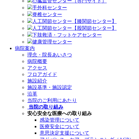
心臓血管センター（専門サイト）
手外科センター
脊椎センター
人工関節センター【膝関節センター】
人工関節センター【股関節センター】
下肢救済・フットケアセンター
健康管理センター
病院案内
理念・院長あいさつ
病院概要
アクセス
フロアガイド
施設紹介
施設基準・施設認定
沿革
当院のご利用にあたり
当院の取り組み
安心安全な医療への取り組み
感染管理について
医療安全について
意思決定支援について