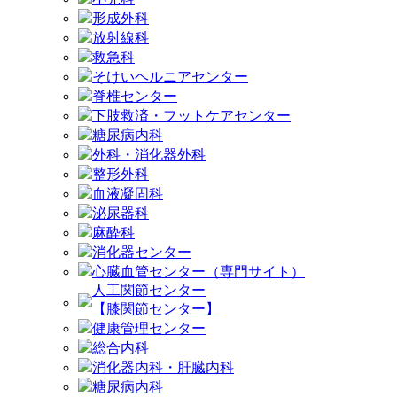
形成外科
放射線科
救急科
そけいヘルニアセンター
脊椎センター
下肢救済・フットケアセンター
糖尿病内科
外科・消化器外科
整形外科
血液凝固科
泌尿器科
麻酔科
消化器センター
心臓血管センター（専門サイト）
人工関節センター
【膝関節センター】
健康管理センター
総合内科
消化器内科・肝臓内科
糖尿病内科