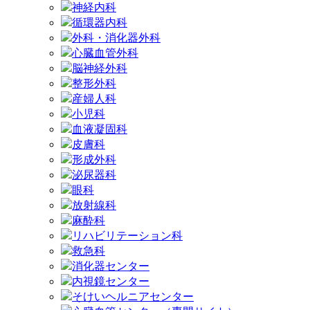
神経内科
循環器内科
外科・消化器外科
心臓血管外科
脳神経外科
整形外科
産婦人科
小児科
血液凝固科
皮膚科
形成外科
泌尿器科
眼科
放射線科
麻酔科
リハビリテーション科
救急科
消化器センター
内視鏡センター
そけいヘルニアセンター