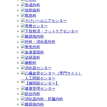
形成外科
放射線科
救急科
そけいヘルニアセンター
脊椎センター
下肢救済・フットケアセンター
糖尿病内科
外科・消化器外科
整形外科
血液凝固科
泌尿器科
麻酔科
消化器センター
心臓血管センター（専門サイト）
人工関節センター
【膝関節センター】
健康管理センター
総合内科
消化器内科・肝臓内科
糖尿病内科