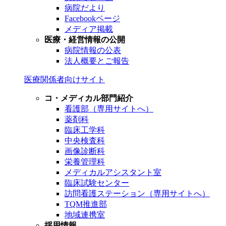
病院だより
Facebookページ
メディア掲載
医療・経営情報の公開
病院情報の公表
法人概要とご報告
医療関係者向けサイト
コ・メディカル部門紹介
看護部（専用サイトへ）
薬剤科
臨床工学科
中央検査科
画像診断科
栄養管理科
メディカルアシスタント室
臨床試験センター
訪問看護ステーション（専用サイトへ）
TQM推進部
地域連携室
採用情報