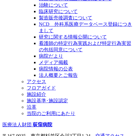
治験について
臨床研究について
製造販売後調査について
NCD 外科系医療データベース登録につき
まして
研究に関する情報公開について
看護師の特定行為実践および特定行為実習
の包括同意について
病院だより
メディア掲載
病院情報の公表
法人概要とご報告
アクセス
フロアガイド
施設紹介
施設基準･施設認定
沿革
当院のご利用にあたり
医療法人財団
荻窪病院
〒167-0035 東京都杉並区今川3丁目1-24
交通アクセス