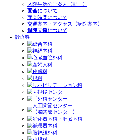
入院生活のご案内【動画】
面会について
面会時間について
交通案内・アクセス【病院案内】
退院支援について
診療科
総合内科
神経内科
心臓血管外科
産婦人科
皮膚科
眼科
リハビリテーション科
内視鏡センター
手外科センター
人工関節センター
【股関節センター】
消化器内科・肝臓内科
循環器内科
脳神経外科
小児科