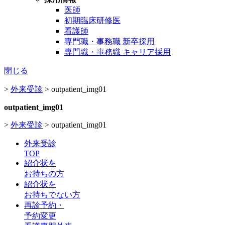
医師
初期臨床研修医
看護師
専門職・事務職 新卒採用
専門職・事務職 キャリア採用
閉じる
>
外来受診
>
outpatient_img01
outpatient_img01
>
外来受診
>
outpatient_img01
外来受診
TOP
紹介状を
お持ちの方
紹介状を
お持ちでない方
再診予約
・
予約変更