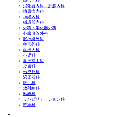
総合内科
消化器内科・肝臓内科
糖尿病内科
神経内科
循環器内科
外科・消化器外科
心臓血管外科
脳神経外科
整形外科
産婦人科
小児科
血液凝固科
皮膚科
形成外科
泌尿器科
眼 科
放射線科
麻酔科
リハビリテーション科
救急科