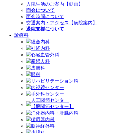
入院生活のご案内【動画】
面会について
面会時間について
交通案内・アクセス【病院案内】
退院支援について
診療科
総合内科
神経内科
心臓血管外科
産婦人科
皮膚科
眼科
リハビリテーション科
内視鏡センター
手外科センター
人工関節センター
【股関節センター】
消化器内科・肝臓内科
循環器内科
脳神経外科
小児科