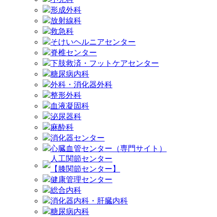
形成外科
放射線科
救急科
そけいヘルニアセンター
脊椎センター
下肢救済・フットケアセンター
糖尿病内科
外科・消化器外科
整形外科
血液凝固科
泌尿器科
麻酔科
消化器センター
心臓血管センター（専門サイト）
人工関節センター
【膝関節センター】
健康管理センター
総合内科
消化器内科・肝臓内科
糖尿病内科