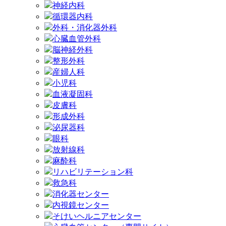
神経内科
循環器内科
外科・消化器外科
心臓血管外科
脳神経外科
整形外科
産婦人科
小児科
血液凝固科
皮膚科
形成外科
泌尿器科
眼科
放射線科
麻酔科
リハビリテーション科
救急科
消化器センター
内視鏡センター
そけいヘルニアセンター