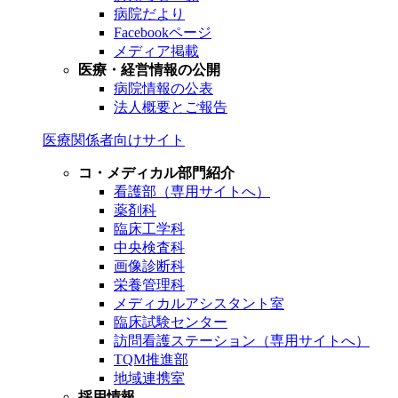
病院だより
Facebookページ
メディア掲載
医療・経営情報の公開
病院情報の公表
法人概要とご報告
医療関係者向けサイト
コ・メディカル部門紹介
看護部（専用サイトへ）
薬剤科
臨床工学科
中央検査科
画像診断科
栄養管理科
メディカルアシスタント室
臨床試験センター
訪問看護ステーション（専用サイトへ）
TQM推進部
地域連携室
採用情報