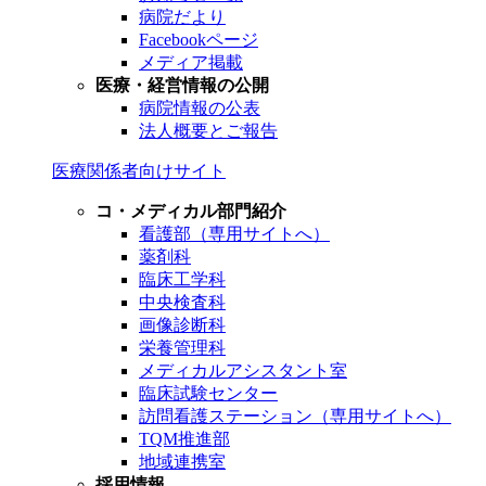
病院だより
Facebookページ
メディア掲載
医療・経営情報の公開
病院情報の公表
法人概要とご報告
医療関係者向けサイト
コ・メディカル部門紹介
看護部（専用サイトへ）
薬剤科
臨床工学科
中央検査科
画像診断科
栄養管理科
メディカルアシスタント室
臨床試験センター
訪問看護ステーション（専用サイトへ）
TQM推進部
地域連携室
採用情報