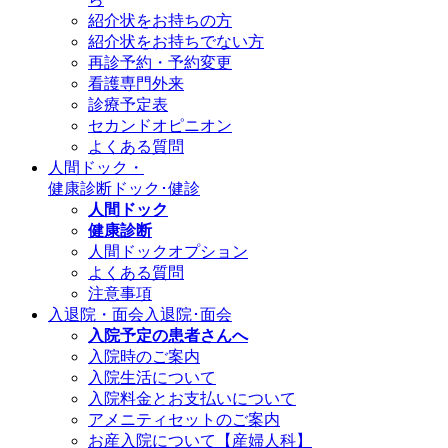
紹介状をお持ちの方
紹介状をお持ちでない方
再診予約・予約変更
看護専門外来
診療予定表
セカンドオピニオン
よくある質問
人間ドック・
健康診断
ドック･健診
人間ドック
健康診断
人間ドックオプション
よくある質問
注意事項
入退院・面会
入退院･面会
入院予定の患者さんへ
入院時のご案内
入院生活について
入院料金とお支払いについて
アメニティセットのご案内
お産入院について【産婦人科】