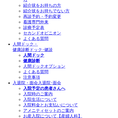
紹介状をお持ちの方
紹介状をお持ちでない方
再診予約・予約変更
看護専門外来
診療予定表
セカンドオピニオン
よくある質問
人間ドック・
健康診断
ドック･健診
人間ドック
健康診断
人間ドックオプション
よくある質問
注意事項
入退院・面会
入退院･面会
入院予定の患者さんへ
入院時のご案内
入院生活について
入院料金とお支払いについて
アメニティセットのご案内
お産入院について【産婦人科】