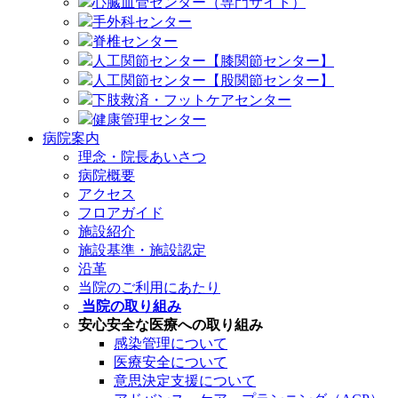
心臓血管センター（専門サイト）
手外科センター
脊椎センター
人工関節センター【膝関節センター】
人工関節センター【股関節センター】
下肢救済・フットケアセンター
健康管理センター
病院案内
理念・院長あいさつ
病院概要
アクセス
フロアガイド
施設紹介
施設基準・施設認定
沿革
当院のご利用にあたり
当院の取り組み
安心安全な医療への取り組み
感染管理について
医療安全について
意思決定支援について