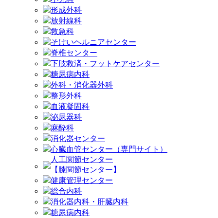
形成外科
放射線科
救急科
そけいヘルニアセンター
脊椎センター
下肢救済・フットケアセンター
糖尿病内科
外科・消化器外科
整形外科
血液凝固科
泌尿器科
麻酔科
消化器センター
心臓血管センター（専門サイト）
人工関節センター
【膝関節センター】
健康管理センター
総合内科
消化器内科・肝臓内科
糖尿病内科