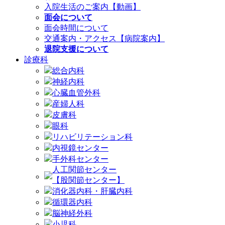
入院生活のご案内【動画】
面会について
面会時間について
交通案内・アクセス【病院案内】
退院支援について
診療科
総合内科
神経内科
心臓血管外科
産婦人科
皮膚科
眼科
リハビリテーション科
内視鏡センター
手外科センター
人工関節センター
【股関節センター】
消化器内科・肝臓内科
循環器内科
脳神経外科
小児科