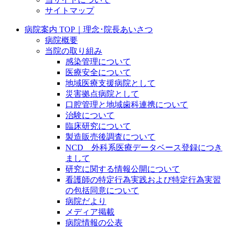
サイトマップ
病院案内 TOP｜理念･院長あいさつ
病院概要
当院の取り組み
感染管理について
医療安全について
地域医療支援病院として
災害拠点病院として
口腔管理と地域歯科連携について
治験について
臨床研究について
製造販売後調査について
NCD 外科系医療データベース登録につき
まして
研究に関する情報公開について
看護師の特定行為実践および特定行為実習
の包括同意について
病院だより
メディア掲載
病院情報の公表