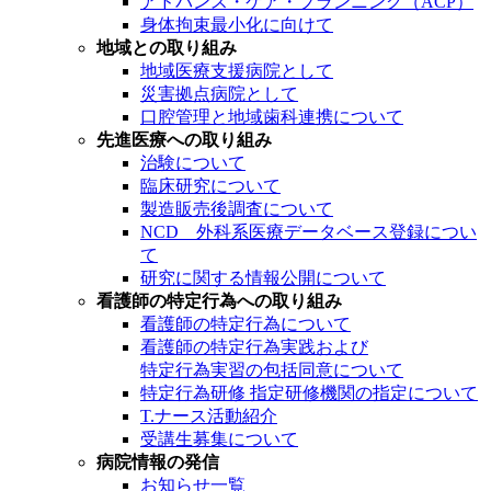
アドバンス・ケア・プランニング（ACP）
身体拘束最小化に向けて
地域との取り組み
地域医療支援病院として
災害拠点病院として
口腔管理と地域歯科連携について
先進医療への取り組み
治験について
臨床研究について
製造販売後調査について
NCD 外科系医療データベース登録につい
て
研究に関する情報公開について
看護師の特定行為への取り組み
看護師の特定行為について
看護師の特定行為実践および
特定行為実習の包括同意について
特定行為研修 指定研修機関の指定について
T.ナース活動紹介
受講生募集について
病院情報の発信
お知らせ一覧