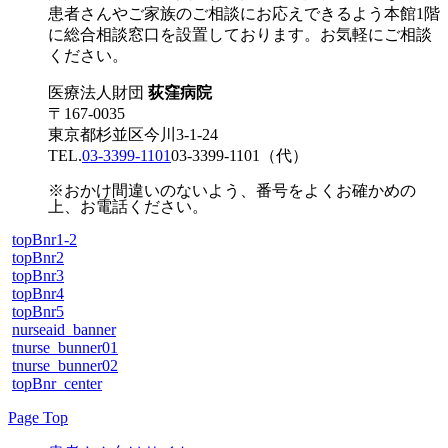
患者さんやご家族のご相談にお応えできるよう本館1階
に総合相談窓口を設置しております。お気軽にご相談
ください。
医療法人財団
荻窪病院
〒167-0035
東京都杉並区今川3-1-24
TEL.
03-3399-1101
03-3399-1101
（代）
※おかけ間違いのないよう、番号をよくお確かめの
上、お電話ください。
topBnr1-2
topBnr2
topBnr3
topBnr4
topBnr5
nurseaid_banner
tnurse_bunner01
tnurse_bunner02
topBnr_center
Page Top