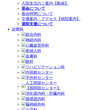
入院生活のご案内【動画】
面会について
面会時間について
交通案内・アクセス【病院案内】
退院支援について
診療科
総合内科
神経内科
心臓血管外科
産婦人科
皮膚科
眼科
リハビリテーション科
内視鏡センター
手外科センター
人工関節センター
【股関節センター】
消化器内科・肝臓内科
循環器内科
脳神経外科
小児科