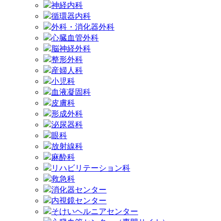
神経内科
循環器内科
外科・消化器外科
心臓血管外科
脳神経外科
整形外科
産婦人科
小児科
血液凝固科
皮膚科
形成外科
泌尿器科
眼科
放射線科
麻酔科
リハビリテーション科
救急科
消化器センター
内視鏡センター
そけいヘルニアセンター