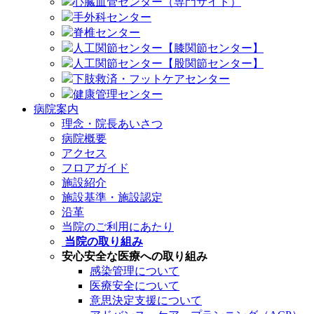
心臓血管センター（専門サイト）
手外科センター
脊椎センター
人工関節センター【膝関節センター】
人工関節センター【股関節センター】
下肢救済・フットケアセンター
健康管理センター
病院案内
理念・院長あいさつ
病院概要
アクセス
フロアガイド
施設紹介
施設基準・施設認定
沿革
当院のご利用にあたり
当院の取り組み
安心安全な医療への取り組み
感染管理について
医療安全について
意思決定支援について