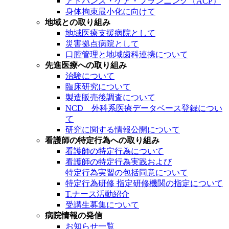
アドバンス・ケア・プランニング（ACP）
身体拘束最小化に向けて
地域との取り組み
地域医療支援病院として
災害拠点病院として
口腔管理と地域歯科連携について
先進医療への取り組み
治験について
臨床研究について
製造販売後調査について
NCD 外科系医療データベース登録につい
て
研究に関する情報公開について
看護師の特定行為への取り組み
看護師の特定行為について
看護師の特定行為実践および
特定行為実習の包括同意について
特定行為研修 指定研修機関の指定について
T.ナース活動紹介
受講生募集について
病院情報の発信
お知らせ一覧