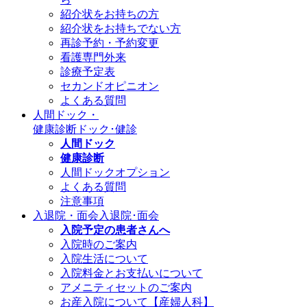
紹介状をお持ちの方
紹介状をお持ちでない方
再診予約・予約変更
看護専門外来
診療予定表
セカンドオピニオン
よくある質問
人間ドック・
健康診断
ドック･健診
人間ドック
健康診断
人間ドックオプション
よくある質問
注意事項
入退院・面会
入退院･面会
入院予定の患者さんへ
入院時のご案内
入院生活について
入院料金とお支払いについて
アメニティセットのご案内
お産入院について【産婦人科】