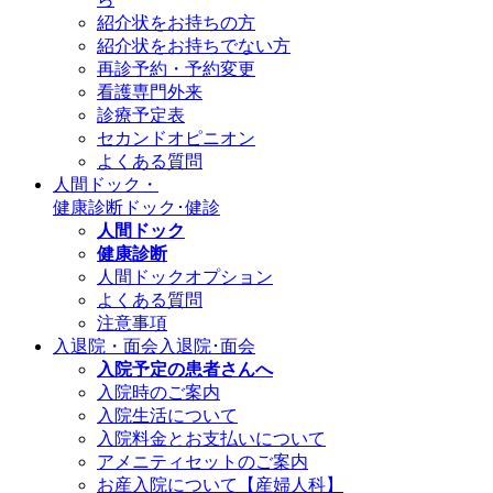
紹介状をお持ちの方
紹介状をお持ちでない方
再診予約・予約変更
看護専門外来
診療予定表
セカンドオピニオン
よくある質問
人間ドック・
健康診断
ドック･健診
人間ドック
健康診断
人間ドックオプション
よくある質問
注意事項
入退院・面会
入退院･面会
入院予定の患者さんへ
入院時のご案内
入院生活について
入院料金とお支払いについて
アメニティセットのご案内
お産入院について【産婦人科】