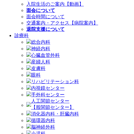
入院生活のご案内【動画】
面会について
面会時間について
交通案内・アクセス【病院案内】
退院支援について
診療科
総合内科
神経内科
心臓血管外科
産婦人科
皮膚科
眼科
リハビリテーション科
内視鏡センター
手外科センター
人工関節センター
【股関節センター】
消化器内科・肝臓内科
循環器内科
脳神経外科
小児科