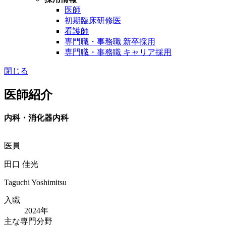
医師
初期臨床研修医
看護師
専門職・事務職 新卒採用
専門職・事務職 キャリア採用
閉じる
医師紹介
内科・消化器内科
医員
田口 佳光
Taguchi Yoshimitsu
入職
2024年
主な専門分野