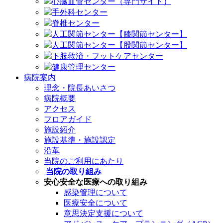
心臓血管センター（専門サイト）
手外科センター
脊椎センター
人工関節センター【膝関節センター】
人工関節センター【股関節センター】
下肢救済・フットケアセンター
健康管理センター
病院案内
理念・院長あいさつ
病院概要
アクセス
フロアガイド
施設紹介
施設基準・施設認定
沿革
当院のご利用にあたり
当院の取り組み
安心安全な医療への取り組み
感染管理について
医療安全について
意思決定支援について