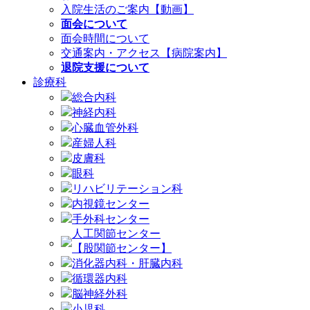
入院生活のご案内【動画】
面会について
面会時間について
交通案内・アクセス【病院案内】
退院支援について
診療科
総合内科
神経内科
心臓血管外科
産婦人科
皮膚科
眼科
リハビリテーション科
内視鏡センター
手外科センター
人工関節センター
【股関節センター】
消化器内科・肝臓内科
循環器内科
脳神経外科
小児科