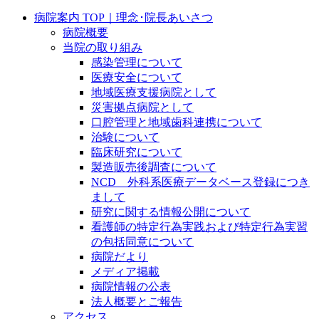
病院案内 TOP｜理念･院長あいさつ
病院概要
当院の取り組み
感染管理について
医療安全について
地域医療支援病院として
災害拠点病院として
口腔管理と地域歯科連携について
治験について
臨床研究について
製造販売後調査について
NCD 外科系医療データベース登録につき
まして
研究に関する情報公開について
看護師の特定行為実践および特定行為実習
の包括同意について
病院だより
メディア掲載
病院情報の公表
法人概要とご報告
アクセス