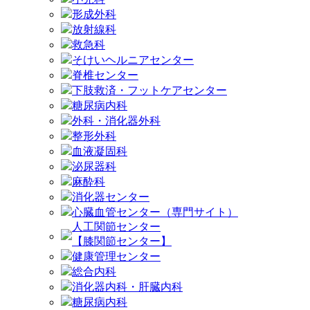
形成外科
放射線科
救急科
そけいヘルニアセンター
脊椎センター
下肢救済・フットケアセンター
糖尿病内科
外科・消化器外科
整形外科
血液凝固科
泌尿器科
麻酔科
消化器センター
心臓血管センター（専門サイト）
人工関節センター
【膝関節センター】
健康管理センター
総合内科
消化器内科・肝臓内科
糖尿病内科