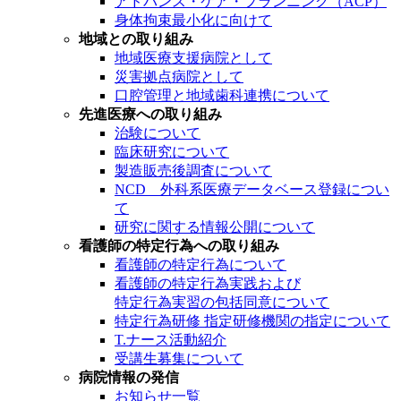
アドバンス・ケア・プランニング（ACP）
身体拘束最小化に向けて
地域との取り組み
地域医療支援病院として
災害拠点病院として
口腔管理と地域歯科連携について
先進医療への取り組み
治験について
臨床研究について
製造販売後調査について
NCD 外科系医療データベース登録につい
て
研究に関する情報公開について
看護師の特定行為への取り組み
看護師の特定行為について
看護師の特定行為実践および
特定行為実習の包括同意について
特定行為研修 指定研修機関の指定について
T.ナース活動紹介
受講生募集について
病院情報の発信
お知らせ一覧