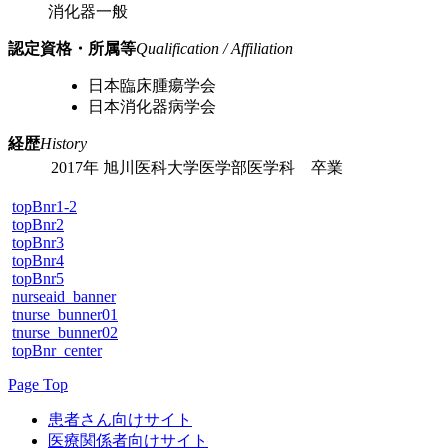
消化器一般
認定資格・所属等
Qualification / Affiliation
日本臨床腫瘍学会
日本消化器病学会
経歴
History
2017年
旭川医科大学医学部医学科 卒業
topBnr1-2
topBnr2
topBnr3
topBnr4
topBnr5
nurseaid_banner
tnurse_bunner01
tnurse_bunner02
topBnr_center
Page Top
患者さん向けサイト
医療関係者向けサイト