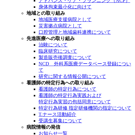
アドバンス・ケア・プランニング（ACP）
身体拘束最小化に向けて
地域との取り組み
地域医療支援病院として
災害拠点病院として
口腔管理と地域歯科連携について
先進医療への取り組み
治験について
臨床研究について
製造販売後調査について
NCD 外科系医療データベース登録につい
て
研究に関する情報公開について
看護師の特定行為への取り組み
看護師の特定行為について
看護師の特定行為実践および
特定行為実習の包括同意について
特定行為研修 指定研修機関の指定について
T.ナース活動紹介
受講生募集について
病院情報の発信
お知らせ一覧