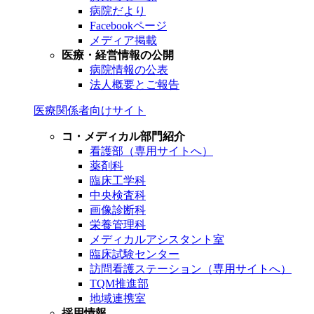
病院だより
Facebookページ
メディア掲載
医療・経営情報の公開
病院情報の公表
法人概要とご報告
医療関係者向けサイト
コ・メディカル部門紹介
看護部（専用サイトへ）
薬剤科
臨床工学科
中央検査科
画像診断科
栄養管理科
メディカルアシスタント室
臨床試験センター
訪問看護ステーション（専用サイトへ）
TQM推進部
地域連携室
採用情報