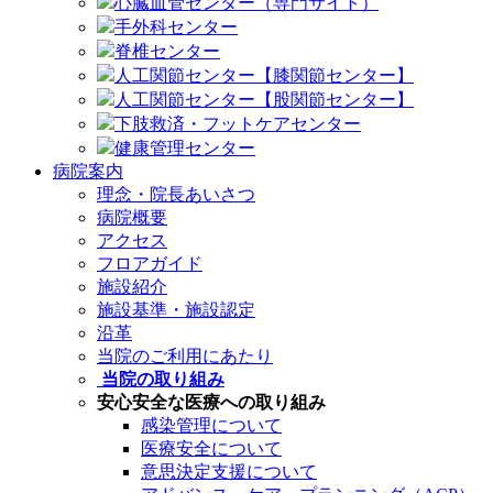
心臓血管センター（専門サイト）
手外科センター
脊椎センター
人工関節センター【膝関節センター】
人工関節センター【股関節センター】
下肢救済・フットケアセンター
健康管理センター
病院案内
理念・院長あいさつ
病院概要
アクセス
フロアガイド
施設紹介
施設基準・施設認定
沿革
当院のご利用にあたり
当院の取り組み
安心安全な医療への取り組み
感染管理について
医療安全について
意思決定支援について