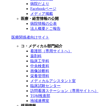
病院だより
Facebookページ
メディア掲載
医療・経営情報の公開
病院情報の公表
法人概要とご報告
医療関係者向けサイト
コ・メディカル部門紹介
看護部（専用サイトへ）
薬剤科
臨床工学科
中央検査科
画像診断科
栄養管理科
メディカルアシスタント室
臨床試験センター
訪問看護ステーション（専用サイトへ）
TQM推進部
地域連携室
採用情報