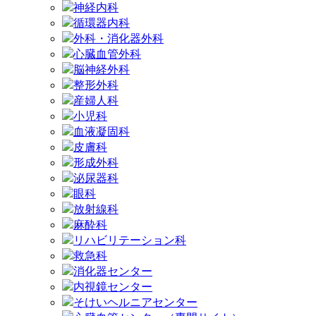
神経内科
循環器内科
外科・消化器外科
心臓血管外科
脳神経外科
整形外科
産婦人科
小児科
血液凝固科
皮膚科
形成外科
泌尿器科
眼科
放射線科
麻酔科
リハビリテーション科
救急科
消化器センター
内視鏡センター
そけいヘルニアセンター