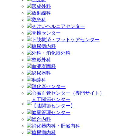
形成外科
放射線科
救急科
そけいヘルニアセンター
脊椎センター
下肢救済・フットケアセンター
糖尿病内科
外科・消化器外科
整形外科
血液凝固科
泌尿器科
麻酔科
消化器センター
心臓血管センター（専門サイト）
人工関節センター
【膝関節センター】
健康管理センター
総合内科
消化器内科・肝臓内科
糖尿病内科