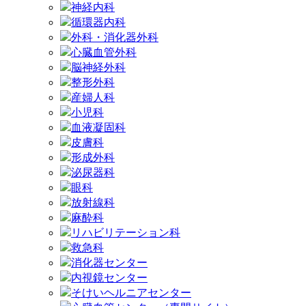
神経内科
循環器内科
外科・消化器外科
心臓血管外科
脳神経外科
整形外科
産婦人科
小児科
血液凝固科
皮膚科
形成外科
泌尿器科
眼科
放射線科
麻酔科
リハビリテーション科
救急科
消化器センター
内視鏡センター
そけいヘルニアセンター