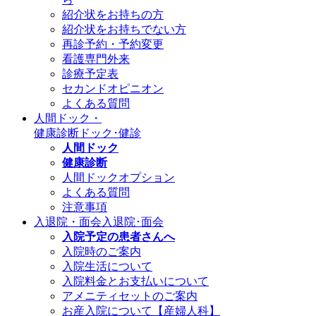
紹介状をお持ちの方
紹介状をお持ちでない方
再診予約・予約変更
看護専門外来
診療予定表
セカンドオピニオン
よくある質問
人間ドック・
健康診断
ドック･健診
人間ドック
健康診断
人間ドックオプション
よくある質問
注意事項
入退院・面会
入退院･面会
入院予定の患者さんへ
入院時のご案内
入院生活について
入院料金とお支払いについて
アメニティセットのご案内
お産入院について【産婦人科】