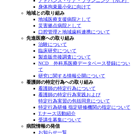
アドバンス・ケア・プランニング（ACP）
身体拘束最小化に向けて
地域との取り組み
地域医療支援病院として
災害拠点病院として
口腔管理と地域歯科連携について
先進医療への取り組み
治験について
臨床研究について
製造販売後調査について
NCD 外科系医療データベース登録につい
て
研究に関する情報公開について
看護師の特定行為への取り組み
看護師の特定行為について
看護師の特定行為実践および
特定行為実習の包括同意について
特定行為研修 指定研修機関の指定について
T.ナース活動紹介
受講生募集について
病院情報の発信
お知らせ一覧