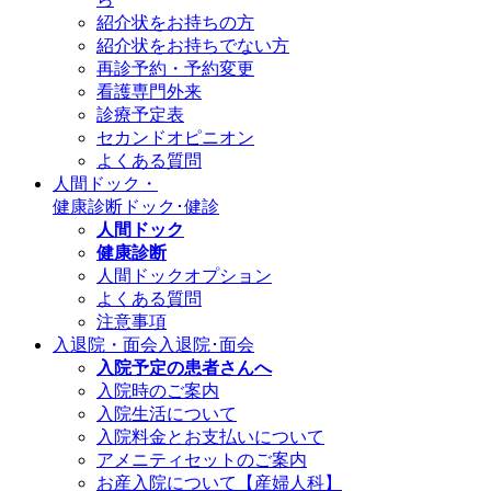
紹介状をお持ちの方
紹介状をお持ちでない方
再診予約・予約変更
看護専門外来
診療予定表
セカンドオピニオン
よくある質問
人間ドック・
健康診断
ドック･健診
人間ドック
健康診断
人間ドックオプション
よくある質問
注意事項
入退院・面会
入退院･面会
入院予定の患者さんへ
入院時のご案内
入院生活について
入院料金とお支払いについて
アメニティセットのご案内
お産入院について【産婦人科】