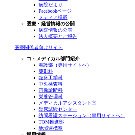
病院だより
Facebookページ
メディア掲載
医療・経営情報の公開
病院情報の公表
法人概要とご報告
医療関係者向けサイト
コ・メディカル部門紹介
看護部（専用サイトへ）
薬剤科
臨床工学科
中央検査科
画像診断科
栄養管理科
メディカルアシスタント室
臨床試験センター
訪問看護ステーション（専用サイトへ）
TQM推進部
地域連携室
採用情報