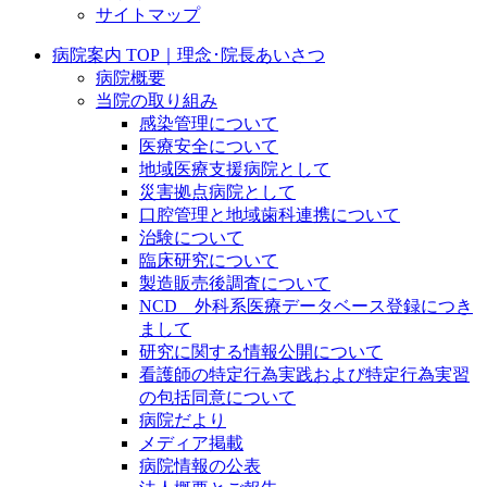
サイトマップ
病院案内 TOP｜理念･院長あいさつ
病院概要
当院の取り組み
感染管理について
医療安全について
地域医療支援病院として
災害拠点病院として
口腔管理と地域歯科連携について
治験について
臨床研究について
製造販売後調査について
NCD 外科系医療データベース登録につき
まして
研究に関する情報公開について
看護師の特定行為実践および特定行為実習
の包括同意について
病院だより
メディア掲載
病院情報の公表