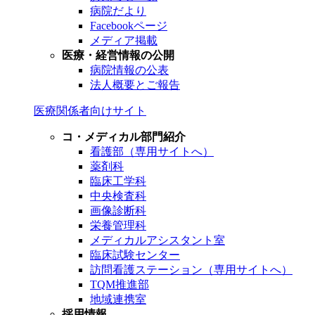
病院だより
Facebookページ
メディア掲載
医療・経営情報の公開
病院情報の公表
法人概要とご報告
医療関係者向けサイト
コ・メディカル部門紹介
看護部（専用サイトへ）
薬剤科
臨床工学科
中央検査科
画像診断科
栄養管理科
メディカルアシスタント室
臨床試験センター
訪問看護ステーション（専用サイトへ）
TQM推進部
地域連携室
採用情報