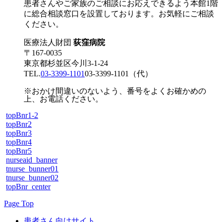
患者さんやご家族のご相談にお応えできるよう本館1階
に総合相談窓口を設置しております。お気軽にご相談
ください。
医療法人財団
荻窪病院
〒167-0035
東京都杉並区今川3-1-24
TEL.
03-3399-1101
03-3399-1101
（代）
※おかけ間違いのないよう、番号をよくお確かめの
上、お電話ください。
topBnr1-2
topBnr2
topBnr3
topBnr4
topBnr5
nurseaid_banner
tnurse_bunner01
tnurse_bunner02
topBnr_center
Page Top
患者さん向けサイト