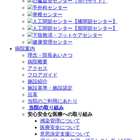
心臓血管センター（専門サイト）
手外科センター
脊椎センター
人工関節センター【膝関節センター】
人工関節センター【股関節センター】
下肢救済・フットケアセンター
健康管理センター
病院案内
理念・院長あいさつ
病院概要
アクセス
フロアガイド
施設紹介
施設基準・施設認定
沿革
当院のご利用にあたり
当院の取り組み
安心安全な医療への取り組み
感染管理について
医療安全について
意思決定支援について