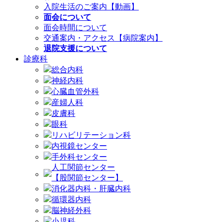
入院生活のご案内【動画】
面会について
面会時間について
交通案内・アクセス【病院案内】
退院支援について
診療科
総合内科
神経内科
心臓血管外科
産婦人科
皮膚科
眼科
リハビリテーション科
内視鏡センター
手外科センター
人工関節センター
【股関節センター】
消化器内科・肝臓内科
循環器内科
脳神経外科
小児科