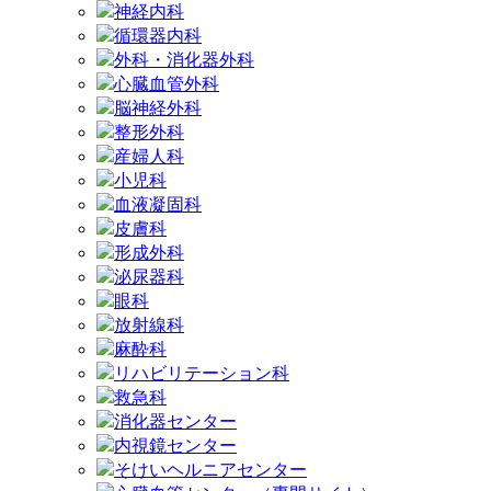
神経内科
循環器内科
外科・消化器外科
心臓血管外科
脳神経外科
整形外科
産婦人科
小児科
血液凝固科
皮膚科
形成外科
泌尿器科
眼科
放射線科
麻酔科
リハビリテーション科
救急科
消化器センター
内視鏡センター
そけいヘルニアセンター