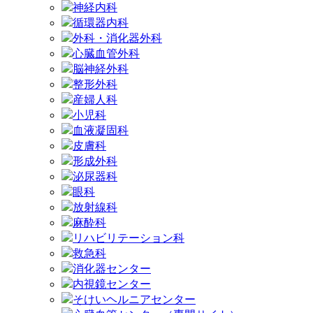
神経内科
循環器内科
外科・消化器外科
心臓血管外科
脳神経外科
整形外科
産婦人科
小児科
血液凝固科
皮膚科
形成外科
泌尿器科
眼科
放射線科
麻酔科
リハビリテーション科
救急科
消化器センター
内視鏡センター
そけいヘルニアセンター