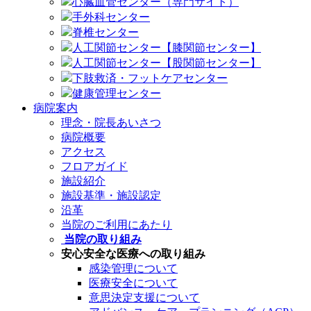
心臓血管センター（専門サイト）
手外科センター
脊椎センター
人工関節センター【膝関節センター】
人工関節センター【股関節センター】
下肢救済・フットケアセンター
健康管理センター
病院案内
理念・院長あいさつ
病院概要
アクセス
フロアガイド
施設紹介
施設基準・施設認定
沿革
当院のご利用にあたり
当院の取り組み
安心安全な医療への取り組み
感染管理について
医療安全について
意思決定支援について