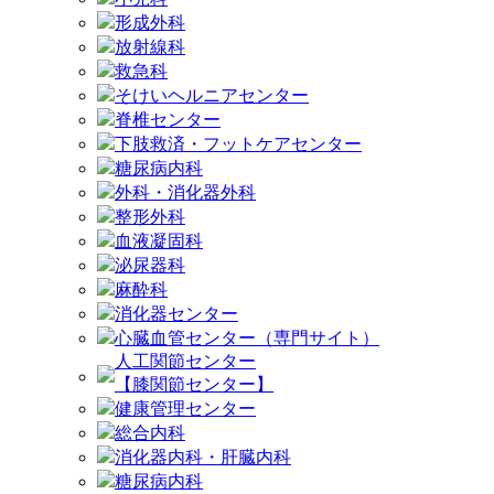
形成外科
放射線科
救急科
そけいヘルニアセンター
脊椎センター
下肢救済・フットケアセンター
糖尿病内科
外科・消化器外科
整形外科
血液凝固科
泌尿器科
麻酔科
消化器センター
心臓血管センター（専門サイト）
人工関節センター
【膝関節センター】
健康管理センター
総合内科
消化器内科・肝臓内科
糖尿病内科