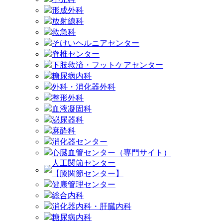
形成外科
放射線科
救急科
そけいヘルニアセンター
脊椎センター
下肢救済・フットケアセンター
糖尿病内科
外科・消化器外科
整形外科
血液凝固科
泌尿器科
麻酔科
消化器センター
心臓血管センター（専門サイト）
人工関節センター
【膝関節センター】
健康管理センター
総合内科
消化器内科・肝臓内科
糖尿病内科