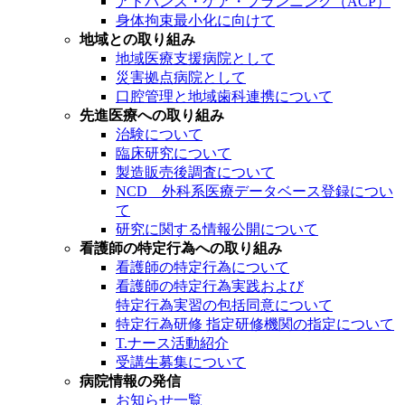
アドバンス・ケア・プランニング（ACP）
身体拘束最小化に向けて
地域との取り組み
地域医療支援病院として
災害拠点病院として
口腔管理と地域歯科連携について
先進医療への取り組み
治験について
臨床研究について
製造販売後調査について
NCD 外科系医療データベース登録につい
て
研究に関する情報公開について
看護師の特定行為への取り組み
看護師の特定行為について
看護師の特定行為実践および
特定行為実習の包括同意について
特定行為研修 指定研修機関の指定について
T.ナース活動紹介
受講生募集について
病院情報の発信
お知らせ一覧