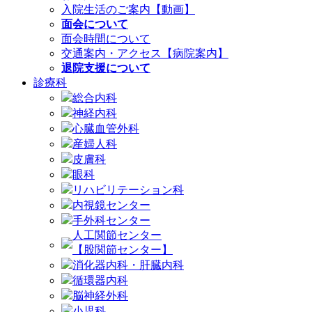
入院生活のご案内【動画】
面会について
面会時間について
交通案内・アクセス【病院案内】
退院支援について
診療科
総合内科
神経内科
心臓血管外科
産婦人科
皮膚科
眼科
リハビリテーション科
内視鏡センター
手外科センター
人工関節センター
【股関節センター】
消化器内科・肝臓内科
循環器内科
脳神経外科
小児科