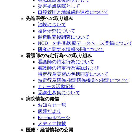
災害拠点病院として
口腔管理と地域歯科連携について
先進医療への取り組み
治験について
臨床研究について
製造販売後調査について
NCD 外科系医療データベース登録につい
研究に関する情報公開について
看護師の特定行為への取り組み
看護師の特定行為について
看護師の特定行為実践および
特定行為実習の包括同意について
特定行為研修 指定研修機関の指定について
T.ナース活動紹介
受講生募集について
病院情報の発信
お知らせ一覧
病院だより
Facebookページ
メディア掲載
医療・経営情報の公開