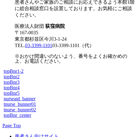
患者さんやご家族のご相談にお応えできるよう本館1階
に総合相談窓口を設置しております。お気軽にご相談
ください。
医療法人財団
荻窪病院
〒167-0035
東京都杉並区今川3-1-24
TEL.
03-3399-1101
03-3399-1101
（代）
※おかけ間違いのないよう、番号をよくお確かめの
上、お電話ください。
topBnr1-2
topBnr2
topBnr3
topBnr4
topBnr5
nurseaid_banner
tnurse_bunner01
tnurse_bunner02
topBnr_center
Page Top
患者さん向けサイト