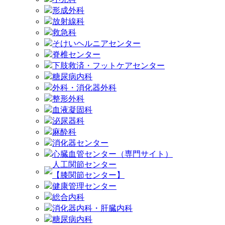
形成外科
放射線科
救急科
そけいヘルニアセンター
脊椎センター
下肢救済・フットケアセンター
糖尿病内科
外科・消化器外科
整形外科
血液凝固科
泌尿器科
麻酔科
消化器センター
心臓血管センター（専門サイト）
人工関節センター
【膝関節センター】
健康管理センター
総合内科
消化器内科・肝臓内科
糖尿病内科