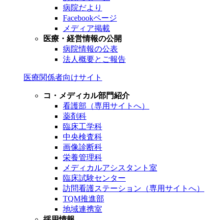
病院だより
Facebookページ
メディア掲載
医療・経営情報の公開
病院情報の公表
法人概要とご報告
医療関係者向けサイト
コ・メディカル部門紹介
看護部（専用サイトへ）
薬剤科
臨床工学科
中央検査科
画像診断科
栄養管理科
メディカルアシスタント室
臨床試験センター
訪問看護ステーション（専用サイトへ）
TQM推進部
地域連携室
採用情報