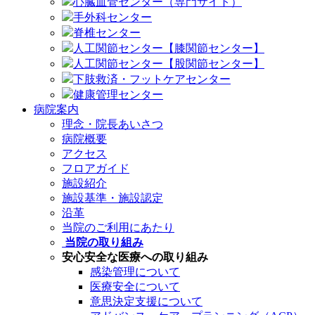
心臓血管センター（専門サイト）
手外科センター
脊椎センター
人工関節センター【膝関節センター】
人工関節センター【股関節センター】
下肢救済・フットケアセンター
健康管理センター
病院案内
理念・院長あいさつ
病院概要
アクセス
フロアガイド
施設紹介
施設基準・施設認定
沿革
当院のご利用にあたり
当院の取り組み
安心安全な医療への取り組み
感染管理について
医療安全について
意思決定支援について