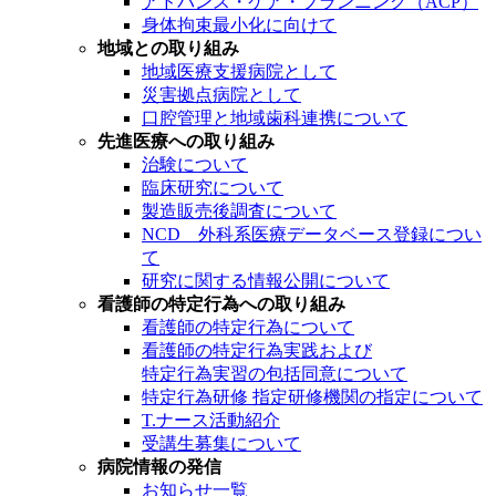
アドバンス・ケア・プランニング（ACP）
身体拘束最小化に向けて
地域との取り組み
地域医療支援病院として
災害拠点病院として
口腔管理と地域歯科連携について
先進医療への取り組み
治験について
臨床研究について
製造販売後調査について
NCD 外科系医療データベース登録につい
て
研究に関する情報公開について
看護師の特定行為への取り組み
看護師の特定行為について
看護師の特定行為実践および
特定行為実習の包括同意について
特定行為研修 指定研修機関の指定について
T.ナース活動紹介
受講生募集について
病院情報の発信
お知らせ一覧