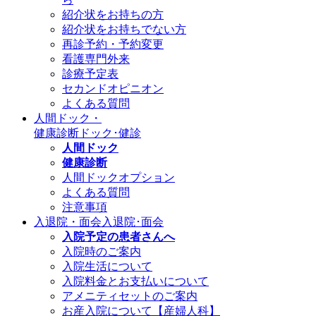
紹介状をお持ちの方
紹介状をお持ちでない方
再診予約・予約変更
看護専門外来
診療予定表
セカンドオピニオン
よくある質問
人間ドック・
健康診断
ドック･健診
人間ドック
健康診断
人間ドックオプション
よくある質問
注意事項
入退院・面会
入退院･面会
入院予定の患者さんへ
入院時のご案内
入院生活について
入院料金とお支払いについて
アメニティセットのご案内
お産入院について【産婦人科】