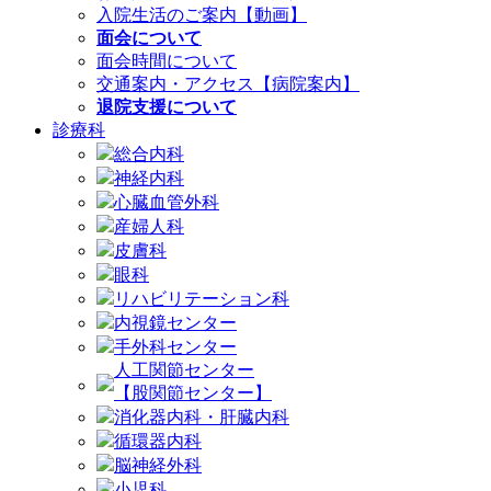
入院生活のご案内【動画】
面会について
面会時間について
交通案内・アクセス【病院案内】
退院支援について
診療科
総合内科
神経内科
心臓血管外科
産婦人科
皮膚科
眼科
リハビリテーション科
内視鏡センター
手外科センター
人工関節センター
【股関節センター】
消化器内科・肝臓内科
循環器内科
脳神経外科
小児科