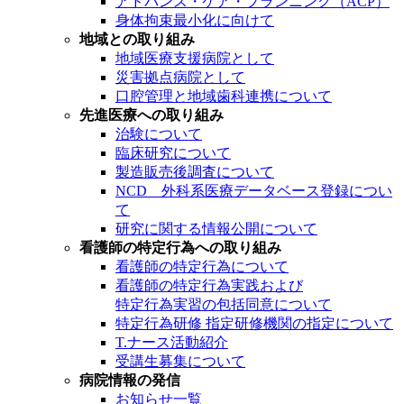
アドバンス・ケア・プランニング（ACP）
身体拘束最小化に向けて
地域との取り組み
地域医療支援病院として
災害拠点病院として
口腔管理と地域歯科連携について
先進医療への取り組み
治験について
臨床研究について
製造販売後調査について
NCD 外科系医療データベース登録につい
て
研究に関する情報公開について
看護師の特定行為への取り組み
看護師の特定行為について
看護師の特定行為実践および
特定行為実習の包括同意について
特定行為研修 指定研修機関の指定について
T.ナース活動紹介
受講生募集について
病院情報の発信
お知らせ一覧