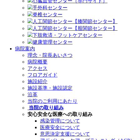
心臓血管センター（専門サイト）
手外科センター
脊椎センター
人工関節センター【膝関節センター】
人工関節センター【股関節センター】
下肢救済・フットケアセンター
健康管理センター
病院案内
理念・院長あいさつ
病院概要
アクセス
フロアガイド
施設紹介
施設基準・施設認定
沿革
当院のご利用にあたり
当院の取り組み
安心安全な医療への取り組み
感染管理について
医療安全について
意思決定支援について