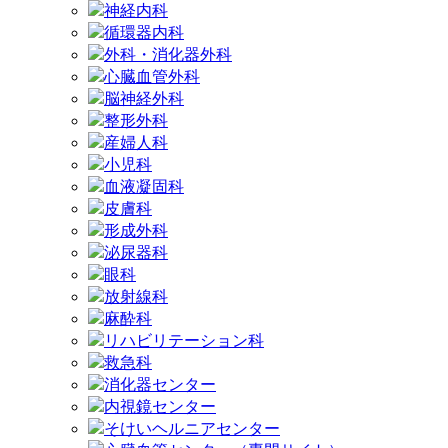
神経内科
循環器内科
外科・消化器外科
心臓血管外科
脳神経外科
整形外科
産婦人科
小児科
血液凝固科
皮膚科
形成外科
泌尿器科
眼科
放射線科
麻酔科
リハビリテーション科
救急科
消化器センター
内視鏡センター
そけいヘルニアセンター