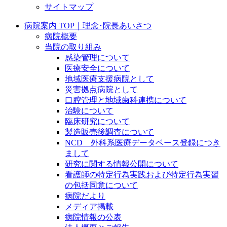
サイトマップ
病院案内 TOP｜理念･院長あいさつ
病院概要
当院の取り組み
感染管理について
医療安全について
地域医療支援病院として
災害拠点病院として
口腔管理と地域歯科連携について
治験について
臨床研究について
製造販売後調査について
NCD 外科系医療データベース登録につき
まして
研究に関する情報公開について
看護師の特定行為実践および特定行為実習
の包括同意について
病院だより
メディア掲載
病院情報の公表