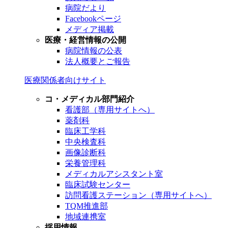
病院だより
Facebookページ
メディア掲載
医療・経営情報の公開
病院情報の公表
法人概要とご報告
医療関係者向けサイト
コ・メディカル部門紹介
看護部（専用サイトへ）
薬剤科
臨床工学科
中央検査科
画像診断科
栄養管理科
メディカルアシスタント室
臨床試験センター
訪問看護ステーション（専用サイトへ）
TQM推進部
地域連携室
採用情報