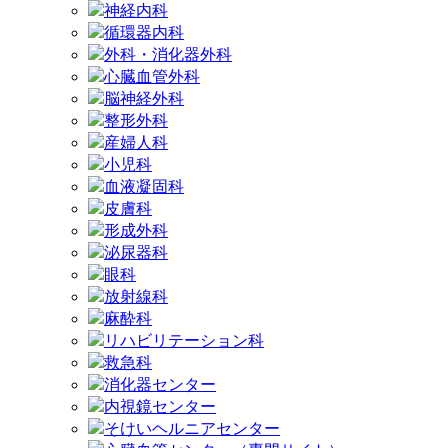
神経内科
循環器内科
外科・消化器外科
心臓血管外科
脳神経外科
整形外科
産婦人科
小児科
血液凝固科
皮膚科
形成外科
泌尿器科
眼科
放射線科
麻酔科
リハビリテーション科
救急科
消化器センター
内視鏡センター
そけいヘルニアセンター