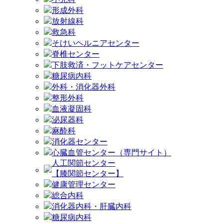
形成外科
放射線科
救急科
そけいヘルニアセンター
脊椎センター
下肢救済・フットケアセンター
糖尿病内科
外科・消化器外科
整形外科
血液凝固科
泌尿器科
麻酔科
消化器センター
心臓血管センター（専門サイト）
人工関節センター
【膝関節センター】
健康管理センター
総合内科
消化器内科・肝臓内科
糖尿病内科