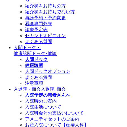
紹介状をお持ちの方
紹介状をお持ちでない方
再診予約・予約変更
看護専門外来
診療予定表
セカンドオピニオン
よくある質問
人間ドック・
健康診断
ドック･健診
人間ドック
健康診断
人間ドックオプション
よくある質問
注意事項
入退院・面会
入退院･面会
入院予定の患者さんへ
入院時のご案内
入院生活について
入院料金とお支払いについて
アメニティセットのご案内
お産入院について【産婦人科】