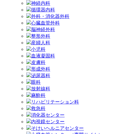
神経内科
循環器内科
外科・消化器外科
心臓血管外科
脳神経外科
整形外科
産婦人科
小児科
血液凝固科
皮膚科
形成外科
泌尿器科
眼科
放射線科
麻酔科
リハビリテーション科
救急科
消化器センター
内視鏡センター
そけいヘルニアセンター