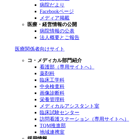
病院だより
Facebookページ
メディア掲載
医療・経営情報の公開
病院情報の公表
法人概要とご報告
医療関係者向けサイト
コ・メディカル部門紹介
看護部（専用サイトへ）
薬剤科
臨床工学科
中央検査科
画像診断科
栄養管理科
メディカルアシスタント室
臨床試験センター
訪問看護ステーション（専用サイトへ）
TQM推進部
地域連携室
採用情報