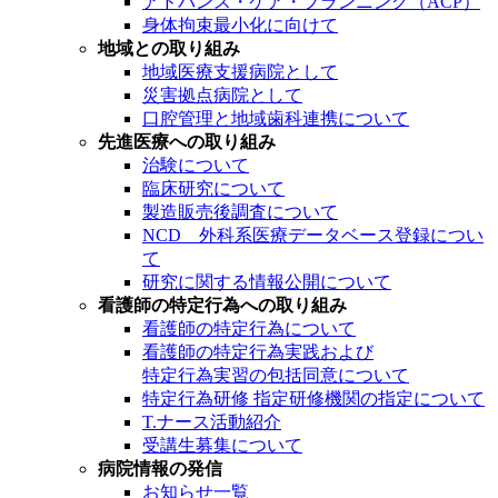
アドバンス・ケア・プランニング（ACP）
身体拘束最小化に向けて
地域との取り組み
地域医療支援病院として
災害拠点病院として
口腔管理と地域歯科連携について
先進医療への取り組み
治験について
臨床研究について
製造販売後調査について
NCD 外科系医療データベース登録につい
て
研究に関する情報公開について
看護師の特定行為への取り組み
看護師の特定行為について
看護師の特定行為実践および
特定行為実習の包括同意について
特定行為研修 指定研修機関の指定について
T.ナース活動紹介
受講生募集について
病院情報の発信
お知らせ一覧