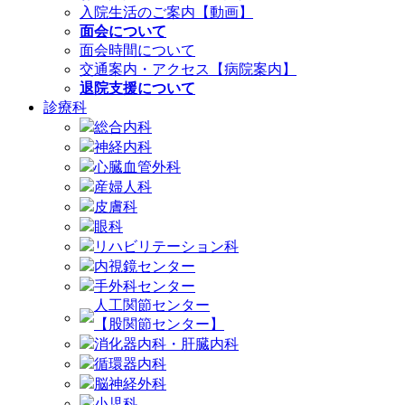
入院生活のご案内【動画】
面会について
面会時間について
交通案内・アクセス【病院案内】
退院支援について
診療科
総合内科
神経内科
心臓血管外科
産婦人科
皮膚科
眼科
リハビリテーション科
内視鏡センター
手外科センター
人工関節センター
【股関節センター】
消化器内科・肝臓内科
循環器内科
脳神経外科
小児科