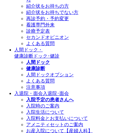
紹介状をお持ちの方
紹介状をお持ちでない方
再診予約・予約変更
看護専門外来
診療予定表
セカンドオピニオン
よくある質問
人間ドック・
健康診断
ドック･健診
人間ドック
健康診断
人間ドックオプション
よくある質問
注意事項
入退院・面会
入退院･面会
入院予定の患者さんへ
入院時のご案内
入院生活について
入院料金とお支払いについて
アメニティセットのご案内
お産入院について【産婦人科】