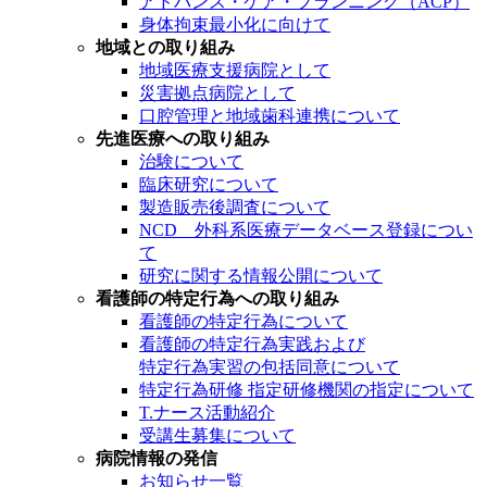
アドバンス・ケア・プランニング（ACP）
身体拘束最小化に向けて
地域との取り組み
地域医療支援病院として
災害拠点病院として
口腔管理と地域歯科連携について
先進医療への取り組み
治験について
臨床研究について
製造販売後調査について
NCD 外科系医療データベース登録につい
て
研究に関する情報公開について
看護師の特定行為への取り組み
看護師の特定行為について
看護師の特定行為実践および
特定行為実習の包括同意について
特定行為研修 指定研修機関の指定について
T.ナース活動紹介
受講生募集について
病院情報の発信
お知らせ一覧