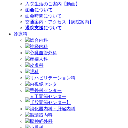
入院生活のご案内【動画】
面会について
面会時間について
交通案内・アクセス【病院案内】
退院支援について
診療科
総合内科
神経内科
心臓血管外科
産婦人科
皮膚科
眼科
リハビリテーション科
内視鏡センター
手外科センター
人工関節センター
【股関節センター】
消化器内科・肝臓内科
循環器内科
脳神経外科
小児科