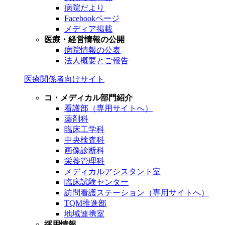
病院だより
Facebookページ
メディア掲載
医療・経営情報の公開
病院情報の公表
法人概要とご報告
医療関係者向けサイト
コ・メディカル部門紹介
看護部（専用サイトへ）
薬剤科
臨床工学科
中央検査科
画像診断科
栄養管理科
メディカルアシスタント室
臨床試験センター
訪問看護ステーション（専用サイトへ）
TQM推進部
地域連携室
採用情報