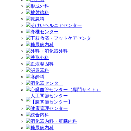
形成外科
放射線科
救急科
そけいヘルニアセンター
脊椎センター
下肢救済・フットケアセンター
糖尿病内科
外科・消化器外科
整形外科
血液凝固科
泌尿器科
麻酔科
消化器センター
心臓血管センター（専門サイト）
人工関節センター
【膝関節センター】
健康管理センター
総合内科
消化器内科・肝臓内科
糖尿病内科