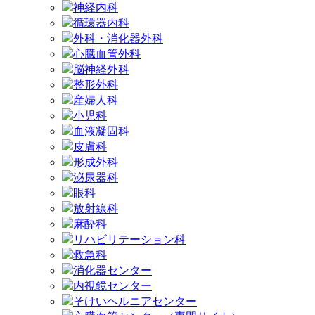
神経内科
循環器内科
外科・消化器外科
心臓血管外科
脳神経外科
整形外科
産婦人科
小児科
血液凝固科
皮膚科
形成外科
泌尿器科
眼科
放射線科
麻酔科
リハビリテーション科
救急科
消化器センター
内視鏡センター
そけいヘルニアセンター