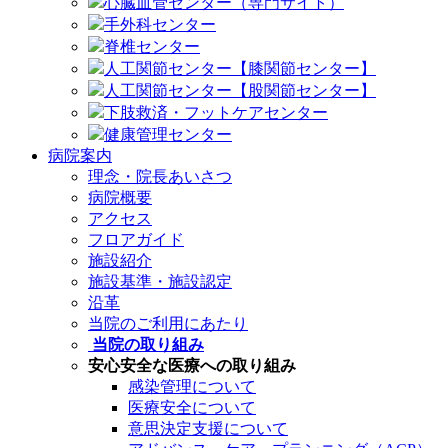
心臓血管センター（専門サイト）
手外科センター
脊椎センター
人工関節センター【膝関節センター】
人工関節センター【股関節センター】
下肢救済・フットケアセンター
健康管理センター
病院案内
理念・院長あいさつ
病院概要
アクセス
フロアガイド
施設紹介
施設基準・施設認定
沿革
当院のご利用にあたり
当院の取り組み
安心安全な医療への取り組み
感染管理について
医療安全について
意思決定支援について