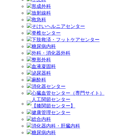
形成外科
放射線科
救急科
そけいヘルニアセンター
脊椎センター
下肢救済・フットケアセンター
糖尿病内科
外科・消化器外科
整形外科
血液凝固科
泌尿器科
麻酔科
消化器センター
心臓血管センター（専門サイト）
人工関節センター
【膝関節センター】
健康管理センター
総合内科
消化器内科・肝臓内科
糖尿病内科