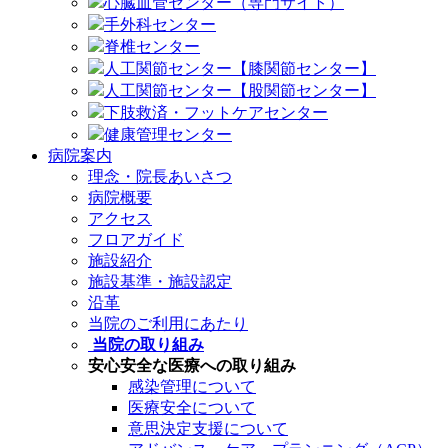
心臓血管センター（専門サイト）
手外科センター
脊椎センター
人工関節センター【膝関節センター】
人工関節センター【股関節センター】
下肢救済・フットケアセンター
健康管理センター
病院案内
理念・院長あいさつ
病院概要
アクセス
フロアガイド
施設紹介
施設基準・施設認定
沿革
当院のご利用にあたり
当院の取り組み
安心安全な医療への取り組み
感染管理について
医療安全について
意思決定支援について