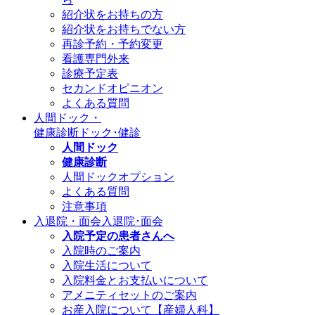
紹介状をお持ちの方
紹介状をお持ちでない方
再診予約・予約変更
看護専門外来
診療予定表
セカンドオピニオン
よくある質問
人間ドック・
健康診断
ドック･健診
人間ドック
健康診断
人間ドックオプション
よくある質問
注意事項
入退院・面会
入退院･面会
入院予定の患者さんへ
入院時のご案内
入院生活について
入院料金とお支払いについて
アメニティセットのご案内
お産入院について【産婦人科】