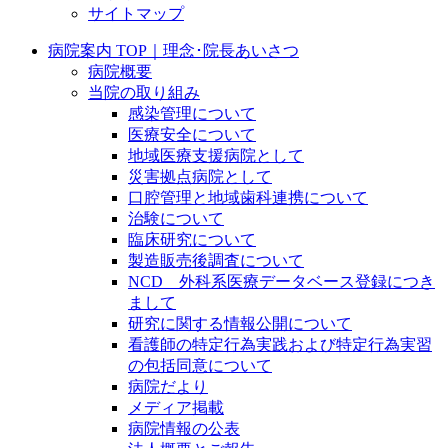
サイトマップ
病院案内 TOP｜理念･院長あいさつ
病院概要
当院の取り組み
感染管理について
医療安全について
地域医療支援病院として
災害拠点病院として
口腔管理と地域歯科連携について
治験について
臨床研究について
製造販売後調査について
NCD 外科系医療データベース登録につき
まして
研究に関する情報公開について
看護師の特定行為実践および特定行為実習
の包括同意について
病院だより
メディア掲載
病院情報の公表