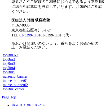
患者さんやご家族のご相談にお応えできるよう本館1階
に総合相談窓口を設置しております。お気軽にご相談
ください。
医療法人財団
荻窪病院
〒167-0035
東京都杉並区今川3-1-24
TEL.
03-3399-1101
03-3399-1101
（代）
※おかけ間違いのないよう、番号をよくお確かめの
上、お電話ください。
topBnr1-2
topBnr2
topBnr3
topBnr4
topBnr5
nurseaid_banner
tnurse_bunner01
tnurse_bunner02
topBnr_center
Page Top
患者さん向けサイト