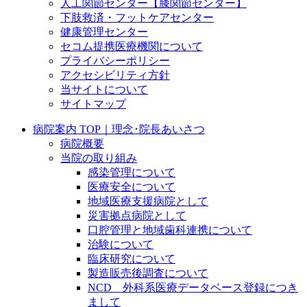
人工関節センター【膝関節センター】
下肢救済・フットケアセンター
健康管理センター
セコム提携医療機関について
プライバシーポリシー
アクセシビリティ方針
当サイトについて
サイトマップ
病院案内 TOP｜理念･院長あいさつ
病院概要
当院の取り組み
感染管理について
医療安全について
地域医療支援病院として
災害拠点病院として
口腔管理と地域歯科連携について
治験について
臨床研究について
製造販売後調査について
NCD 外科系医療データベース登録につき
まして