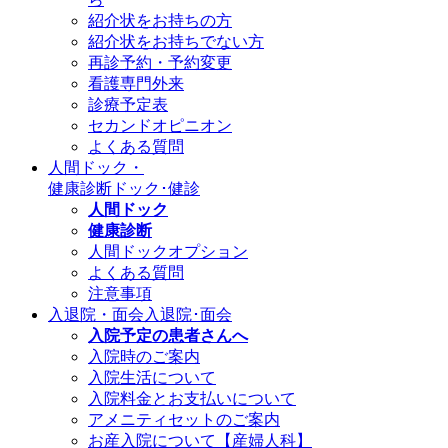
紹介状をお持ちの方
紹介状をお持ちでない方
再診予約・予約変更
看護専門外来
診療予定表
セカンドオピニオン
よくある質問
人間ドック・
健康診断
ドック･健診
人間ドック
健康診断
人間ドックオプション
よくある質問
注意事項
入退院・面会
入退院･面会
入院予定の患者さんへ
入院時のご案内
入院生活について
入院料金とお支払いについて
アメニティセットのご案内
お産入院について【産婦人科】