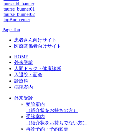
nurseaid_banner
tnurse_bunner01
tnurse_bunner02
topBnr_center
Page Top
患者さん向けサイト
医療関係者向けサイト
HOME
外来受診
人間ドック・健康診断
入退院・面会
診療科
病院案内
外来受診
受診案内
（紹介状をお持ちの方）
受診案内
（紹介状をお持ちでない方）
再診予約・予約変更