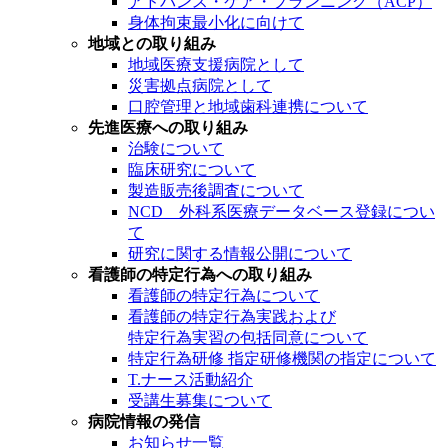
アドバンス・ケア・プランニング（ACP）
身体拘束最小化に向けて
地域との取り組み
地域医療支援病院として
災害拠点病院として
口腔管理と地域歯科連携について
先進医療への取り組み
治験について
臨床研究について
製造販売後調査について
NCD 外科系医療データベース登録につい
て
研究に関する情報公開について
看護師の特定行為への取り組み
看護師の特定行為について
看護師の特定行為実践および
特定行為実習の包括同意について
特定行為研修 指定研修機関の指定について
T.ナース活動紹介
受講生募集について
病院情報の発信
お知らせ一覧