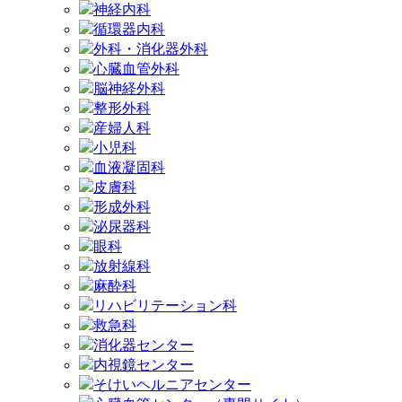
神経内科
循環器内科
外科・消化器外科
心臓血管外科
脳神経外科
整形外科
産婦人科
小児科
血液凝固科
皮膚科
形成外科
泌尿器科
眼科
放射線科
麻酔科
リハビリテーション科
救急科
消化器センター
内視鏡センター
そけいヘルニアセンター