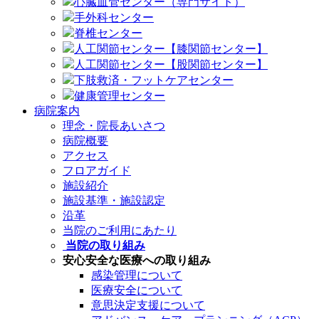
心臓血管センター（専門サイト）
手外科センター
脊椎センター
人工関節センター【膝関節センター】
人工関節センター【股関節センター】
下肢救済・フットケアセンター
健康管理センター
病院案内
理念・院長あいさつ
病院概要
アクセス
フロアガイド
施設紹介
施設基準・施設認定
沿革
当院のご利用にあたり
当院の取り組み
安心安全な医療への取り組み
感染管理について
医療安全について
意思決定支援について