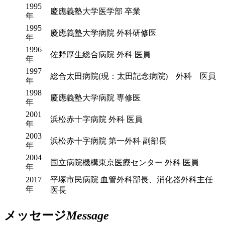
1995
慶應義塾大学医学部 卒業
年
1995
慶應義塾大学病院 外科研修医
年
1996
佐野厚生総合病院 外科 医員
年
1997
総合太田病院(現：太田記念病院) 外科 医員
年
1998
慶應義塾大学病院 専修医
年
2001
浜松赤十字病院 外科 医員
年
2003
浜松赤十字病院 第一外科 副部長
年
2004
国立病院機構東京医療センター 外科 医員
年
2017
平塚市民病院 血管外科部長、消化器外科主任
年
医長
メッセージ
Message