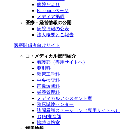
病院だより
Facebookページ
メディア掲載
医療・経営情報の公開
病院情報の公表
法人概要とご報告
医療関係者向けサイト
コ・メディカル部門紹介
看護部（専用サイトへ）
薬剤科
臨床工学科
中央検査科
画像診断科
栄養管理科
メディカルアシスタント室
臨床試験センター
訪問看護ステーション（専用サイトへ）
TQM推進部
地域連携室
採用情報