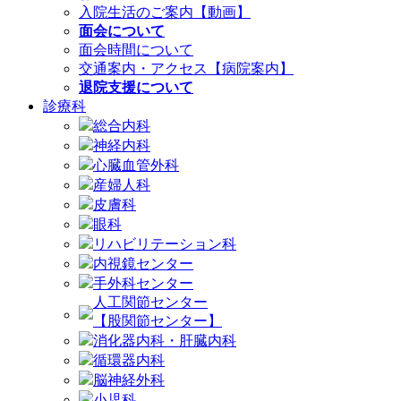
入院生活のご案内【動画】
面会について
面会時間について
交通案内・アクセス【病院案内】
退院支援について
診療科
総合内科
神経内科
心臓血管外科
産婦人科
皮膚科
眼科
リハビリテーション科
内視鏡センター
手外科センター
人工関節センター
【股関節センター】
消化器内科・肝臓内科
循環器内科
脳神経外科
小児科