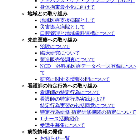
アドバンス・ケア・プランニング（ACP）
身体拘束最小化に向けて
地域との取り組み
地域医療支援病院として
災害拠点病院として
口腔管理と地域歯科連携について
先進医療への取り組み
治験について
臨床研究について
製造販売後調査について
NCD 外科系医療データベース登録につい
て
研究に関する情報公開について
看護師の特定行為への取り組み
看護師の特定行為について
看護師の特定行為実践および
特定行為実習の包括同意について
特定行為研修 指定研修機関の指定について
T.ナース活動紹介
受講生募集について
病院情報の発信
お知らせ一覧