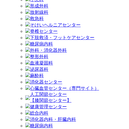
形成外科
放射線科
救急科
そけいヘルニアセンター
脊椎センター
下肢救済・フットケアセンター
糖尿病内科
外科・消化器外科
整形外科
血液凝固科
泌尿器科
麻酔科
消化器センター
心臓血管センター（専門サイト）
人工関節センター
【膝関節センター】
健康管理センター
総合内科
消化器内科・肝臓内科
糖尿病内科