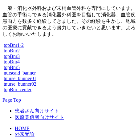
一般・消化器外科および末梢血管外科を専門にしています。
血管の手術もできる消化器外科医を目指して消化器、血管疾
患両方を数多く経験してきました。その経験を生かし、地域
の医療に貢献できるよう努力していきたいと思います。よろ
しくお願いいたします。
topBnr1-2
topBnr2
topBnr3
topBnr4
topBnr5
nurseaid_banner
tnurse_bunner01
tnurse_bunner02
topBnr_center
Page Top
患者さん向けサイト
医療関係者向けサイト
HOME
外来受診