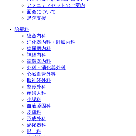
アメニティセットのご案内
面会について
退院支援
診療科
総合内科
消化器内科・肝臓内科
糖尿病内科
神経内科
循環器内科
外科・消化器外科
心臓血管外科
脳神経外科
整形外科
産婦人科
小児科
血液凝固科
皮膚科
形成外科
泌尿器科
眼 科