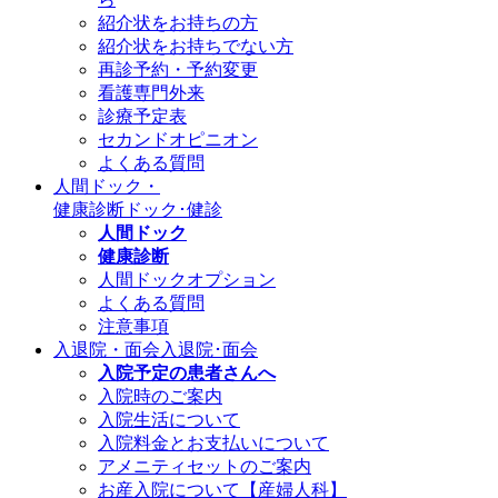
紹介状をお持ちの方
紹介状をお持ちでない方
再診予約・予約変更
看護専門外来
診療予定表
セカンドオピニオン
よくある質問
人間ドック・
健康診断
ドック･健診
人間ドック
健康診断
人間ドックオプション
よくある質問
注意事項
入退院・面会
入退院･面会
入院予定の患者さんへ
入院時のご案内
入院生活について
入院料金とお支払いについて
アメニティセットのご案内
お産入院について【産婦人科】