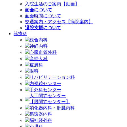
入院生活のご案内【動画】
面会について
面会時間について
交通案内・アクセス【病院案内】
退院支援について
診療科
総合内科
神経内科
心臓血管外科
産婦人科
皮膚科
眼科
リハビリテーション科
内視鏡センター
手外科センター
人工関節センター
【股関節センター】
消化器内科・肝臓内科
循環器内科
脳神経外科
小児科