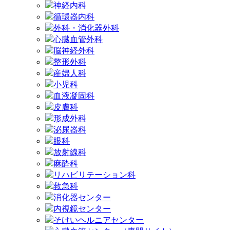
神経内科
循環器内科
外科・消化器外科
心臓血管外科
脳神経外科
整形外科
産婦人科
小児科
血液凝固科
皮膚科
形成外科
泌尿器科
眼科
放射線科
麻酔科
リハビリテーション科
救急科
消化器センター
内視鏡センター
そけいヘルニアセンター