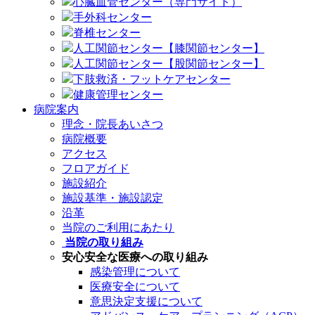
心臓血管センター（専門サイト）
手外科センター
脊椎センター
人工関節センター【膝関節センター】
人工関節センター【股関節センター】
下肢救済・フットケアセンター
健康管理センター
病院案内
理念・院長あいさつ
病院概要
アクセス
フロアガイド
施設紹介
施設基準・施設認定
沿革
当院のご利用にあたり
当院の取り組み
安心安全な医療への取り組み
感染管理について
医療安全について
意思決定支援について