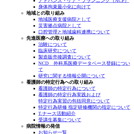
アドバンス・ケア・プランニング（ACP）
身体拘束最小化に向けて
地域との取り組み
地域医療支援病院として
災害拠点病院として
口腔管理と地域歯科連携について
先進医療への取り組み
治験について
臨床研究について
製造販売後調査について
NCD 外科系医療データベース登録につい
て
研究に関する情報公開について
看護師の特定行為への取り組み
看護師の特定行為について
看護師の特定行為実践および
特定行為実習の包括同意について
特定行為研修 指定研修機関の指定について
T.ナース活動紹介
受講生募集について
病院情報の発信
お知らせ一覧