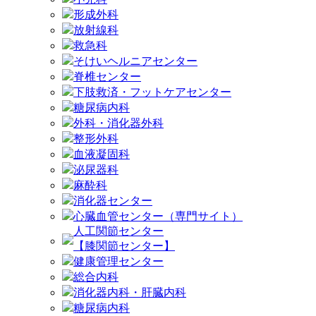
形成外科
放射線科
救急科
そけいヘルニアセンター
脊椎センター
下肢救済・フットケアセンター
糖尿病内科
外科・消化器外科
整形外科
血液凝固科
泌尿器科
麻酔科
消化器センター
心臓血管センター（専門サイト）
人工関節センター
【膝関節センター】
健康管理センター
総合内科
消化器内科・肝臓内科
糖尿病内科