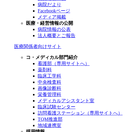
病院だより
Facebookページ
メディア掲載
医療・経営情報の公開
病院情報の公表
法人概要とご報告
医療関係者向けサイト
コ・メディカル部門紹介
看護部（専用サイトへ）
薬剤科
臨床工学科
中央検査科
画像診断科
栄養管理科
メディカルアシスタント室
臨床試験センター
訪問看護ステーション（専用サイトへ）
TQM推進部
地域連携室
採用情報