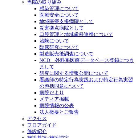
当院の取り組み
感染管理について
医療安全について
地域医療支援病院として
災害拠点病院として
口腔管理と地域歯科連携について
治験について
臨床研究について
製造販売後調査について
NCD 外科系医療データベース登録につき
まして
研究に関する情報公開について
看護師の特定行為実践および特定行為実習
の包括同意について
病院だより
メディア掲載
病院情報の公表
法人概要とご報告
アクセス
フロアガイド
施設紹介
施設基準･施設認定