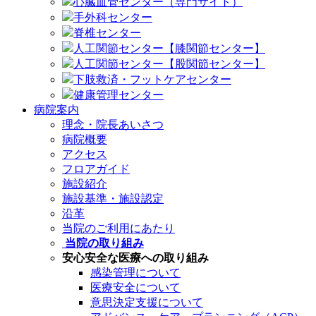
心臓血管センター（専門サイト）
手外科センター
脊椎センター
人工関節センター【膝関節センター】
人工関節センター【股関節センター】
下肢救済・フットケアセンター
健康管理センター
病院案内
理念・院長あいさつ
病院概要
アクセス
フロアガイド
施設紹介
施設基準・施設認定
沿革
当院のご利用にあたり
当院の取り組み
安心安全な医療への取り組み
感染管理について
医療安全について
意思決定支援について