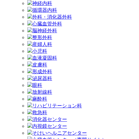
神経内科
循環器内科
外科・消化器外科
心臓血管外科
脳神経外科
整形外科
産婦人科
小児科
血液凝固科
皮膚科
形成外科
泌尿器科
眼科
放射線科
麻酔科
リハビリテーション科
救急科
消化器センター
内視鏡センター
そけいヘルニアセンター