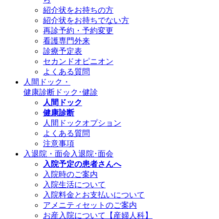
紹介状をお持ちの方
紹介状をお持ちでない方
再診予約・予約変更
看護専門外来
診療予定表
セカンドオピニオン
よくある質問
人間ドック・
健康診断
ドック･健診
人間ドック
健康診断
人間ドックオプション
よくある質問
注意事項
入退院・面会
入退院･面会
入院予定の患者さんへ
入院時のご案内
入院生活について
入院料金とお支払いについて
アメニティセットのご案内
お産入院について【産婦人科】