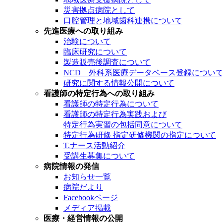
災害拠点病院として
口腔管理と地域歯科連携について
先進医療への取り組み
治験について
臨床研究について
製造販売後調査について
NCD 外科系医療データベース登録につい
研究に関する情報公開について
看護師の特定行為への取り組み
看護師の特定行為について
看護師の特定行為実践および
特定行為実習の包括同意について
特定行為研修 指定研修機関の指定について
T.ナース活動紹介
受講生募集について
病院情報の発信
お知らせ一覧
病院だより
Facebookページ
メディア掲載
医療・経営情報の公開