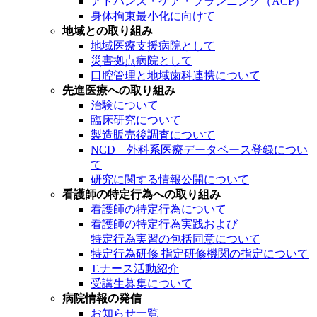
アドバンス・ケア・プランニング（ACP）
身体拘束最小化に向けて
地域との取り組み
地域医療支援病院として
災害拠点病院として
口腔管理と地域歯科連携について
先進医療への取り組み
治験について
臨床研究について
製造販売後調査について
NCD 外科系医療データベース登録につい
て
研究に関する情報公開について
看護師の特定行為への取り組み
看護師の特定行為について
看護師の特定行為実践および
特定行為実習の包括同意について
特定行為研修 指定研修機関の指定について
T.ナース活動紹介
受講生募集について
病院情報の発信
お知らせ一覧