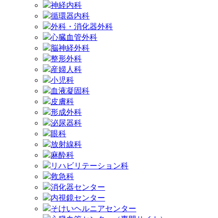
神経内科
循環器内科
外科・消化器外科
心臓血管外科
脳神経外科
整形外科
産婦人科
小児科
血液凝固科
皮膚科
形成外科
泌尿器科
眼科
放射線科
麻酔科
リハビリテーション科
救急科
消化器センター
内視鏡センター
そけいヘルニアセンター