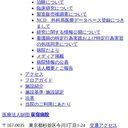
治験について
臨床研究について
製造販売後調査について
NCD 外科系医療データベース登録につき
まして
研究に関する情報公開について
看護師の特定行為実践および特定行為実習
の包括同意について
病院だより
メディア掲載
病院情報の公表
法人概要とご報告
アクセス
フロアガイド
施設紹介
施設基準･施設認定
沿革
当院のご利用にあたり
医療法人財団
荻窪病院
〒167-0035 東京都杉並区今川3丁目1-24
交通アクセス