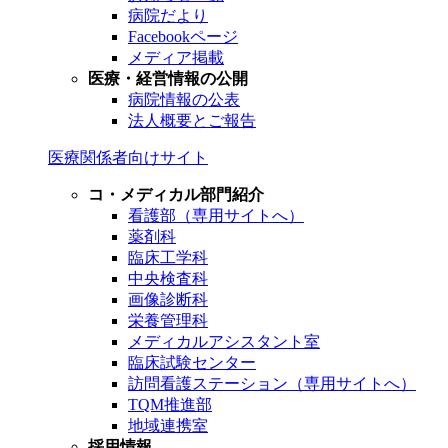
病院だより
Facebookページ
メディア掲載
医療・経営情報の公開
病院情報の公表
法人概要とご報告
医療関係者向けサイト
コ・メディカル部門紹介
看護部（専用サイトへ）
薬剤科
臨床工学科
中央検査科
画像診断科
栄養管理科
メディカルアシスタント室
臨床試験センター
訪問看護ステーション（専用サイトへ）
TQM推進部
地域連携室
採用情報