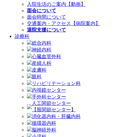
入院生活のご案内【動画】
面会について
面会時間について
交通案内・アクセス【病院案内】
退院支援について
診療科
総合内科
神経内科
心臓血管外科
産婦人科
皮膚科
眼科
リハビリテーション科
内視鏡センター
手外科センター
人工関節センター
【股関節センター】
消化器内科・肝臓内科
循環器内科
脳神経外科
小児科