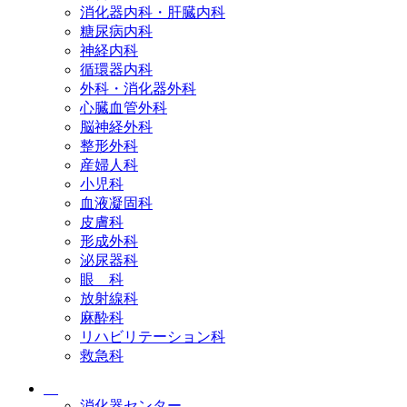
消化器内科・肝臓内科
糖尿病内科
神経内科
循環器内科
外科・消化器外科
心臓血管外科
脳神経外科
整形外科
産婦人科
小児科
血液凝固科
皮膚科
形成外科
泌尿器科
眼 科
放射線科
麻酔科
リハビリテーション科
救急科
消化器センター