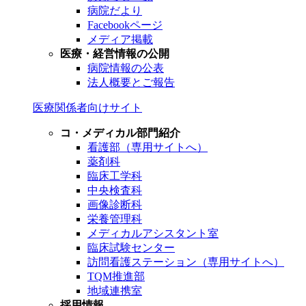
病院だより
Facebookページ
メディア掲載
医療・経営情報の公開
病院情報の公表
法人概要とご報告
医療関係者向けサイト
コ・メディカル部門紹介
看護部（専用サイトへ）
薬剤科
臨床工学科
中央検査科
画像診断科
栄養管理科
メディカルアシスタント室
臨床試験センター
訪問看護ステーション（専用サイトへ）
TQM推進部
地域連携室
採用情報