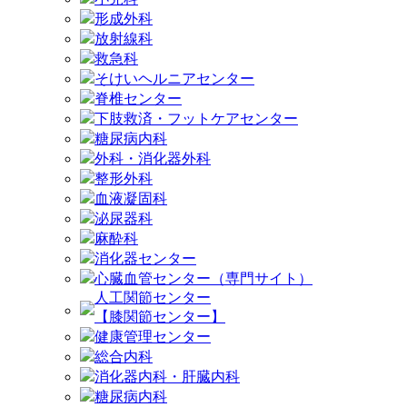
形成外科
放射線科
救急科
そけいヘルニアセンター
脊椎センター
下肢救済・フットケアセンター
糖尿病内科
外科・消化器外科
整形外科
血液凝固科
泌尿器科
麻酔科
消化器センター
心臓血管センター（専門サイト）
人工関節センター
【膝関節センター】
健康管理センター
総合内科
消化器内科・肝臓内科
糖尿病内科