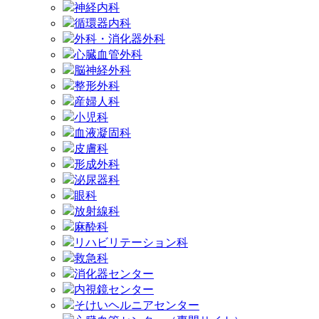
神経内科
循環器内科
外科・消化器外科
心臓血管外科
脳神経外科
整形外科
産婦人科
小児科
血液凝固科
皮膚科
形成外科
泌尿器科
眼科
放射線科
麻酔科
リハビリテーション科
救急科
消化器センター
内視鏡センター
そけいヘルニアセンター