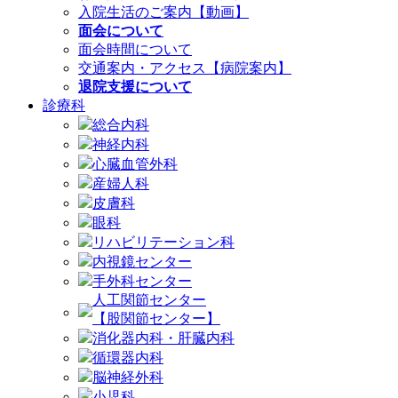
入院生活のご案内【動画】
面会について
面会時間について
交通案内・アクセス【病院案内】
退院支援について
診療科
総合内科
神経内科
心臓血管外科
産婦人科
皮膚科
眼科
リハビリテーション科
内視鏡センター
手外科センター
人工関節センター
【股関節センター】
消化器内科・肝臓内科
循環器内科
脳神経外科
小児科