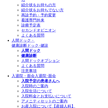
紹介状をお持ちの方
紹介状をお持ちでない方
再診予約・予約変更
看護専門外来
診療予定表
セカンドオピニオン
よくある質問
人間ドック・
健康診断
ドック･健診
人間ドック
健康診断
人間ドックオプション
よくある質問
注意事項
入退院・面会
入退院･面会
入院予定の患者さんへ
入院時のご案内
入院生活について
入院料金とお支払いについて
アメニティセットのご案内
お産入院について【産婦人科】