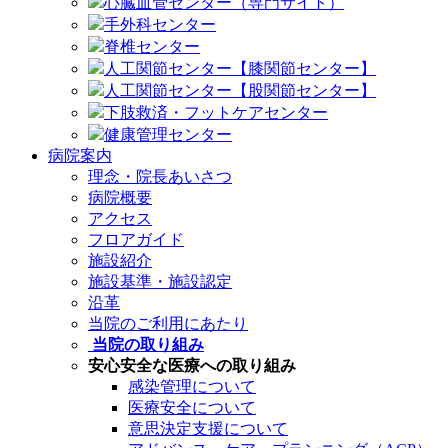
心臓血管センター（専門サイト）
手外科センター
脊椎センター
人工関節センター【膝関節センター】
人工関節センター【股関節センター】
下肢救済・フットケアセンター
健康管理センター
病院案内
理念・院長あいさつ
病院概要
アクセス
フロアガイド
施設紹介
施設基準・施設認定
沿革
当院のご利用にあたり
当院の取り組み
安心安全な医療への取り組み
感染管理について
医療安全について
意思決定支援について