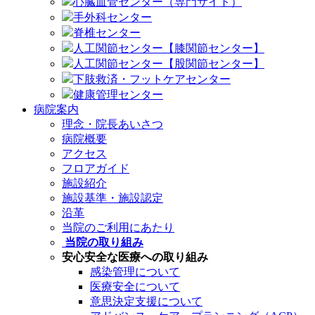
心臓血管センター（専門サイト）
手外科センター
脊椎センター
人工関節センター【膝関節センター】
人工関節センター【股関節センター】
下肢救済・フットケアセンター
健康管理センター
病院案内
理念・院長あいさつ
病院概要
アクセス
フロアガイド
施設紹介
施設基準・施設認定
沿革
当院のご利用にあたり
当院の取り組み
安心安全な医療への取り組み
感染管理について
医療安全について
意思決定支援について