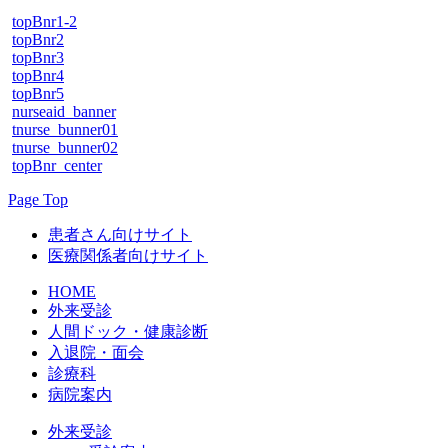
topBnr1-2
topBnr2
topBnr3
topBnr4
topBnr5
nurseaid_banner
tnurse_bunner01
tnurse_bunner02
topBnr_center
Page Top
患者さん向けサイト
医療関係者向けサイト
HOME
外来受診
人間ドック・健康診断
入退院・面会
診療科
病院案内
外来受診