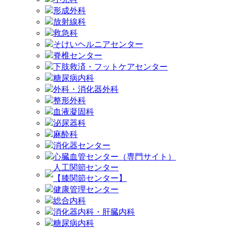
形成外科
放射線科
救急科
そけいヘルニアセンター
脊椎センター
下肢救済・フットケアセンター
糖尿病内科
外科・消化器外科
整形外科
血液凝固科
泌尿器科
麻酔科
消化器センター
心臓血管センター（専門サイト）
人工関節センター
【膝関節センター】
健康管理センター
総合内科
消化器内科・肝臓内科
糖尿病内科