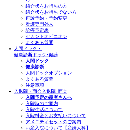
紹介状をお持ちの方
紹介状をお持ちでない方
再診予約・予約変更
看護専門外来
診療予定表
セカンドオピニオン
よくある質問
人間ドック・
健康診断
ドック･健診
人間ドック
健康診断
人間ドックオプション
よくある質問
注意事項
入退院・面会
入退院･面会
入院予定の患者さんへ
入院時のご案内
入院生活について
入院料金とお支払いについて
アメニティセットのご案内
お産入院について【産婦人科】