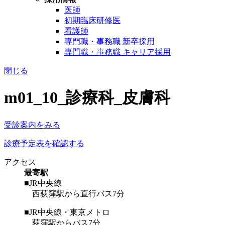
医師
初期臨床研修医
看護師
専門職・事務職 新卒採用
専門職・事務職 キャリア採用
閉じる
m01_10_診療科_皮膚科
受診案内をみる
診療予定表を確認する
アクセス
最寄駅
■JR中央線
西荻窪駅から直行バス7分
■JR中央線・東京メトロ
荻窪駅からバス7分