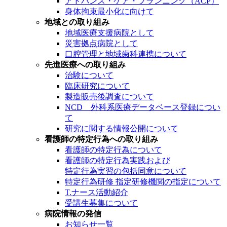
アドバンス・ケア・プランニング（ACP）
身体拘束最小化に向けて
地域との取り組み
地域医療支援病院として
災害拠点病院として
口腔管理と地域歯科連携について
先進医療への取り組み
治験について
臨床研究について
製造販売後調査について
NCD 外科系医療データベース登録につい
て
研究に関する情報公開について
看護師の特定行為への取り組み
看護師の特定行為について
看護師の特定行為実践および
特定行為実習の包括同意について
特定行為研修 指定研修機関の指定について
T.ナース活動紹介
受講生募集について
病院情報の発信
お知らせ一覧