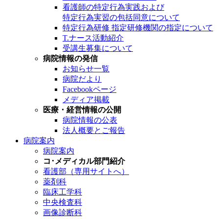
看護師の特定行為実践および
特定行為実習の包括同意について
特定行為研修 指定研修機関の指定について
T.ナース活動紹介
受講生募集について
病院情報の発信
お知らせ一覧
病院だより
Facebookページ
メディア掲載
医療・経営情報の公開
病院情報の公表
法人概要とご報告
病院案内
病院案内
コ･メディカル部門紹介
看護部（専用サイトへ）
薬剤科
臨床工学科
中央検査科
画像診断科