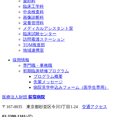
薬剤科
臨床工学科
中央検査科
画像診断科
栄養管理科
メディカルアシスタント室
臨床試験センター
訪問看護ステーション
TQM推進部
地域連携室
採用情報
専門職・事務職
初期臨床研修プログラム
プログラム概要
先輩メッセージ
病院見学申込みフォーム（医学生専用）
医療法人財団
荻窪病院
〒167-0035 東京都杉並区今川3丁目1-24
交通アクセス
03-3399-1101
(代)