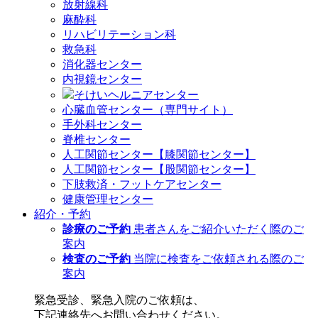
放射線科
麻酔科
リハビリテーション科
救急科
消化器センター
内視鏡センター
そけいヘルニアセンター
心臓血管センター（専門サイト）
手外科センター
脊椎センター
人工関節センター【膝関節センター】
人工関節センター【股関節センター】
下肢救済・フットケアセンター
健康管理センター
紹介・予約
診療のご予約
患者さんをご紹介いただく際のご
案内
検査のご予約
当院に検査をご依頼される際のご
案内
緊急受診、緊急入院のご依頼は、
下記連絡先へお問い合わせください。