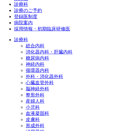
診療科
診療のご予約
登録医制度
病院案内
採用情報・初期臨床研修医
診療科
総合内科
消化器内科・肝臓内科
糖尿病内科
神経内科
循環器内科
外科・消化器外科
心臓血管外科
脳神経外科
整形外科
産婦人科
小児科
血液凝固科
皮膚科
形成外科