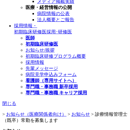
メディア掲載実績
医療・経営情報の公開
病院情報の公表
法人概要とご報告
採用情報・
初期臨床研修医
採用･研修医
医師
初期臨床研修医
お知らせ/挨拶
初期臨床研修プログラム概要
採用情報
先輩メッセージ
病院見学申込みフォーム
看護師（専用サイトへ）
専門職・事務職 新卒採用
専門職・事務職 キャリア採用
閉じる
>
お知らせ（医療関係者向け）
>
お知らせ
>
診療情報管理士
（既卒）常勤を募集します