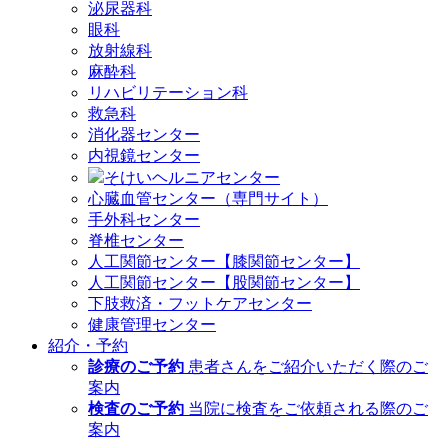
泌尿器科
眼科
放射線科
麻酔科
リハビリテーション科
救急科
消化器センター
内視鏡センター
そけいヘルニアセンター
心臓血管センター（専門サイト）
手外科センター
脊椎センター
人工関節センター【膝関節センター】
人工関節センター【股関節センター】
下肢救済・フットケアセンター
健康管理センター
紹介・予約
診療のご予約
患者さんをご紹介いただく際のご
案内
検査のご予約
当院に検査をご依頼される際のご
案内