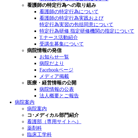
看護師の特定行為への取り組み
看護師の特定行為について
看護師の特定行為実践および
特定行為実習の包括同意について
特定行為研修 指定研修機関の指定について
T.ナース活動紹介
受講生募集について
病院情報の発信
お知らせ一覧
病院だより
Facebookページ
メディア掲載
医療・経営情報の公開
病院情報の公表
法人概要とご報告
病院案内
病院案内
コ･メディカル部門紹介
看護部（専用サイトへ）
薬剤科
臨床工学科