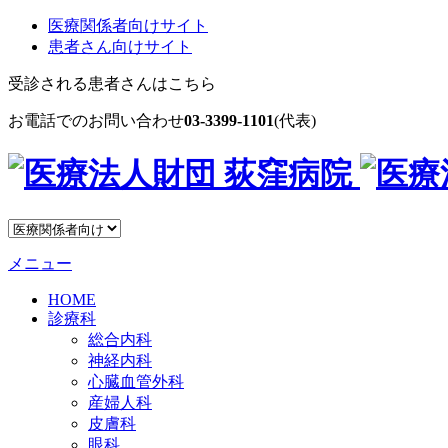
医療関係者向けサイト
患者さん向けサイト
受診される患者さんはこちら
お電話でのお問い合わせ
03-3399-1101
(代表)
メニュー
HOME
診療科
総合内科
神経内科
心臓血管外科
産婦人科
皮膚科
眼科