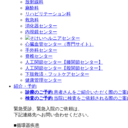
放射線科
麻酔科
リハビリテーション科
救急科
消化器センター
内視鏡センター
そけいヘルニアセンター
心臓血管センター（専門サイト）
手外科センター
脊椎センター
人工関節センター【膝関節センター】
人工関節センター【股関節センター】
下肢救済・フットケアセンター
健康管理センター
紹介・予約
診療のご予約
患者さんをご紹介いただく際のご案
検査のご予約
当院に検査をご依頼される際のご案
緊急受診、緊急入院のご依頼は、
下記連絡先へお問い合わせください。
■循環器疾患