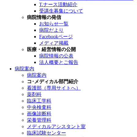
T.ナース活動紹介
受講生募集について
病院情報の発信
お知らせ一覧
病院だより
Facebookページ
メディア掲載
医療・経営情報の公開
病院情報の公表
法人概要とご報告
病院案内
病院案内
コ･メディカル部門紹介
看護部（専用サイトへ）
薬剤科
臨床工学科
中央検査科
画像診断科
栄養管理科
メディカルアシスタント室
臨床試験センター