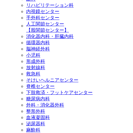
リハビリテーション科
内視鏡センター
手外科センター
人工関節センター
【股関節センター】
消化器内科・肝臓内科
循環器内科
脳神経外科
小児科
形成外科
放射線科
救急科
そけいヘルニアセンター
脊椎センター
下肢救済・フットケアセンター
糖尿病内科
外科・消化器外科
整形外科
血液凝固科
泌尿器科
麻酔科