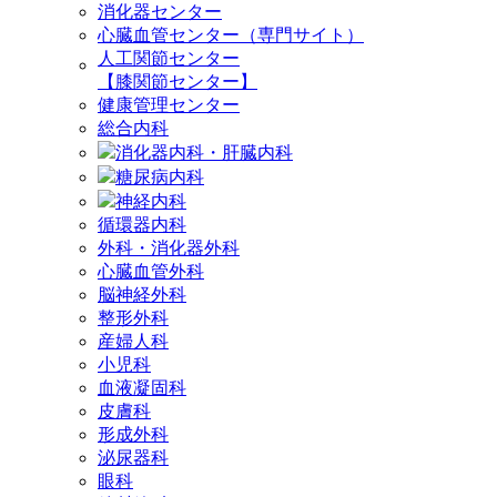
消化器センター
心臓血管センター（専門サイト）
人工関節センター
【膝関節センター】
健康管理センター
総合内科
消化器内科・肝臓内科
糖尿病内科
神経内科
循環器内科
外科・消化器外科
心臓血管外科
脳神経外科
整形外科
産婦人科
小児科
血液凝固科
皮膚科
形成外科
泌尿器科
眼科