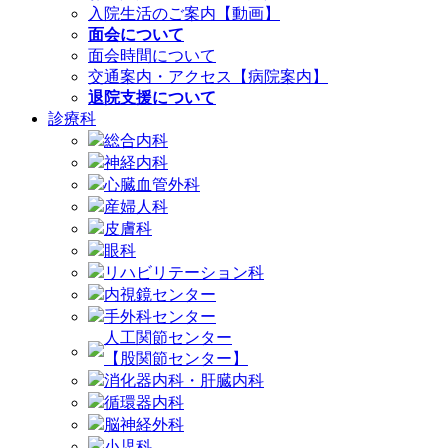
入院生活のご案内【動画】
面会について
面会時間について
交通案内・アクセス【病院案内】
退院支援について
診療科
総合内科
神経内科
心臓血管外科
産婦人科
皮膚科
眼科
リハビリテーション科
内視鏡センター
手外科センター
人工関節センター
【股関節センター】
消化器内科・肝臓内科
循環器内科
脳神経外科
小児科