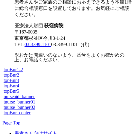
患者さんやご家族のご相談にお応えできるよう本館1階
に総合相談窓口を設置しております。お気軽にご相談
ください。
医療法人財団
荻窪病院
〒167-0035
東京都杉並区今川3-1-24
TEL.
03-3399-1101
03-3399-1101
（代）
※おかけ間違いのないよう、番号をよくお確かめの
上、お電話ください。
topBnr1-2
topBnr2
topBnr3
topBnr4
topBnr5
nurseaid_banner
tnurse_bunner01
tnurse_bunner02
topBnr_center
Page Top
患者さん向けサイト