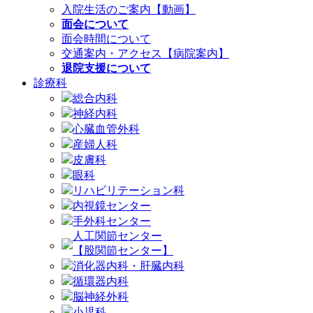
入院生活のご案内【動画】
面会について
面会時間について
交通案内・アクセス【病院案内】
退院支援について
診療科
総合内科
神経内科
心臓血管外科
産婦人科
皮膚科
眼科
リハビリテーション科
内視鏡センター
手外科センター
人工関節センター
【股関節センター】
消化器内科・肝臓内科
循環器内科
脳神経外科
小児科