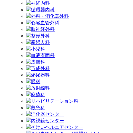
神経内科
循環器内科
外科・消化器外科
心臓血管外科
脳神経外科
整形外科
産婦人科
小児科
血液凝固科
皮膚科
形成外科
泌尿器科
眼科
放射線科
麻酔科
リハビリテーション科
救急科
消化器センター
内視鏡センター
そけいヘルニアセンター