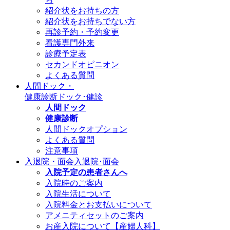
紹介状をお持ちの方
紹介状をお持ちでない方
再診予約・予約変更
看護専門外来
診療予定表
セカンドオピニオン
よくある質問
人間ドック・
健康診断
ドック･健診
人間ドック
健康診断
人間ドックオプション
よくある質問
注意事項
入退院・面会
入退院･面会
入院予定の患者さんへ
入院時のご案内
入院生活について
入院料金とお支払いについて
アメニティセットのご案内
お産入院について【産婦人科】