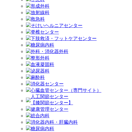
形成外科
放射線科
救急科
そけいヘルニアセンター
脊椎センター
下肢救済・フットケアセンター
糖尿病内科
外科・消化器外科
整形外科
血液凝固科
泌尿器科
麻酔科
消化器センター
心臓血管センター（専門サイト）
人工関節センター
【膝関節センター】
健康管理センター
総合内科
消化器内科・肝臓内科
糖尿病内科