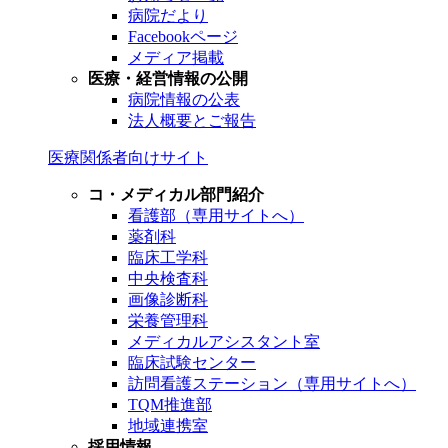
病院だより
Facebookページ
メディア掲載
医療・経営情報の公開
病院情報の公表
法人概要とご報告
医療関係者向けサイト
コ・メディカル部門紹介
看護部（専用サイトへ）
薬剤科
臨床工学科
中央検査科
画像診断科
栄養管理科
メディカルアシスタント室
臨床試験センター
訪問看護ステーション（専用サイトへ）
TQM推進部
地域連携室
採用情報