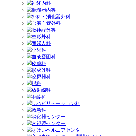
神経内科
循環器内科
外科・消化器外科
心臓血管外科
脳神経外科
整形外科
産婦人科
小児科
血液凝固科
皮膚科
形成外科
泌尿器科
眼科
放射線科
麻酔科
リハビリテーション科
救急科
消化器センター
内視鏡センター
そけいヘルニアセンター