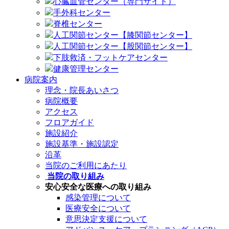
心臓血管センター（専門サイト）
手外科センター
脊椎センター
人工関節センター【膝関節センター】
人工関節センター【股関節センター】
下肢救済・フットケアセンター
健康管理センター
病院案内
理念・院長あいさつ
病院概要
アクセス
フロアガイド
施設紹介
施設基準・施設認定
沿革
当院のご利用にあたり
当院の取り組み
安心安全な医療への取り組み
感染管理について
医療安全について
意思決定支援について