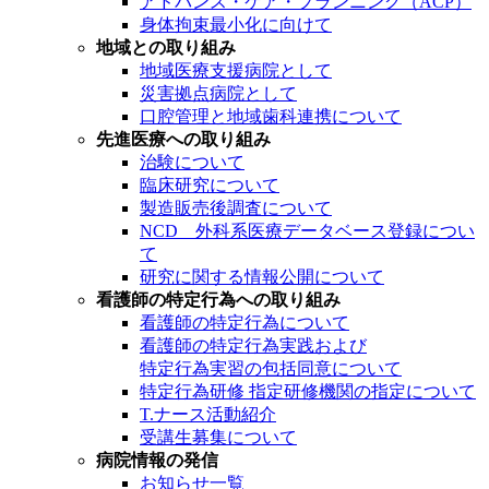
アドバンス・ケア・プランニング（ACP）
身体拘束最小化に向けて
地域との取り組み
地域医療支援病院として
災害拠点病院として
口腔管理と地域歯科連携について
先進医療への取り組み
治験について
臨床研究について
製造販売後調査について
NCD 外科系医療データベース登録につい
て
研究に関する情報公開について
看護師の特定行為への取り組み
看護師の特定行為について
看護師の特定行為実践および
特定行為実習の包括同意について
特定行為研修 指定研修機関の指定について
T.ナース活動紹介
受講生募集について
病院情報の発信
お知らせ一覧