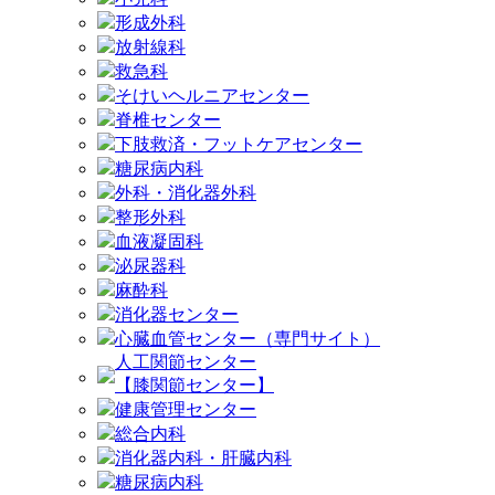
形成外科
放射線科
救急科
そけいヘルニアセンター
脊椎センター
下肢救済・フットケアセンター
糖尿病内科
外科・消化器外科
整形外科
血液凝固科
泌尿器科
麻酔科
消化器センター
心臓血管センター（専門サイト）
人工関節センター
【膝関節センター】
健康管理センター
総合内科
消化器内科・肝臓内科
糖尿病内科