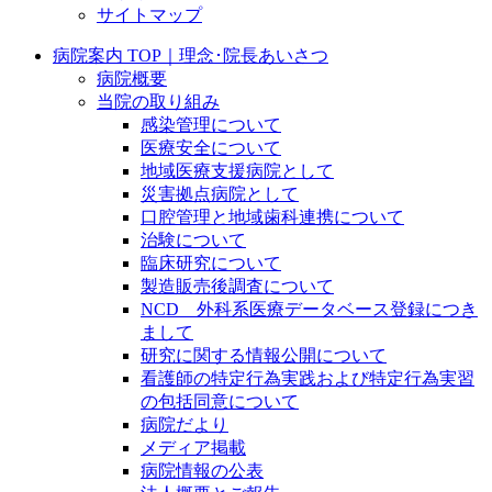
サイトマップ
病院案内 TOP｜理念･院長あいさつ
病院概要
当院の取り組み
感染管理について
医療安全について
地域医療支援病院として
災害拠点病院として
口腔管理と地域歯科連携について
治験について
臨床研究について
製造販売後調査について
NCD 外科系医療データベース登録につき
まして
研究に関する情報公開について
看護師の特定行為実践および特定行為実習
の包括同意について
病院だより
メディア掲載
病院情報の公表