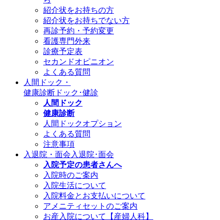
紹介状をお持ちの方
紹介状をお持ちでない方
再診予約・予約変更
看護専門外来
診療予定表
セカンドオピニオン
よくある質問
人間ドック・
健康診断
ドック･健診
人間ドック
健康診断
人間ドックオプション
よくある質問
注意事項
入退院・面会
入退院･面会
入院予定の患者さんへ
入院時のご案内
入院生活について
入院料金とお支払いについて
アメニティセットのご案内
お産入院について【産婦人科】