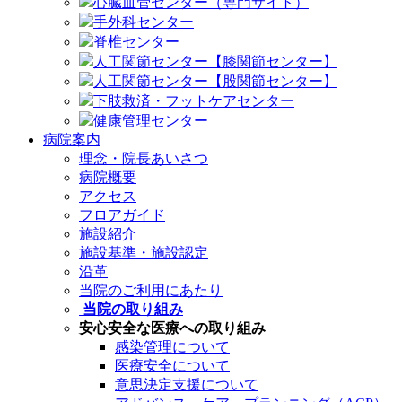
心臓血管センター（専門サイト）
手外科センター
脊椎センター
人工関節センター【膝関節センター】
人工関節センター【股関節センター】
下肢救済・フットケアセンター
健康管理センター
病院案内
理念・院長あいさつ
病院概要
アクセス
フロアガイド
施設紹介
施設基準・施設認定
沿革
当院のご利用にあたり
当院の取り組み
安心安全な医療への取り組み
感染管理について
医療安全について
意思決定支援について