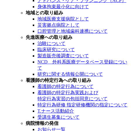
アドバンス・ケア・プランニング（ACP）
身体拘束最小化に向けて
地域との取り組み
地域医療支援病院として
災害拠点病院として
口腔管理と地域歯科連携について
先進医療への取り組み
治験について
臨床研究について
製造販売後調査について
NCD 外科系医療データベース登録につい
て
研究に関する情報公開について
看護師の特定行為への取り組み
看護師の特定行為について
看護師の特定行為実践および
特定行為実習の包括同意について
特定行為研修 指定研修機関の指定について
T.ナース活動紹介
受講生募集について
病院情報の発信
お知らせ一覧