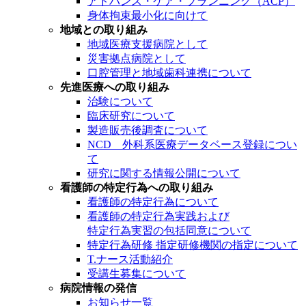
アドバンス・ケア・プランニング（ACP）
身体拘束最小化に向けて
地域との取り組み
地域医療支援病院として
災害拠点病院として
口腔管理と地域歯科連携について
先進医療への取り組み
治験について
臨床研究について
製造販売後調査について
NCD 外科系医療データベース登録につい
て
研究に関する情報公開について
看護師の特定行為への取り組み
看護師の特定行為について
看護師の特定行為実践および
特定行為実習の包括同意について
特定行為研修 指定研修機関の指定について
T.ナース活動紹介
受講生募集について
病院情報の発信
お知らせ一覧