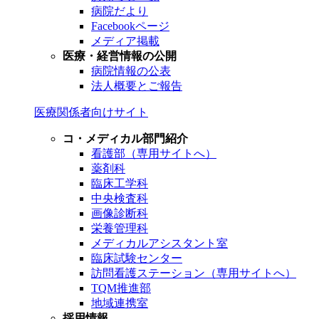
病院だより
Facebookページ
メディア掲載
医療・経営情報の公開
病院情報の公表
法人概要とご報告
医療関係者向けサイト
コ・メディカル部門紹介
看護部（専用サイトへ）
薬剤科
臨床工学科
中央検査科
画像診断科
栄養管理科
メディカルアシスタント室
臨床試験センター
訪問看護ステーション（専用サイトへ）
TQM推進部
地域連携室
採用情報