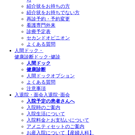
紹介状をお持ちの方
紹介状をお持ちでない方
再診予約・予約変更
看護専門外来
診療予定表
セカンドオピニオン
よくある質問
人間ドック・
健康診断
ドック･健診
人間ドック
健康診断
人間ドックオプション
よくある質問
注意事項
入退院・面会
入退院･面会
入院予定の患者さんへ
入院時のご案内
入院生活について
入院料金とお支払いについて
アメニティセットのご案内
お産入院について【産婦人科】