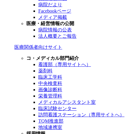
病院だより
Facebookページ
メディア掲載
医療・経営情報の公開
病院情報の公表
法人概要とご報告
医療関係者向けサイト
コ・メディカル部門紹介
看護部（専用サイトへ）
薬剤科
臨床工学科
中央検査科
画像診断科
栄養管理科
メディカルアシスタント室
臨床試験センター
訪問看護ステーション（専用サイトへ）
TQM推進部
地域連携室
採用情報