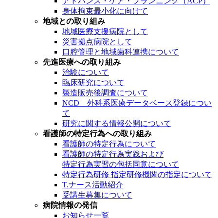
アドバンス・ケア・プランニング（ACP）
身体拘束最小化に向けて
地域との取り組み
地域医療支援病院として
災害拠点病院として
口腔管理と地域歯科連携について
先進医療への取り組み
治験について
臨床研究について
製造販売後調査について
NCD 外科系医療データベース登録につい
て
研究に関する情報公開について
看護師の特定行為への取り組み
看護師の特定行為について
看護師の特定行為実践および
特定行為実習の包括同意について
特定行為研修 指定研修機関の指定について
T.ナース活動紹介
受講生募集について
病院情報の発信
お知らせ一覧