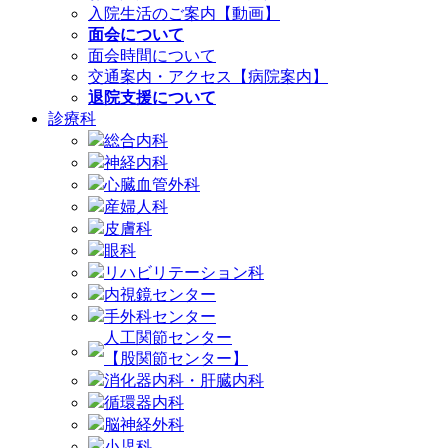
入院生活のご案内【動画】
面会について
面会時間について
交通案内・アクセス【病院案内】
退院支援について
診療科
総合内科
神経内科
心臓血管外科
産婦人科
皮膚科
眼科
リハビリテーション科
内視鏡センター
手外科センター
人工関節センター
【股関節センター】
消化器内科・肝臓内科
循環器内科
脳神経外科
小児科