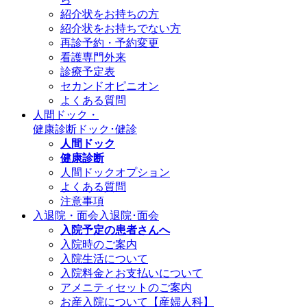
紹介状をお持ちの方
紹介状をお持ちでない方
再診予約・予約変更
看護専門外来
診療予定表
セカンドオピニオン
よくある質問
人間ドック・
健康診断
ドック･健診
人間ドック
健康診断
人間ドックオプション
よくある質問
注意事項
入退院・面会
入退院･面会
入院予定の患者さんへ
入院時のご案内
入院生活について
入院料金とお支払いについて
アメニティセットのご案内
お産入院について【産婦人科】