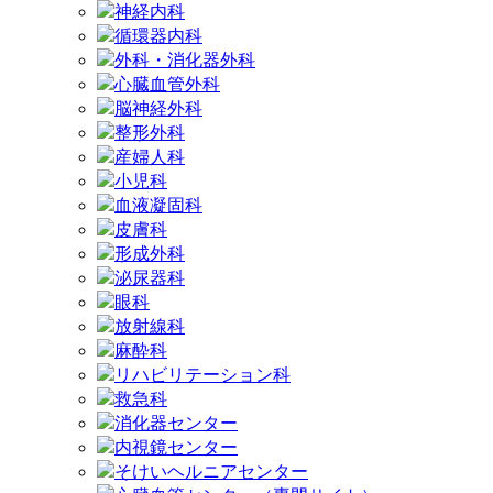
神経内科
循環器内科
外科・消化器外科
心臓血管外科
脳神経外科
整形外科
産婦人科
小児科
血液凝固科
皮膚科
形成外科
泌尿器科
眼科
放射線科
麻酔科
リハビリテーション科
救急科
消化器センター
内視鏡センター
そけいヘルニアセンター