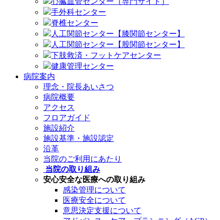
心臓血管センター（専門サイト）
手外科センター
脊椎センター
人工関節センター【膝関節センター】
人工関節センター【股関節センター】
下肢救済・フットケアセンター
健康管理センター
病院案内
理念・院長あいさつ
病院概要
アクセス
フロアガイド
施設紹介
施設基準・施設認定
沿革
当院のご利用にあたり
当院の取り組み
安心安全な医療への取り組み
感染管理について
医療安全について
意思決定支援について