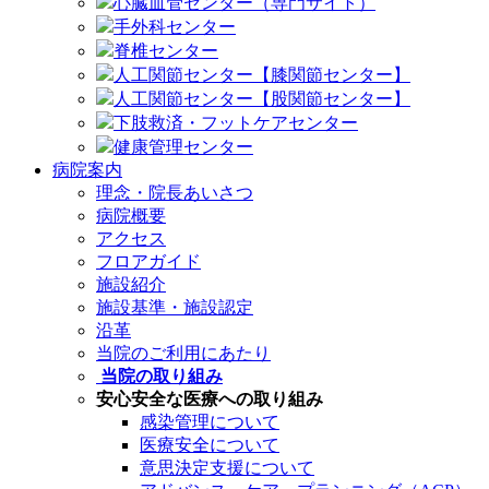
心臓血管センター（専門サイト）
手外科センター
脊椎センター
人工関節センター【膝関節センター】
人工関節センター【股関節センター】
下肢救済・フットケアセンター
健康管理センター
病院案内
理念・院長あいさつ
病院概要
アクセス
フロアガイド
施設紹介
施設基準・施設認定
沿革
当院のご利用にあたり
当院の取り組み
安心安全な医療への取り組み
感染管理について
医療安全について
意思決定支援について