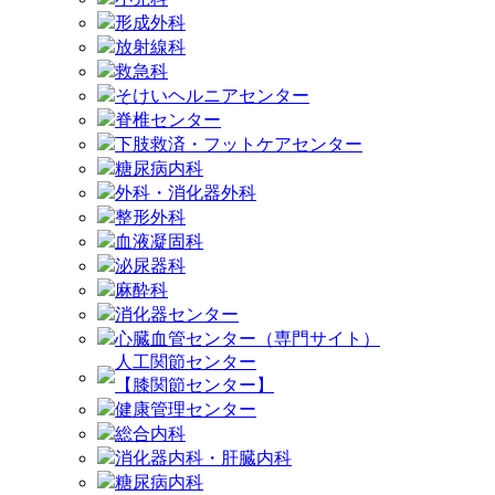
形成外科
放射線科
救急科
そけいヘルニアセンター
脊椎センター
下肢救済・フットケアセンター
糖尿病内科
外科・消化器外科
整形外科
血液凝固科
泌尿器科
麻酔科
消化器センター
心臓血管センター（専門サイト）
人工関節センター
【膝関節センター】
健康管理センター
総合内科
消化器内科・肝臓内科
糖尿病内科