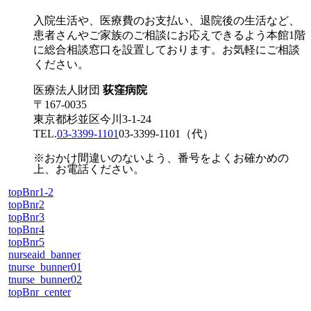
入院生活や、医療費のお支払い、退院後の生活など、
患者さんやご家族のご相談にお応えできるよう本館1階
に総合相談窓口を設置しております。お気軽にご相談
ください。
医療法人財団
荻窪病院
〒167-0035
東京都杉並区今川3-1-24
TEL.
03-3399-1101
03-3399-1101
（代）
※おかけ間違いのないよう、番号をよくお確かめの
上、お電話ください。
topBnr1-2
topBnr2
topBnr3
topBnr4
topBnr5
nurseaid_banner
tnurse_bunner01
tnurse_bunner02
topBnr_center