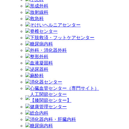
形成外科
放射線科
救急科
そけいヘルニアセンター
脊椎センター
下肢救済・フットケアセンター
糖尿病内科
外科・消化器外科
整形外科
血液凝固科
泌尿器科
麻酔科
消化器センター
心臓血管センター（専門サイト）
人工関節センター
【膝関節センター】
健康管理センター
総合内科
消化器内科・肝臓内科
糖尿病内科