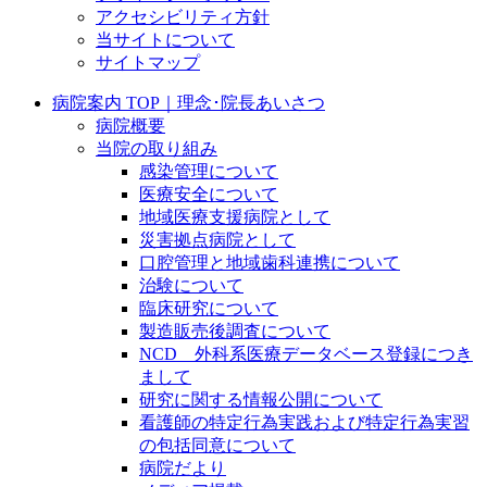
アクセシビリティ方針
当サイトについて
サイトマップ
病院案内 TOP｜理念･院長あいさつ
病院概要
当院の取り組み
感染管理について
医療安全について
地域医療支援病院として
災害拠点病院として
口腔管理と地域歯科連携について
治験について
臨床研究について
製造販売後調査について
NCD 外科系医療データベース登録につき
まして
研究に関する情報公開について
看護師の特定行為実践および特定行為実習
の包括同意について
病院だより