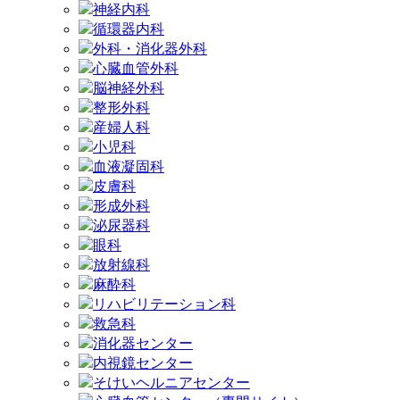
神経内科
循環器内科
外科・消化器外科
心臓血管外科
脳神経外科
整形外科
産婦人科
小児科
血液凝固科
皮膚科
形成外科
泌尿器科
眼科
放射線科
麻酔科
リハビリテーション科
救急科
消化器センター
内視鏡センター
そけいヘルニアセンター