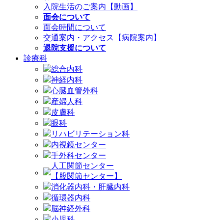
入院生活のご案内【動画】
面会について
面会時間について
交通案内・アクセス【病院案内】
退院支援について
診療科
総合内科
神経内科
心臓血管外科
産婦人科
皮膚科
眼科
リハビリテーション科
内視鏡センター
手外科センター
人工関節センター
【股関節センター】
消化器内科・肝臓内科
循環器内科
脳神経外科
小児科