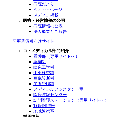
病院だより
Facebookページ
メディア掲載
医療・経営情報の公開
病院情報の公表
法人概要とご報告
医療関係者向けサイト
コ・メディカル部門紹介
看護部（専用サイトへ）
薬剤科
臨床工学科
中央検査科
画像診断科
栄養管理科
メディカルアシスタント室
臨床試験センター
訪問看護ステーション（専用サイトへ）
TQM推進部
地域連携室
採用情報