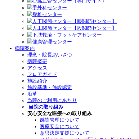
心臓血管センター（専門サイト）
手外科センター
脊椎センター
人工関節センター【膝関節センター】
人工関節センター【股関節センター】
下肢救済・フットケアセンター
健康管理センター
病院案内
理念・院長あいさつ
病院概要
アクセス
フロアガイド
施設紹介
施設基準・施設認定
沿革
当院のご利用にあたり
当院の取り組み
安心安全な医療への取り組み
感染管理について
医療安全について
意思決定支援について