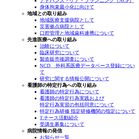
アドバンス・ケア・プランニング（ACP）
身体拘束最小化に向けて
地域との取り組み
地域医療支援病院として
災害拠点病院として
口腔管理と地域歯科連携について
先進医療への取り組み
治験について
臨床研究について
製造販売後調査について
NCD 外科系医療データベース登録につい
て
研究に関する情報公開について
看護師の特定行為への取り組み
看護師の特定行為について
看護師の特定行為実践および
特定行為実習の包括同意について
特定行為研修 指定研修機関の指定について
T.ナース活動紹介
受講生募集について
病院情報の発信
お知らせ一覧