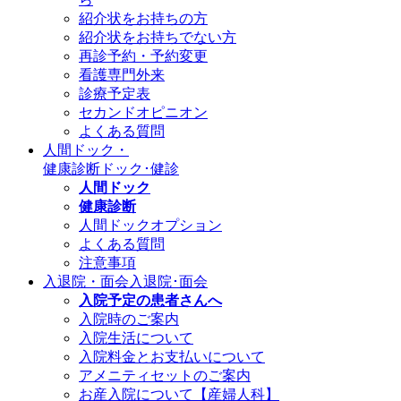
紹介状をお持ちの方
紹介状をお持ちでない方
再診予約・予約変更
看護専門外来
診療予定表
セカンドオピニオン
よくある質問
人間ドック・
健康診断
ドック･健診
人間ドック
健康診断
人間ドックオプション
よくある質問
注意事項
入退院・面会
入退院･面会
入院予定の患者さんへ
入院時のご案内
入院生活について
入院料金とお支払いについて
アメニティセットのご案内
お産入院について【産婦人科】