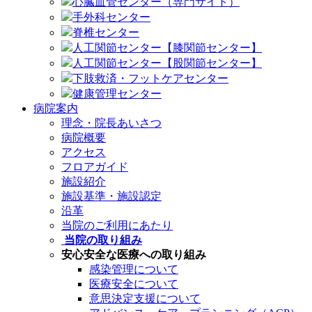
心臓血管センター（専門サイト）
手外科センター
脊椎センター
人工関節センター【膝関節センター】
人工関節センター【股関節センター】
下肢救済・フットケアセンター
健康管理センター
病院案内
理念・院長あいさつ
病院概要
アクセス
フロアガイド
施設紹介
施設基準・施設認定
沿革
当院のご利用にあたり
当院の取り組み
安心安全な医療への取り組み
感染管理について
医療安全について
意思決定支援について