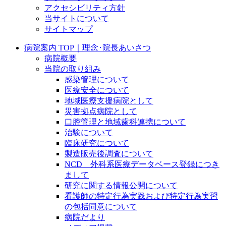
アクセシビリティ方針
当サイトについて
サイトマップ
病院案内 TOP｜理念･院長あいさつ
病院概要
当院の取り組み
感染管理について
医療安全について
地域医療支援病院として
災害拠点病院として
口腔管理と地域歯科連携について
治験について
臨床研究について
製造販売後調査について
NCD 外科系医療データベース登録につき
まして
研究に関する情報公開について
看護師の特定行為実践および特定行為実習
の包括同意について
病院だより