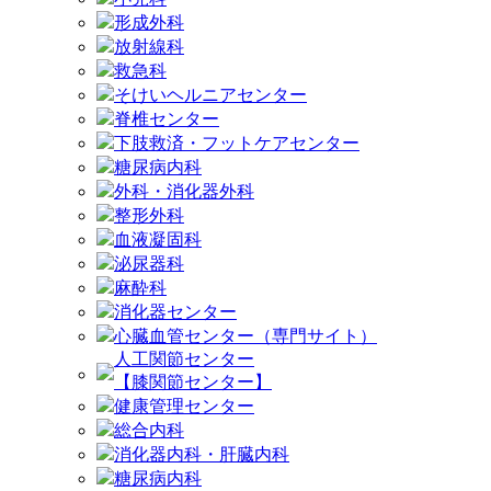
形成外科
放射線科
救急科
そけいヘルニアセンター
脊椎センター
下肢救済・フットケアセンター
糖尿病内科
外科・消化器外科
整形外科
血液凝固科
泌尿器科
麻酔科
消化器センター
心臓血管センター（専門サイト）
人工関節センター
【膝関節センター】
健康管理センター
総合内科
消化器内科・肝臓内科
糖尿病内科