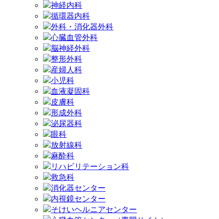
神経内科
循環器内科
外科・消化器外科
心臓血管外科
脳神経外科
整形外科
産婦人科
小児科
血液凝固科
皮膚科
形成外科
泌尿器科
眼科
放射線科
麻酔科
リハビリテーション科
救急科
消化器センター
内視鏡センター
そけいヘルニアセンター