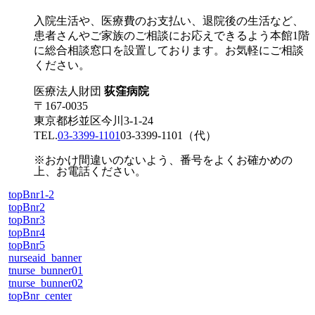
入院生活や、医療費のお支払い、退院後の生活など、
患者さんやご家族のご相談にお応えできるよう本館1階
に総合相談窓口を設置しております。お気軽にご相談
ください。
医療法人財団
荻窪病院
〒167-0035
東京都杉並区今川3-1-24
TEL.
03-3399-1101
03-3399-1101
（代）
※おかけ間違いのないよう、番号をよくお確かめの
上、お電話ください。
topBnr1-2
topBnr2
topBnr3
topBnr4
topBnr5
nurseaid_banner
tnurse_bunner01
tnurse_bunner02
topBnr_center