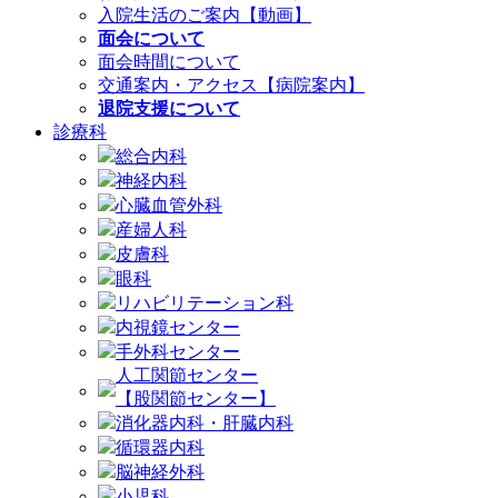
入院生活のご案内【動画】
面会について
面会時間について
交通案内・アクセス【病院案内】
退院支援について
診療科
総合内科
神経内科
心臓血管外科
産婦人科
皮膚科
眼科
リハビリテーション科
内視鏡センター
手外科センター
人工関節センター
【股関節センター】
消化器内科・肝臓内科
循環器内科
脳神経外科
小児科