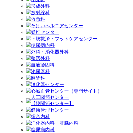
形成外科
放射線科
救急科
そけいヘルニアセンター
脊椎センター
下肢救済・フットケアセンター
糖尿病内科
外科・消化器外科
整形外科
血液凝固科
泌尿器科
麻酔科
消化器センター
心臓血管センター（専門サイト）
人工関節センター
【膝関節センター】
健康管理センター
総合内科
消化器内科・肝臓内科
糖尿病内科