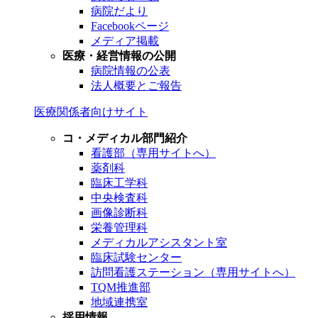
病院だより
Facebookページ
メディア掲載
医療・経営情報の公開
病院情報の公表
法人概要とご報告
医療関係者向けサイト
コ・メディカル部門紹介
看護部（専用サイトへ）
薬剤科
臨床工学科
中央検査科
画像診断科
栄養管理科
メディカルアシスタント室
臨床試験センター
訪問看護ステーション（専用サイトへ）
TQM推進部
地域連携室
採用情報