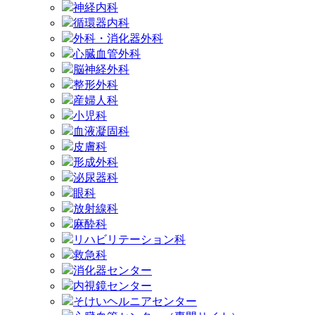
神経内科
循環器内科
外科・消化器外科
心臓血管外科
脳神経外科
整形外科
産婦人科
小児科
血液凝固科
皮膚科
形成外科
泌尿器科
眼科
放射線科
麻酔科
リハビリテーション科
救急科
消化器センター
内視鏡センター
そけいヘルニアセンター