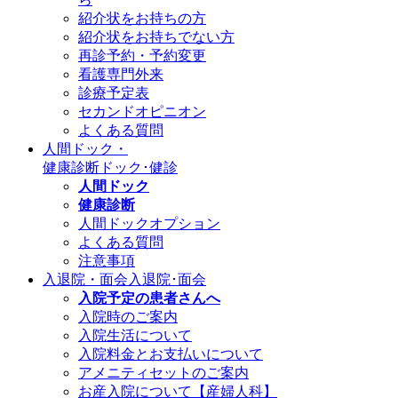
紹介状をお持ちの方
紹介状をお持ちでない方
再診予約・予約変更
看護専門外来
診療予定表
セカンドオピニオン
よくある質問
人間ドック・
健康診断
ドック･健診
人間ドック
健康診断
人間ドックオプション
よくある質問
注意事項
入退院・面会
入退院･面会
入院予定の患者さんへ
入院時のご案内
入院生活について
入院料金とお支払いについて
アメニティセットのご案内
お産入院について【産婦人科】