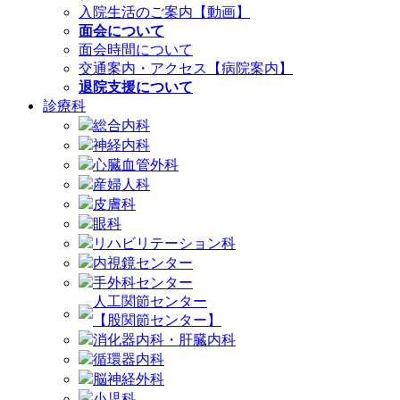
入院生活のご案内【動画】
面会について
面会時間について
交通案内・アクセス【病院案内】
退院支援について
診療科
総合内科
神経内科
心臓血管外科
産婦人科
皮膚科
眼科
リハビリテーション科
内視鏡センター
手外科センター
人工関節センター
【股関節センター】
消化器内科・肝臓内科
循環器内科
脳神経外科
小児科