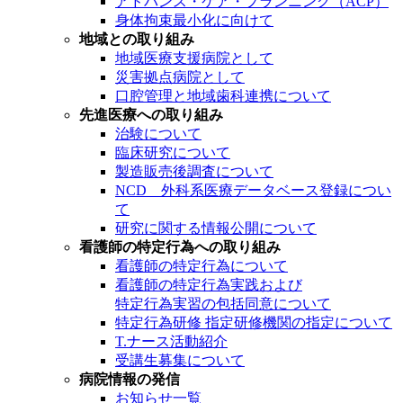
アドバンス・ケア・プランニング（ACP）
身体拘束最小化に向けて
地域との取り組み
地域医療支援病院として
災害拠点病院として
口腔管理と地域歯科連携について
先進医療への取り組み
治験について
臨床研究について
製造販売後調査について
NCD 外科系医療データベース登録につい
て
研究に関する情報公開について
看護師の特定行為への取り組み
看護師の特定行為について
看護師の特定行為実践および
特定行為実習の包括同意について
特定行為研修 指定研修機関の指定について
T.ナース活動紹介
受講生募集について
病院情報の発信
お知らせ一覧