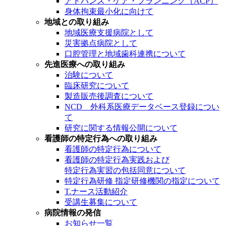
アドバンス・ケア・プランニング（ACP）
身体拘束最小化に向けて
地域との取り組み
地域医療支援病院として
災害拠点病院として
口腔管理と地域歯科連携について
先進医療への取り組み
治験について
臨床研究について
製造販売後調査について
NCD 外科系医療データベース登録につい
て
研究に関する情報公開について
看護師の特定行為への取り組み
看護師の特定行為について
看護師の特定行為実践および
特定行為実習の包括同意について
特定行為研修 指定研修機関の指定について
T.ナース活動紹介
受講生募集について
病院情報の発信
お知らせ一覧