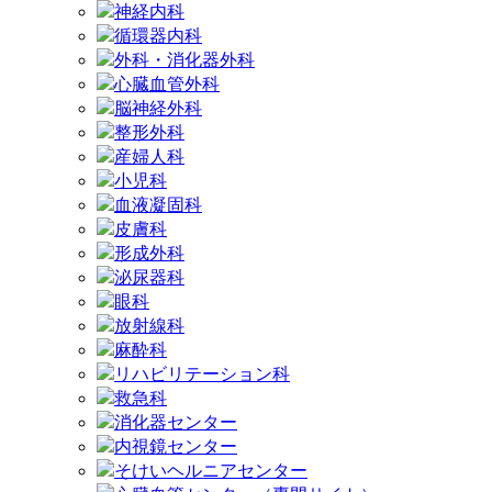
神経内科
循環器内科
外科・消化器外科
心臓血管外科
脳神経外科
整形外科
産婦人科
小児科
血液凝固科
皮膚科
形成外科
泌尿器科
眼科
放射線科
麻酔科
リハビリテーション科
救急科
消化器センター
内視鏡センター
そけいヘルニアセンター