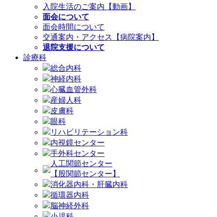
入院生活のご案内【動画】
面会について
面会時間について
交通案内・アクセス【病院案内】
退院支援について
診療科
総合内科
神経内科
心臓血管外科
産婦人科
皮膚科
眼科
リハビリテーション科
内視鏡センター
手外科センター
人工関節センター
【股関節センター】
消化器内科・肝臓内科
循環器内科
脳神経外科
小児科