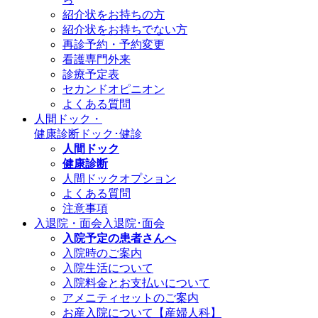
紹介状をお持ちの方
紹介状をお持ちでない方
再診予約・予約変更
看護専門外来
診療予定表
セカンドオピニオン
よくある質問
人間ドック・
健康診断
ドック･健診
人間ドック
健康診断
人間ドックオプション
よくある質問
注意事項
入退院・面会
入退院･面会
入院予定の患者さんへ
入院時のご案内
入院生活について
入院料金とお支払いについて
アメニティセットのご案内
お産入院について【産婦人科】