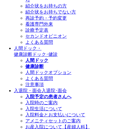
紹介状をお持ちの方
紹介状をお持ちでない方
再診予約・予約変更
看護専門外来
診療予定表
セカンドオピニオン
よくある質問
人間ドック・
健康診断
ドック･健診
人間ドック
健康診断
人間ドックオプション
よくある質問
注意事項
入退院・面会
入退院･面会
入院予定の患者さんへ
入院時のご案内
入院生活について
入院料金とお支払いについて
アメニティセットのご案内
お産入院について【産婦人科】