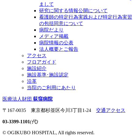
まして
研究に関する情報公開について
看護師の特定行為実践および特定行為実習
の包括同意について
病院だより
メディア掲載
病院情報の公表
法人概要とご報告
アクセス
フロアガイド
施設紹介
施設基準･施設認定
沿革
当院のご利用にあたり
医療法人財団
荻窪病院
〒167-0035 東京都杉並区今川3丁目1-24
交通アクセス
03-3399-1101
(代)
© OGIKUBO HOSPITAL, All rights reserved.