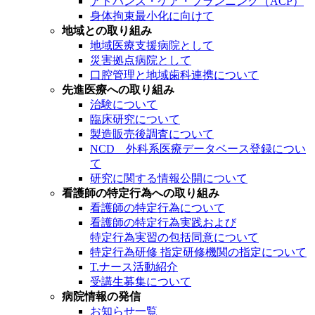
アドバンス・ケア・プランニング（ACP）
身体拘束最小化に向けて
地域との取り組み
地域医療支援病院として
災害拠点病院として
口腔管理と地域歯科連携について
先進医療への取り組み
治験について
臨床研究について
製造販売後調査について
NCD 外科系医療データベース登録につい
て
研究に関する情報公開について
看護師の特定行為への取り組み
看護師の特定行為について
看護師の特定行為実践および
特定行為実習の包括同意について
特定行為研修 指定研修機関の指定について
T.ナース活動紹介
受講生募集について
病院情報の発信
お知らせ一覧