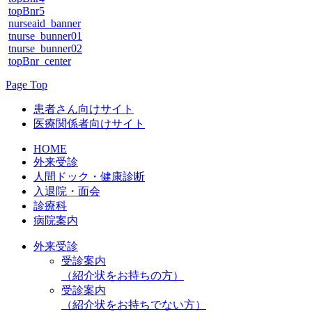
topBnr5
nurseaid_banner
tnurse_bunner01
tnurse_bunner02
topBnr_center
Page Top
患者さん向けサイト
医療関係者向けサイト
HOME
外来受診
人間ドック・健康診断
入退院・面会
診療科
病院案内
外来受診
受診案内
（紹介状をお持ちの方）
受診案内
（紹介状をお持ちでない方）