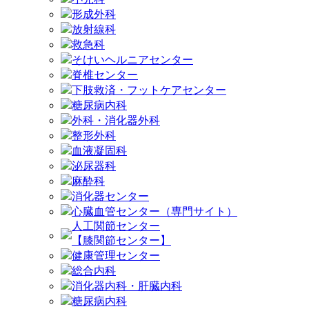
形成外科
放射線科
救急科
そけいヘルニアセンター
脊椎センター
下肢救済・フットケアセンター
糖尿病内科
外科・消化器外科
整形外科
血液凝固科
泌尿器科
麻酔科
消化器センター
心臓血管センター（専門サイト）
人工関節センター
【膝関節センター】
健康管理センター
総合内科
消化器内科・肝臓内科
糖尿病内科