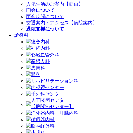
入院生活のご案内【動画】
面会について
面会時間について
交通案内・アクセス【病院案内】
退院支援について
診療科
総合内科
神経内科
心臓血管外科
産婦人科
皮膚科
眼科
リハビリテーション科
内視鏡センター
手外科センター
人工関節センター
【股関節センター】
消化器内科・肝臓内科
循環器内科
脳神経外科
小児科