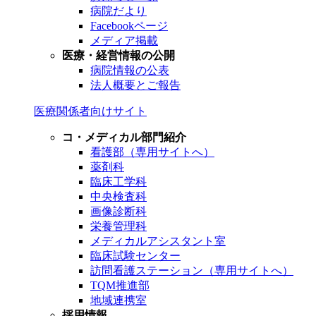
病院だより
Facebookページ
メディア掲載
医療・経営情報の公開
病院情報の公表
法人概要とご報告
医療関係者向けサイト
コ・メディカル部門紹介
看護部（専用サイトへ）
薬剤科
臨床工学科
中央検査科
画像診断科
栄養管理科
メディカルアシスタント室
臨床試験センター
訪問看護ステーション（専用サイトへ）
TQM推進部
地域連携室
採用情報