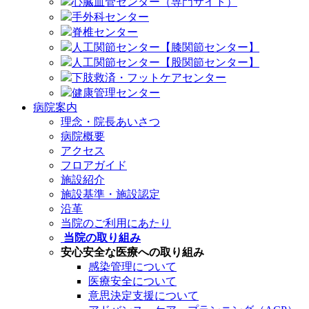
心臓血管センター（専門サイト）
手外科センター
脊椎センター
人工関節センター【膝関節センター】
人工関節センター【股関節センター】
下肢救済・フットケアセンター
健康管理センター
病院案内
理念・院長あいさつ
病院概要
アクセス
フロアガイド
施設紹介
施設基準・施設認定
沿革
当院のご利用にあたり
当院の取り組み
安心安全な医療への取り組み
感染管理について
医療安全について
意思決定支援について