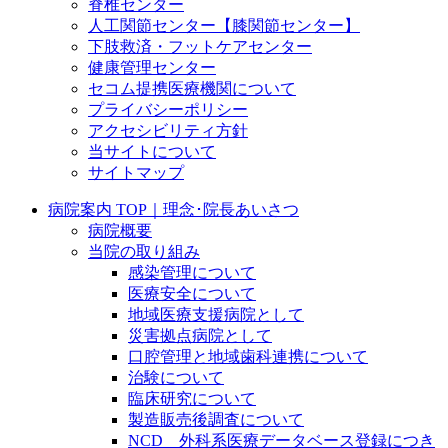
脊椎センター
人工関節センター【膝関節センター】
下肢救済・フットケアセンター
健康管理センター
セコム提携医療機関について
プライバシーポリシー
アクセシビリティ方針
当サイトについて
サイトマップ
病院案内 TOP｜理念･院長あいさつ
病院概要
当院の取り組み
感染管理について
医療安全について
地域医療支援病院として
災害拠点病院として
口腔管理と地域歯科連携について
治験について
臨床研究について
製造販売後調査について
NCD 外科系医療データベース登録につき