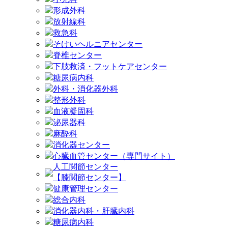
形成外科
放射線科
救急科
そけいヘルニアセンター
脊椎センター
下肢救済・フットケアセンター
糖尿病内科
外科・消化器外科
整形外科
血液凝固科
泌尿器科
麻酔科
消化器センター
心臓血管センター（専門サイト）
人工関節センター
【膝関節センター】
健康管理センター
総合内科
消化器内科・肝臓内科
糖尿病内科