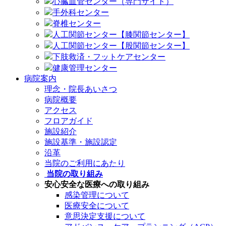
心臓血管センター（専門サイト）
手外科センター
脊椎センター
人工関節センター【膝関節センター】
人工関節センター【股関節センター】
下肢救済・フットケアセンター
健康管理センター
病院案内
理念・院長あいさつ
病院概要
アクセス
フロアガイド
施設紹介
施設基準・施設認定
沿革
当院のご利用にあたり
当院の取り組み
安心安全な医療への取り組み
感染管理について
医療安全について
意思決定支援について