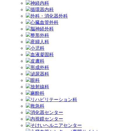
神経内科
循環器内科
外科・消化器外科
心臓血管外科
脳神経外科
整形外科
産婦人科
小児科
血液凝固科
皮膚科
形成外科
泌尿器科
眼科
放射線科
麻酔科
リハビリテーション科
救急科
消化器センター
内視鏡センター
そけいヘルニアセンター