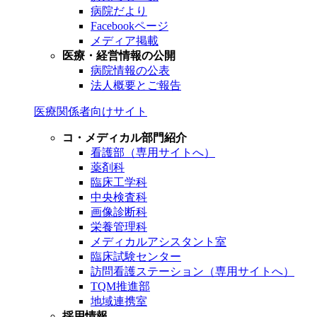
病院だより
Facebookページ
メディア掲載
医療・経営情報の公開
病院情報の公表
法人概要とご報告
医療関係者向けサイト
コ・メディカル部門紹介
看護部（専用サイトへ）
薬剤科
臨床工学科
中央検査科
画像診断科
栄養管理科
メディカルアシスタント室
臨床試験センター
訪問看護ステーション（専用サイトへ）
TQM推進部
地域連携室
採用情報