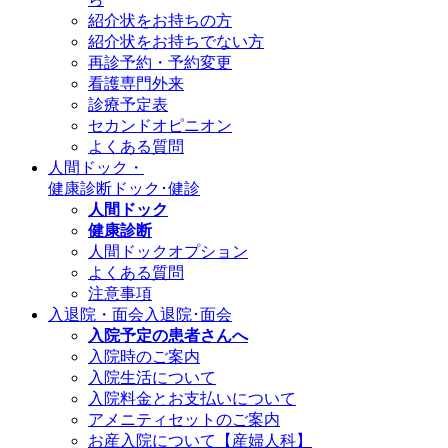
紹介状をお持ちの方
紹介状をお持ちでない方
再診予約・予約変更
看護専門外来
診療予定表
セカンドオピニオン
よくある質問
人間ドック・
健康診断
ドック･健診
人間ドック
健康診断
人間ドックオプション
よくある質問
注意事項
入退院・面会
入退院･面会
入院予定の患者さんへ
入院時のご案内
入院生活について
入院料金とお支払いについて
アメニティセットのご案内
お産入院について【産婦人科】