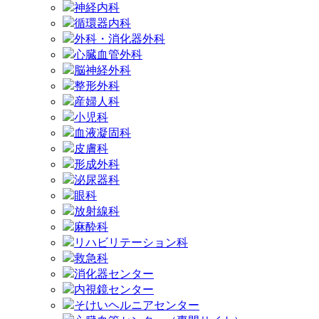
神経内科
循環器内科
外科・消化器外科
心臓血管外科
脳神経外科
整形外科
産婦人科
小児科
血液凝固科
皮膚科
形成外科
泌尿器科
眼科
放射線科
麻酔科
リハビリテーション科
救急科
消化器センター
内視鏡センター
そけいヘルニアセンター