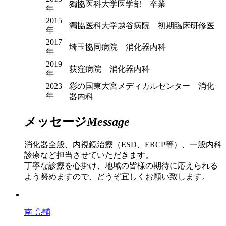
獨協医科大学医学部 卒業
年
2015
獨協医科大学越谷病院 初期臨床研修医
年
2017
埼玉協同病院 消化器内科
年
2019
荻窪病院 消化器内科
年
2023
彩の国東大宮メディカルセンター 消化
年
器内科
メッセージ
Message
消化器全般、内視鏡治療（ESD、ERCP等）、一般内科
診療など担当させていただきます。
丁寧な診療を心掛け、地域の皆様の期待に応えられる
よう努めますので、どうぞ宜しくお願い致します。
南 亮輔