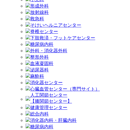
形成外科
放射線科
救急科
そけいヘルニアセンター
脊椎センター
下肢救済・フットケアセンター
糖尿病内科
外科・消化器外科
整形外科
血液凝固科
泌尿器科
麻酔科
消化器センター
心臓血管センター（専門サイト）
人工関節センター
【膝関節センター】
健康管理センター
総合内科
消化器内科・肝臓内科
糖尿病内科