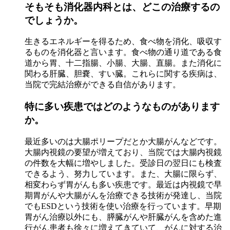
そもそも消化器内科とは、どこの治療するの
でしょうか。
生きるエネルギーを得るため、食べ物を消化、吸収す
るものを消化器と言います。食べ物の通り道である食
道から胃、十二指腸、小腸、大腸、直腸。また消化に
関わる肝臓、胆嚢、すい臓。これらに関する疾病は、
当院で完結治療ができる自信があります。
特に多い疾患ではどのようなものがあります
か。
最近多いのは大腸ポリープだとか大腸がんなどです。
大腸内視鏡の要望が増えており、当院では大腸内視鏡
の件数を大幅に増やしました。受診日の翌日にも検査
できるよう、努力しています。また、大腸に限らず、
相変わらず胃がんも多い疾患です。最近は内視鏡で早
期胃がんや大腸がんを治療できる技術が発達し、当院
でもESDという技術を使い治療を行っています。早期
胃がん治療以外にも、膵臓がんや肝臓がんを含めた進
行がん患者も徐々に増えてきていて、がんに対する治