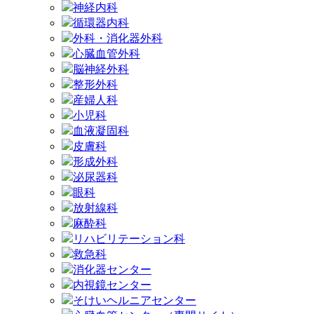
神経内科
循環器内科
外科・消化器外科
心臓血管外科
脳神経外科
整形外科
産婦人科
小児科
血液凝固科
皮膚科
形成外科
泌尿器科
眼科
放射線科
麻酔科
リハビリテーション科
救急科
消化器センター
内視鏡センター
そけいヘルニアセンター