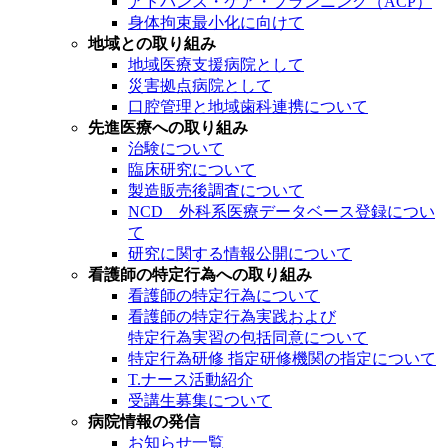
アドバンス・ケア・プランニング（ACP）
身体拘束最小化に向けて
地域との取り組み
地域医療支援病院として
災害拠点病院として
口腔管理と地域歯科連携について
先進医療への取り組み
治験について
臨床研究について
製造販売後調査について
NCD 外科系医療データベース登録につい
て
研究に関する情報公開について
看護師の特定行為への取り組み
看護師の特定行為について
看護師の特定行為実践および
特定行為実習の包括同意について
特定行為研修 指定研修機関の指定について
T.ナース活動紹介
受講生募集について
病院情報の発信
お知らせ一覧