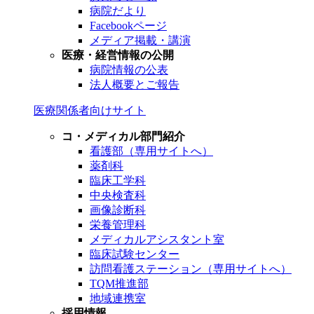
病院だより
Facebookページ
メディア掲載・講演
医療・経営情報の公開
病院情報の公表
法人概要とご報告
医療関係者向けサイト
コ・メディカル部門紹介
看護部（専用サイトへ）
薬剤科
臨床工学科
中央検査科
画像診断科
栄養管理科
メディカルアシスタント室
臨床試験センター
訪問看護ステーション（専用サイトへ）
TQM推進部
地域連携室
採用情報