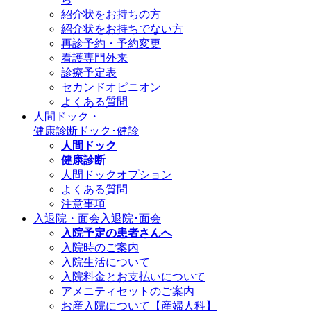
紹介状をお持ちの方
紹介状をお持ちでない方
再診予約・予約変更
看護専門外来
診療予定表
セカンドオピニオン
よくある質問
人間ドック・
健康診断
ドック･健診
人間ドック
健康診断
人間ドックオプション
よくある質問
注意事項
入退院・面会
入退院･面会
入院予定の患者さんへ
入院時のご案内
入院生活について
入院料金とお支払いについて
アメニティセットのご案内
お産入院について【産婦人科】