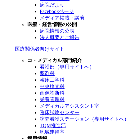
病院だより
Facebookページ
メディア掲載・講演
医療・経営情報の公開
病院情報の公表
法人概要とご報告
医療関係者向けサイト
コ・メディカル部門紹介
看護部（専用サイトへ）
薬剤科
臨床工学科
中央検査科
画像診断科
栄養管理科
メディカルアシスタント室
臨床試験センター
訪問看護ステーション（専用サイトへ）
TQM推進部
地域連携室
採用情報