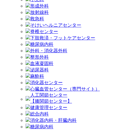
形成外科
放射線科
救急科
そけいヘルニアセンター
脊椎センター
下肢救済・フットケアセンター
糖尿病内科
外科・消化器外科
整形外科
血液凝固科
泌尿器科
麻酔科
消化器センター
心臓血管センター（専門サイト）
人工関節センター
【膝関節センター】
健康管理センター
総合内科
消化器内科・肝臓内科
糖尿病内科