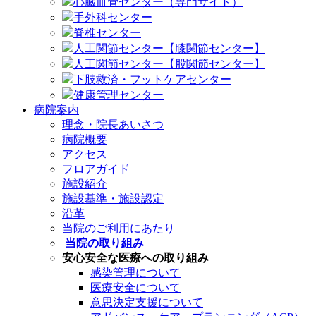
心臓血管センター（専門サイト）
手外科センター
脊椎センター
人工関節センター【膝関節センター】
人工関節センター【股関節センター】
下肢救済・フットケアセンター
健康管理センター
病院案内
理念・院長あいさつ
病院概要
アクセス
フロアガイド
施設紹介
施設基準・施設認定
沿革
当院のご利用にあたり
当院の取り組み
安心安全な医療への取り組み
感染管理について
医療安全について
意思決定支援について