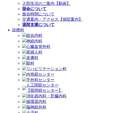
入院生活のご案内【動画】
面会について
面会時間について
交通案内・アクセス【病院案内】
退院支援について
診療科
総合内科
神経内科
心臓血管外科
産婦人科
皮膚科
眼科
リハビリテーション科
内視鏡センター
手外科センター
人工関節センター
【股関節センター】
消化器内科・肝臓内科
循環器内科
脳神経外科
小児科