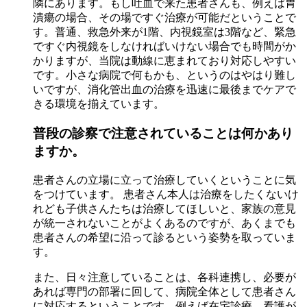
隣にあります。もし吐血で来た患者さんも、例えば胃
潰瘍の場合、その場ですぐ治療が可能だということで
す。普通、救急外来が1階、内視鏡室は3階など、緊急
ですぐ内視鏡をしなければいけない場合でも時間がか
かりますが、当院は動線に恵まれており対応しやすい
です。小さな病院で何もかも、というのはやはり難し
いですが、消化管出血の治療を迅速に最後までケアで
きる環境を揃えています。
普段の診察で注意されていることは何かあり
ますか。
患者さんの立場に立って治療していくということに気
をつけています。 患者さん本人は治療をしたくないけ
れども子供さんたちは治療してほしいと、家族の意見
が統一されないことがよくあるのですが、あくまでも
患者さんの希望に沿って診るという姿勢を取っていま
す。
また、日々注意していることは、各科連携し、必要が
あれば専門の部署に回して、病院全体として患者さん
に対応するということです。例えば在宅診療、看護が