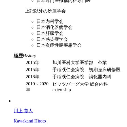
日本専門医機構内科専門医
上記以外の所属学会
日本内科学会
日本消化器病学会
日本肝臓学会
日本感染症学会
日本炎症性腸疾患学会
経歴
History
2015年
旭川医科大学医学部 卒業
2015年
手稲渓仁会病院 初期臨床研修医
2018年
手稲渓仁会病院 消化器内科
2019～2020
ピッツバーグ大学 総合内科
年
externship
川上 寛人
Kawakami Hiroto