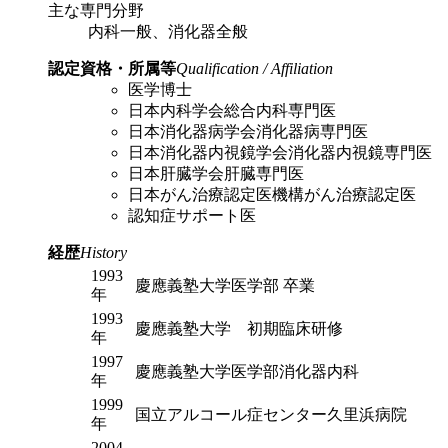
主な専門分野
内科一般、消化器全般
認定資格・所属等
Qualification / Affiliation
医学博士
日本内科学会総合内科専門医
日本消化器病学会消化器病専門医
日本消化器内視鏡学会消化器内視鏡専門医
日本肝臓学会肝臓専門医
日本がん治療認定医機構がん治療認定医
認知症サポート医
経歴
History
1993
慶應義塾大学医学部 卒業
年
1993
慶應義塾大学 初期臨床研修
年
1997
慶應義塾大学医学部消化器内科
年
1999
国立アルコール症センター久里浜病院
年
2004