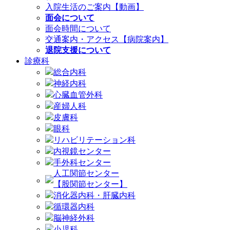
入院生活のご案内【動画】
面会について
面会時間について
交通案内・アクセス【病院案内】
退院支援について
診療科
総合内科
神経内科
心臓血管外科
産婦人科
皮膚科
眼科
リハビリテーション科
内視鏡センター
手外科センター
人工関節センター
【股関節センター】
消化器内科・肝臓内科
循環器内科
脳神経外科
小児科