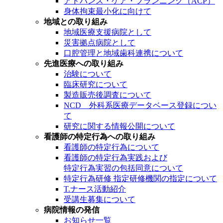
アドバンス・ケア・プランニング（ACP）
身体拘束最小化に向けて
地域との取り組み
地域医療支援病院として
災害拠点病院として
口腔管理と地域歯科連携について
先進医療への取り組み
治験について
臨床研究について
製造販売後調査について
NCD 外科系医療データベース登録につい
て
研究に関する情報公開について
看護師の特定行為への取り組み
看護師の特定行為について
看護師の特定行為実践および
特定行為実習の包括同意について
特定行為研修 指定研修機関の指定について
T.ナース活動紹介
受講生募集について
病院情報の発信
お知らせ一覧