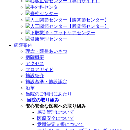
心臓血管センター（専門サイト）
手外科センター
脊椎センター
人工関節センター【膝関節センター】
人工関節センター【股関節センター】
下肢救済・フットケアセンター
健康管理センター
病院案内
理念・院長あいさつ
病院概要
アクセス
フロアガイド
施設紹介
施設基準・施設認定
沿革
当院のご利用にあたり
当院の取り組み
安心安全な医療への取り組み
感染管理について
医療安全について
意思決定支援について