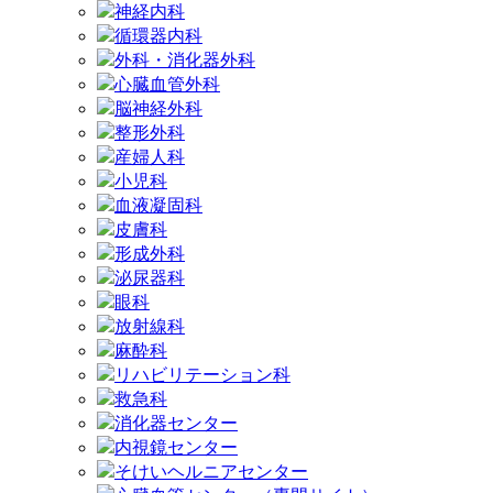
神経内科
循環器内科
外科・消化器外科
心臓血管外科
脳神経外科
整形外科
産婦人科
小児科
血液凝固科
皮膚科
形成外科
泌尿器科
眼科
放射線科
麻酔科
リハビリテーション科
救急科
消化器センター
内視鏡センター
そけいヘルニアセンター