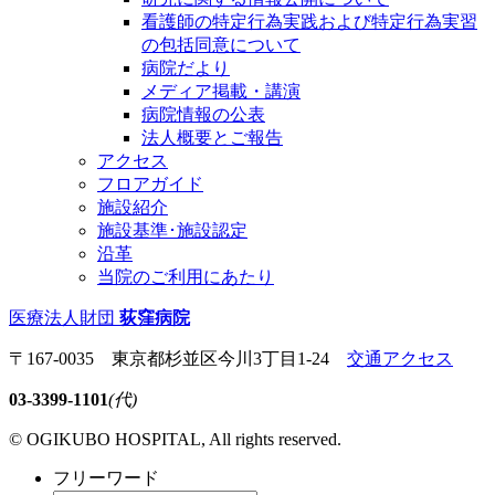
看護師の特定行為実践および特定行為実習
の包括同意について
病院だより
メディア掲載・講演
病院情報の公表
法人概要とご報告
アクセス
フロアガイド
施設紹介
施設基準･施設認定
沿革
当院のご利用にあたり
医療法人財団
荻窪病院
〒167-0035 東京都杉並区今川3丁目1-24
交通アクセス
03-3399-1101
(代)
© OGIKUBO HOSPITAL, All rights reserved.
フリーワード