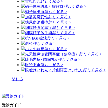
黄斑円孔
詳しく見る >
硝子体黄斑牽引症候群
詳しく見る >
硝子体出血
詳しく見る >
加齢黄斑変性
詳しく見る >
糖尿病網膜症
詳しく見る >
網膜静脈閉塞症
詳しく見る >
網膜硝子体手術
詳しく見る >
抗VEGF療法
詳しく見る >
斜視
詳しく見る >
小児の弱視
詳しく見る >
先天性鼻涙管閉塞症（狭窄症）
詳しく見る >
睫毛内反･眼瞼内反
詳しく見る >
眼瞼下垂
詳しく見る >
眼瞼けいれん／片側顔面けいれん
詳しく見る >
閉じる
受診ガイド