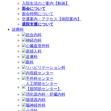
入院生活のご案内【動画】
面会について
面会時間について
交通案内・アクセス【病院案内】
退院支援について
診療科
総合内科
神経内科
心臓血管外科
産婦人科
皮膚科
眼科
リハビリテーション科
内視鏡センター
手外科センター
人工関節センター
【股関節センター】
消化器内科・肝臓内科
循環器内科
脳神経外科
小児科