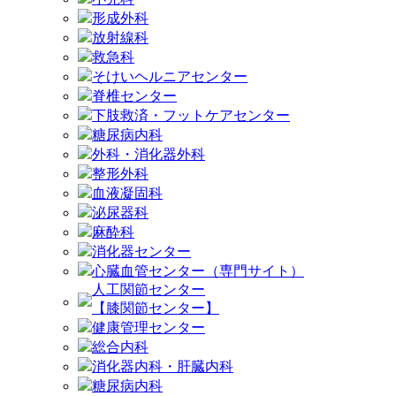
形成外科
放射線科
救急科
そけいヘルニアセンター
脊椎センター
下肢救済・フットケアセンター
糖尿病内科
外科・消化器外科
整形外科
血液凝固科
泌尿器科
麻酔科
消化器センター
心臓血管センター（専門サイト）
人工関節センター
【膝関節センター】
健康管理センター
総合内科
消化器内科・肝臓内科
糖尿病内科