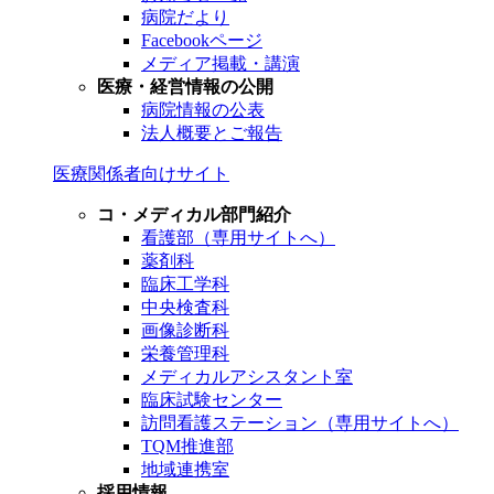
病院だより
Facebookページ
メディア掲載・講演
医療・経営情報の公開
病院情報の公表
法人概要とご報告
医療関係者向けサイト
コ・メディカル部門紹介
看護部（専用サイトへ）
薬剤科
臨床工学科
中央検査科
画像診断科
栄養管理科
メディカルアシスタント室
臨床試験センター
訪問看護ステーション（専用サイトへ）
TQM推進部
地域連携室
採用情報