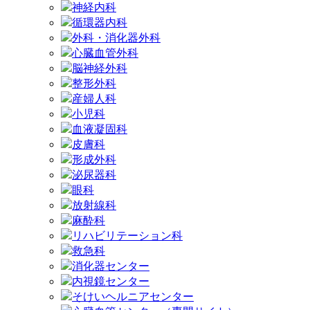
神経内科
循環器内科
外科・消化器外科
心臓血管外科
脳神経外科
整形外科
産婦人科
小児科
血液凝固科
皮膚科
形成外科
泌尿器科
眼科
放射線科
麻酔科
リハビリテーション科
救急科
消化器センター
内視鏡センター
そけいヘルニアセンター