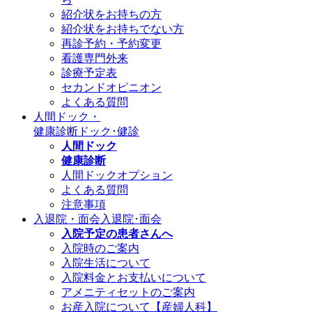
紹介状をお持ちの方
紹介状をお持ちでない方
再診予約・予約変更
看護専門外来
診療予定表
セカンドオピニオン
よくある質問
人間ドック・
健康診断
ドック･健診
人間ドック
健康診断
人間ドックオプション
よくある質問
注意事項
入退院・面会
入退院･面会
入院予定の患者さんへ
入院時のご案内
入院生活について
入院料金とお支払いについて
アメニティセットのご案内
お産入院について【産婦人科】