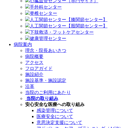
心臓血管センター（専門サイト）
手外科センター
脊椎センター
人工関節センター【膝関節センター】
人工関節センター【股関節センター】
下肢救済・フットケアセンター
健康管理センター
病院案内
理念・院長あいさつ
病院概要
アクセス
フロアガイド
施設紹介
施設基準・施設認定
沿革
当院のご利用にあたり
当院の取り組み
安心安全な医療への取り組み
感染管理について
医療安全について
意思決定支援について