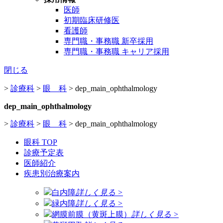
医師
初期臨床研修医
看護師
専門職・事務職 新卒採用
専門職・事務職 キャリア採用
閉じる
>
診療科
>
眼 科
>
dep_main_ophthalmology
dep_main_ophthalmology
>
診療科
>
眼 科
>
dep_main_ophthalmology
眼科 TOP
診療予定表
医師紹介
疾患別治療案内
白内障
詳しく見る >
緑内障
詳しく見る >
網膜前膜（黄斑上膜）
詳しく見る >