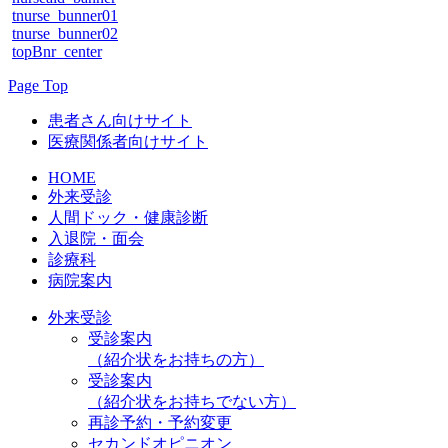
tnurse_bunner01
tnurse_bunner02
topBnr_center
Page Top
患者さん向けサイト
医療関係者向けサイト
HOME
外来受診
人間ドック・健康診断
入退院・面会
診療科
病院案内
外来受診
受診案内
（紹介状をお持ちの方）
受診案内
（紹介状をお持ちでない方）
再診予約・予約変更
セカンドオピニオン