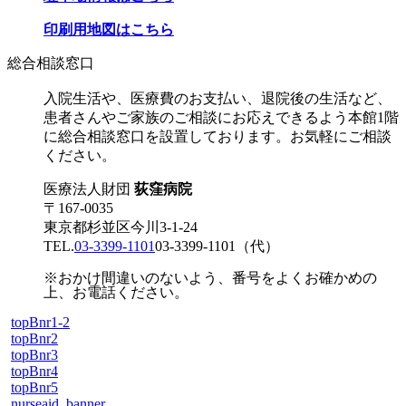
印刷用地図はこちら
総合相談窓口
入院生活や、医療費のお支払い、退院後の生活など、
患者さんやご家族のご相談にお応えできるよう本館1階
に総合相談窓口を設置しております。お気軽にご相談
ください。
医療法人財団
荻窪病院
〒167-0035
東京都杉並区今川3-1-24
TEL.
03-3399-1101
03-3399-1101
（代）
※おかけ間違いのないよう、番号をよくお確かめの
上、お電話ください。
topBnr1-2
topBnr2
topBnr3
topBnr4
topBnr5
nurseaid_banner