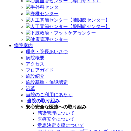
心臓血管センター（専門サイト）
手外科センター
脊椎センター
人工関節センター【膝関節センター】
人工関節センター【股関節センター】
下肢救済・フットケアセンター
健康管理センター
病院案内
理念・院長あいさつ
病院概要
アクセス
フロアガイド
施設紹介
施設基準・施設認定
沿革
当院のご利用にあたり
当院の取り組み
安心安全な医療への取り組み
感染管理について
医療安全について
意思決定支援について