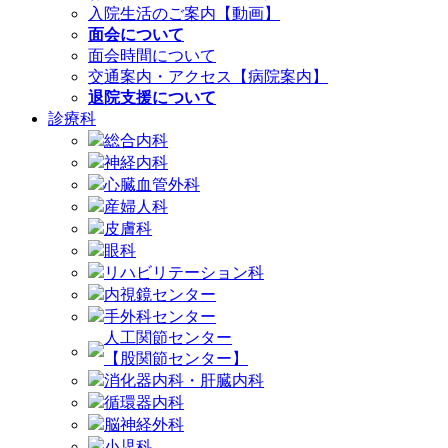
入院生活のご案内【動画】
面会について
面会時間について
交通案内・アクセス【病院案内】
退院支援について
診療科
総合内科
神経内科
心臓血管外科
産婦人科
皮膚科
眼科
リハビリテーション科
内視鏡センター
手外科センター
人工関節センター
【股関節センター】
消化器内科・肝臓内科
循環器内科
脳神経外科
小児科