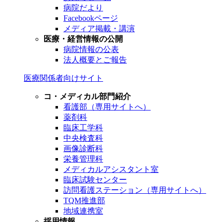
病院だより
Facebookページ
メディア掲載・講演
医療・経営情報の公開
病院情報の公表
法人概要とご報告
医療関係者向けサイト
コ・メディカル部門紹介
看護部（専用サイトへ）
薬剤科
臨床工学科
中央検査科
画像診断科
栄養管理科
メディカルアシスタント室
臨床試験センター
訪問看護ステーション（専用サイトへ）
TQM推進部
地域連携室
採用情報