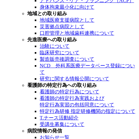
アドバンス・ケア・プランニング（ACP）
身体拘束最小化に向けて
地域との取り組み
地域医療支援病院として
災害拠点病院として
口腔管理と地域歯科連携について
先進医療への取り組み
治験について
臨床研究について
製造販売後調査について
NCD 外科系医療データベース登録につい
て
研究に関する情報公開について
看護師の特定行為への取り組み
看護師の特定行為について
看護師の特定行為実践および
特定行為実習の包括同意について
特定行為研修 指定研修機関の指定について
T.ナース活動紹介
受講生募集について
病院情報の発信
お知らせ一覧