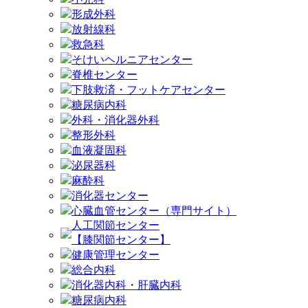
形成外科
放射線科
救急科
そけいヘルニアセンター
脊椎センター
下肢救済・フットケアセンター
糖尿病内科
外科・消化器外科
整形外科
血液凝固科
泌尿器科
麻酔科
消化器センター
心臓血管センター（専門サイト）
人工関節センター
【膝関節センター】
健康管理センター
総合内科
消化器内科・肝臓内科
糖尿病内科