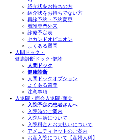
紹介状をお持ちの方
紹介状をお持ちでない方
再診予約・予約変更
看護専門外来
診療予定表
セカンドオピニオン
よくある質問
人間ドック・
健康診断
ドック･健診
人間ドック
健康診断
人間ドックオプション
よくある質問
注意事項
入退院・面会
入退院･面会
入院予定の患者さんへ
入院時のご案内
入院生活について
入院料金とお支払いについて
アメニティセットのご案内
お産入院について【産婦人科】