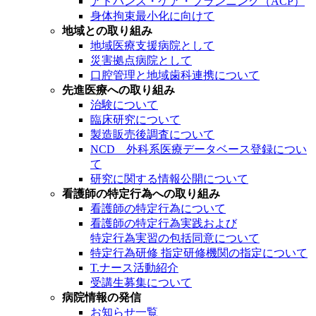
アドバンス・ケア・プランニング（ACP）
身体拘束最小化に向けて
地域との取り組み
地域医療支援病院として
災害拠点病院として
口腔管理と地域歯科連携について
先進医療への取り組み
治験について
臨床研究について
製造販売後調査について
NCD 外科系医療データベース登録につい
て
研究に関する情報公開について
看護師の特定行為への取り組み
看護師の特定行為について
看護師の特定行為実践および
特定行為実習の包括同意について
特定行為研修 指定研修機関の指定について
T.ナース活動紹介
受講生募集について
病院情報の発信
お知らせ一覧