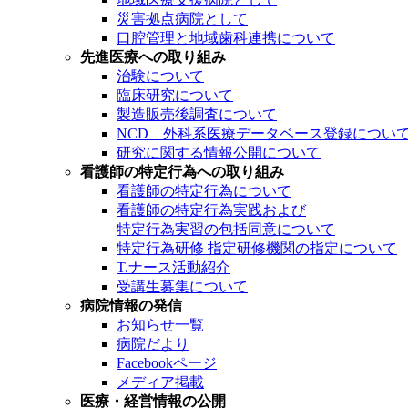
災害拠点病院として
口腔管理と地域歯科連携について
先進医療への取り組み
治験について
臨床研究について
製造販売後調査について
NCD 外科系医療データベース登録につい
研究に関する情報公開について
看護師の特定行為への取り組み
看護師の特定行為について
看護師の特定行為実践および
特定行為実習の包括同意について
特定行為研修 指定研修機関の指定について
T.ナース活動紹介
受講生募集について
病院情報の発信
お知らせ一覧
病院だより
Facebookページ
メディア掲載
医療・経営情報の公開