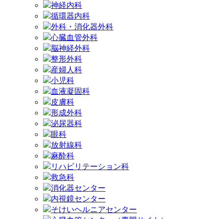
神経内科
循環器内科
外科・消化器外科
心臓血管外科
脳神経外科
整形外科
産婦人科
小児科
血液凝固科
皮膚科
形成外科
泌尿器科
眼科
放射線科
麻酔科
リハビリテーション科
救急科
消化器センター
内視鏡センター
そけいヘルニアセンター