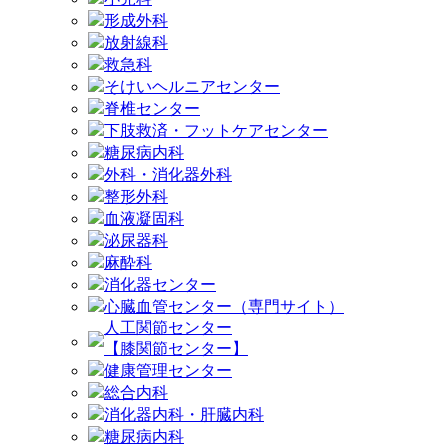
形成外科
放射線科
救急科
そけいヘルニアセンター
脊椎センター
下肢救済・フットケアセンター
糖尿病内科
外科・消化器外科
整形外科
血液凝固科
泌尿器科
麻酔科
消化器センター
心臓血管センター（専門サイト）
人工関節センター
【膝関節センター】
健康管理センター
総合内科
消化器内科・肝臓内科
糖尿病内科