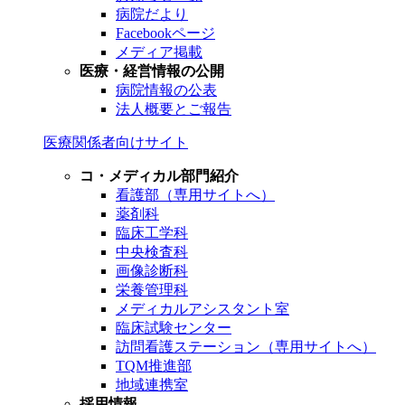
病院だより
Facebookページ
メディア掲載
医療・経営情報の公開
病院情報の公表
法人概要とご報告
医療関係者向けサイト
コ・メディカル部門紹介
看護部（専用サイトへ）
薬剤科
臨床工学科
中央検査科
画像診断科
栄養管理科
メディカルアシスタント室
臨床試験センター
訪問看護ステーション（専用サイトへ）
TQM推進部
地域連携室
採用情報