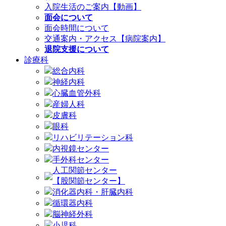
入院生活のご案内【動画】
面会について
面会時間について
交通案内・アクセス【病院案内】
退院支援について
診療科
総合内科
神経内科
心臓血管外科
産婦人科
皮膚科
眼科
リハビリテーション科
内視鏡センター
手外科センター
人工関節センター
【股関節センター】
消化器内科・肝臓内科
循環器内科
脳神経外科
小児科