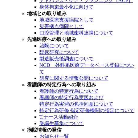
アドバンス・ケア・プランニング（ACP）
身体拘束最小化に向けて
地域との取り組み
地域医療支援病院として
災害拠点病院として
口腔管理と地域歯科連携について
先進医療への取り組み
治験について
臨床研究について
製造販売後調査について
NCD 外科系医療データベース登録につい
て
研究に関する情報公開について
看護師の特定行為への取り組み
看護師の特定行為について
看護師の特定行為実践および
特定行為実習の包括同意について
特定行為研修 指定研修機関の指定について
T.ナース活動紹介
受講生募集について
病院情報の発信
お知らせ一覧