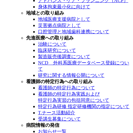
アドバンス・ケア・プランニング（ACP）
身体拘束最小化に向けて
地域との取り組み
地域医療支援病院として
災害拠点病院として
口腔管理と地域歯科連携について
先進医療への取り組み
治験について
臨床研究について
製造販売後調査について
NCD 外科系医療データベース登録につい
て
研究に関する情報公開について
看護師の特定行為への取り組み
看護師の特定行為について
看護師の特定行為実践および
特定行為実習の包括同意について
特定行為研修 指定研修機関の指定について
T.ナース活動紹介
受講生募集について
病院情報の発信
お知らせ一覧