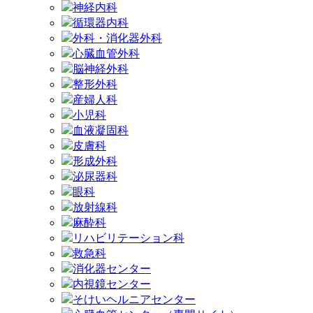
神経内科
循環器内科
外科・消化器外科
心臓血管外科
脳神経外科
整形外科
産婦人科
小児科
血液凝固科
皮膚科
形成外科
泌尿器科
眼科
放射線科
麻酔科
リハビリテーション科
救急科
消化器センター
内視鏡センター
そけいヘルニアセンター