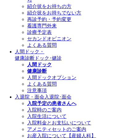
紹介状をお持ちの方
紹介状をお持ちでない方
再診予約・予約変更
看護専門外来
診療予定表
セカンドオピニオン
よくある質問
人間ドック・
健康診断
ドック･健診
人間ドック
健康診断
人間ドックオプション
よくある質問
注意事項
入退院・面会
入退院･面会
入院予定の患者さんへ
入院時のご案内
入院生活について
入院料金とお支払いについて
アメニティセットのご案内
お産入院について【産婦人科】