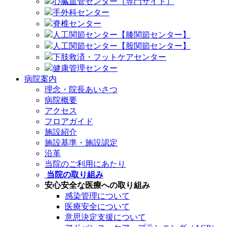
心臓血管センター（専門サイト）
手外科センター
脊椎センター
人工関節センター【膝関節センター】
人工関節センター【股関節センター】
下肢救済・フットケアセンター
健康管理センター
病院案内
理念・院長あいさつ
病院概要
アクセス
フロアガイド
施設紹介
施設基準・施設認定
沿革
当院のご利用にあたり
当院の取り組み
安心安全な医療への取り組み
感染管理について
医療安全について
意思決定支援について