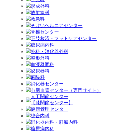
形成外科
放射線科
救急科
そけいヘルニアセンター
脊椎センター
下肢救済・フットケアセンター
糖尿病内科
外科・消化器外科
整形外科
血液凝固科
泌尿器科
麻酔科
消化器センター
心臓血管センター（専門サイト）
人工関節センター
【膝関節センター】
健康管理センター
総合内科
消化器内科・肝臓内科
糖尿病内科