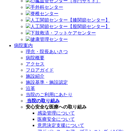
心臓血管センター（専門サイト）
手外科センター
脊椎センター
人工関節センター【膝関節センター】
人工関節センター【股関節センター】
下肢救済・フットケアセンター
健康管理センター
病院案内
理念・院長あいさつ
病院概要
アクセス
フロアガイド
施設紹介
施設基準・施設認定
沿革
当院のご利用にあたり
当院の取り組み
安心安全な医療への取り組み
感染管理について
医療安全について
意思決定支援について