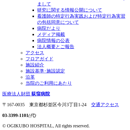
まして
研究に関する情報公開について
看護師の特定行為実践および特定行為実習
の包括同意について
病院だより
メディア掲載
病院情報の公表
法人概要とご報告
アクセス
フロアガイド
施設紹介
施設基準･施設認定
沿革
当院のご利用にあたり
医療法人財団
荻窪病院
〒167-0035 東京都杉並区今川3丁目1-24
交通アクセス
03-3399-1101
(代)
© OGIKUBO HOSPITAL, All rights reserved.