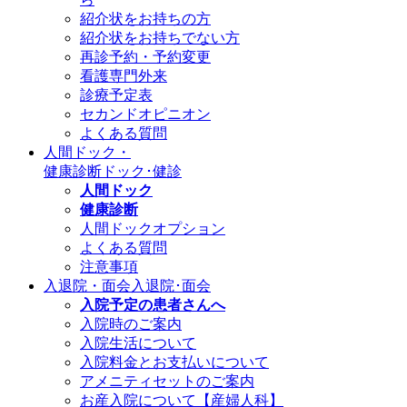
紹介状をお持ちの方
紹介状をお持ちでない方
再診予約・予約変更
看護専門外来
診療予定表
セカンドオピニオン
よくある質問
人間ドック・
健康診断
ドック･健診
人間ドック
健康診断
人間ドックオプション
よくある質問
注意事項
入退院・面会
入退院･面会
入院予定の患者さんへ
入院時のご案内
入院生活について
入院料金とお支払いについて
アメニティセットのご案内
お産入院について【産婦人科】