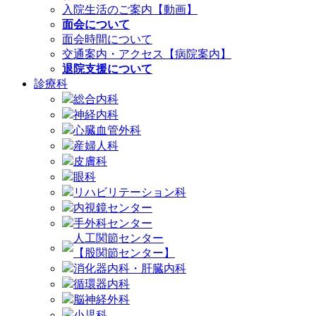
入院生活のご案内【動画】
面会について
面会時間について
交通案内・アクセス【病院案内】
退院支援について
診療科
総合内科
神経内科
心臓血管外科
産婦人科
皮膚科
眼科
リハビリテーション科
内視鏡センター
手外科センター
人工関節センター
【股関節センター】
消化器内科・肝臓内科
循環器内科
脳神経外科
小児科