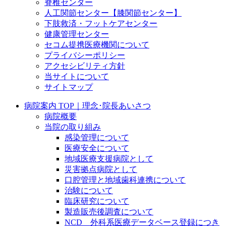
脊椎センター
人工関節センター【膝関節センター】
下肢救済・フットケアセンター
健康管理センター
セコム提携医療機関について
プライバシーポリシー
アクセシビリティ方針
当サイトについて
サイトマップ
病院案内 TOP｜理念･院長あいさつ
病院概要
当院の取り組み
感染管理について
医療安全について
地域医療支援病院として
災害拠点病院として
口腔管理と地域歯科連携について
治験について
臨床研究について
製造販売後調査について
NCD 外科系医療データベース登録につき