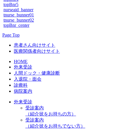
topBnr5
nurseaid_banner
tnurse_bunner01
tnurse_bunner02
topBnr_center
Page Top
患者さん向けサイト
医療関係者向けサイト
HOME
外来受診
人間ドック・健康診断
入退院・面会
診療科
病院案内
外来受診
受診案内
（紹介状をお持ちの方）
受診案内
（紹介状をお持ちでない方）